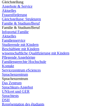
Gleichstellung
Angebote & Service
Aktuelles
Frauenförderung
Gleichstellung: Strukturen
Familie & Studium/Beruf
Familie & Studium/Beruf
Infoportal Familie
Aktuelles
Familienservice
Studierende mit Kindern
Beschäftigte mit Kindern
wissenschaftliche Qualifizierung mit Kindern
Pflegende Angehörige
Familiengerechte Hochschule
Kontakt
Servicezentrum eSciences
Sprachenzentrum
Sprachenzentrum
Das Zentrum
Sprachkurs-Angebot
UNIcert und GER
Sprachtests
DSH
Représentation des étudiants