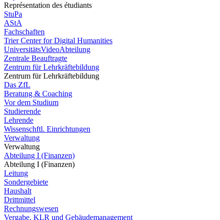
Représentation des étudiants
StuPa
AStA
Fachschaften
Trier Center for Digital Humanities
UniversitätsVideoAbteilung
Zentrale Beauftragte
Zentrum für Lehrkräftebildung
Zentrum für Lehrkräftebildung
Das ZfL
Beratung & Coaching
Vor dem Studium
Studierende
Lehrende
Wissenschftl. Einrichtungen
Verwaltung
Verwaltung
Abteilung I (Finanzen)
Abteilung I (Finanzen)
Leitung
Sondergebiete
Haushalt
Drittmittel
Rechnungswesen
Vergabe, KLR und Gebäudemanagement