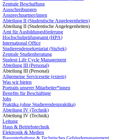
Zentrale Beschaffung
Ausschreibungen
Ansprechpartner/innen
Abteilung II (Studentische Angelegenheiten)
Abteilung II (Studentische Angelegenheiten)
Amt für Ausbildungsförderung
Hochschulprüfungsamt (HPA)
International Office
Studierendensekretariat (StuSek)
Zentrale Studienberatung
Student Life Cycle Management
Abteilung III (Personal)
Abteilung III (Personal)
Allgemeine Serviceseite (extern)
Was wir bieten
Portraits unserer Mitarbeiter*innen
Benefits für Beschäftigte
Jobs
Praktika (ohne Studierendenpraktika)
Abteilung IV (Technik)
Abteilung IV (Technik)
Leitung
Haus & Betriebstechnik
Elektronik & Medien
Bauunterhaltung & Technisches Gebäudemanagement