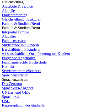
Gleichstellung
Angebote & Service
Aktuelles
Frauenförderung
Gleichstellung: Strukturen
Familie & Studium/Beruf
Familie & Studium/Beruf
Infoportal Familie
Aktuelles
Familienservice
Studierende mit Kindern
Beschäftigte mit Kindern
wissenschaftliche Qualifizierung mit Kindern
Pflegende Angehörige
Familiengerechte Hochschule
Kontakt
Servicezentrum eSciences
Sprachenzentrum
Sprachenzentrum
Das Zentrum
Sprachkurs-Angebot
UNIcert und GER
Sprachtests
DSH
Représentation des étudiants