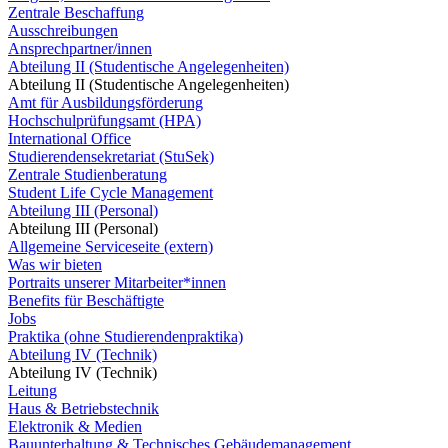
Zentrale Beschaffung
Ausschreibungen
Ansprechpartner/innen
Abteilung II (Studentische Angelegenheiten)
Abteilung II (Studentische Angelegenheiten)
Amt für Ausbildungsförderung
Hochschulprüfungsamt (HPA)
International Office
Studierendensekretariat (StuSek)
Zentrale Studienberatung
Student Life Cycle Management
Abteilung III (Personal)
Abteilung III (Personal)
Allgemeine Serviceseite (extern)
Was wir bieten
Portraits unserer Mitarbeiter*innen
Benefits für Beschäftigte
Jobs
Praktika (ohne Studierendenpraktika)
Abteilung IV (Technik)
Abteilung IV (Technik)
Leitung
Haus & Betriebstechnik
Elektronik & Medien
Bauunterhaltung & Technisches Gebäudemanagement