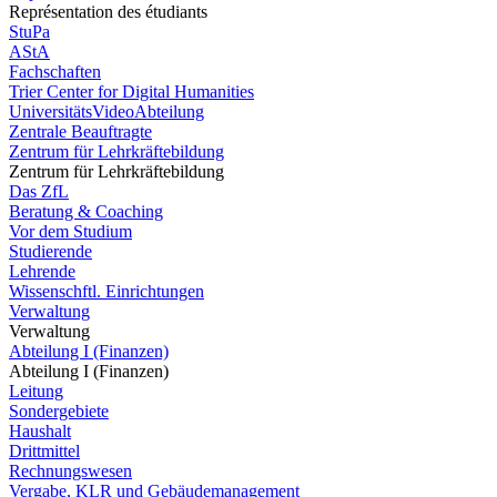
Représentation des étudiants
StuPa
AStA
Fachschaften
Trier Center for Digital Humanities
UniversitätsVideoAbteilung
Zentrale Beauftragte
Zentrum für Lehrkräftebildung
Zentrum für Lehrkräftebildung
Das ZfL
Beratung & Coaching
Vor dem Studium
Studierende
Lehrende
Wissenschftl. Einrichtungen
Verwaltung
Verwaltung
Abteilung I (Finanzen)
Abteilung I (Finanzen)
Leitung
Sondergebiete
Haushalt
Drittmittel
Rechnungswesen
Vergabe, KLR und Gebäudemanagement