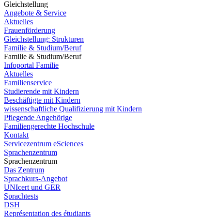
Gleichstellung
Angebote & Service
Aktuelles
Frauenförderung
Gleichstellung: Strukturen
Familie & Studium/Beruf
Familie & Studium/Beruf
Infoportal Familie
Aktuelles
Familienservice
Studierende mit Kindern
Beschäftigte mit Kindern
wissenschaftliche Qualifizierung mit Kindern
Pflegende Angehörige
Familiengerechte Hochschule
Kontakt
Servicezentrum eSciences
Sprachenzentrum
Sprachenzentrum
Das Zentrum
Sprachkurs-Angebot
UNIcert und GER
Sprachtests
DSH
Représentation des étudiants