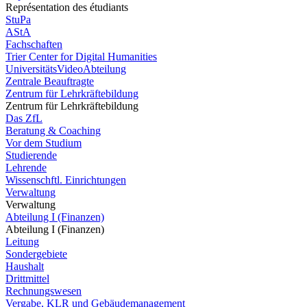
Représentation des étudiants
StuPa
AStA
Fachschaften
Trier Center for Digital Humanities
UniversitätsVideoAbteilung
Zentrale Beauftragte
Zentrum für Lehrkräftebildung
Zentrum für Lehrkräftebildung
Das ZfL
Beratung & Coaching
Vor dem Studium
Studierende
Lehrende
Wissenschftl. Einrichtungen
Verwaltung
Verwaltung
Abteilung I (Finanzen)
Abteilung I (Finanzen)
Leitung
Sondergebiete
Haushalt
Drittmittel
Rechnungswesen
Vergabe, KLR und Gebäudemanagement