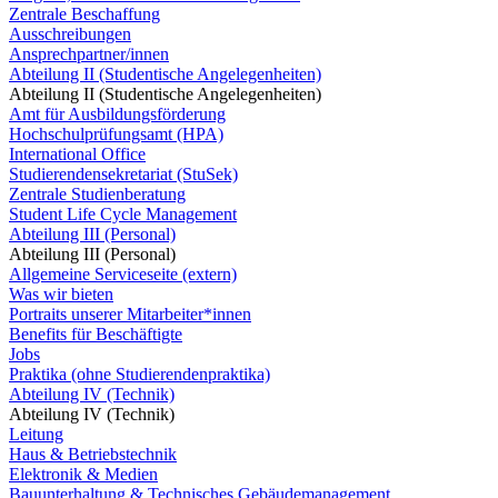
Zentrale Beschaffung
Ausschreibungen
Ansprechpartner/innen
Abteilung II (Studentische Angelegenheiten)
Abteilung II (Studentische Angelegenheiten)
Amt für Ausbildungsförderung
Hochschulprüfungsamt (HPA)
International Office
Studierendensekretariat (StuSek)
Zentrale Studienberatung
Student Life Cycle Management
Abteilung III (Personal)
Abteilung III (Personal)
Allgemeine Serviceseite (extern)
Was wir bieten
Portraits unserer Mitarbeiter*innen
Benefits für Beschäftigte
Jobs
Praktika (ohne Studierendenpraktika)
Abteilung IV (Technik)
Abteilung IV (Technik)
Leitung
Haus & Betriebstechnik
Elektronik & Medien
Bauunterhaltung & Technisches Gebäudemanagement