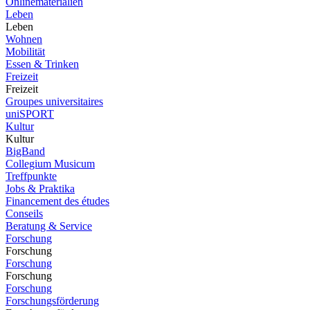
Onlinematerialien
Leben
Leben
Wohnen
Mobilität
Essen & Trinken
Freizeit
Freizeit
Groupes universitaires
uniSPORT
Kultur
Kultur
BigBand
Collegium Musicum
Treffpunkte
Jobs & Praktika
Financement des études
Conseils
Beratung & Service
Forschung
Forschung
Forschung
Forschung
Forschung
Forschungsförderung