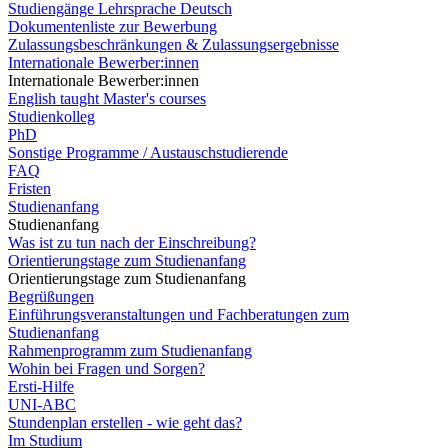
Studiengänge Lehrsprache Deutsch
Dokumentenliste zur Bewerbung
Zulassungsbeschränkungen & Zulassungsergebnisse
Internationale Bewerber:innen
Internationale Bewerber:innen
English taught Master's courses
Studienkolleg
PhD
Sonstige Programme / Austauschstudierende
FAQ
Fristen
Studienanfang
Studienanfang
Was ist zu tun nach der Einschreibung?
Orientierungstage zum Studienanfang
Orientierungstage zum Studienanfang
Begrüßungen
Einführungsveranstaltungen und Fachberatungen zum
Studienanfang
Rahmenprogramm zum Studienanfang
Wohin bei Fragen und Sorgen?
Ersti-Hilfe
UNI-ABC
Stundenplan erstellen - wie geht das?
Im Studium