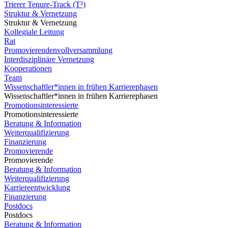
Trierer Tenure-Track (T³)
Struktur & Vernetzung
Struktur & Vernetzung
Kollegiale Leitung
Rat
Promovierendenvollversammlung
Interdisziplinäre Vernetzung
Kooperationen
Team
Wissenschaftler*innen in frühen Karrierephasen
Wissenschaftler*innen in frühen Karrierephasen
Promotionsinteressierte
Promotionsinteressierte
Beratung & Information
Weiterqualifizierung
Finanzierung
Promovierende
Promovierende
Beratung & Information
Weiterqualifizierung
Karriereentwicklung
Finanzierung
Postdocs
Postdocs
Beratung & Information