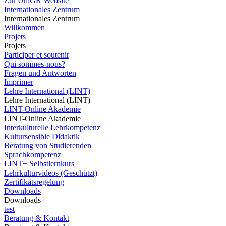
Zur UniGR Website
Internationales Zentrum
Internationales Zentrum
Willkommen
Projets
Projets
Participer et soutenir
Qui sommes-nous?
Fragen und Antworten
Imprimer
Lehre International (LINT)
Lehre International (LINT)
LINT-Online Akademie
LINT-Online Akademie
Interkulturelle Lehrkompetenz
Kultursensible Didaktik
Beratung von Studierenden
Sprachkompetenz
LINT+ Selbstlernkurs
Lehrkulturvideos (Geschützt)
Zertifikatsregelung
Downloads
Downloads
test
Beratung & Kontakt