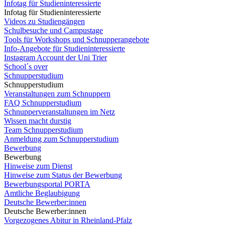
Infotag für Studieninteressierte
Infotag für Studieninteressierte
Videos zu Studiengängen
Schulbesuche und Campustage
Tools für Workshops und Schnupperangebote
Info-Angebote für Studieninteressierte
Instagram Account der Uni Trier
School´s over
Schnupperstudium
Schnupperstudium
Veranstaltungen zum Schnuppern
FAQ Schnupperstudium
Schnupperveranstaltungen im Netz
Wissen macht durstig
Team Schnupperstudium
Anmeldung zum Schnupperstudium
Bewerbung
Bewerbung
Hinweise zum Dienst
Hinweise zum Status der Bewerbung
Bewerbungsportal PORTA
Amtliche Beglaubigung
Deutsche Bewerber:innen
Deutsche Bewerber:innen
Vorgezogenes Abitur in Rheinland-Pfalz