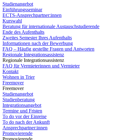
Studienangebot
Einführungsseminar
ECTS-Ansprechpartner:innen
Kurswahl
Beratung für internationale Austauschstudierende
Ende des Aufenthalts
Zweites Semester Ihres Aufenthalts
Informationen nach der Bewerbung
FAQ – Häufig gestellte Fragen und Antworten
Regionale Integrationsassistenz
Regionale Integrationsassistenz
FAQ für Vermieterinnen und Vermieter
Kontakt
Wohnen in Trier
Freemover
Freemover
Studienangebot
Studienberatung
Integrationsangebot
Termine und Fristen
To do vor der Einreise
To do nach der Ankunft
Ansprechpartner:innen
Promovierende
Promovierende