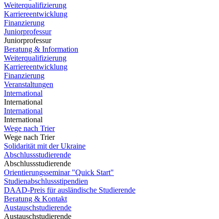
Weiterqualifizierung
Karriereentwicklung
Finanzierung
Juniorprofessur
Juniorprofessur
Beratung & Information
Weiterqualifizierung
Karriereentwicklung
Finanzierung
Veranstaltungen
International
International
International
International
Wege nach Trier
Wege nach Trier
Solidarität mit der Ukraine
Abschlussstudierende
Abschlussstudierende
Orientierungsseminar "Quick Start"
Studienabschlussstipendien
DAAD-Preis für ausländische Studierende
Beratung & Kontakt
Austauschstudierende
Austauschstudierende