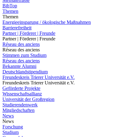
Mensaterrasse
BibTop
Themen
Themen
Energieeinsparung / ökologische Maßnahmen
Barrierefreiheit
Partner | Förderer | Freunde
Partner | Förderer | Freunde
Réseau des anciens
Réseau des anciens
Stimmen zum Studium
Réseau des anciens
Bekannte Alumni
Deutschlandstipendium
Freundeskreis Trierer Universität e.V.
Freundeskreis Trierer Universität e.V.
Geförderte Projekte
Wissenschaftsallianz
Universität der Großregion
Studierendenwerk
Mitgliedschaften
News
News
Forschung
Studium