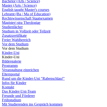
Bachelor (Arts / Science)
Master (Arts / Science)
English taught Master's courses
Lehramt (Ba / Ma of Education)
Rechtswissenschaft Staatsexamen
Magister/-stra Theologiae
Studienfächer
Studium in Vollzeit oder Teilzeit
Zusatzzertifikate
Freier Wahlbereich
Vor dem Studium
Vor dem Studium
Kinder-Uni
Kinder-Uni
Bildergalerie
Programm
Veranstaltung einreichen
Elternportal
Rund um die Kinder-Uni "Rabenschlau!"
Infos für Kinder
Kontakt
Das Kinder-Uni-Team
Freunde und Förderer
Frühstudium
Mit Studierenden ins Gespräch kommen