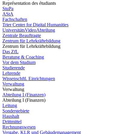
Représentation des étudiants
StuPa
AStA
Fachschaften
Trier Center for Digital Humanities
UniversitätsVideoAbteilung
Zentrale Beauftragte
Zentrum für Lehrkräftebildung
Zentrum für Lehrkräftebildung
Das ZfL
Beratung & Coaching
Vor dem Studium
Studierende
Lehrende
Wissenschftl. Einrichtungen
Verwaltung
Verwaltung
Abteilung I (Finanzen)
Abteilung I (Finanzen)
Leitung
Sondergebiete
Haushalt
Drittmittel
Rechnungswesen
Vergabe, KLR und Gebäudemanagement