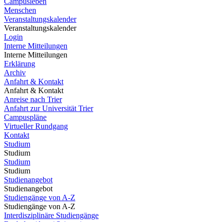
Campusleben
Menschen
Veranstaltungskalender
Veranstaltungskalender
Login
Interne Mitteilungen
Interne Mitteilungen
Erklärung
Archiv
Anfahrt & Kontakt
Anfahrt & Kontakt
Anreise nach Trier
Anfahrt zur Universität Trier
Campuspläne
Virtueller Rundgang
Kontakt
Studium
Studium
Studium
Studium
Studienangebot
Studienangebot
Studiengänge von A-Z
Studiengänge von A-Z
Interdisziplinäre Studiengänge