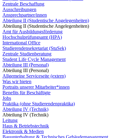
Zentrale Beschaffung
Ausschreibungen
Ansprechpartner/innen
Abteilung II (Studentische Angelegenheiten)
Abteilung II (Studentische Angelegenheiten)
Amt für Ausbildungsförderung
Hochschulprüfungsamt (HPA)
International Office
Studierendensekretariat (StuSek)
Zentrale Studienberatung
Student Life Cycle Management
Abteilung III (Personal)
Abteilung III (Personal)
Allgemeine Serviceseite (extern)
Was wir bieten
Portraits unserer Mitarbeiter*innen
Benefits für Beschäftigte
Jobs
Praktika (ohne Studierendenpraktika)
Abteilung IV (Technik)
Abteilung IV (Technik)
Leitung
Haus & Betriebstechnik
Elektronik & Medien
Bauunterhaltung & Technisches Gebäudemanagement