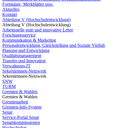
Formulare, Merkblätter usw.
Aktuelles
Kontakt
Abteilung V (Hochschulentwicklung)
Abteilung V (Hochschulentwicklung)
Arbeitsstelle gute und innovative Lehre
Forschungsservice
Kommunikation & Marketing
Personalentwicklung, Gleichstellung und Soziale Vielfalt
Planung und Entwicklung
Qualitätsmanagement
Transfer und Innovation
Verwaltungs-IT
Sekretärinnen-Netzwerk
Sekretärinnen-Netzwerk
SNW
TURM
Gremien & Wahlen
Gremien & Wahlen
Gremienarbeit
Gremien-Info-System
Senat
Service-Portal Senat
Senatskommissionen
Hochschulrat