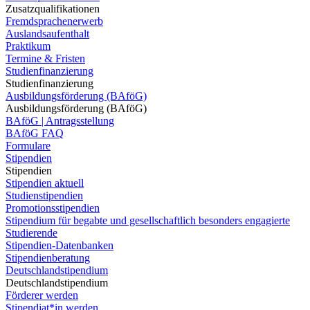
Zusatzqualifikationen
Fremdsprachenerwerb
Auslandsaufenthalt
Praktikum
Termine & Fristen
Studienfinanzierung
Studienfinanzierung
Ausbildungsförderung (BAföG)
Ausbildungsförderung (BAföG)
BAföG | Antragsstellung
BAföG FAQ
Formulare
Stipendien
Stipendien
Stipendien aktuell
Studienstipendien
Promotionsstipendien
Stipendium für begabte und gesellschaftlich besonders engagierte
Studierende
Stipendien-Datenbanken
Stipendienberatung
Deutschlandstipendium
Deutschlandstipendium
Förderer werden
Stipendiat*in werden