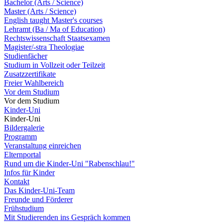
Bachelor (Arts / Science)
Master (Arts / Science)
English taught Master's courses
Lehramt (Ba / Ma of Education)
Rechtswissenschaft Staatsexamen
Magister/-stra Theologiae
Studienfächer
Studium in Vollzeit oder Teilzeit
Zusatzzertifikate
Freier Wahlbereich
Vor dem Studium
Vor dem Studium
Kinder-Uni
Kinder-Uni
Bildergalerie
Programm
Veranstaltung einreichen
Elternportal
Rund um die Kinder-Uni "Rabenschlau!"
Infos für Kinder
Kontakt
Das Kinder-Uni-Team
Freunde und Förderer
Frühstudium
Mit Studierenden ins Gespräch kommen