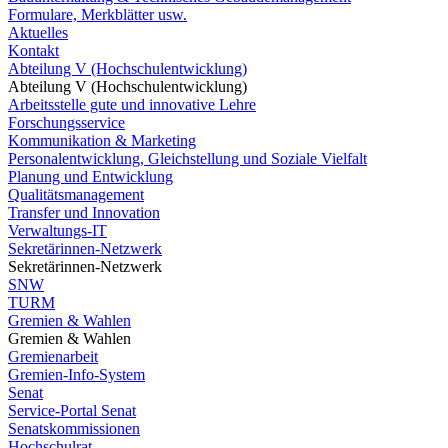
Formulare, Merkblätter usw.
Aktuelles
Kontakt
Abteilung V (Hochschulentwicklung)
Abteilung V (Hochschulentwicklung)
Arbeitsstelle gute und innovative Lehre
Forschungsservice
Kommunikation & Marketing
Personalentwicklung, Gleichstellung und Soziale Vielfalt
Planung und Entwicklung
Qualitätsmanagement
Transfer und Innovation
Verwaltungs-IT
Sekretärinnen-Netzwerk
Sekretärinnen-Netzwerk
SNW
TURM
Gremien & Wahlen
Gremien & Wahlen
Gremienarbeit
Gremien-Info-System
Senat
Service-Portal Senat
Senatskommissionen
Hochschulrat