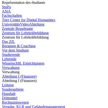
Représentation des étudiants
StuPa
AStA
Fachschaften
Trier Center for Digital Humanities
UniversitätsVideoAbteilung
Zentrale Beauftragte
Zentrum für Lehrkräftebildung
Zentrum für Lehrkräftebildung
Das ZfL
Beratung & Coaching
Vor dem Studium
Studierende
Lehrende
Wissenschftl. Einrichtungen
Verwaltung
Verwaltung
Abteilung I (Finanzen)
Abteilung I (Finanzen)
Leitung
Sondergebiete
Haushalt
Drittmittel
Rechnungswesen
Vergabe, KLR und Gebäudemanagement