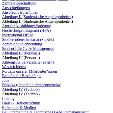
Zentrale Beschaffung
Ausschreibungen
Ansprechpartner/innen
Abteilung II (Studentische Angelegenheiten)
Abteilung II (Studentische Angelegenheiten)
Amt für Ausbildungsförderung
Hochschulprüfungsamt (HPA)
International Office
Studierendensekretariat (StuSek)
Zentrale Studienberatung
Student Life Cycle Management
Abteilung III (Personal)
Abteilung III (Personal)
Allgemeine Serviceseite (extern)
Was wir bieten
Portraits unserer Mitarbeiter*innen
Benefits für Beschäftigte
Jobs
Praktika (ohne Studierendenpraktika)
Abteilung IV (Technik)
Abteilung IV (Technik)
Leitung
Haus & Betriebstechnik
Elektronik & Medien
Bauunterhaltung & Technisches Gebäudemanagement