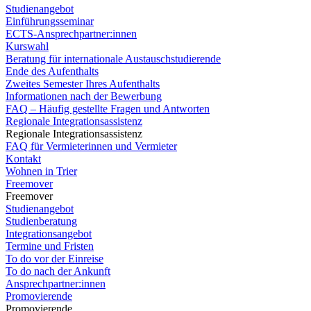
Studienangebot
Einführungsseminar
ECTS-Ansprechpartner:innen
Kurswahl
Beratung für internationale Austauschstudierende
Ende des Aufenthalts
Zweites Semester Ihres Aufenthalts
Informationen nach der Bewerbung
FAQ – Häufig gestellte Fragen und Antworten
Regionale Integrationsassistenz
Regionale Integrationsassistenz
FAQ für Vermieterinnen und Vermieter
Kontakt
Wohnen in Trier
Freemover
Freemover
Studienangebot
Studienberatung
Integrationsangebot
Termine und Fristen
To do vor der Einreise
To do nach der Ankunft
Ansprechpartner:innen
Promovierende
Promovierende