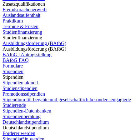
Zusatzqualifikationen
Fremdsprachenerwerb
Auslandsaufenthalt
Praktikum
Termine & Fristen
Studienfinanzierung
Studienfinanzierung
Ausbildungsförderung (BAföG)
Ausbildungsförderung (BAföG)
BAföG | Antragsstellung
BAföG FAQ
Formulare
Stipendien
Stipendien
Stipendien aktuell
Studienstipendien
Promotionsstipendien
Stipendium für begabte und gesellschaftlich besonders engagierte
Studierende
Stipendien-Datenbanken
Stipendienberatung
Deutschlandstipendium
Deutschlandstipendium
Förderer werden
Stipendiat*in werden