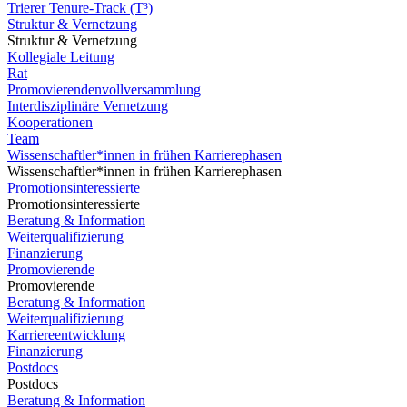
Trierer Tenure-Track (T³)
Struktur & Vernetzung
Struktur & Vernetzung
Kollegiale Leitung
Rat
Promovierendenvollversammlung
Interdisziplinäre Vernetzung
Kooperationen
Team
Wissenschaftler*innen in frühen Karrierephasen
Wissenschaftler*innen in frühen Karrierephasen
Promotionsinteressierte
Promotionsinteressierte
Beratung & Information
Weiterqualifizierung
Finanzierung
Promovierende
Promovierende
Beratung & Information
Weiterqualifizierung
Karriereentwicklung
Finanzierung
Postdocs
Postdocs
Beratung & Information