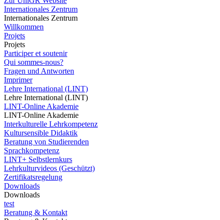
Zur UniGR Website
Internationales Zentrum
Internationales Zentrum
Willkommen
Projets
Projets
Participer et soutenir
Qui sommes-nous?
Fragen und Antworten
Imprimer
Lehre International (LINT)
Lehre International (LINT)
LINT-Online Akademie
LINT-Online Akademie
Interkulturelle Lehrkompetenz
Kultursensible Didaktik
Beratung von Studierenden
Sprachkompetenz
LINT+ Selbstlernkurs
Lehrkulturvideos (Geschützt)
Zertifikatsregelung
Downloads
Downloads
test
Beratung & Kontakt