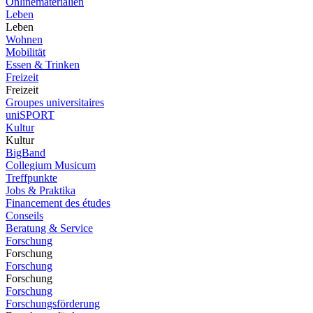
Onlinematerialien
Leben
Leben
Wohnen
Mobilität
Essen & Trinken
Freizeit
Freizeit
Groupes universitaires
uniSPORT
Kultur
Kultur
BigBand
Collegium Musicum
Treffpunkte
Jobs & Praktika
Financement des études
Conseils
Beratung & Service
Forschung
Forschung
Forschung
Forschung
Forschung
Forschungsförderung