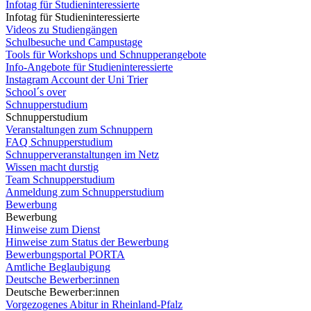
Infotag für Studieninteressierte
Infotag für Studieninteressierte
Videos zu Studiengängen
Schulbesuche und Campustage
Tools für Workshops und Schnupperangebote
Info-Angebote für Studieninteressierte
Instagram Account der Uni Trier
School´s over
Schnupperstudium
Schnupperstudium
Veranstaltungen zum Schnuppern
FAQ Schnupperstudium
Schnupperveranstaltungen im Netz
Wissen macht durstig
Team Schnupperstudium
Anmeldung zum Schnupperstudium
Bewerbung
Bewerbung
Hinweise zum Dienst
Hinweise zum Status der Bewerbung
Bewerbungsportal PORTA
Amtliche Beglaubigung
Deutsche Bewerber:innen
Deutsche Bewerber:innen
Vorgezogenes Abitur in Rheinland-Pfalz