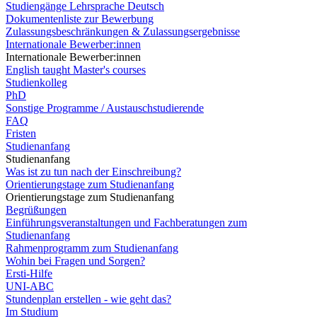
Studiengänge Lehrsprache Deutsch
Dokumentenliste zur Bewerbung
Zulassungsbeschränkungen & Zulassungsergebnisse
Internationale Bewerber:innen
Internationale Bewerber:innen
English taught Master's courses
Studienkolleg
PhD
Sonstige Programme / Austauschstudierende
FAQ
Fristen
Studienanfang
Studienanfang
Was ist zu tun nach der Einschreibung?
Orientierungstage zum Studienanfang
Orientierungstage zum Studienanfang
Begrüßungen
Einführungsveranstaltungen und Fachberatungen zum
Studienanfang
Rahmenprogramm zum Studienanfang
Wohin bei Fragen und Sorgen?
Ersti-Hilfe
UNI-ABC
Stundenplan erstellen - wie geht das?
Im Studium