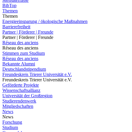
Mensaterrasse
BibTop
Themen
Themen
Energieeinsparung / ökologische Maßnahmen
Barrierefreiheit
Partner | Förderer | Freunde
Partner | Förderer | Freunde
Réseau des anciens
Réseau des anciens
Stimmen zum Studium
Réseau des anciens
Bekannte Alumni
Deutschlandstipendium
Freundeskreis Trierer Universität e.V.
Freundeskreis Trierer Universität e.V.
Geförderte Projekte
Wissenschaftsallianz
Universität der Großregion
Studierendenwerk
Mitgliedschaften
News
News
Forschung
Studium