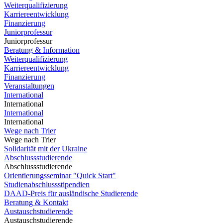
Weiterqualifizierung
Karriereentwicklung
Finanzierung
Juniorprofessur
Juniorprofessur
Beratung & Information
Weiterqualifizierung
Karriereentwicklung
Finanzierung
Veranstaltungen
International
International
International
International
Wege nach Trier
Wege nach Trier
Solidarität mit der Ukraine
Abschlussstudierende
Abschlussstudierende
Orientierungsseminar "Quick Start"
Studienabschlussstipendien
DAAD-Preis für ausländische Studierende
Beratung & Kontakt
Austauschstudierende
Austauschstudierende