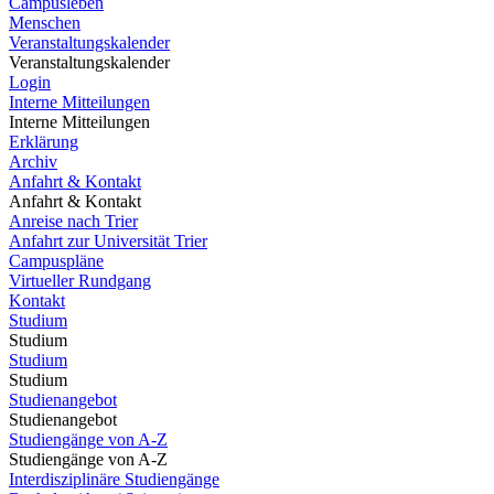
Campusleben
Menschen
Veranstaltungskalender
Veranstaltungskalender
Login
Interne Mitteilungen
Interne Mitteilungen
Erklärung
Archiv
Anfahrt & Kontakt
Anfahrt & Kontakt
Anreise nach Trier
Anfahrt zur Universität Trier
Campuspläne
Virtueller Rundgang
Kontakt
Studium
Studium
Studium
Studium
Studienangebot
Studienangebot
Studiengänge von A-Z
Studiengänge von A-Z
Interdisziplinäre Studiengänge