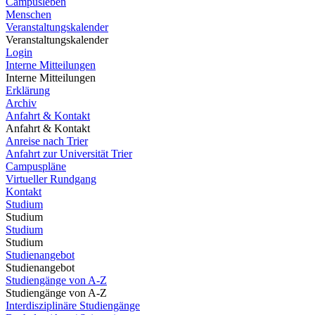
Campusleben
Menschen
Veranstaltungskalender
Veranstaltungskalender
Login
Interne Mitteilungen
Interne Mitteilungen
Erklärung
Archiv
Anfahrt & Kontakt
Anfahrt & Kontakt
Anreise nach Trier
Anfahrt zur Universität Trier
Campuspläne
Virtueller Rundgang
Kontakt
Studium
Studium
Studium
Studium
Studienangebot
Studienangebot
Studiengänge von A-Z
Studiengänge von A-Z
Interdisziplinäre Studiengänge