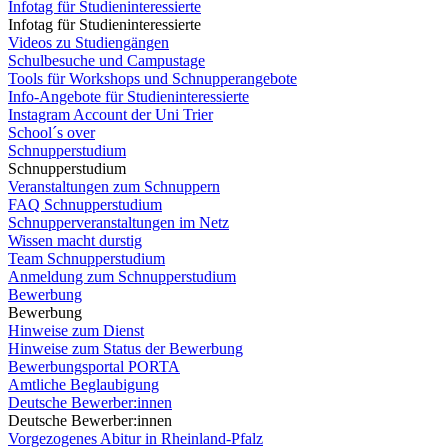
Infotag für Studieninteressierte
Infotag für Studieninteressierte
Videos zu Studiengängen
Schulbesuche und Campustage
Tools für Workshops und Schnupperangebote
Info-Angebote für Studieninteressierte
Instagram Account der Uni Trier
School´s over
Schnupperstudium
Schnupperstudium
Veranstaltungen zum Schnuppern
FAQ Schnupperstudium
Schnupperveranstaltungen im Netz
Wissen macht durstig
Team Schnupperstudium
Anmeldung zum Schnupperstudium
Bewerbung
Bewerbung
Hinweise zum Dienst
Hinweise zum Status der Bewerbung
Bewerbungsportal PORTA
Amtliche Beglaubigung
Deutsche Bewerber:innen
Deutsche Bewerber:innen
Vorgezogenes Abitur in Rheinland-Pfalz