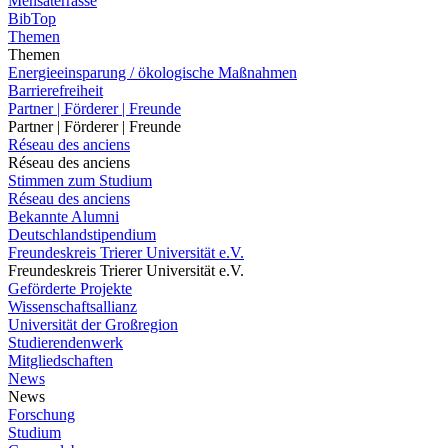
Mensaterrasse
BibTop
Themen
Themen
Energieeinsparung / ökologische Maßnahmen
Barrierefreiheit
Partner | Förderer | Freunde
Partner | Förderer | Freunde
Réseau des anciens
Réseau des anciens
Stimmen zum Studium
Réseau des anciens
Bekannte Alumni
Deutschlandstipendium
Freundeskreis Trierer Universität e.V.
Freundeskreis Trierer Universität e.V.
Geförderte Projekte
Wissenschaftsallianz
Universität der Großregion
Studierendenwerk
Mitgliedschaften
News
News
Forschung
Studium