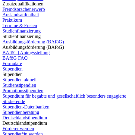
Zusatzqualifikationen
Fremdsprachenerwerb
Auslandsaufenthalt
Praktikum
Termine & Fristen
Studienfinanzierung
Studienfinanzierung
Ausbildungsförderung (BAföG)
Ausbildungsförderung (BAföG)
BAföG | Antragsstellung
BAföG FAQ
Formulare
Stipendien
Stipendien
Stipendien aktuell
Studienstipendien
Promotionsstipendien
Stipendium für begabte und gesellschaftlich besonders engagierte
Studierende
Stipendien-Datenbanken
Stipendienberatung
Deutschlandstipendium
Deutschlandstipendium
Förderer werden
Stipendiat*in werden