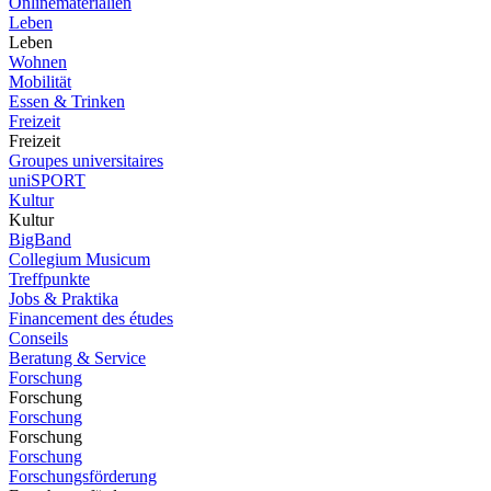
Onlinematerialien
Leben
Leben
Wohnen
Mobilität
Essen & Trinken
Freizeit
Freizeit
Groupes universitaires
uniSPORT
Kultur
Kultur
BigBand
Collegium Musicum
Treffpunkte
Jobs & Praktika
Financement des études
Conseils
Beratung & Service
Forschung
Forschung
Forschung
Forschung
Forschung
Forschungsförderung