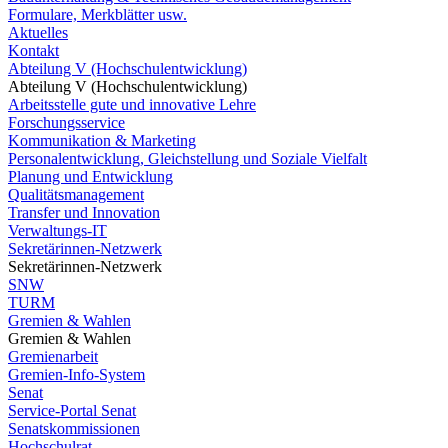
Formulare, Merkblätter usw.
Aktuelles
Kontakt
Abteilung V (Hochschulentwicklung)
Abteilung V (Hochschulentwicklung)
Arbeitsstelle gute und innovative Lehre
Forschungsservice
Kommunikation & Marketing
Personalentwicklung, Gleichstellung und Soziale Vielfalt
Planung und Entwicklung
Qualitätsmanagement
Transfer und Innovation
Verwaltungs-IT
Sekretärinnen-Netzwerk
Sekretärinnen-Netzwerk
SNW
TURM
Gremien & Wahlen
Gremien & Wahlen
Gremienarbeit
Gremien-Info-System
Senat
Service-Portal Senat
Senatskommissionen
Hochschulrat