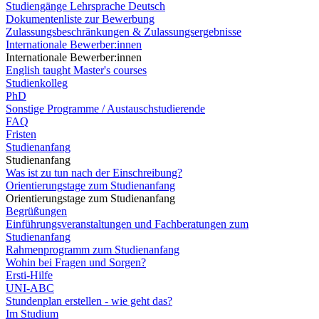
Studiengänge Lehrsprache Deutsch
Dokumentenliste zur Bewerbung
Zulassungsbeschränkungen & Zulassungsergebnisse
Internationale Bewerber:innen
Internationale Bewerber:innen
English taught Master's courses
Studienkolleg
PhD
Sonstige Programme / Austauschstudierende
FAQ
Fristen
Studienanfang
Studienanfang
Was ist zu tun nach der Einschreibung?
Orientierungstage zum Studienanfang
Orientierungstage zum Studienanfang
Begrüßungen
Einführungsveranstaltungen und Fachberatungen zum
Studienanfang
Rahmenprogramm zum Studienanfang
Wohin bei Fragen und Sorgen?
Ersti-Hilfe
UNI-ABC
Stundenplan erstellen - wie geht das?
Im Studium