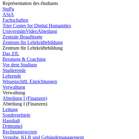
Représentation des étudiants
StuPa
AStA
Fachschaften
Trier Center for Digital Humanities
UniversitätsVideoAbteilung
Zentrale Beauftragte
Zentrum für Lehrkräftebildung
Zentrum für Lehrkräftebildung
Das ZfL
Beratung & Coaching
Vor dem Studium
Studierende
Lehrende
Wissenschftl. Einrichtungen
Verwaltung
Verwaltung
Abteilung I (Finanzen)
Abteilung I (Finanzen)
Leitung
Sondergebiete
Haushalt
Drittmittel
Rechnungswesen
Vergabe, KLR und Gebäudemanagement