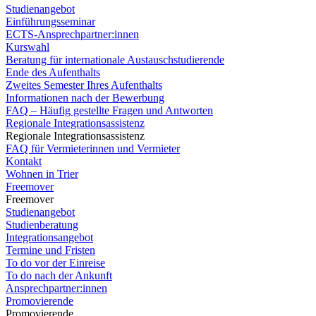
Studienangebot
Einführungsseminar
ECTS-Ansprechpartner:innen
Kurswahl
Beratung für internationale Austauschstudierende
Ende des Aufenthalts
Zweites Semester Ihres Aufenthalts
Informationen nach der Bewerbung
FAQ – Häufig gestellte Fragen und Antworten
Regionale Integrationsassistenz
Regionale Integrationsassistenz
FAQ für Vermieterinnen und Vermieter
Kontakt
Wohnen in Trier
Freemover
Freemover
Studienangebot
Studienberatung
Integrationsangebot
Termine und Fristen
To do vor der Einreise
To do nach der Ankunft
Ansprechpartner:innen
Promovierende
Promovierende