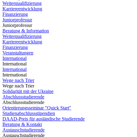
Weiterqualifizierung
Karriereentwicklung
Finanzierung
Juniorprofessur
Juniorprofessur
Beratung & Information
Weiterqualifizierung
Karriereentwicklung
Finanzierung
Veranstaltungen
International
International
International
International
Wege nach Trier
Wege nach Trier
Solidarität mit der Ukraine
Abschlussstudierende
Abschlussstudierende
Orientierungsseminar "Quick Start"
Studienabschlussstipendien
DAAD-Preis für ausländische Studierende
Beratung & Kontakt
Austauschstudierende
Austauschstudierende