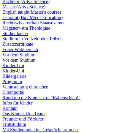
Bachelor (Arts / Science)
Master (Arts / Science)
English taught Master's courses
Lehramt (Ba / Ma of Education)
Rechtswissenschaft Staatsexamen
Magister/-stra Theologiae
Studienfächer
Studium in Vollzeit oder Teilzeit
Zusatzzertifikate
Freier Wahlbereich
Vor dem Studium
Vor dem Studium
Kinder-Uni
Kinder-Uni
Bildergalerie
Programm
Veranstaltung einreichen
Elternportal
Rund um die Kinder-Uni "Rabenschlau!"
Infos für Kinder
Kontakt
Das Kinder-Uni-Team
Freunde und Förderer
Frühstudium
Mit Studierenden ins Gespräch kommen