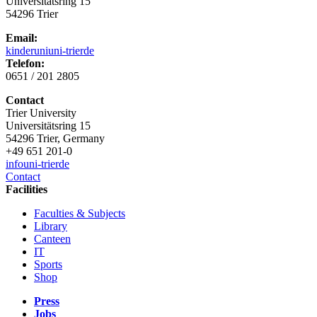
Universitätsring 15
54296 Trier
Email:
kinderuni
uni-trier
de
Telefon:
0651 / 201 2805
Contact
Trier University
Universitätsring 15
54296 Trier, Germany
+49 651 201-0
info
uni-trier
de
Contact
Facilities
Faculties & Subjects
Library
Canteen
IT
Sports
Shop
Press
Jobs