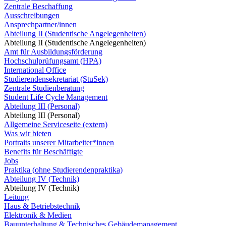
Zentrale Beschaffung
Ausschreibungen
Ansprechpartner/innen
Abteilung II (Studentische Angelegenheiten)
Abteilung II (Studentische Angelegenheiten)
Amt für Ausbildungsförderung
Hochschulprüfungsamt (HPA)
International Office
Studierendensekretariat (StuSek)
Zentrale Studienberatung
Student Life Cycle Management
Abteilung III (Personal)
Abteilung III (Personal)
Allgemeine Serviceseite (extern)
Was wir bieten
Portraits unserer Mitarbeiter*innen
Benefits für Beschäftigte
Jobs
Praktika (ohne Studierendenpraktika)
Abteilung IV (Technik)
Abteilung IV (Technik)
Leitung
Haus & Betriebstechnik
Elektronik & Medien
Bauunterhaltung & Technisches Gebäudemanagement