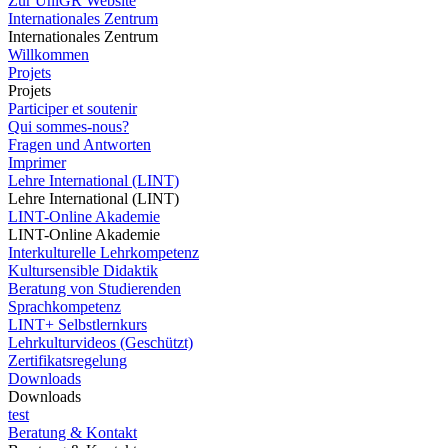
Zur UniGR Website
Internationales Zentrum
Internationales Zentrum
Willkommen
Projets
Projets
Participer et soutenir
Qui sommes-nous?
Fragen und Antworten
Imprimer
Lehre International (LINT)
Lehre International (LINT)
LINT-Online Akademie
LINT-Online Akademie
Interkulturelle Lehrkompetenz
Kultursensible Didaktik
Beratung von Studierenden
Sprachkompetenz
LINT+ Selbstlernkurs
Lehrkulturvideos (Geschützt)
Zertifikatsregelung
Downloads
Downloads
test
Beratung & Kontakt