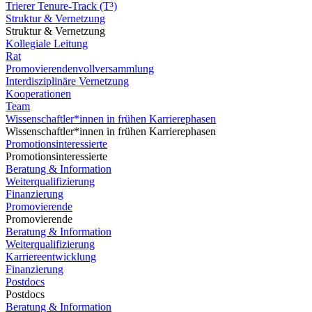
Trierer Tenure-Track (T³)
Struktur & Vernetzung
Struktur & Vernetzung
Kollegiale Leitung
Rat
Promovierendenvollversammlung
Interdisziplinäre Vernetzung
Kooperationen
Team
Wissenschaftler*innen in frühen Karrierephasen
Wissenschaftler*innen in frühen Karrierephasen
Promotionsinteressierte
Promotionsinteressierte
Beratung & Information
Weiterqualifizierung
Finanzierung
Promovierende
Promovierende
Beratung & Information
Weiterqualifizierung
Karriereentwicklung
Finanzierung
Postdocs
Postdocs
Beratung & Information