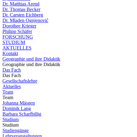
Dr. Matthias Arend
Dr. Thomas Becker
Dr. Carsten Eichberg
Dr. Mladen Ognjenović
Dorothee Krieger
Philipp Schäfer
FORSCHUNG
STUDIUM
AKTUELLES
Kontakt
Geographie und ihre Didaktik
Geographie und ihre Didaktik
Das Fach
Das Fach
Gesellschaftslehre
Aktuelles
Team
Team
Johanna Mäsgen
Dominik Lang
Barbara Scharfbillig
Studium
Studium
Studiengänge
Lehrveranstaltungen