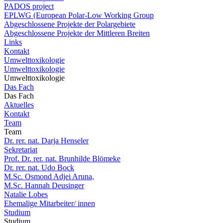
PADOS project
EPLWG (European Polar-Low Working Group
Abgeschlossene Projekte der Polargebiete
Abgeschlossene Projekte der Mittleren Breiten
Links
Kontakt
Umwelttoxikologie
Umwelttoxikologie
Umwelttoxikologie
Das Fach
Das Fach
Aktuelles
Kontakt
Team
Team
Dr. rer. nat. Darja Henseler
Sekretariat
Prof. Dr. rer. nat. Brunhilde Blömeke
Dr. rer. nat. Udo Bock
M.Sc. Osmond Adjei Aruna,
M.Sc. Hannah Deusinger
Natalie Lobes
Ehemalige Mitarbeiter/ innen
Studium
Studium