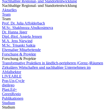
Nachhaltige Regional- und Standortentwicklung
Nachhaltige Regional- und Standortentwicklung
Aktuelles
Team
Team
Prof. Dr. Julia Affolderbach
M.Sc. Shakhnoza Abulkosimova
Dr. Hanna Jäger
Dipl.-Biol. Angela Jensen
M.A. Jens Niewind
M.Sc. Trisanki Saikia
Ehemalige Mitarbeitende
Forschung & Projekte
Forschung & Projekte
Transformative Praktiken in ländlich-peripheren (Grenz-)Räumen
Zirkuläres Wirtschaften und nachhaltige Unternehmen im
Abfallsektor
LIVEABLE
Pop-Up-Cycle
digilego
Plast.Ed+
GreenRegio
Publikationen
Studium
Studium