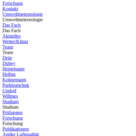
Forschung
Kontakt
Umweltmeteorologie
Umweltmeteorologie
Das Fach
Das Fach
Aktuelles
Wetter/Klima
Team
Team
Drüe
Dubey
Heinemann
Helbig
Kohnemann
Parkhomchuk
Undorf
Willmes
Studium
Studium
Prüfungen
Forschung
Forschung
Publikationen
Antike Luftqualität