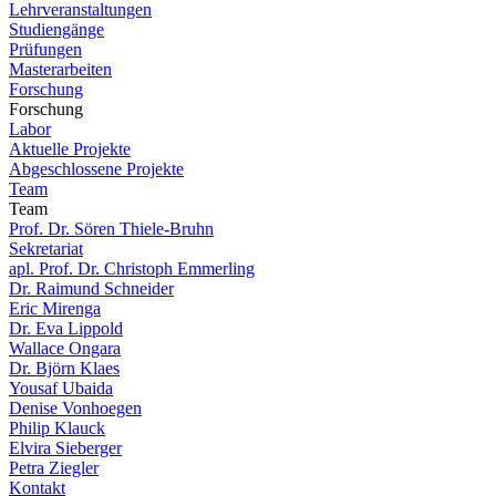
Lehrveranstaltungen
Studiengänge
Prüfungen
Masterarbeiten
Forschung
Forschung
Labor
Aktuelle Projekte
Abgeschlossene Projekte
Team
Team
Prof. Dr. Sören Thiele-Bruhn
Sekretariat
apl. Prof. Dr. Christoph Emmerling
Dr. Raimund Schneider
Eric Mirenga
Dr. Eva Lippold
Wallace Ongara
Dr. Björn Klaes
Yousaf Ubaida
Denise Vonhoegen
Philip Klauck
Elvira Sieberger
Petra Ziegler
Kontakt