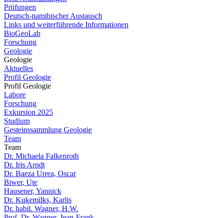
Prüfungen
Deutsch-namibischer Austausch
Links und weiterführende Informationen
BioGeoLab
Forschung
Geologie
Geologie
Aktuelles
Profil Geologie
Profil Geologie
Labore
Forschung
Exkursion 2025
Studium
Gesteinssammlung Geologie
Team
Team
Dr. Michaela Falkenroth
Dr. Iris Arndt
Dr. Baeza Urrea, Oscar
Biwer, Ute
Hausener, Yannick
Dr. Kukemilks, Karlis
Dr. habil. Wagner, H.W.
Prof. Dr. Wagner, Jean-Frank