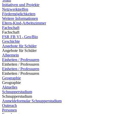
Team
Initiativen und Projekte
Netzwerktreffen
Fördermöglichkeiten
Weitere Informationen
Eltern-Kind-Arbeitszimmer
Fachschaft
Fachschaft
FSR FB VI - Geo/Bio
Geschichte
Angebote für Schüler
Angebote für Schüler
Allgemein
Einheiten / Professuren
Einheiten / Professuren
Einheiten / Professuren
Einheiten / Professuren
Geographie
Geographie
Aktuelles
Schnupperstudium
Schnupperstudium
Anmeldeformular Schnupperstudium
Outreach
Personen