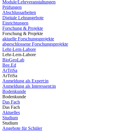
Module/Lehrveranstaltungen
Prüfungen
Abschlussarbeiten
Digitale Lehrangebote
Einrichtungen
Forschung & Projekte
Forschung & Projekte
aktuelle Forschungsprojekte
abgeschlossene Forschungsprojekte
Lehr-Lern-Labore
Lehr-Lern-Labore
BioGeoLab
Bee.Ed
ArTriSa
ArTriSa
Anmeldung als Expert:in
Anmeldung als Interessent:in
Bodenkunde
Bodenkunde
Das Fach
Das Fach
Aktuelles
Studium
Studium
Angebote für Schüler