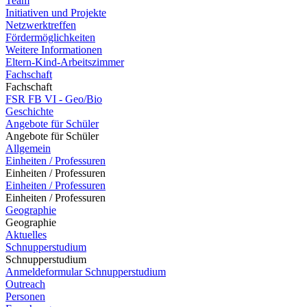
Team
Initiativen und Projekte
Netzwerktreffen
Fördermöglichkeiten
Weitere Informationen
Eltern-Kind-Arbeitszimmer
Fachschaft
Fachschaft
FSR FB VI - Geo/Bio
Geschichte
Angebote für Schüler
Angebote für Schüler
Allgemein
Einheiten / Professuren
Einheiten / Professuren
Einheiten / Professuren
Einheiten / Professuren
Geographie
Geographie
Aktuelles
Schnupperstudium
Schnupperstudium
Anmeldeformular Schnupperstudium
Outreach
Personen