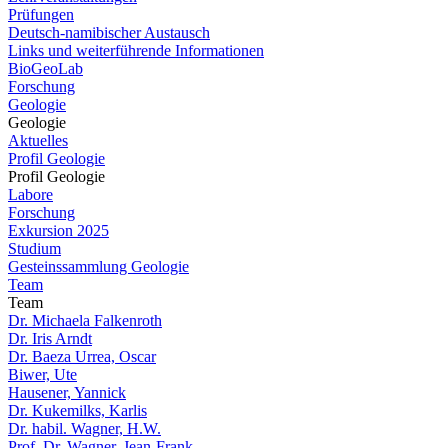
Prüfungen
Deutsch-namibischer Austausch
Links und weiterführende Informationen
BioGeoLab
Forschung
Geologie
Geologie
Aktuelles
Profil Geologie
Profil Geologie
Labore
Forschung
Exkursion 2025
Studium
Gesteinssammlung Geologie
Team
Team
Dr. Michaela Falkenroth
Dr. Iris Arndt
Dr. Baeza Urrea, Oscar
Biwer, Ute
Hausener, Yannick
Dr. Kukemilks, Karlis
Dr. habil. Wagner, H.W.
Prof. Dr. Wagner, Jean-Frank