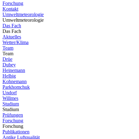
Forschung
Kontakt
Umweltmeteorologie
Umweltmeteorologie
Das Fach
Das Fach
Aktuelles
Wetter/Klima
Team
Team
Drüe
Dubey
Heinemann
Helbig
Kohnemann
Parkhomchuk
Undorf
Willmes
Studium
Studium
Prüfungen
Forschung
Forschung
Publikationen
Antike Luftqualität