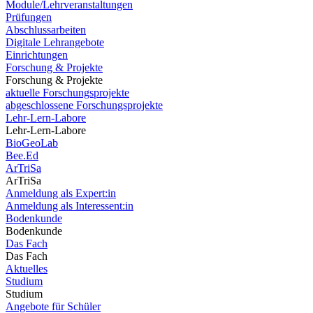
Module/Lehrveranstaltungen
Prüfungen
Abschlussarbeiten
Digitale Lehrangebote
Einrichtungen
Forschung & Projekte
Forschung & Projekte
aktuelle Forschungsprojekte
abgeschlossene Forschungsprojekte
Lehr-Lern-Labore
Lehr-Lern-Labore
BioGeoLab
Bee.Ed
ArTriSa
ArTriSa
Anmeldung als Expert:in
Anmeldung als Interessent:in
Bodenkunde
Bodenkunde
Das Fach
Das Fach
Aktuelles
Studium
Studium
Angebote für Schüler