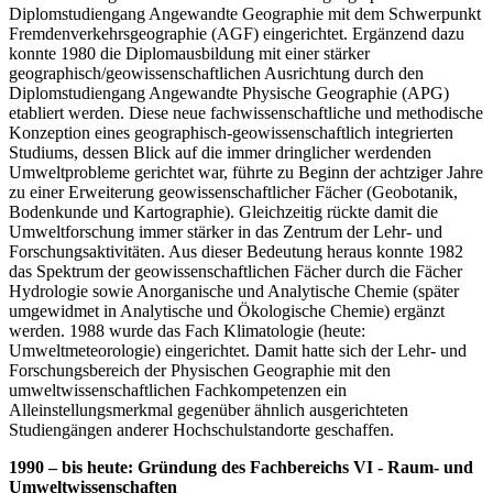
Diplomstudiengang Angewandte Geographie mit dem Schwerpunkt
Fremdenverkehrsgeographie (AGF) eingerichtet. Ergänzend dazu
konnte 1980 die Diplomausbildung mit einer stärker
geographisch/geowissenschaftlichen Ausrichtung durch den
Diplomstudiengang Angewandte Physische Geographie (APG)
etabliert werden. Diese neue fachwissenschaftliche und methodische
Konzeption eines geographisch-geowissenschaftlich integrierten
Studiums, dessen Blick auf die immer dringlicher werdenden
Umweltprobleme gerichtet war, führte zu Beginn der achtziger Jahre
zu einer Erweiterung geowissenschaftlicher Fächer (Geobotanik,
Bodenkunde und Kartographie). Gleichzeitig rückte damit die
Umweltforschung immer stärker in das Zentrum der Lehr- und
Forschungsaktivitäten. Aus dieser Bedeutung heraus konnte 1982
das Spektrum der geowissenschaftlichen Fächer durch die Fächer
Hydrologie sowie Anorganische und Analytische Chemie (später
umgewidmet in Analytische und Ökologische Chemie) ergänzt
werden. 1988 wurde das Fach Klimatologie (heute:
Umweltmeteorologie) eingerichtet. Damit hatte sich der Lehr- und
Forschungsbereich der Physischen Geographie mit den
umweltwissenschaftlichen Fachkompetenzen ein
Alleinstellungsmerkmal gegenüber ähnlich ausgerichteten
Studiengängen anderer Hochschulstandorte geschaffen.
1990 – bis heute: Gründung des Fachbereichs VI - Raum- und
Umweltwissenschaften