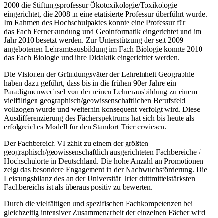
2000 die Stiftungsprofessur Ökotoxikologie/Toxikologie
eingerichtet, die 2008 in eine etatisierte Professur überführt wurde.
Im Rahmen des Hochschulpaktes konnte eine Professur für
das Fach Fernerkundung und Geoinformatik eingerichtet und im
Jahr 2010 besetzt werden. Zur Unterstützung der seit 2009
angebotenen Lehramtsausbildung im Fach Biologie konnte 2010
das Fach Biologie und ihre Didaktik eingerichtet werden.
Die Visionen der Gründungsväter der Lehreinheit Geographie
haben dazu geführt, dass bis in die frühen 90er Jahre ein
Paradigmenwechsel von der reinen Lehrerausbildung zu einem
vielfältigen geographisch/geowissenschaftlichen Berufsfeld
vollzogen wurde und weiterhin konsequent verfolgt wird. Diese
Ausdifferenzierung des Fächerspektrums hat sich bis heute als
erfolgreiches Modell für den Standort Trier erwiesen.
Der Fachbereich VI zählt zu einem der größten
geographisch/geowissenschaftlich ausgerichteten Fachbereiche /
Hochschulorte in Deutschland. Die hohe Anzahl an Promotionen
zeigt das besondere Engagement in der Nachwuchsförderung. Die
Leistungsbilanz des an der Universität Trier drittmittelstärksten
Fachbereichs ist als überaus positiv zu bewerten.
Durch die vielfältigen und spezifischen Fachkompetenzen bei
gleichzeitig intensiver Zusammenarbeit der einzelnen Fächer wird