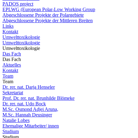
PADOS project
EPLWG (European Polar-Low Working Group
Abgeschlossene Projekte der Polargebiete
Abgeschlossene Projekte der Mittleren Breiten
Links
Kontakt
Umwelttoxikologie
Umwelttoxikologie
Umwelttoxikologie
Das Fach
Das Fach
Aktuelles
Kontakt
Team
Team
Dr. rer. nat. Darja Henseler
Sekretariat
Prof. Dr. rer. nat. Brunhilde Blömeke
Dr. rer. nat. Udo Bock
M.Sc. Osmond Adjei Aruna,
M.Sc. Hannah Deusinger
Natalie Lobes
Ehemalige Mitarbeiter/ innen
Studium
Studium