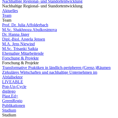
Nachhaltige Regional- und Standortentwicklung
Nachhaltige Regional- und Standortentwicklung
Aktuelles
Team
Team
Prof. Dr. Julia Affolderbach
M.Sc. Shakhnoza Abulkosimova
Dr. Hanna Jäger
Dipl.-Biol. Angela Jensen
M.A. Jens Niewind
M.Sc. Trisanki Saikia
Ehemalige Mitarbeitende
Forschung & Projekte
Forschung & Projekte
Transformative Praktiken in ländlich-peripheren (Grenz-)Räumen
Zirkuläres Wirtschaften und nachhaltige Unternehmen im
Abfallsektor
LIVEABLE
Pop-Up-Cycle
digilego
Plast.Ed+
GreenRegio
Publikationen
Studium
Studium