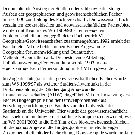
Der anhaltende Anstieg der Studierendenzahl sowie der stetige
Ausbau der geographischen und geowissenschaftlichen Fächer
führte 1990 zur Teilung des Fachbereichs III. Die wissenschaftlich
verzahnten geographischen und geowissenschaftlichen Fachgebiete
wurden mit Beginn des WS 1989/90 zu einer eigenen
Funktionseinheit im neu gegründeten Fachbereich VI
Geographie/Geowissenschaften zusammengeführt. 1992 erhielt der
Fachbereich VI die beiden neuen Fächer Angewandte
Geographie/Raumentwicklung und Quantitative
Methoden/Geomathematik. Die bestehende Abteilung
Luftbildauswertung/Fernerkundung wurde 1993 in das
eigenständige Fach Fernerkundung im FB VI umgewandelt.
Im Zuge der Integration der geowissenschaftlichen Fächer wurde
zum WS 1996/97 als weiterer Studienschwerpunkt in der
Diplomausbildung der Studiengang Angewandte
Umweltwissenschaften (AUW) eingeführt. Mit der Umsetzung des
Faches Biogeographie und der Umweltprobenbank als
Forschungseinrichtung des Bundes von der Universität des
Saarlands an die Universität Trier wurde das geowissenschaftliche
Fachspektrum um biowissenschaftliche Kompetenzen erweitert, was
im WS 2001/2002 in die Eröffnung des bio-geowissenschaftlichen
Studiengangs Angewandte Biogeographie mündete. In enger
Zusammenarbeit mit der Fachrichtung Biogeographie wurde im Jahr