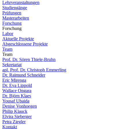
Lehrveranstaltungen
Studiengänge
Prüfungen
Masterarbeiten
Forschung
Forschung
Labor
Aktuelle Projekte
Abgeschlossene Projekte
Team
Team
Prof. Dr. Sören Thiele-Bruhn
Sekretariat
apl. Prof. Dr. Christoph Emmerling
Dr. Raimund Schneider
Eric Mirenga
Dr. Eva Lippold
Wallace Ongara
Dr. Björn Klaes
Yousaf Ubaida
Denise Vonhoegen
Philip Klauck
Elvira Sieberger
Petra Ziegler
Kontakt