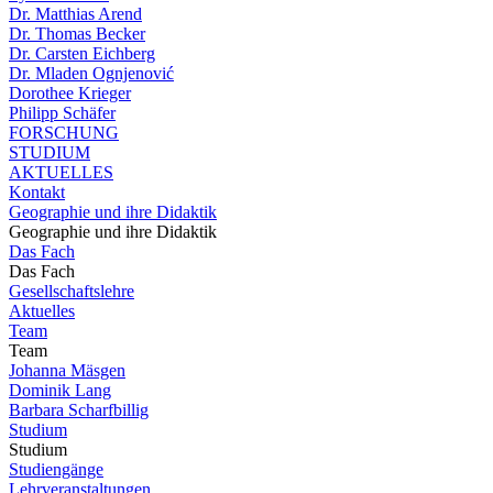
Dr. Matthias Arend
Dr. Thomas Becker
Dr. Carsten Eichberg
Dr. Mladen Ognjenović
Dorothee Krieger
Philipp Schäfer
FORSCHUNG
STUDIUM
AKTUELLES
Kontakt
Geographie und ihre Didaktik
Geographie und ihre Didaktik
Das Fach
Das Fach
Gesellschaftslehre
Aktuelles
Team
Team
Johanna Mäsgen
Dominik Lang
Barbara Scharfbillig
Studium
Studium
Studiengänge
Lehrveranstaltungen