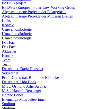
PADOS project
EPLWG (European Polar-Low Working Group
Abgeschlossene Projekte der Polargebiete
Abgeschlossene Projekte der Mittleren Breiten
Links
Kontakt
Umwelttoxikologie
Umwelttoxikologie
Umwelttoxikologie
Das Fach
Das Fach
Aktuelles
Kontakt
Team
Team
Dr. rer. nat. Darja Henseler
Sekretariat
Prof. Dr. rer. nat. Brunhilde Blömeke
Dr. rer. nat. Udo Bock
M.Sc. Osmond Adjei Aruna,
M.Sc. Hannah Deusinger
Natalie Lobes
Ehemalige Mitarbeiter/ innen
Studium
Studium