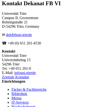
Kontakt Dekanat FB VI
Universität Trier
Campus II, Geozentrum
Behringstraße 21
D-54296 Trier, Germany
✉
dekfb6
uni-trier
de
☎ +49 (0) 651 201-4530
Kontakt
Universität Trier
Universitätsring 15
54296 Trier
Tel. +49 651 201-0
E-Mail:
info
uni-trier
de
Zentrale Kontakte
Einrichtungen
Fächer & Fachbereiche
Bibliothek
Mensa
IT-Services
Hochschulsport