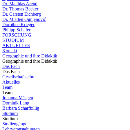
Dr. Matthias Arend
Dr. Thomas Becker
Dr. Carsten Eichberg
Dr. Mladen Ognjenović
Dorothee Krieger
Philipp Schäfer
FORSCHUNG
STUDIUM
AKTUELLES
Kontakt
Geographie und ihre Didaktik
Geographie und ihre Didaktik
Das Fach
Das Fach
Gesellschaftslehre
Aktuelles
Team
Team
Johanna Mäsgen
Dominik Lang
Barbara Scharfbillig
Studium
Studium
Studiengänge
Lehrveranstaltungen