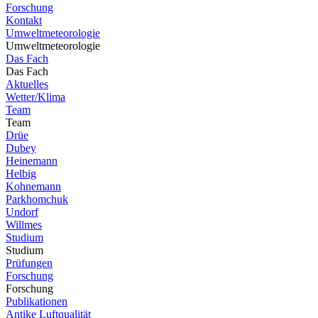
Forschung
Kontakt
Umweltmeteorologie
Umweltmeteorologie
Das Fach
Das Fach
Aktuelles
Wetter/Klima
Team
Team
Drüe
Dubey
Heinemann
Helbig
Kohnemann
Parkhomchuk
Undorf
Willmes
Studium
Studium
Prüfungen
Forschung
Forschung
Publikationen
Antike Luftqualität