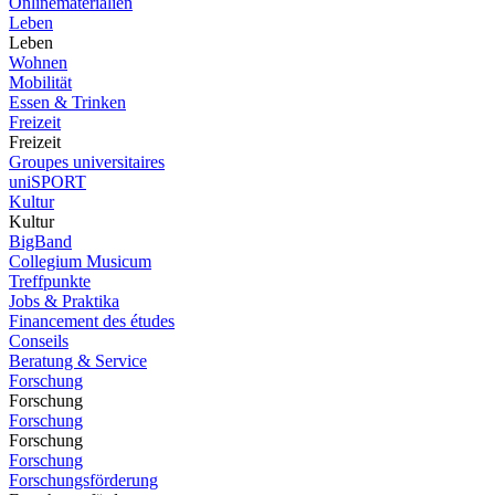
Onlinematerialien
Leben
Leben
Wohnen
Mobilität
Essen & Trinken
Freizeit
Freizeit
Groupes universitaires
uniSPORT
Kultur
Kultur
BigBand
Collegium Musicum
Treffpunkte
Jobs & Praktika
Financement des études
Conseils
Beratung & Service
Forschung
Forschung
Forschung
Forschung
Forschung
Forschungsförderung