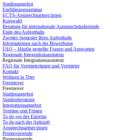
Studienangebot
Einführungsseminar
ECTS-Ansprechpartner:innen
Kurswahl
Beratung für internationale Austauschstudierende
Ende des Aufenthalts
Zweites Semester Ihres Aufenthalts
Informationen nach der Bewerbung
FAQ – Häufig gestellte Fragen und Antworten
Regionale Integrationsassistenz
Regionale Integrationsassistenz
FAQ für Vermieterinnen und Vermieter
Kontakt
Wohnen in Trier
Freemover
Freemover
Studienangebot
Studienberatung
Integrationsangebot
Termine und Fristen
To do vor der Einreise
To do nach der Ankunft
Ansprechpartner:innen
Promovierende
Promovierende