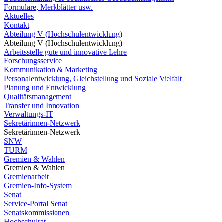
Formulare, Merkblätter usw.
Aktuelles
Kontakt
Abteilung V (Hochschulentwicklung)
Abteilung V (Hochschulentwicklung)
Arbeitsstelle gute und innovative Lehre
Forschungsservice
Kommunikation & Marketing
Personalentwicklung, Gleichstellung und Soziale Vielfalt
Planung und Entwicklung
Qualitätsmanagement
Transfer und Innovation
Verwaltungs-IT
Sekretärinnen-Netzwerk
Sekretärinnen-Netzwerk
SNW
TURM
Gremien & Wahlen
Gremien & Wahlen
Gremienarbeit
Gremien-Info-System
Senat
Service-Portal Senat
Senatskommissionen
Hochschulrat