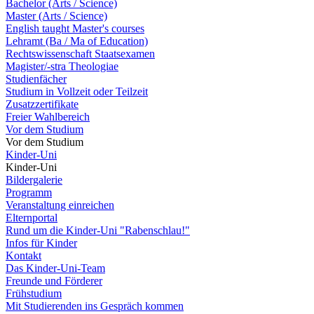
Bachelor (Arts / Science)
Master (Arts / Science)
English taught Master's courses
Lehramt (Ba / Ma of Education)
Rechtswissenschaft Staatsexamen
Magister/-stra Theologiae
Studienfächer
Studium in Vollzeit oder Teilzeit
Zusatzzertifikate
Freier Wahlbereich
Vor dem Studium
Vor dem Studium
Kinder-Uni
Kinder-Uni
Bildergalerie
Programm
Veranstaltung einreichen
Elternportal
Rund um die Kinder-Uni "Rabenschlau!"
Infos für Kinder
Kontakt
Das Kinder-Uni-Team
Freunde und Förderer
Frühstudium
Mit Studierenden ins Gespräch kommen