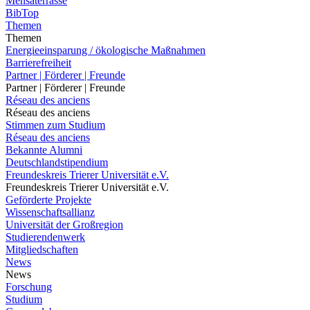
Mensaterrasse
BibTop
Themen
Themen
Energieeinsparung / ökologische Maßnahmen
Barrierefreiheit
Partner | Förderer | Freunde
Partner | Förderer | Freunde
Réseau des anciens
Réseau des anciens
Stimmen zum Studium
Réseau des anciens
Bekannte Alumni
Deutschlandstipendium
Freundeskreis Trierer Universität e.V.
Freundeskreis Trierer Universität e.V.
Geförderte Projekte
Wissenschaftsallianz
Universität der Großregion
Studierendenwerk
Mitgliedschaften
News
News
Forschung
Studium