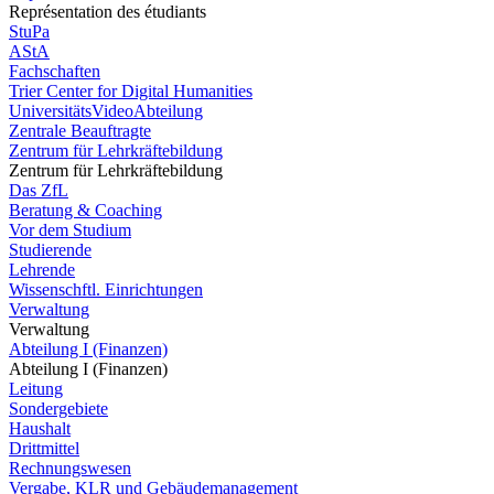
Représentation des étudiants
StuPa
AStA
Fachschaften
Trier Center for Digital Humanities
UniversitätsVideoAbteilung
Zentrale Beauftragte
Zentrum für Lehrkräftebildung
Zentrum für Lehrkräftebildung
Das ZfL
Beratung & Coaching
Vor dem Studium
Studierende
Lehrende
Wissenschftl. Einrichtungen
Verwaltung
Verwaltung
Abteilung I (Finanzen)
Abteilung I (Finanzen)
Leitung
Sondergebiete
Haushalt
Drittmittel
Rechnungswesen
Vergabe, KLR und Gebäudemanagement