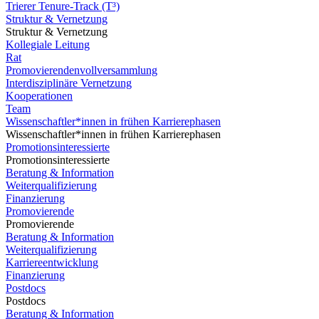
Trierer Tenure-Track (T³)
Struktur & Vernetzung
Struktur & Vernetzung
Kollegiale Leitung
Rat
Promovierendenvollversammlung
Interdisziplinäre Vernetzung
Kooperationen
Team
Wissenschaftler*innen in frühen Karrierephasen
Wissenschaftler*innen in frühen Karrierephasen
Promotionsinteressierte
Promotionsinteressierte
Beratung & Information
Weiterqualifizierung
Finanzierung
Promovierende
Promovierende
Beratung & Information
Weiterqualifizierung
Karriereentwicklung
Finanzierung
Postdocs
Postdocs
Beratung & Information