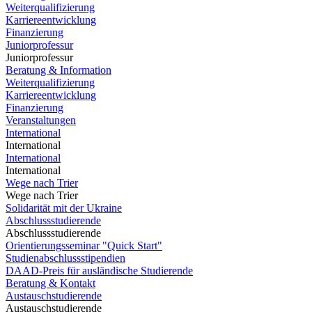
Weiterqualifizierung
Karriereentwicklung
Finanzierung
Juniorprofessur
Juniorprofessur
Beratung & Information
Weiterqualifizierung
Karriereentwicklung
Finanzierung
Veranstaltungen
International
International
International
International
Wege nach Trier
Wege nach Trier
Solidarität mit der Ukraine
Abschlussstudierende
Abschlussstudierende
Orientierungsseminar "Quick Start"
Studienabschlussstipendien
DAAD-Preis für ausländische Studierende
Beratung & Kontakt
Austauschstudierende
Austauschstudierende