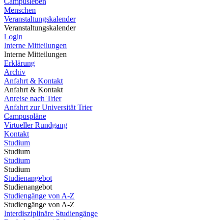
Campusleben
Menschen
Veranstaltungskalender
Veranstaltungskalender
Login
Interne Mitteilungen
Interne Mitteilungen
Erklärung
Archiv
Anfahrt & Kontakt
Anfahrt & Kontakt
Anreise nach Trier
Anfahrt zur Universität Trier
Campuspläne
Virtueller Rundgang
Kontakt
Studium
Studium
Studium
Studium
Studienangebot
Studienangebot
Studiengänge von A-Z
Studiengänge von A-Z
Interdisziplinäre Studiengänge