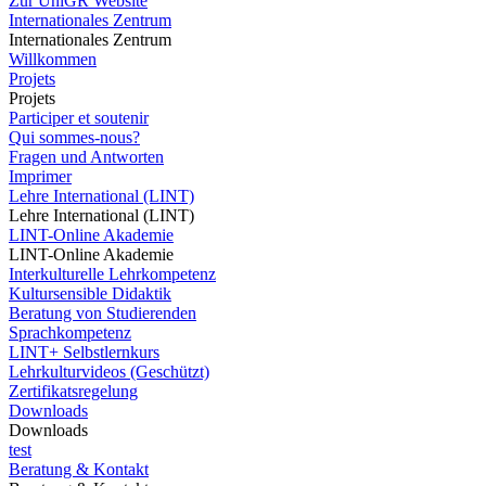
Zur UniGR Website
Internationales Zentrum
Internationales Zentrum
Willkommen
Projets
Projets
Participer et soutenir
Qui sommes-nous?
Fragen und Antworten
Imprimer
Lehre International (LINT)
Lehre International (LINT)
LINT-Online Akademie
LINT-Online Akademie
Interkulturelle Lehrkompetenz
Kultursensible Didaktik
Beratung von Studierenden
Sprachkompetenz
LINT+ Selbstlernkurs
Lehrkulturvideos (Geschützt)
Zertifikatsregelung
Downloads
Downloads
test
Beratung & Kontakt