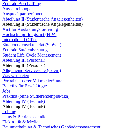
Zentrale Beschaffung
Ausschreibungen
Ansprechpartner/innen
Abteilung II (Studentische Angelegenheiten)
Abteilung II (Studentische Angelegenheiten)
Amt für Ausbildungsförderung
Hochschulprüfungsamt (HPA)
International Office
Studierendensekretariat (StuSek)
Zentrale Studienberatung
Student Life Cycle Management
Abteilung III (Personal)
Abteilung III (Personal)
Allgemeine Serviceseite (extern)
Was wir bieten
Portraits unserer Mitarbeiter*innen
Benefits für Beschäftigte
Jobs
Praktika (ohne Studierendenpraktika)
Abteilung IV (Technik)
Abteilung IV (Technik)
Leitung
Haus & Betriebstechnik
Elektronik & Medien
Bauunterhaltung & Technisches Gebäudemanagement