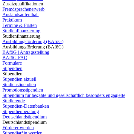
Zusatzqualifikationen
Fremdsprachenerwerb
Auslandsaufenthalt
Praktikum
Termine & Fristen
Studienfinanzierung
Studienfinanzierung
Ausbildungsförderung (BAföG)
Ausbildungsförderung (BAföG)
BAföG | Antragsstellung
BAföG FAQ
Formulare
Stipendien
Stipendien
Stipendien aktuell
Studienstipendien
Promotionsstipendien
Stipendium für begabte und gesellschaftlich besonders engagierte
Studierende
Stipendien-Datenbanken
Stipendienberatung
Deutschlandstipendium
Deutschlandstipendium
Förderer werden
Stipendiat*in werden