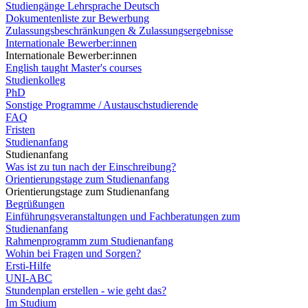
Studiengänge Lehrsprache Deutsch
Dokumentenliste zur Bewerbung
Zulassungsbeschränkungen & Zulassungsergebnisse
Internationale Bewerber:innen
Internationale Bewerber:innen
English taught Master's courses
Studienkolleg
PhD
Sonstige Programme / Austauschstudierende
FAQ
Fristen
Studienanfang
Studienanfang
Was ist zu tun nach der Einschreibung?
Orientierungstage zum Studienanfang
Orientierungstage zum Studienanfang
Begrüßungen
Einführungsveranstaltungen und Fachberatungen zum
Studienanfang
Rahmenprogramm zum Studienanfang
Wohin bei Fragen und Sorgen?
Ersti-Hilfe
UNI-ABC
Stundenplan erstellen - wie geht das?
Im Studium