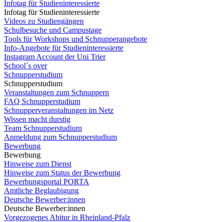
Infotag für Studieninteressierte
Infotag für Studieninteressierte
Videos zu Studiengängen
Schulbesuche und Campustage
Tools für Workshops und Schnupperangebote
Info-Angebote für Studieninteressierte
Instagram Account der Uni Trier
School´s over
Schnupperstudium
Schnupperstudium
Veranstaltungen zum Schnuppern
FAQ Schnupperstudium
Schnupperveranstaltungen im Netz
Wissen macht durstig
Team Schnupperstudium
Anmeldung zum Schnupperstudium
Bewerbung
Bewerbung
Hinweise zum Dienst
Hinweise zum Status der Bewerbung
Bewerbungsportal PORTA
Amtliche Beglaubigung
Deutsche Bewerber:innen
Deutsche Bewerber:innen
Vorgezogenes Abitur in Rheinland-Pfalz