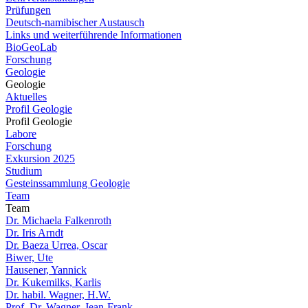
Prüfungen
Deutsch-namibischer Austausch
Links und weiterführende Informationen
BioGeoLab
Forschung
Geologie
Geologie
Aktuelles
Profil Geologie
Profil Geologie
Labore
Forschung
Exkursion 2025
Studium
Gesteinssammlung Geologie
Team
Team
Dr. Michaela Falkenroth
Dr. Iris Arndt
Dr. Baeza Urrea, Oscar
Biwer, Ute
Hausener, Yannick
Dr. Kukemilks, Karlis
Dr. habil. Wagner, H.W.
Prof. Dr. Wagner, Jean-Frank