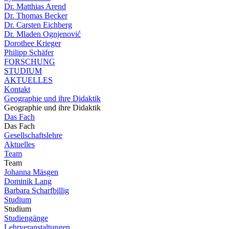
Dr. Matthias Arend
Dr. Thomas Becker
Dr. Carsten Eichberg
Dr. Mladen Ognjenović
Dorothee Krieger
Philipp Schäfer
FORSCHUNG
STUDIUM
AKTUELLES
Kontakt
Geographie und ihre Didaktik
Geographie und ihre Didaktik
Das Fach
Das Fach
Gesellschaftslehre
Aktuelles
Team
Team
Johanna Mäsgen
Dominik Lang
Barbara Scharfbillig
Studium
Studium
Studiengänge
Lehrveranstaltungen