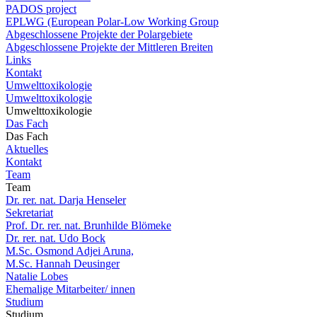
PADOS project
EPLWG (European Polar-Low Working Group
Abgeschlossene Projekte der Polargebiete
Abgeschlossene Projekte der Mittleren Breiten
Links
Kontakt
Umwelttoxikologie
Umwelttoxikologie
Umwelttoxikologie
Das Fach
Das Fach
Aktuelles
Kontakt
Team
Team
Dr. rer. nat. Darja Henseler
Sekretariat
Prof. Dr. rer. nat. Brunhilde Blömeke
Dr. rer. nat. Udo Bock
M.Sc. Osmond Adjei Aruna,
M.Sc. Hannah Deusinger
Natalie Lobes
Ehemalige Mitarbeiter/ innen
Studium
Studium