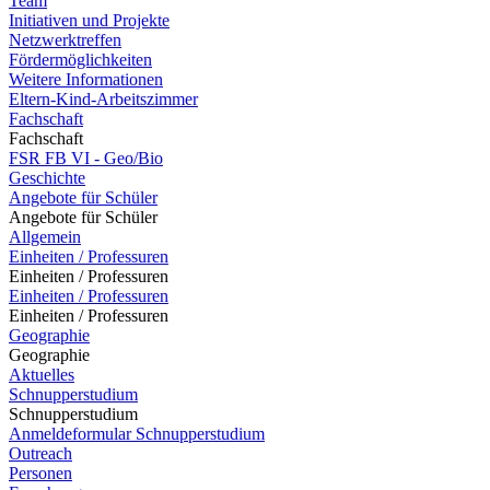
Team
Initiativen und Projekte
Netzwerktreffen
Fördermöglichkeiten
Weitere Informationen
Eltern-Kind-Arbeitszimmer
Fachschaft
Fachschaft
FSR FB VI - Geo/Bio
Geschichte
Angebote für Schüler
Angebote für Schüler
Allgemein
Einheiten / Professuren
Einheiten / Professuren
Einheiten / Professuren
Einheiten / Professuren
Geographie
Geographie
Aktuelles
Schnupperstudium
Schnupperstudium
Anmeldeformular Schnupperstudium
Outreach
Personen