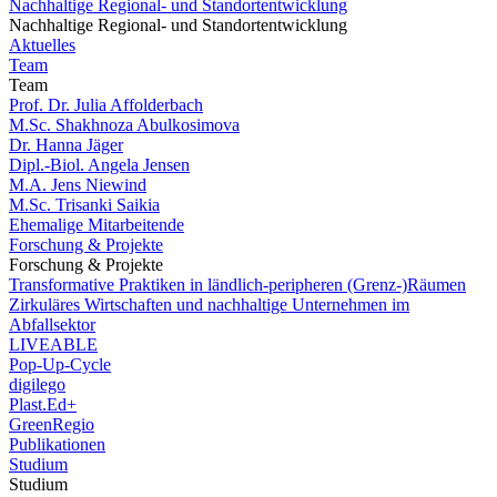
Nachhaltige Regional- und Standortentwicklung
Nachhaltige Regional- und Standortentwicklung
Aktuelles
Team
Team
Prof. Dr. Julia Affolderbach
M.Sc. Shakhnoza Abulkosimova
Dr. Hanna Jäger
Dipl.-Biol. Angela Jensen
M.A. Jens Niewind
M.Sc. Trisanki Saikia
Ehemalige Mitarbeitende
Forschung & Projekte
Forschung & Projekte
Transformative Praktiken in ländlich-peripheren (Grenz-)Räumen
Zirkuläres Wirtschaften und nachhaltige Unternehmen im
Abfallsektor
LIVEABLE
Pop-Up-Cycle
digilego
Plast.Ed+
GreenRegio
Publikationen
Studium
Studium