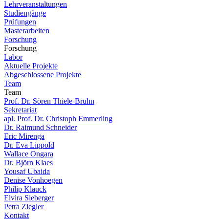
Lehrveranstaltungen
Studiengänge
Prüfungen
Masterarbeiten
Forschung
Forschung
Labor
Aktuelle Projekte
Abgeschlossene Projekte
Team
Team
Prof. Dr. Sören Thiele-Bruhn
Sekretariat
apl. Prof. Dr. Christoph Emmerling
Dr. Raimund Schneider
Eric Mirenga
Dr. Eva Lippold
Wallace Ongara
Dr. Björn Klaes
Yousaf Ubaida
Denise Vonhoegen
Philip Klauck
Elvira Sieberger
Petra Ziegler
Kontakt