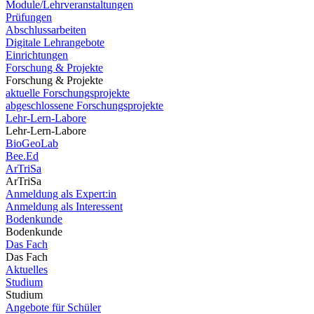
Module/Lehrveranstaltungen
Prüfungen
Abschlussarbeiten
Digitale Lehrangebote
Einrichtungen
Forschung & Projekte
Forschung & Projekte
aktuelle Forschungsprojekte
abgeschlossene Forschungsprojekte
Lehr-Lern-Labore
Lehr-Lern-Labore
BioGeoLab
Bee.Ed
ArTriSa
ArTriSa
Anmeldung als Expert:in
Anmeldung als Interessent
Bodenkunde
Bodenkunde
Das Fach
Das Fach
Aktuelles
Studium
Studium
Angebote für Schüler