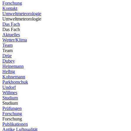
Forschung
Kontakt
Umweltmeteorologie
Umweltmeteorologie
Das Fach
Das Fach
Aktuelles
Wetter/Klima
Team
Team
Drüe
Dubey
Heinemann
Helbig
Kohnemann
Parkhomchuk
Undorf
Willmes
Studium
Studium
Prüfungen
Forschung
Forschung
Publikationen
Antike Luftqualität