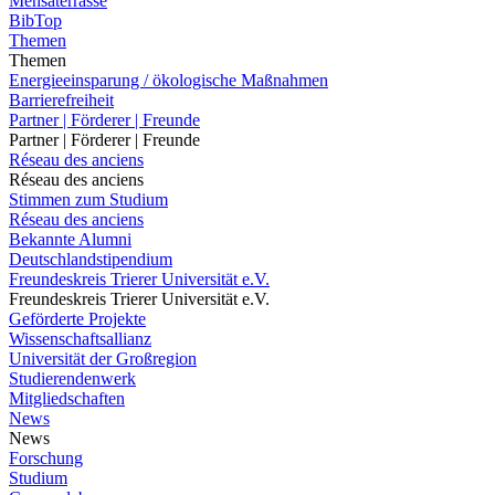
Mensaterrasse
BibTop
Themen
Themen
Energieeinsparung / ökologische Maßnahmen
Barrierefreiheit
Partner | Förderer | Freunde
Partner | Förderer | Freunde
Réseau des anciens
Réseau des anciens
Stimmen zum Studium
Réseau des anciens
Bekannte Alumni
Deutschlandstipendium
Freundeskreis Trierer Universität e.V.
Freundeskreis Trierer Universität e.V.
Geförderte Projekte
Wissenschaftsallianz
Universität der Großregion
Studierendenwerk
Mitgliedschaften
News
News
Forschung
Studium