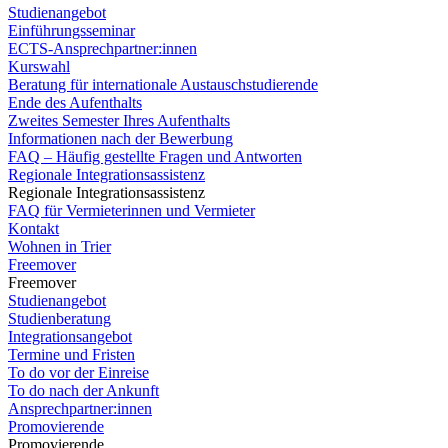
Studienangebot
Einführungsseminar
ECTS-Ansprechpartner:innen
Kurswahl
Beratung für internationale Austauschstudierende
Ende des Aufenthalts
Zweites Semester Ihres Aufenthalts
Informationen nach der Bewerbung
FAQ – Häufig gestellte Fragen und Antworten
Regionale Integrationsassistenz
Regionale Integrationsassistenz
FAQ für Vermieterinnen und Vermieter
Kontakt
Wohnen in Trier
Freemover
Freemover
Studienangebot
Studienberatung
Integrationsangebot
Termine und Fristen
To do vor der Einreise
To do nach der Ankunft
Ansprechpartner:innen
Promovierende
Promovierende