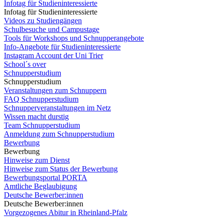
Infotag für Studieninteressierte
Infotag für Studieninteressierte
Videos zu Studiengängen
Schulbesuche und Campustage
Tools für Workshops und Schnupperangebote
Info-Angebote für Studieninteressierte
Instagram Account der Uni Trier
School´s over
Schnupperstudium
Schnupperstudium
Veranstaltungen zum Schnuppern
FAQ Schnupperstudium
Schnupperveranstaltungen im Netz
Wissen macht durstig
Team Schnupperstudium
Anmeldung zum Schnupperstudium
Bewerbung
Bewerbung
Hinweise zum Dienst
Hinweise zum Status der Bewerbung
Bewerbungsportal PORTA
Amtliche Beglaubigung
Deutsche Bewerber:innen
Deutsche Bewerber:innen
Vorgezogenes Abitur in Rheinland-Pfalz