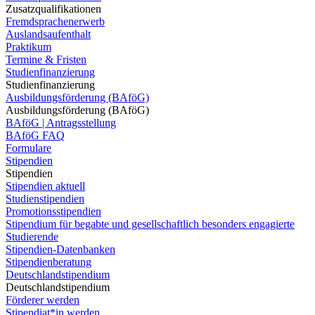
Zusatzqualifikationen
Fremdsprachenerwerb
Auslandsaufenthalt
Praktikum
Termine & Fristen
Studienfinanzierung
Studienfinanzierung
Ausbildungsförderung (BAföG)
Ausbildungsförderung (BAföG)
BAföG | Antragsstellung
BAföG FAQ
Formulare
Stipendien
Stipendien
Stipendien aktuell
Studienstipendien
Promotionsstipendien
Stipendium für begabte und gesellschaftlich besonders engagierte
Studierende
Stipendien-Datenbanken
Stipendienberatung
Deutschlandstipendium
Deutschlandstipendium
Förderer werden
Stipendiat*in werden