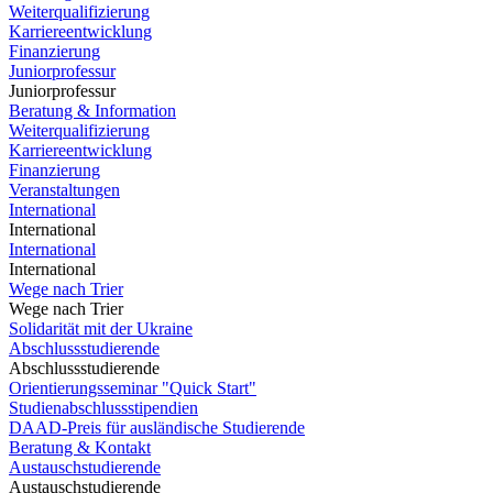
Weiterqualifizierung
Karriereentwicklung
Finanzierung
Juniorprofessur
Juniorprofessur
Beratung & Information
Weiterqualifizierung
Karriereentwicklung
Finanzierung
Veranstaltungen
International
International
International
International
Wege nach Trier
Wege nach Trier
Solidarität mit der Ukraine
Abschlussstudierende
Abschlussstudierende
Orientierungsseminar "Quick Start"
Studienabschlussstipendien
DAAD-Preis für ausländische Studierende
Beratung & Kontakt
Austauschstudierende
Austauschstudierende