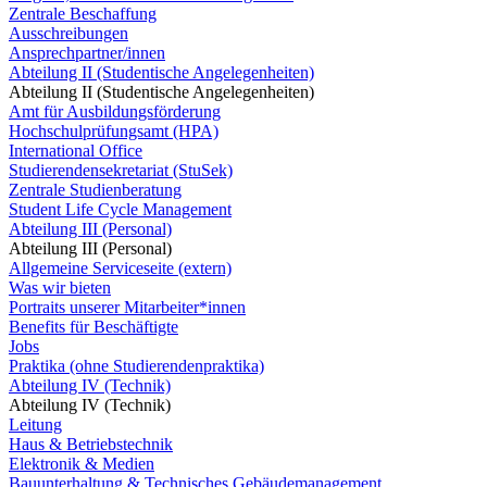
Zentrale Beschaffung
Ausschreibungen
Ansprechpartner/innen
Abteilung II (Studentische Angelegenheiten)
Abteilung II (Studentische Angelegenheiten)
Amt für Ausbildungsförderung
Hochschulprüfungsamt (HPA)
International Office
Studierendensekretariat (StuSek)
Zentrale Studienberatung
Student Life Cycle Management
Abteilung III (Personal)
Abteilung III (Personal)
Allgemeine Serviceseite (extern)
Was wir bieten
Portraits unserer Mitarbeiter*innen
Benefits für Beschäftigte
Jobs
Praktika (ohne Studierendenpraktika)
Abteilung IV (Technik)
Abteilung IV (Technik)
Leitung
Haus & Betriebstechnik
Elektronik & Medien
Bauunterhaltung & Technisches Gebäudemanagement