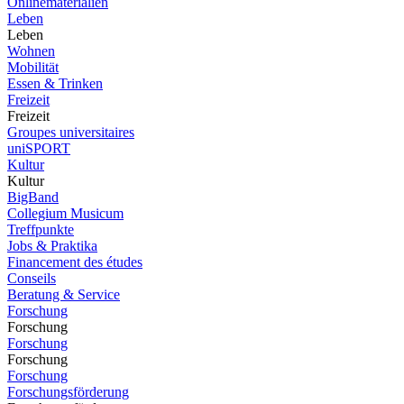
Onlinematerialien
Leben
Leben
Wohnen
Mobilität
Essen & Trinken
Freizeit
Freizeit
Groupes universitaires
uniSPORT
Kultur
Kultur
BigBand
Collegium Musicum
Treffpunkte
Jobs & Praktika
Financement des études
Conseils
Beratung & Service
Forschung
Forschung
Forschung
Forschung
Forschung
Forschungsförderung