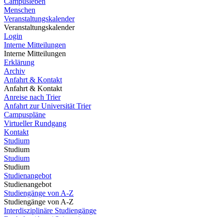
Campusleben
Menschen
Veranstaltungskalender
Veranstaltungskalender
Login
Interne Mitteilungen
Interne Mitteilungen
Erklärung
Archiv
Anfahrt & Kontakt
Anfahrt & Kontakt
Anreise nach Trier
Anfahrt zur Universität Trier
Campuspläne
Virtueller Rundgang
Kontakt
Studium
Studium
Studium
Studium
Studienangebot
Studienangebot
Studiengänge von A-Z
Studiengänge von A-Z
Interdisziplinäre Studiengänge