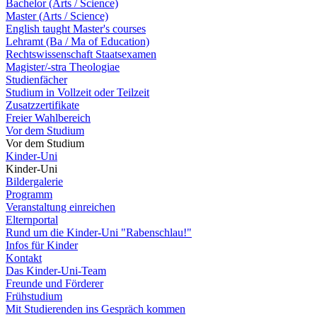
Bachelor (Arts / Science)
Master (Arts / Science)
English taught Master's courses
Lehramt (Ba / Ma of Education)
Rechtswissenschaft Staatsexamen
Magister/-stra Theologiae
Studienfächer
Studium in Vollzeit oder Teilzeit
Zusatzzertifikate
Freier Wahlbereich
Vor dem Studium
Vor dem Studium
Kinder-Uni
Kinder-Uni
Bildergalerie
Programm
Veranstaltung einreichen
Elternportal
Rund um die Kinder-Uni "Rabenschlau!"
Infos für Kinder
Kontakt
Das Kinder-Uni-Team
Freunde und Förderer
Frühstudium
Mit Studierenden ins Gespräch kommen