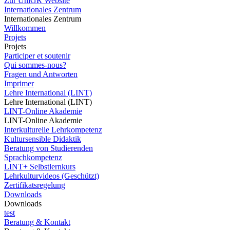
Zur UniGR Website
Internationales Zentrum
Internationales Zentrum
Willkommen
Projets
Projets
Participer et soutenir
Qui sommes-nous?
Fragen und Antworten
Imprimer
Lehre International (LINT)
Lehre International (LINT)
LINT-Online Akademie
LINT-Online Akademie
Interkulturelle Lehrkompetenz
Kultursensible Didaktik
Beratung von Studierenden
Sprachkompetenz
LINT+ Selbstlernkurs
Lehrkulturvideos (Geschützt)
Zertifikatsregelung
Downloads
Downloads
test
Beratung & Kontakt