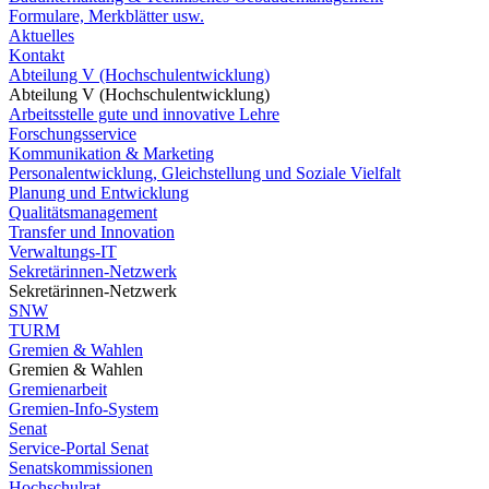
Formulare, Merkblätter usw.
Aktuelles
Kontakt
Abteilung V (Hochschulentwicklung)
Abteilung V (Hochschulentwicklung)
Arbeitsstelle gute und innovative Lehre
Forschungsservice
Kommunikation & Marketing
Personalentwicklung, Gleichstellung und Soziale Vielfalt
Planung und Entwicklung
Qualitätsmanagement
Transfer und Innovation
Verwaltungs-IT
Sekretärinnen-Netzwerk
Sekretärinnen-Netzwerk
SNW
TURM
Gremien & Wahlen
Gremien & Wahlen
Gremienarbeit
Gremien-Info-System
Senat
Service-Portal Senat
Senatskommissionen
Hochschulrat