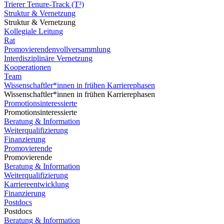
Trierer Tenure-Track (T³)
Struktur & Vernetzung
Struktur & Vernetzung
Kollegiale Leitung
Rat
Promovierendenvollversammlung
Interdisziplinäre Vernetzung
Kooperationen
Team
Wissenschaftler*innen in frühen Karrierephasen
Wissenschaftler*innen in frühen Karrierephasen
Promotionsinteressierte
Promotionsinteressierte
Beratung & Information
Weiterqualifizierung
Finanzierung
Promovierende
Promovierende
Beratung & Information
Weiterqualifizierung
Karriereentwicklung
Finanzierung
Postdocs
Postdocs
Beratung & Information