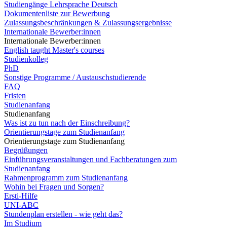
Studiengänge Lehrsprache Deutsch
Dokumentenliste zur Bewerbung
Zulassungsbeschränkungen & Zulassungsergebnisse
Internationale Bewerber:innen
Internationale Bewerber:innen
English taught Master's courses
Studienkolleg
PhD
Sonstige Programme / Austauschstudierende
FAQ
Fristen
Studienanfang
Studienanfang
Was ist zu tun nach der Einschreibung?
Orientierungstage zum Studienanfang
Orientierungstage zum Studienanfang
Begrüßungen
Einführungsveranstaltungen und Fachberatungen zum
Studienanfang
Rahmenprogramm zum Studienanfang
Wohin bei Fragen und Sorgen?
Ersti-Hilfe
UNI-ABC
Stundenplan erstellen - wie geht das?
Im Studium