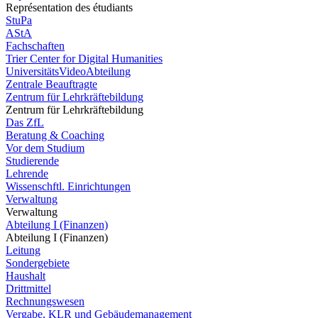
Représentation des étudiants
StuPa
AStA
Fachschaften
Trier Center for Digital Humanities
UniversitätsVideoAbteilung
Zentrale Beauftragte
Zentrum für Lehrkräftebildung
Zentrum für Lehrkräftebildung
Das ZfL
Beratung & Coaching
Vor dem Studium
Studierende
Lehrende
Wissenschftl. Einrichtungen
Verwaltung
Verwaltung
Abteilung I (Finanzen)
Abteilung I (Finanzen)
Leitung
Sondergebiete
Haushalt
Drittmittel
Rechnungswesen
Vergabe, KLR und Gebäudemanagement