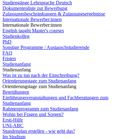
Studiengänge Lehrsprache Deutsch
Dokumentenliste zur Bewerbung
Zulassungsbeschränkungen & Zulassungsergebnisse
Internationale Bewerber:innen
Internationale Bewerber:innen
English taught Master's courses
Studienkolleg
PhD
Sonstige Programme / Austauschstudierende
FAQ
Fristen
Studienanfang
Studienanfang
Was ist zu tun nach der Einschreibung?
Orientierungstage zum Studienanfang
Orientierungstage zum Studienanfang
Begrüßungen
Einführungsveranstaltungen und Fachberatungen zum
Studienanfang
Rahmenprogramm zum Studienanfang
Wohin bei Fragen und Sorgen?
Ersti-Hilfe
UNI-ABC
Stundenplan erstellen - wie geht das?
Im Studium