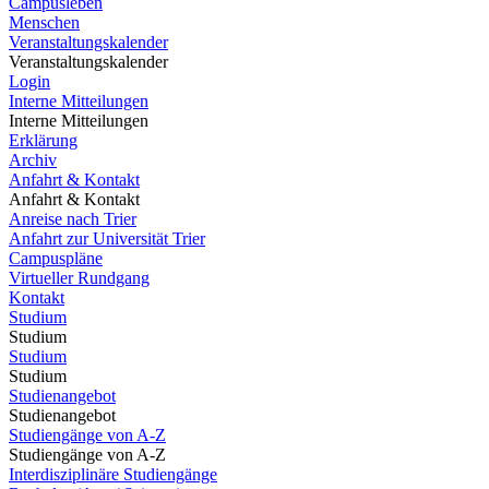
Campusleben
Menschen
Veranstaltungskalender
Veranstaltungskalender
Login
Interne Mitteilungen
Interne Mitteilungen
Erklärung
Archiv
Anfahrt & Kontakt
Anfahrt & Kontakt
Anreise nach Trier
Anfahrt zur Universität Trier
Campuspläne
Virtueller Rundgang
Kontakt
Studium
Studium
Studium
Studium
Studienangebot
Studienangebot
Studiengänge von A-Z
Studiengänge von A-Z
Interdisziplinäre Studiengänge