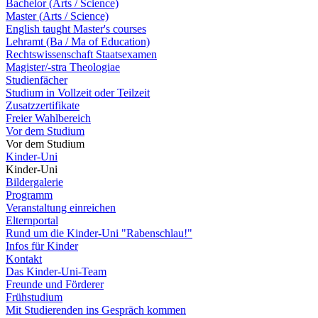
Bachelor (Arts / Science)
Master (Arts / Science)
English taught Master's courses
Lehramt (Ba / Ma of Education)
Rechtswissenschaft Staatsexamen
Magister/-stra Theologiae
Studienfächer
Studium in Vollzeit oder Teilzeit
Zusatzzertifikate
Freier Wahlbereich
Vor dem Studium
Vor dem Studium
Kinder-Uni
Kinder-Uni
Bildergalerie
Programm
Veranstaltung einreichen
Elternportal
Rund um die Kinder-Uni "Rabenschlau!"
Infos für Kinder
Kontakt
Das Kinder-Uni-Team
Freunde und Förderer
Frühstudium
Mit Studierenden ins Gespräch kommen