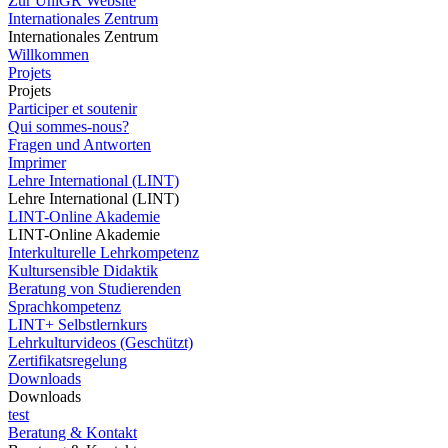
Zur UniGR Website
Internationales Zentrum
Internationales Zentrum
Willkommen
Projets
Projets
Participer et soutenir
Qui sommes-nous?
Fragen und Antworten
Imprimer
Lehre International (LINT)
Lehre International (LINT)
LINT-Online Akademie
LINT-Online Akademie
Interkulturelle Lehrkompetenz
Kultursensible Didaktik
Beratung von Studierenden
Sprachkompetenz
LINT+ Selbstlernkurs
Lehrkulturvideos (Geschützt)
Zertifikatsregelung
Downloads
Downloads
test
Beratung & Kontakt