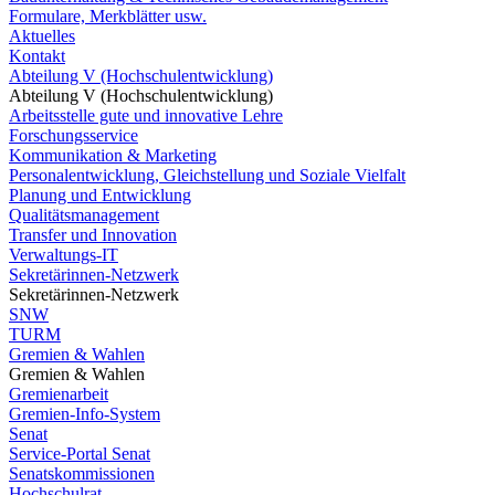
Formulare, Merkblätter usw.
Aktuelles
Kontakt
Abteilung V (Hochschulentwicklung)
Abteilung V (Hochschulentwicklung)
Arbeitsstelle gute und innovative Lehre
Forschungsservice
Kommunikation & Marketing
Personalentwicklung, Gleichstellung und Soziale Vielfalt
Planung und Entwicklung
Qualitätsmanagement
Transfer und Innovation
Verwaltungs-IT
Sekretärinnen-Netzwerk
Sekretärinnen-Netzwerk
SNW
TURM
Gremien & Wahlen
Gremien & Wahlen
Gremienarbeit
Gremien-Info-System
Senat
Service-Portal Senat
Senatskommissionen
Hochschulrat