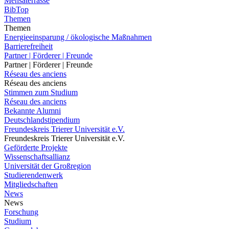
Mensaterrasse
BibTop
Themen
Themen
Energieeinsparung / ökologische Maßnahmen
Barrierefreiheit
Partner | Förderer | Freunde
Partner | Förderer | Freunde
Réseau des anciens
Réseau des anciens
Stimmen zum Studium
Réseau des anciens
Bekannte Alumni
Deutschlandstipendium
Freundeskreis Trierer Universität e.V.
Freundeskreis Trierer Universität e.V.
Geförderte Projekte
Wissenschaftsallianz
Universität der Großregion
Studierendenwerk
Mitgliedschaften
News
News
Forschung
Studium