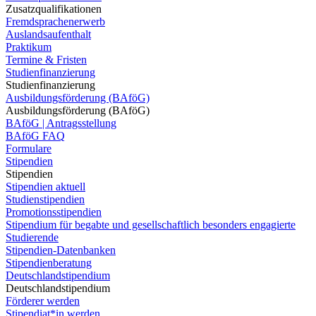
Zusatzqualifikationen
Fremdsprachenerwerb
Auslandsaufenthalt
Praktikum
Termine & Fristen
Studienfinanzierung
Studienfinanzierung
Ausbildungsförderung (BAföG)
Ausbildungsförderung (BAföG)
BAföG | Antragsstellung
BAföG FAQ
Formulare
Stipendien
Stipendien
Stipendien aktuell
Studienstipendien
Promotionsstipendien
Stipendium für begabte und gesellschaftlich besonders engagierte
Studierende
Stipendien-Datenbanken
Stipendienberatung
Deutschlandstipendium
Deutschlandstipendium
Förderer werden
Stipendiat*in werden