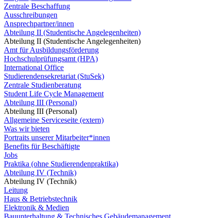
Zentrale Beschaffung
Ausschreibungen
Ansprechpartner/innen
Abteilung II (Studentische Angelegenheiten)
Abteilung II (Studentische Angelegenheiten)
Amt für Ausbildungsförderung
Hochschulprüfungsamt (HPA)
International Office
Studierendensekretariat (StuSek)
Zentrale Studienberatung
Student Life Cycle Management
Abteilung III (Personal)
Abteilung III (Personal)
Allgemeine Serviceseite (extern)
Was wir bieten
Portraits unserer Mitarbeiter*innen
Benefits für Beschäftigte
Jobs
Praktika (ohne Studierendenpraktika)
Abteilung IV (Technik)
Abteilung IV (Technik)
Leitung
Haus & Betriebstechnik
Elektronik & Medien
Bauunterhaltung & Technisches Gebäudemanagement