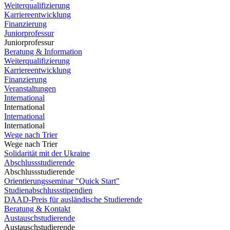
Weiterqualifizierung
Karriereentwicklung
Finanzierung
Juniorprofessur
Juniorprofessur
Beratung & Information
Weiterqualifizierung
Karriereentwicklung
Finanzierung
Veranstaltungen
International
International
International
International
Wege nach Trier
Wege nach Trier
Solidarität mit der Ukraine
Abschlussstudierende
Abschlussstudierende
Orientierungsseminar "Quick Start"
Studienabschlussstipendien
DAAD-Preis für ausländische Studierende
Beratung & Kontakt
Austauschstudierende
Austauschstudierende