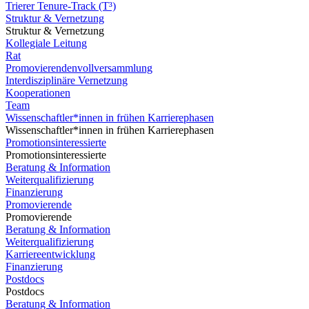
Trierer Tenure-Track (T³)
Struktur & Vernetzung
Struktur & Vernetzung
Kollegiale Leitung
Rat
Promovierendenvollversammlung
Interdisziplinäre Vernetzung
Kooperationen
Team
Wissenschaftler*innen in frühen Karrierephasen
Wissenschaftler*innen in frühen Karrierephasen
Promotionsinteressierte
Promotionsinteressierte
Beratung & Information
Weiterqualifizierung
Finanzierung
Promovierende
Promovierende
Beratung & Information
Weiterqualifizierung
Karriereentwicklung
Finanzierung
Postdocs
Postdocs
Beratung & Information