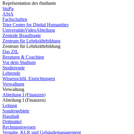
Représentation des étudiants
StuPa
AStA
Fachschaften
Trier Center for Digital Humanities
UniversitätsVideoAbteilung
Zentrale Beauftragte
Zentrum für Lehrkräftebildung
Zentrum für Lehrkräftebildung
Das ZfL
Beratung & Coaching
Vor dem Studium
Studierende
Lehrende
Wissenschftl. Einrichtungen
Verwaltung
Verwaltung
Abteilung I (Finanzen)
Abteilung I (Finanzen)
Leitung
Sondergebiete
Haushalt
Drittmittel
Rechnungswesen
Vergabe, KLR und Gebäudemanagement