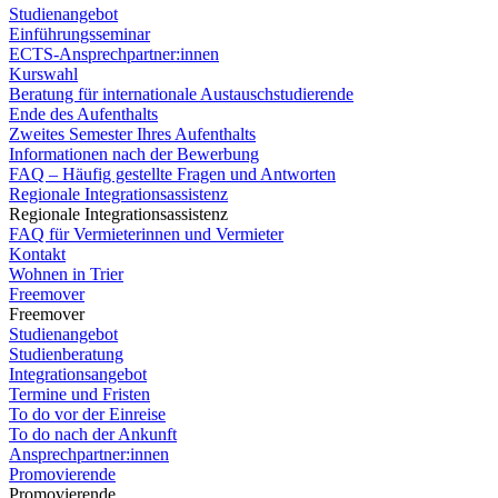
Studienangebot
Einführungsseminar
ECTS-Ansprechpartner:innen
Kurswahl
Beratung für internationale Austauschstudierende
Ende des Aufenthalts
Zweites Semester Ihres Aufenthalts
Informationen nach der Bewerbung
FAQ – Häufig gestellte Fragen und Antworten
Regionale Integrationsassistenz
Regionale Integrationsassistenz
FAQ für Vermieterinnen und Vermieter
Kontakt
Wohnen in Trier
Freemover
Freemover
Studienangebot
Studienberatung
Integrationsangebot
Termine und Fristen
To do vor der Einreise
To do nach der Ankunft
Ansprechpartner:innen
Promovierende
Promovierende