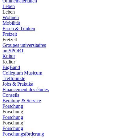
Onlinematerialien
Leben
Leben
Wohnen
Mobilität
Essen & Trinken
Freizeit
Freizeit
Groupes universitaires
uniSPORT
Kultur
Kultur
BigBand
Collegium Musicum
Treffpunkte
Jobs & Praktika
Financement des études
Conseils
Beratung & Service
Forschung
Forschung
Forschung
Forschung
Forschung
Forschungsförderung