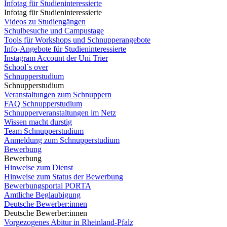
Infotag für Studieninteressierte
Infotag für Studieninteressierte
Videos zu Studiengängen
Schulbesuche und Campustage
Tools für Workshops und Schnupperangebote
Info-Angebote für Studieninteressierte
Instagram Account der Uni Trier
School´s over
Schnupperstudium
Schnupperstudium
Veranstaltungen zum Schnuppern
FAQ Schnupperstudium
Schnupperveranstaltungen im Netz
Wissen macht durstig
Team Schnupperstudium
Anmeldung zum Schnupperstudium
Bewerbung
Bewerbung
Hinweise zum Dienst
Hinweise zum Status der Bewerbung
Bewerbungsportal PORTA
Amtliche Beglaubigung
Deutsche Bewerber:innen
Deutsche Bewerber:innen
Vorgezogenes Abitur in Rheinland-Pfalz