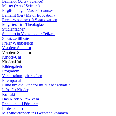
Bachelor (Arts / Science)
Master (Arts / Science)
English taught Master's courses
Lehramt (Ba / Ma of Education)
Rechtswissenschaft Staatsexamen
Magister/-stra Theologiae
Studienfächer
Studium in Vollzeit oder Teilzeit
Zusatzzertifikate
Freier Wahlbereich
Vor dem Studium
Vor dem Studium
Kinder-Uni
Kinder-Uni
Bildergalerie
Programm
Veranstaltung einreichen
Elternportal
Rund um die Kinder-Uni "Rabenschlau!"
Infos für Kinder
Kontakt
Das Kinder-Uni-Team
Freunde und Förderer
Frühstudium
Mit Studierenden ins Gespräch kommen