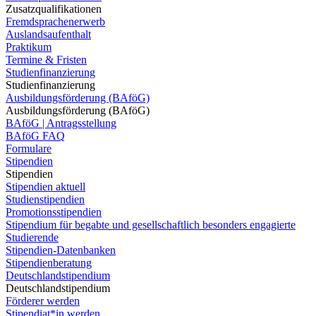
Zusatzqualifikationen
Fremdsprachenerwerb
Auslandsaufenthalt
Praktikum
Termine & Fristen
Studienfinanzierung
Studienfinanzierung
Ausbildungsförderung (BAföG)
Ausbildungsförderung (BAföG)
BAföG | Antragsstellung
BAföG FAQ
Formulare
Stipendien
Stipendien
Stipendien aktuell
Studienstipendien
Promotionsstipendien
Stipendium für begabte und gesellschaftlich besonders engagierte
Studierende
Stipendien-Datenbanken
Stipendienberatung
Deutschlandstipendium
Deutschlandstipendium
Förderer werden
Stipendiat*in werden