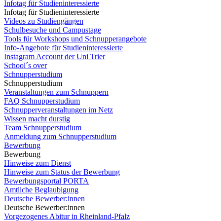
Infotag für Studieninteressierte
Infotag für Studieninteressierte
Videos zu Studiengängen
Schulbesuche und Campustage
Tools für Workshops und Schnupperangebote
Info-Angebote für Studieninteressierte
Instagram Account der Uni Trier
School´s over
Schnupperstudium
Schnupperstudium
Veranstaltungen zum Schnuppern
FAQ Schnupperstudium
Schnupperveranstaltungen im Netz
Wissen macht durstig
Team Schnupperstudium
Anmeldung zum Schnupperstudium
Bewerbung
Bewerbung
Hinweise zum Dienst
Hinweise zum Status der Bewerbung
Bewerbungsportal PORTA
Amtliche Beglaubigung
Deutsche Bewerber:innen
Deutsche Bewerber:innen
Vorgezogenes Abitur in Rheinland-Pfalz