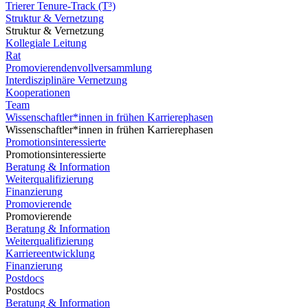
Trierer Tenure-Track (T³)
Struktur & Vernetzung
Struktur & Vernetzung
Kollegiale Leitung
Rat
Promovierendenvollversammlung
Interdisziplinäre Vernetzung
Kooperationen
Team
Wissenschaftler*innen in frühen Karrierephasen
Wissenschaftler*innen in frühen Karrierephasen
Promotionsinteressierte
Promotionsinteressierte
Beratung & Information
Weiterqualifizierung
Finanzierung
Promovierende
Promovierende
Beratung & Information
Weiterqualifizierung
Karriereentwicklung
Finanzierung
Postdocs
Postdocs
Beratung & Information