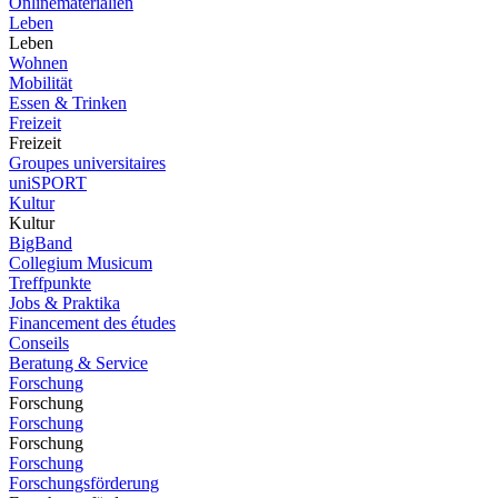
Onlinematerialien
Leben
Leben
Wohnen
Mobilität
Essen & Trinken
Freizeit
Freizeit
Groupes universitaires
uniSPORT
Kultur
Kultur
BigBand
Collegium Musicum
Treffpunkte
Jobs & Praktika
Financement des études
Conseils
Beratung & Service
Forschung
Forschung
Forschung
Forschung
Forschung
Forschungsförderung