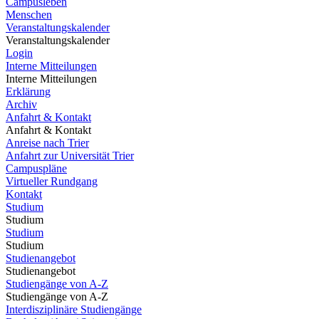
Campusleben
Menschen
Veranstaltungskalender
Veranstaltungskalender
Login
Interne Mitteilungen
Interne Mitteilungen
Erklärung
Archiv
Anfahrt & Kontakt
Anfahrt & Kontakt
Anreise nach Trier
Anfahrt zur Universität Trier
Campuspläne
Virtueller Rundgang
Kontakt
Studium
Studium
Studium
Studium
Studienangebot
Studienangebot
Studiengänge von A-Z
Studiengänge von A-Z
Interdisziplinäre Studiengänge