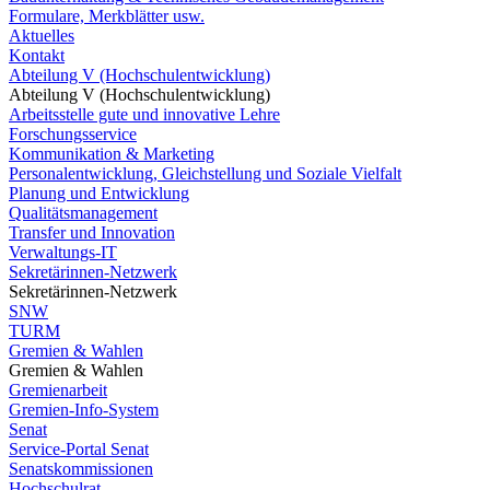
Formulare, Merkblätter usw.
Aktuelles
Kontakt
Abteilung V (Hochschulentwicklung)
Abteilung V (Hochschulentwicklung)
Arbeitsstelle gute und innovative Lehre
Forschungsservice
Kommunikation & Marketing
Personalentwicklung, Gleichstellung und Soziale Vielfalt
Planung und Entwicklung
Qualitätsmanagement
Transfer und Innovation
Verwaltungs-IT
Sekretärinnen-Netzwerk
Sekretärinnen-Netzwerk
SNW
TURM
Gremien & Wahlen
Gremien & Wahlen
Gremienarbeit
Gremien-Info-System
Senat
Service-Portal Senat
Senatskommissionen
Hochschulrat