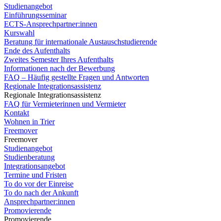
Studienangebot
Einführungsseminar
ECTS-Ansprechpartner:innen
Kurswahl
Beratung für internationale Austauschstudierende
Ende des Aufenthalts
Zweites Semester Ihres Aufenthalts
Informationen nach der Bewerbung
FAQ – Häufig gestellte Fragen und Antworten
Regionale Integrationsassistenz
Regionale Integrationsassistenz
FAQ für Vermieterinnen und Vermieter
Kontakt
Wohnen in Trier
Freemover
Freemover
Studienangebot
Studienberatung
Integrationsangebot
Termine und Fristen
To do vor der Einreise
To do nach der Ankunft
Ansprechpartner:innen
Promovierende
Promovierende