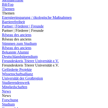
Mensaterrasse
BibTop
Themen
Themen
Energieeinsparung / ökologische Maßnahmen
Barrierefreiheit
Partner | Förderer | Freunde
Partner | Förderer | Freunde
Réseau des anciens
Réseau des anciens
Stimmen zum Studium
Réseau des anciens
Bekannte Alumni
Deutschlandstipendium
Freundeskreis Trierer Universität e.V.
Freundeskreis Trierer Universität e.V.
Geförderte Projekte
Wissenschaftsallianz
Universität der Großregion
Studierendenwerk
Mitgliedschaften
News
News
Forschung
Studium