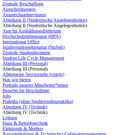
Zentrale Beschaffung
Ausschreibungen
Ansprechpartner/innen
Abteilung II (Studentische Angelegenheiten)
Abteilung II (Studentische Angelegenheiten)
Amt für Ausbildungsförderung
Hochschulprüfungsamt (HPA)
International Office
Studierendensekretariat (StuSek)
Zentrale Studienberatung
Student Life Cycle Management
Abteilung III (Personal)
Abteilung III (Personal)
Allgemeine Serviceseite (extern)
Was wir bieten
Portraits unserer Mitarbeiter*innen
Benefits für Beschäftigte
Jobs
Praktika (ohne Studierendenpraktika)
Abteilung IV (Technik)
Abteilung IV (Technik)
Leitung
Haus & Betriebstechnik
Elektronik & Medien
Bauunterhaltung & Technisches Gebäudemanagement