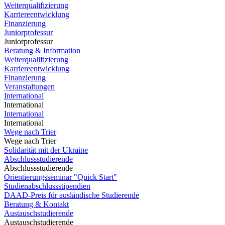
Weiterqualifizierung
Karriereentwicklung
Finanzierung
Juniorprofessur
Juniorprofessur
Beratung & Information
Weiterqualifizierung
Karriereentwicklung
Finanzierung
Veranstaltungen
International
International
International
International
Wege nach Trier
Wege nach Trier
Solidarität mit der Ukraine
Abschlussstudierende
Abschlussstudierende
Orientierungsseminar "Quick Start"
Studienabschlussstipendien
DAAD-Preis für ausländische Studierende
Beratung & Kontakt
Austauschstudierende
Austauschstudierende