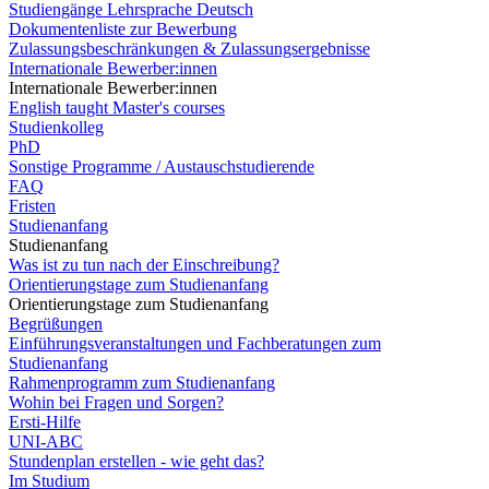
Studiengänge Lehrsprache Deutsch
Dokumentenliste zur Bewerbung
Zulassungsbeschränkungen & Zulassungsergebnisse
Internationale Bewerber:innen
Internationale Bewerber:innen
English taught Master's courses
Studienkolleg
PhD
Sonstige Programme / Austauschstudierende
FAQ
Fristen
Studienanfang
Studienanfang
Was ist zu tun nach der Einschreibung?
Orientierungstage zum Studienanfang
Orientierungstage zum Studienanfang
Begrüßungen
Einführungsveranstaltungen und Fachberatungen zum
Studienanfang
Rahmenprogramm zum Studienanfang
Wohin bei Fragen und Sorgen?
Ersti-Hilfe
UNI-ABC
Stundenplan erstellen - wie geht das?
Im Studium