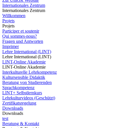
Zur UniGR Website
Internationales Zentrum
Internationales Zentrum
Willkommen
Projets
Projets
Participer et soutenir
Qui sommes-nous?
Fragen und Antworten
Imprimer
Lehre International (LINT)
Lehre International (LINT)
LINT-Online Akademie
LINT-Online Akademie
Interkulturelle Lehrkompetenz
Kultursensible Didaktik
Beratung von Studierenden
Sprachkompetenz
LINT+ Selbstlernkurs
Lehrkulturvideos (Geschützt)
Zertifikatsregelung
Downloads
Downloads
test
Beratung & Kontakt