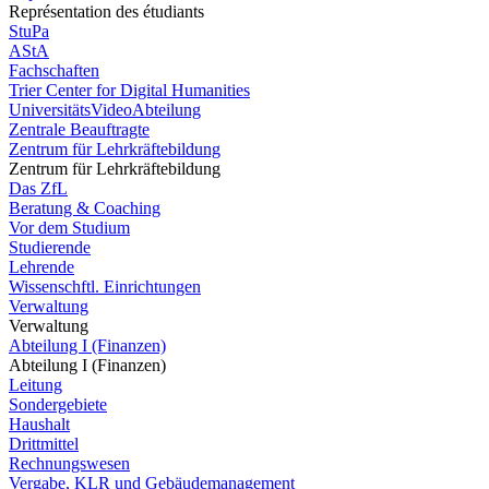
Représentation des étudiants
StuPa
AStA
Fachschaften
Trier Center for Digital Humanities
UniversitätsVideoAbteilung
Zentrale Beauftragte
Zentrum für Lehrkräftebildung
Zentrum für Lehrkräftebildung
Das ZfL
Beratung & Coaching
Vor dem Studium
Studierende
Lehrende
Wissenschftl. Einrichtungen
Verwaltung
Verwaltung
Abteilung I (Finanzen)
Abteilung I (Finanzen)
Leitung
Sondergebiete
Haushalt
Drittmittel
Rechnungswesen
Vergabe, KLR und Gebäudemanagement