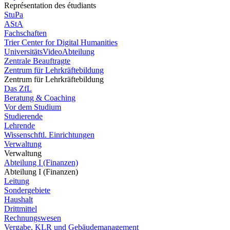
Représentation des étudiants
StuPa
AStA
Fachschaften
Trier Center for Digital Humanities
UniversitätsVideoAbteilung
Zentrale Beauftragte
Zentrum für Lehrkräftebildung
Zentrum für Lehrkräftebildung
Das ZfL
Beratung & Coaching
Vor dem Studium
Studierende
Lehrende
Wissenschftl. Einrichtungen
Verwaltung
Verwaltung
Abteilung I (Finanzen)
Abteilung I (Finanzen)
Leitung
Sondergebiete
Haushalt
Drittmittel
Rechnungswesen
Vergabe, KLR und Gebäudemanagement