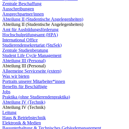
Zentrale Beschaffung
Ausschreibungen
Ansprechpartner/innen
Abteilung II (Studentische Angelegenheiten)
Abteilung II (Studentische Angelegenheiten)
Amt für Ausbildungsförderung
Hochschulprüfungsamt (HPA)
International Office
Studierendensekretariat (StuSek)
Zentrale Studienberatung
Student Life Cycle Management
Abteilung III (Personal)
Abteilung III (Personal)
Allgemeine Serviceseite (extern)
Was wir bieten
Portraits unserer Mitarbeiter*innen
Benefits für Beschäftigte
Jobs
Praktika (ohne Studierendenpraktika)
Abteilung IV (Technik)
Abteilung IV (Technik)
Leitung
Haus & Betriebstechnik
Elektronik & Medien
Bauunterhaltung & Technisches Gebäudemanagement