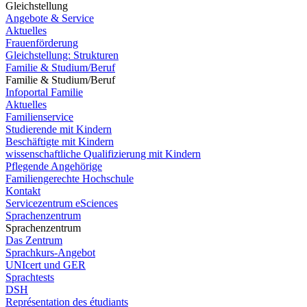
Gleichstellung
Angebote & Service
Aktuelles
Frauenförderung
Gleichstellung: Strukturen
Familie & Studium/Beruf
Familie & Studium/Beruf
Infoportal Familie
Aktuelles
Familienservice
Studierende mit Kindern
Beschäftigte mit Kindern
wissenschaftliche Qualifizierung mit Kindern
Pflegende Angehörige
Familiengerechte Hochschule
Kontakt
Servicezentrum eSciences
Sprachenzentrum
Sprachenzentrum
Das Zentrum
Sprachkurs-Angebot
UNIcert und GER
Sprachtests
DSH
Représentation des étudiants