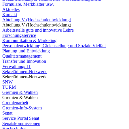
Formulare, Merkblätter usw.
Aktuelles
Kontakt
Abteilung V (Hochschulentwicklung)
Abteilung V (Hochschulentwicklung)
Arbeitsstelle gute und innovative Lehre
Forschungsservice
Kommunikation & Marketing
Personalentwicklung, Gleichstellung und Soziale Vielfalt
Planung und Entwicklung
Qualitätsmanagement
Transfer und Innovation
Verwaltungs-IT
Sekretärinnen-Netzwerk
Sekretärinnen-Netzwerk
SNW
TURM
Gremien & Wahlen
Gremien & Wahlen
Gremienarbeit
Gremien-Info-System
Senat
Service-Portal Senat
Senatskommissionen
Hochschulrat