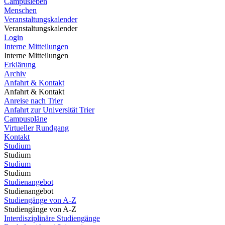
Campusleben
Menschen
Veranstaltungskalender
Veranstaltungskalender
Login
Interne Mitteilungen
Interne Mitteilungen
Erklärung
Archiv
Anfahrt & Kontakt
Anfahrt & Kontakt
Anreise nach Trier
Anfahrt zur Universität Trier
Campuspläne
Virtueller Rundgang
Kontakt
Studium
Studium
Studium
Studium
Studienangebot
Studienangebot
Studiengänge von A-Z
Studiengänge von A-Z
Interdisziplinäre Studiengänge