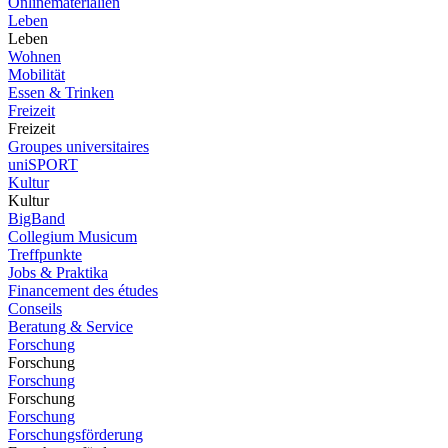
Onlinematerialien
Leben
Leben
Wohnen
Mobilität
Essen & Trinken
Freizeit
Freizeit
Groupes universitaires
uniSPORT
Kultur
Kultur
BigBand
Collegium Musicum
Treffpunkte
Jobs & Praktika
Financement des études
Conseils
Beratung & Service
Forschung
Forschung
Forschung
Forschung
Forschung
Forschungsförderung