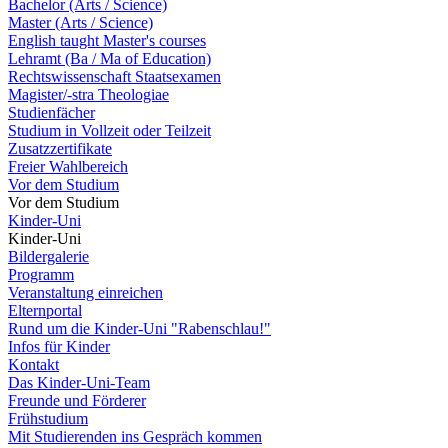
Bachelor (Arts / Science)
Master (Arts / Science)
English taught Master's courses
Lehramt (Ba / Ma of Education)
Rechtswissenschaft Staatsexamen
Magister/-stra Theologiae
Studienfächer
Studium in Vollzeit oder Teilzeit
Zusatzzertifikate
Freier Wahlbereich
Vor dem Studium
Vor dem Studium
Kinder-Uni
Kinder-Uni
Bildergalerie
Programm
Veranstaltung einreichen
Elternportal
Rund um die Kinder-Uni "Rabenschlau!"
Infos für Kinder
Kontakt
Das Kinder-Uni-Team
Freunde und Förderer
Frühstudium
Mit Studierenden ins Gespräch kommen