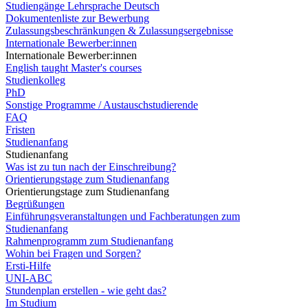
Studiengänge Lehrsprache Deutsch
Dokumentenliste zur Bewerbung
Zulassungsbeschränkungen & Zulassungsergebnisse
Internationale Bewerber:innen
Internationale Bewerber:innen
English taught Master's courses
Studienkolleg
PhD
Sonstige Programme / Austauschstudierende
FAQ
Fristen
Studienanfang
Studienanfang
Was ist zu tun nach der Einschreibung?
Orientierungstage zum Studienanfang
Orientierungstage zum Studienanfang
Begrüßungen
Einführungsveranstaltungen und Fachberatungen zum
Studienanfang
Rahmenprogramm zum Studienanfang
Wohin bei Fragen und Sorgen?
Ersti-Hilfe
UNI-ABC
Stundenplan erstellen - wie geht das?
Im Studium