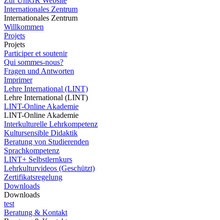
Zur UniGR Website
Internationales Zentrum
Internationales Zentrum
Willkommen
Projets
Projets
Participer et soutenir
Qui sommes-nous?
Fragen und Antworten
Imprimer
Lehre International (LINT)
Lehre International (LINT)
LINT-Online Akademie
LINT-Online Akademie
Interkulturelle Lehrkompetenz
Kultursensible Didaktik
Beratung von Studierenden
Sprachkompetenz
LINT+ Selbstlernkurs
Lehrkulturvideos (Geschützt)
Zertifikatsregelung
Downloads
Downloads
test
Beratung & Kontakt