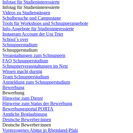
Infotag für Studieninteressierte
Infotag für Studieninteressierte
Videos zu Studiengängen
Schulbesuche und Campustage
Tools für Workshops und Schnupperangebote
Info-Angebote für Studieninteressierte
Instagram Account der Uni Trier
School´s over
Schnupperstudium
Schnupperstudium
Veranstaltungen zum Schnuppern
FAQ Schnupperstudium
Schnupperveranstaltungen im Netz
Wissen macht durstig
Team Schnupperstudium
Anmeldung zum Schnupperstudium
Bewerbung
Bewerbung
Hinweise zum Dienst
Hinweise zum Status der Bewerbung
Bewerbungsportal PORTA
Amtliche Beglaubigung
Deutsche Bewerber:innen
Deutsche Bewerber:innen
Vorgezogenes Abitur in Rheinland-Pfalz