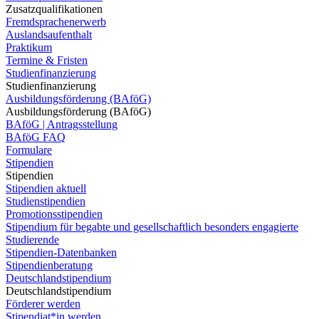
Zusatzqualifikationen
Fremdsprachenerwerb
Auslandsaufenthalt
Praktikum
Termine & Fristen
Studienfinanzierung
Studienfinanzierung
Ausbildungsförderung (BAföG)
Ausbildungsförderung (BAföG)
BAföG | Antragsstellung
BAföG FAQ
Formulare
Stipendien
Stipendien
Stipendien aktuell
Studienstipendien
Promotionsstipendien
Stipendium für begabte und gesellschaftlich besonders engagierte
Studierende
Stipendien-Datenbanken
Stipendienberatung
Deutschlandstipendium
Deutschlandstipendium
Förderer werden
Stipendiat*in werden