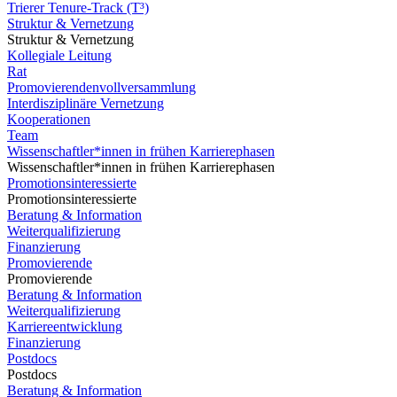
Trierer Tenure-Track (T³)
Struktur & Vernetzung
Struktur & Vernetzung
Kollegiale Leitung
Rat
Promovierendenvollversammlung
Interdisziplinäre Vernetzung
Kooperationen
Team
Wissenschaftler*innen in frühen Karrierephasen
Wissenschaftler*innen in frühen Karrierephasen
Promotionsinteressierte
Promotionsinteressierte
Beratung & Information
Weiterqualifizierung
Finanzierung
Promovierende
Promovierende
Beratung & Information
Weiterqualifizierung
Karriereentwicklung
Finanzierung
Postdocs
Postdocs
Beratung & Information