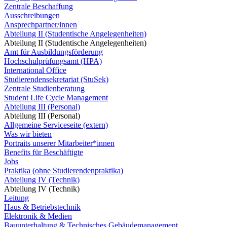
Zentrale Beschaffung
Ausschreibungen
Ansprechpartner/innen
Abteilung II (Studentische Angelegenheiten)
Abteilung II (Studentische Angelegenheiten)
Amt für Ausbildungsförderung
Hochschulprüfungsamt (HPA)
International Office
Studierendensekretariat (StuSek)
Zentrale Studienberatung
Student Life Cycle Management
Abteilung III (Personal)
Abteilung III (Personal)
Allgemeine Serviceseite (extern)
Was wir bieten
Portraits unserer Mitarbeiter*innen
Benefits für Beschäftigte
Jobs
Praktika (ohne Studierendenpraktika)
Abteilung IV (Technik)
Abteilung IV (Technik)
Leitung
Haus & Betriebstechnik
Elektronik & Medien
Bauunterhaltung & Technisches Gebäudemanagement