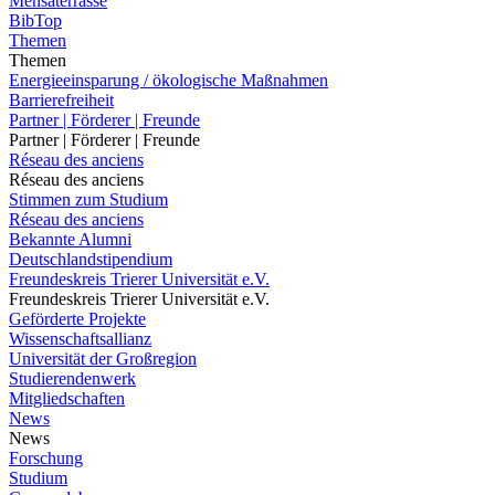
Mensaterrasse
BibTop
Themen
Themen
Energieeinsparung / ökologische Maßnahmen
Barrierefreiheit
Partner | Förderer | Freunde
Partner | Förderer | Freunde
Réseau des anciens
Réseau des anciens
Stimmen zum Studium
Réseau des anciens
Bekannte Alumni
Deutschlandstipendium
Freundeskreis Trierer Universität e.V.
Freundeskreis Trierer Universität e.V.
Geförderte Projekte
Wissenschaftsallianz
Universität der Großregion
Studierendenwerk
Mitgliedschaften
News
News
Forschung
Studium