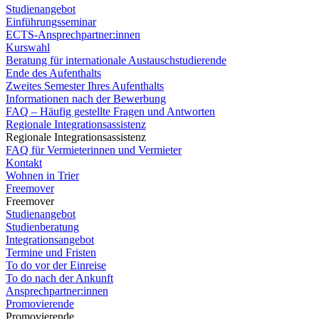
Studienangebot
Einführungsseminar
ECTS-Ansprechpartner:innen
Kurswahl
Beratung für internationale Austauschstudierende
Ende des Aufenthalts
Zweites Semester Ihres Aufenthalts
Informationen nach der Bewerbung
FAQ – Häufig gestellte Fragen und Antworten
Regionale Integrationsassistenz
Regionale Integrationsassistenz
FAQ für Vermieterinnen und Vermieter
Kontakt
Wohnen in Trier
Freemover
Freemover
Studienangebot
Studienberatung
Integrationsangebot
Termine und Fristen
To do vor der Einreise
To do nach der Ankunft
Ansprechpartner:innen
Promovierende
Promovierende