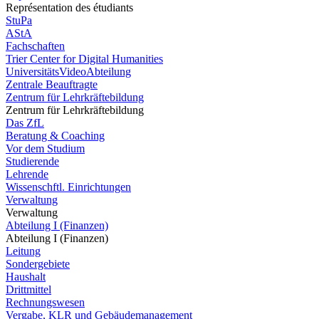
Représentation des étudiants
StuPa
AStA
Fachschaften
Trier Center for Digital Humanities
UniversitätsVideoAbteilung
Zentrale Beauftragte
Zentrum für Lehrkräftebildung
Zentrum für Lehrkräftebildung
Das ZfL
Beratung & Coaching
Vor dem Studium
Studierende
Lehrende
Wissenschftl. Einrichtungen
Verwaltung
Verwaltung
Abteilung I (Finanzen)
Abteilung I (Finanzen)
Leitung
Sondergebiete
Haushalt
Drittmittel
Rechnungswesen
Vergabe, KLR und Gebäudemanagement