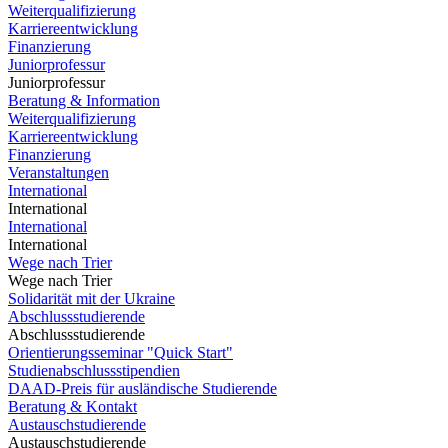
Weiterqualifizierung
Karriereentwicklung
Finanzierung
Juniorprofessur
Juniorprofessur
Beratung & Information
Weiterqualifizierung
Karriereentwicklung
Finanzierung
Veranstaltungen
International
International
International
International
Wege nach Trier
Wege nach Trier
Solidarität mit der Ukraine
Abschlussstudierende
Abschlussstudierende
Orientierungsseminar "Quick Start"
Studienabschlussstipendien
DAAD-Preis für ausländische Studierende
Beratung & Kontakt
Austauschstudierende
Austauschstudierende