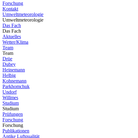
Forschung
Kontakt
Umweltmeteorologie
Umweltmeteorologie
Das Fach
Das Fach
Aktuelles
Wetter/Klima
Team
Team
Drüe
Dubey
Heinemann
Helbig
Kohnemann
Parkhomchuk
Undorf
Willmes
Studium
Studium
Prüfungen
Forschung
Forschung
Publikationen
Antike Luftqualität