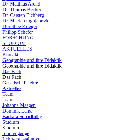
Dr. Matthias Arend
Dr. Thomas Becker
Dr. Carsten Eichberg
Dr. Mladen Ognjenović
Dorothee Krieger
Philipp Schäfer
FORSCHUNG
STUDIUM
AKTUELLES
Kontakt
Geographie und ihre Didaktik
Geographie und ihre Didaktik
Das Fach
Das Fach
Gesellschaftslehre
Aktuelles
Team
Team
Johanna Mäsgen
Dominik Lang
Barbara Scharfbillig
Studium
Studium
Studiengänge
Lehrveranstaltungen