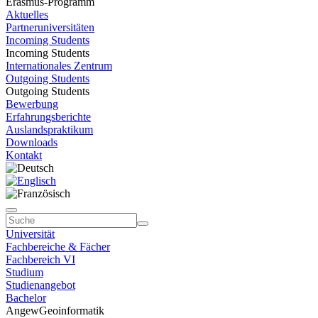
Erasmus-Programm
Aktuelles
Partneruniversitäten
Incoming Students
Incoming Students
Internationales Zentrum
Outgoing Students
Outgoing Students
Bewerbung
Erfahrungsberichte
Auslandspraktikum
Downloads
Kontakt
Universität
Fachbereiche & Fächer
Fachbereich VI
Studium
Studienangebot
Bachelor
AngewGeoinformatik