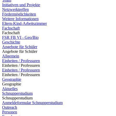
Team
Initiativen und Projekte
Netzwerktreffen
Fördermöglichkeiten
Weitere Informationen
Eltern-Kind-Arbeitszimmer
Fachschaft
Fachschaft
FSR FB VI - Geo/Bio
Geschichte
Angebote für Schüler
Angebote für Schüler
Allgemein
Einheiten / Professuren
Einheiten / Professuren
Einheiten / Professuren
Einheiten / Professuren
Geographie
Geographie
Aktuelles
Schnupperstudium
Schnupperstudium
Anmeldeformular Schnupperstudium
Outreach
Personen