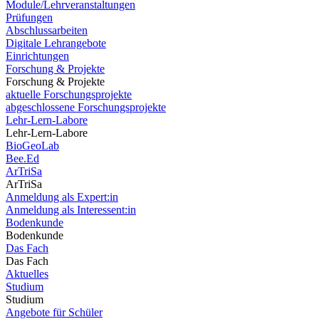
Module/Lehrveranstaltungen
Prüfungen
Abschlussarbeiten
Digitale Lehrangebote
Einrichtungen
Forschung & Projekte
Forschung & Projekte
aktuelle Forschungsprojekte
abgeschlossene Forschungsprojekte
Lehr-Lern-Labore
Lehr-Lern-Labore
BioGeoLab
Bee.Ed
ArTriSa
ArTriSa
Anmeldung als Expert:in
Anmeldung als Interessent:in
Bodenkunde
Bodenkunde
Das Fach
Das Fach
Aktuelles
Studium
Studium
Angebote für Schüler