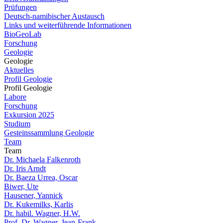
Prüfungen
Deutsch-namibischer Austausch
Links und weiterführende Informationen
BioGeoLab
Forschung
Geologie
Geologie
Aktuelles
Profil Geologie
Profil Geologie
Labore
Forschung
Exkursion 2025
Studium
Gesteinssammlung Geologie
Team
Team
Dr. Michaela Falkenroth
Dr. Iris Arndt
Dr. Baeza Urrea, Oscar
Biwer, Ute
Hausener, Yannick
Dr. Kukemilks, Karlis
Dr. habil. Wagner, H.W.
Prof. Dr. Wagner, Jean-Frank