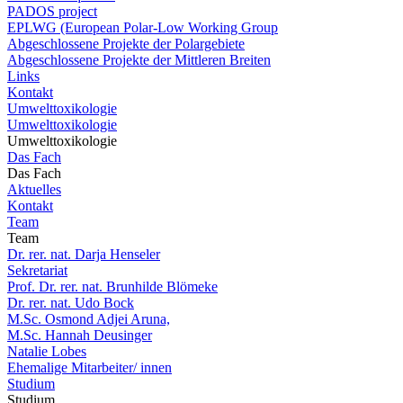
PADOS project
EPLWG (European Polar-Low Working Group
Abgeschlossene Projekte der Polargebiete
Abgeschlossene Projekte der Mittleren Breiten
Links
Kontakt
Umwelttoxikologie
Umwelttoxikologie
Umwelttoxikologie
Das Fach
Das Fach
Aktuelles
Kontakt
Team
Team
Dr. rer. nat. Darja Henseler
Sekretariat
Prof. Dr. rer. nat. Brunhilde Blömeke
Dr. rer. nat. Udo Bock
M.Sc. Osmond Adjei Aruna,
M.Sc. Hannah Deusinger
Natalie Lobes
Ehemalige Mitarbeiter/ innen
Studium
Studium