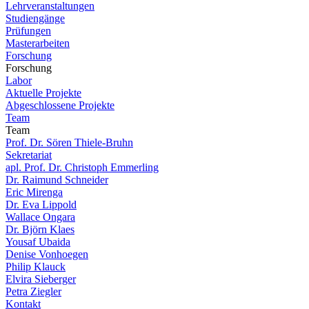
Lehrveranstaltungen
Studiengänge
Prüfungen
Masterarbeiten
Forschung
Forschung
Labor
Aktuelle Projekte
Abgeschlossene Projekte
Team
Team
Prof. Dr. Sören Thiele-Bruhn
Sekretariat
apl. Prof. Dr. Christoph Emmerling
Dr. Raimund Schneider
Eric Mirenga
Dr. Eva Lippold
Wallace Ongara
Dr. Björn Klaes
Yousaf Ubaida
Denise Vonhoegen
Philip Klauck
Elvira Sieberger
Petra Ziegler
Kontakt