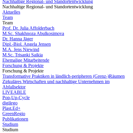
Nachhaltige Regional- und Standortentwicklung
Nachhaltige Regional- und Standortentwicklung
Aktuelles
Team
Team
Prof. Dr. Julia Affolderbach
M.Sc. Shakhnoza Abulkosimova
Dr. Hanna Jäger
Dipl.-Biol. Angela Jensen
M.A. Jens Niewind
M.Sc. Trisanki Saikia
Ehemalige Mitarbeitende
Forschung & Projekte
Forschung & Projekte
Transformative Praktiken in ländlich-peripheren (Grenz-)Räumen
Zirkuläres Wirtschaften und nachhaltige Unternehmen im
Abfallsektor
LIVEABLE
Pop-Up-Cycle
digilego
Plast.Ed+
GreenRegio
Publikationen
Studium
Studium