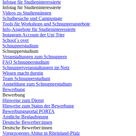
Infotag für Studieninteressierte
Infotag für Studieninteressierte
Videos zu Studiengängen
Schulbesuche und Campustage
Tools für Workshops und Schnupperangebote
Info-Angebote für Studieninteressierte
Instagram Account der Uni Trier
School´s over
Schnupperstudium
Schnupperstudium
Veranstaltungen zum Schnuppern
FAQ Schnupperstudium
Schnupperveranstaltungen im Netz
Wissen macht durstig
Team Schnupperstudium
Anmeldung zum Schnupperstudium
Bewerbung
Bewerbung
Hinweise zum Dienst
Hinweise zum Status der Bewerbung
Bewerbungsportal PORTA
Amtliche Beglaubigung
Deutsche Bewerber:innen
Deutsche Bewerber:innen
Vorgezogenes Abitur in Rheinland-Pfalz