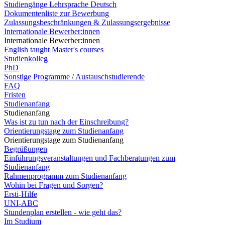
Studiengänge Lehrsprache Deutsch
Dokumentenliste zur Bewerbung
Zulassungsbeschränkungen & Zulassungsergebnisse
Internationale Bewerber:innen
Internationale Bewerber:innen
English taught Master's courses
Studienkolleg
PhD
Sonstige Programme / Austauschstudierende
FAQ
Fristen
Studienanfang
Studienanfang
Was ist zu tun nach der Einschreibung?
Orientierungstage zum Studienanfang
Orientierungstage zum Studienanfang
Begrüßungen
Einführungsveranstaltungen und Fachberatungen zum
Studienanfang
Rahmenprogramm zum Studienanfang
Wohin bei Fragen und Sorgen?
Ersti-Hilfe
UNI-ABC
Stundenplan erstellen - wie geht das?
Im Studium