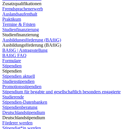
Zusatzqualifikationen
Fremdsprachenerwerb
Auslandsaufenthalt
Praktikum
Termine & Fristen
Studienfinanzierung
Studienfinanzierung
Ausbildungsförderung (BAföG)
Ausbildungsförderung (BAföG)
BAföG | Antragsstellung
BAföG FAQ
Formulare
Stipendien
Stipendien
Stipendien aktuell
Studienstipendien
Promotionsstipendien
Stipendium für begabte und gesellschaftlich besonders engagierte
Studierende
Stipendien-Datenbanken
Stipendienberatung
Deutschlandstipendium
Deutschlandstipendium
Förderer werden
Stipendiat*in werden