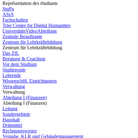
Représentation des étudiants
StuPa
AStA
Fachschaften
Trier Center for Digital Humanities
UniversitätsVideoAbteilung
Zentrale Beauftragte
Zentrum für Lehrkräftebildung
Zentrum für Lehrkräftebildung
Das ZfL
Beratung & Coaching
Vor dem Studium
Studierende
Lehrende
Wissenschftl. Einrichtungen
Verwaltung
Verwaltung
Abteilung I (Finanzen)
Abteilung I (Finanzen)
Leitung
Sondergebiete
Haushalt
Drittmittel
Rechnungswesen
Vergabe, KLR und Gebäudemanagement