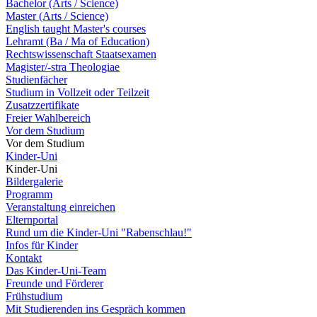
Bachelor (Arts / Science)
Master (Arts / Science)
English taught Master's courses
Lehramt (Ba / Ma of Education)
Rechtswissenschaft Staatsexamen
Magister/-stra Theologiae
Studienfächer
Studium in Vollzeit oder Teilzeit
Zusatzzertifikate
Freier Wahlbereich
Vor dem Studium
Vor dem Studium
Kinder-Uni
Kinder-Uni
Bildergalerie
Programm
Veranstaltung einreichen
Elternportal
Rund um die Kinder-Uni "Rabenschlau!"
Infos für Kinder
Kontakt
Das Kinder-Uni-Team
Freunde und Förderer
Frühstudium
Mit Studierenden ins Gespräch kommen