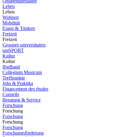
Onlinematerialien
Leben
Leben
Wohnen
Mobilität
Essen & Trinken
Freizeit
Freizeit
Groupes universitaires
uniSPORT
Kultur
Kultur
BigBand
Collegium Musicum
Treffpunkte
Jobs & Praktika
Financement des études
Conseils
Beratung & Service
Forschung
Forschung
Forschung
Forschung
Forschung
Forschungsförderung