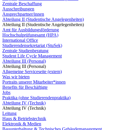
Zentrale Beschaffung
Ausschreibungen
Ansprechpartner/innen
Abteilung II (Studentische Angelegenheiten)
Abteilung II (Studentische Angelegenheiten)
Amt für Ausbildungsförderung
Hochschulprüfungsamt (HPA)
International Office
Studierendensekretariat (StuSek)
Zentrale Studienberatung
Student Life Cycle Management
Abteilung III (Personal)
Abteilung III (Personal)
Allgemeine Serviceseite (extern)
Was wir bieten
Portraits unserer Mitarbeiter*innen
Benefits für Beschäftigte
Jobs
Praktika (ohne Studierendenpraktika)
Abteilung IV (Technik)
Abteilung IV (Technik)
Leitung
Haus & Betriebstechnik
Elektronik & Medien
Bauunterhaltung & Technisches Gebäudemanagement