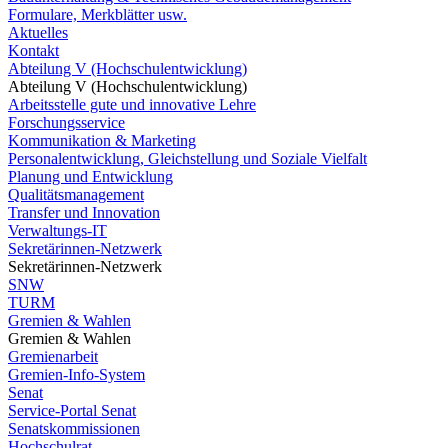
Formulare, Merkblätter usw.
Aktuelles
Kontakt
Abteilung V (Hochschulentwicklung)
Abteilung V (Hochschulentwicklung)
Arbeitsstelle gute und innovative Lehre
Forschungsservice
Kommunikation & Marketing
Personalentwicklung, Gleichstellung und Soziale Vielfalt
Planung und Entwicklung
Qualitätsmanagement
Transfer und Innovation
Verwaltungs-IT
Sekretärinnen-Netzwerk
Sekretärinnen-Netzwerk
SNW
TURM
Gremien & Wahlen
Gremien & Wahlen
Gremienarbeit
Gremien-Info-System
Senat
Service-Portal Senat
Senatskommissionen
Hochschulrat