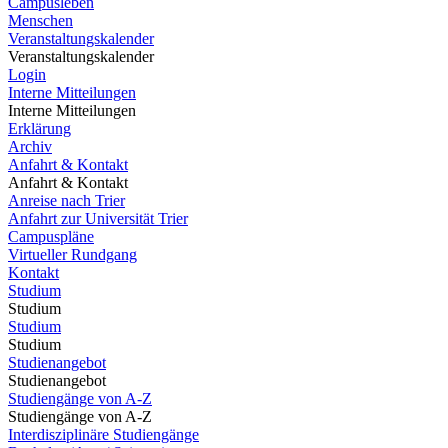
Campusleben
Menschen
Veranstaltungskalender
Veranstaltungskalender
Login
Interne Mitteilungen
Interne Mitteilungen
Erklärung
Archiv
Anfahrt & Kontakt
Anfahrt & Kontakt
Anreise nach Trier
Anfahrt zur Universität Trier
Campuspläne
Virtueller Rundgang
Kontakt
Studium
Studium
Studium
Studium
Studienangebot
Studienangebot
Studiengänge von A-Z
Studiengänge von A-Z
Interdisziplinäre Studiengänge