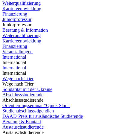
Weiterqualifizierung
Karriereentwicklung
Finanzierung
Juniorprofessur
Juniorprofessur
Beratung & Information
Weiterqualifizierung
Karriereentwicklung
Finanzierung
Veranstaltungen
International
International
International
International
Wege nach Trier
Wege nach Trier
Solidarität mit der Ukraine
Abschlussstudierende
Abschlussstudierende
Orientierungsseminar "Quick Start"
Studienabschlussstipendien
DAAD-Preis für ausländische Studierende
Beratung & Kontakt
Austauschstudierende
Austauschstudierende