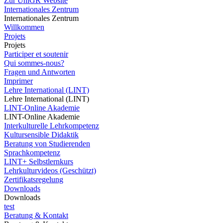
Zur UniGR Website
Internationales Zentrum
Internationales Zentrum
Willkommen
Projets
Projets
Participer et soutenir
Qui sommes-nous?
Fragen und Antworten
Imprimer
Lehre International (LINT)
Lehre International (LINT)
LINT-Online Akademie
LINT-Online Akademie
Interkulturelle Lehrkompetenz
Kultursensible Didaktik
Beratung von Studierenden
Sprachkompetenz
LINT+ Selbstlernkurs
Lehrkulturvideos (Geschützt)
Zertifikatsregelung
Downloads
Downloads
test
Beratung & Kontakt