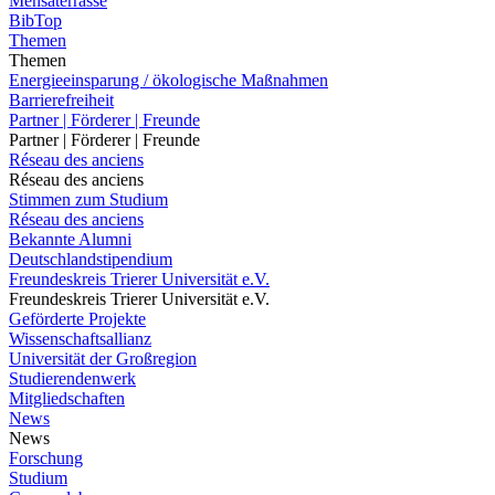
Mensaterrasse
BibTop
Themen
Themen
Energieeinsparung / ökologische Maßnahmen
Barrierefreiheit
Partner | Förderer | Freunde
Partner | Förderer | Freunde
Réseau des anciens
Réseau des anciens
Stimmen zum Studium
Réseau des anciens
Bekannte Alumni
Deutschlandstipendium
Freundeskreis Trierer Universität e.V.
Freundeskreis Trierer Universität e.V.
Geförderte Projekte
Wissenschaftsallianz
Universität der Großregion
Studierendenwerk
Mitgliedschaften
News
News
Forschung
Studium