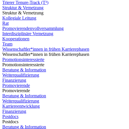
Trierer Tenure-Track (T³)
Struktur & Vernetzung
Struktur & Vernetzung
Kollegiale Leitung
Rat
Promovierendenvollversammlung
Interdisziplinäre Vernetzung
Kooperationen
Team
Wissenschaftler*innen in frühen Karrierephasen
Wissenschaftler*innen in frühen Karrierephasen
Promotionsinteressierte
Promotionsinteressierte
Beratung & Information
Weiterqualifizierung
Finanzierung
Promovierende
Promovierende
Beratung & Information
Weiterqualifizierung
Karriereentwicklung
Finanzierung
Postdocs
Postdocs
Beratung & Information