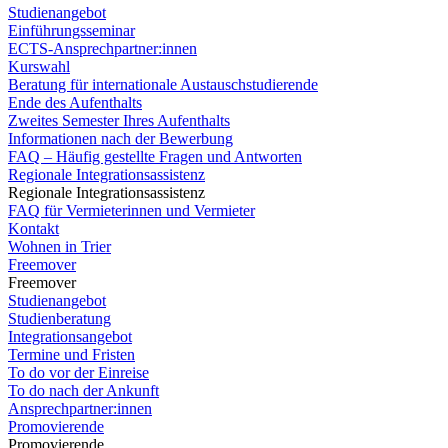
Studienangebot
Einführungsseminar
ECTS-Ansprechpartner:innen
Kurswahl
Beratung für internationale Austauschstudierende
Ende des Aufenthalts
Zweites Semester Ihres Aufenthalts
Informationen nach der Bewerbung
FAQ – Häufig gestellte Fragen und Antworten
Regionale Integrationsassistenz
Regionale Integrationsassistenz
FAQ für Vermieterinnen und Vermieter
Kontakt
Wohnen in Trier
Freemover
Freemover
Studienangebot
Studienberatung
Integrationsangebot
Termine und Fristen
To do vor der Einreise
To do nach der Ankunft
Ansprechpartner:innen
Promovierende
Promovierende