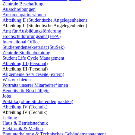
Zentrale Beschaffung
Ausschreibungen
Ansprechpartner/innen
Abteilung II (Studentische Angelegenheiten)
Abteilung II (Studentische Angelegenheiten)
Amt für Ausbildungsförderung
Hochschulprüfungsamt (HPA)
International Office
Studierendensekretariat (StuSek)
Zentrale Studienberatung
Student Life Cycle Management
Abteilung III (Personal)
Abteilung III (Personal)
Allgemeine Serviceseite (extern)
Was wir bieten
Portraits unserer Mitarbeiter*innen
Benefits für Beschäftigte
Jobs
Praktika (ohne Studierendenpraktika)
Abteilung IV (Technik)
Abteilung IV (Technik)
Leitung
Haus & Betriebstechnik
Elektronik & Medien
Bauunterhaltung & Technisches Gebäudemanagement