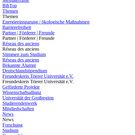
Mensaterrasse
BibTop
Themen
Themen
Energieeinsparung / ökologische Maßnahmen
Barrierefreiheit
Partner | Förderer | Freunde
Partner | Förderer | Freunde
Réseau des anciens
Réseau des anciens
Stimmen zum Studium
Réseau des anciens
Bekannte Alumni
Deutschlandstipendium
Freundeskreis Trierer Universität e.V.
Freundeskreis Trierer Universität e.V.
Geförderte Projekte
Wissenschaftsallianz
Universität der Großregion
Studierendenwerk
Mitgliedschaften
News
News
Forschung
Studium