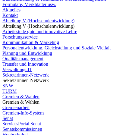
Formulare, Merkblätter usw.
Aktuelles
Kontakt
Abteilung V (Hochschulentwicklung)
Abteilung V (Hochschulentwicklung)
Arbeitsstelle gute und innovative Lehre
Forschungsservice
Kommunikation & Marketing
Personalentwicklung, Gleichstellung und Soziale Vielfalt
Planung und Entwicklung
Qualitätsmanagement
Transfer und Innovation
Verwaltungs-IT
Sekretärinnen-Netzwerk
Sekretärinnen-Netzwerk
SNW
TURM
Gremien & Wahlen
Gremien & Wahlen
Gremienarbeit
Gremien-Info-System
Senat
Service-Portal Senat
Senatskommissionen
Hochschulrat