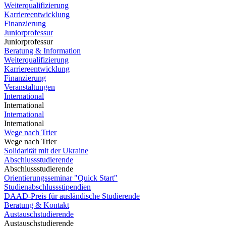
Weiterqualifizierung
Karriereentwicklung
Finanzierung
Juniorprofessur
Juniorprofessur
Beratung & Information
Weiterqualifizierung
Karriereentwicklung
Finanzierung
Veranstaltungen
International
International
International
International
Wege nach Trier
Wege nach Trier
Solidarität mit der Ukraine
Abschlussstudierende
Abschlussstudierende
Orientierungsseminar "Quick Start"
Studienabschlussstipendien
DAAD-Preis für ausländische Studierende
Beratung & Kontakt
Austauschstudierende
Austauschstudierende