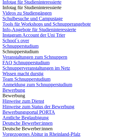
Infotag für Studieninteressierte
Infotag für Studieninteressierte
Videos zu Studiengängen
Schulbesuche und Campustage
Tools für Workshops und Schnupperangebote
Info-Angebote für Studieninteressierte
Instagram Account der Uni Trier
School´s over
Schnupperstudium
Schnupperstudium
Veranstaltungen zum Schnuppern
FAQ Schnupperstudium
Schnupperveranstaltungen im Netz
Wissen macht durstig
Team Schnupperstudium
Anmeldung zum Schnupperstudium
Bewerbung
Bewerbung
Hinweise zum Dienst
Hinweise zum Status der Bewerbung
Bewerbungsportal PORTA
Amtliche Beglaubigung
Deutsche Bewerber:innen
Deutsche Bewerber:innen
Vorgezogenes Abitur in Rheinland-Pfalz