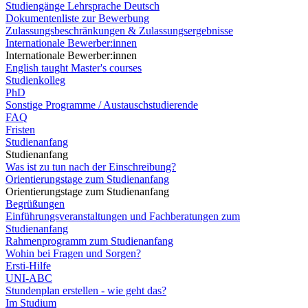
Studiengänge Lehrsprache Deutsch
Dokumentenliste zur Bewerbung
Zulassungsbeschränkungen & Zulassungsergebnisse
Internationale Bewerber:innen
Internationale Bewerber:innen
English taught Master's courses
Studienkolleg
PhD
Sonstige Programme / Austauschstudierende
FAQ
Fristen
Studienanfang
Studienanfang
Was ist zu tun nach der Einschreibung?
Orientierungstage zum Studienanfang
Orientierungstage zum Studienanfang
Begrüßungen
Einführungsveranstaltungen und Fachberatungen zum
Studienanfang
Rahmenprogramm zum Studienanfang
Wohin bei Fragen und Sorgen?
Ersti-Hilfe
UNI-ABC
Stundenplan erstellen - wie geht das?
Im Studium