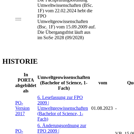
Umweltwissenschaften (BSc.
1F) vom 22.02.2024 hebt die
FPO
:::::
Umweltgeowissenschaften
(Bsc. 1F) vom 15.09.2009 auf.
Die Übergangsfrist läuft aus
im SoSe 2028 (09/2028)
HISTORIE
In
Umweltgeowissenschaften
PORTA
(Bachelor of Science, 1-
vom
Que
abgebildet
Fach)
als
6. Lesefassung zur FPO
PO-
2009 |
Version
Umweltgeowissenschaften
01.08.2023
-
2017
(Bachelor of Science, 1-
Fach)
6. Änderungsordnung zur
PO-
FPO 2009 |
VB, 15.0