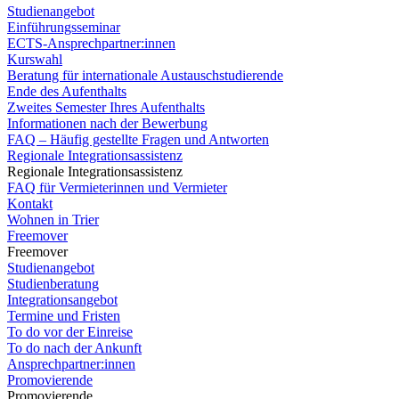
Studienangebot
Einführungsseminar
ECTS-Ansprechpartner:innen
Kurswahl
Beratung für internationale Austauschstudierende
Ende des Aufenthalts
Zweites Semester Ihres Aufenthalts
Informationen nach der Bewerbung
FAQ – Häufig gestellte Fragen und Antworten
Regionale Integrationsassistenz
Regionale Integrationsassistenz
FAQ für Vermieterinnen und Vermieter
Kontakt
Wohnen in Trier
Freemover
Freemover
Studienangebot
Studienberatung
Integrationsangebot
Termine und Fristen
To do vor der Einreise
To do nach der Ankunft
Ansprechpartner:innen
Promovierende
Promovierende