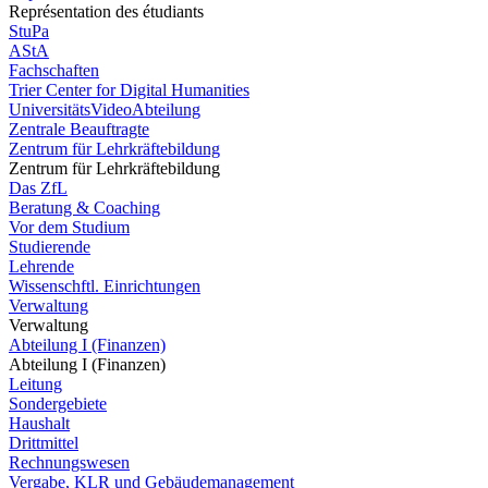
Représentation des étudiants
StuPa
AStA
Fachschaften
Trier Center for Digital Humanities
UniversitätsVideoAbteilung
Zentrale Beauftragte
Zentrum für Lehrkräftebildung
Zentrum für Lehrkräftebildung
Das ZfL
Beratung & Coaching
Vor dem Studium
Studierende
Lehrende
Wissenschftl. Einrichtungen
Verwaltung
Verwaltung
Abteilung I (Finanzen)
Abteilung I (Finanzen)
Leitung
Sondergebiete
Haushalt
Drittmittel
Rechnungswesen
Vergabe, KLR und Gebäudemanagement