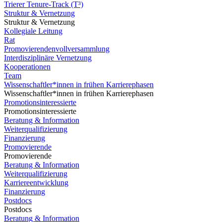
Trierer Tenure-Track (T³)
Struktur & Vernetzung
Struktur & Vernetzung
Kollegiale Leitung
Rat
Promovierendenvollversammlung
Interdisziplinäre Vernetzung
Kooperationen
Team
Wissenschaftler*innen in frühen Karrierephasen
Wissenschaftler*innen in frühen Karrierephasen
Promotionsinteressierte
Promotionsinteressierte
Beratung & Information
Weiterqualifizierung
Finanzierung
Promovierende
Promovierende
Beratung & Information
Weiterqualifizierung
Karriereentwicklung
Finanzierung
Postdocs
Postdocs
Beratung & Information