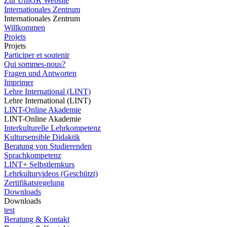
Zur UniGR Website
Internationales Zentrum
Internationales Zentrum
Willkommen
Projets
Projets
Participer et soutenir
Qui sommes-nous?
Fragen und Antworten
Imprimer
Lehre International (LINT)
Lehre International (LINT)
LINT-Online Akademie
LINT-Online Akademie
Interkulturelle Lehrkompetenz
Kultursensible Didaktik
Beratung von Studierenden
Sprachkompetenz
LINT+ Selbstlernkurs
Lehrkulturvideos (Geschützt)
Zertifikatsregelung
Downloads
Downloads
test
Beratung & Kontakt