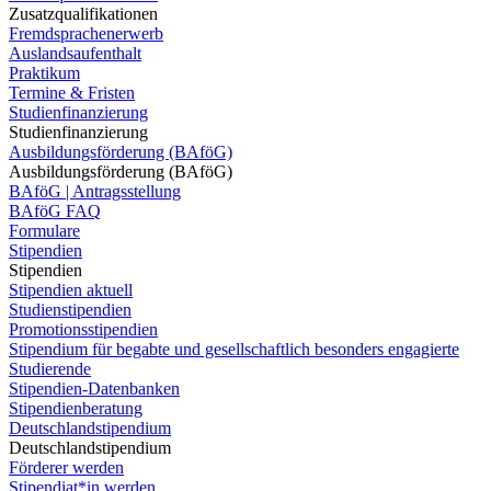
Zusatzqualifikationen
Fremdsprachenerwerb
Auslandsaufenthalt
Praktikum
Termine & Fristen
Studienfinanzierung
Studienfinanzierung
Ausbildungsförderung (BAföG)
Ausbildungsförderung (BAföG)
BAföG | Antragsstellung
BAföG FAQ
Formulare
Stipendien
Stipendien
Stipendien aktuell
Studienstipendien
Promotionsstipendien
Stipendium für begabte und gesellschaftlich besonders engagierte
Studierende
Stipendien-Datenbanken
Stipendienberatung
Deutschlandstipendium
Deutschlandstipendium
Förderer werden
Stipendiat*in werden