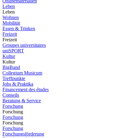
Onlinematerialien
Leben
Leben
Wohnen
Mobilität
Essen & Trinken
Freizeit
Freizeit
Groupes universitaires
uniSPORT
Kultur
Kultur
BigBand
Collegium Musicum
Treffpunkte
Jobs & Praktika
Financement des études
Conseils
Beratung & Service
Forschung
Forschung
Forschung
Forschung
Forschung
Forschungsförderung