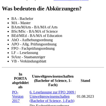
Was bedeuten die Abkürzungen?
BA - Bachelor
MA - Master
BArts/MArts - BA/MA of Arts
BSc/MSc - BA/MA of Science
BEd/MEd - BA/MA of Education
AhO - Aufhebungsordnung
APO - Allg. Prüfungsordnung
FPO - Fachprüfungsordnung
LF – Lesefassung
StAnz - Staatsanzeiger
VB - Verkündungsblatt
In
Umweltgeowissenschaften
PORTA
(Bachelor of Science, 1-
Stand
abgebildet
Fach)
als
PO-
6. Lesefassung zur FPO 2009 |
Version
Umweltgeowissenschaften
01.08.2023
2017
(Bachelor of Science, 1-Fach)
Die Fachprüfungsordnung