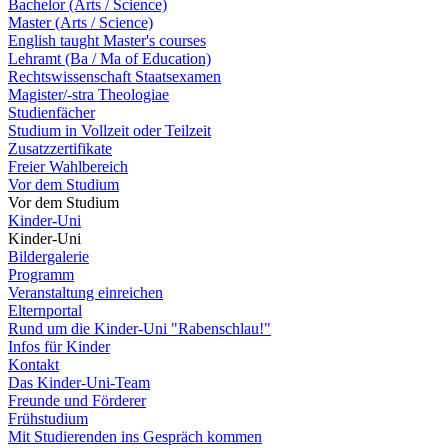
Bachelor (Arts / Science)
Master (Arts / Science)
English taught Master's courses
Lehramt (Ba / Ma of Education)
Rechtswissenschaft Staatsexamen
Magister/-stra Theologiae
Studienfächer
Studium in Vollzeit oder Teilzeit
Zusatzzertifikate
Freier Wahlbereich
Vor dem Studium
Vor dem Studium
Kinder-Uni
Kinder-Uni
Bildergalerie
Programm
Veranstaltung einreichen
Elternportal
Rund um die Kinder-Uni "Rabenschlau!"
Infos für Kinder
Kontakt
Das Kinder-Uni-Team
Freunde und Förderer
Frühstudium
Mit Studierenden ins Gespräch kommen