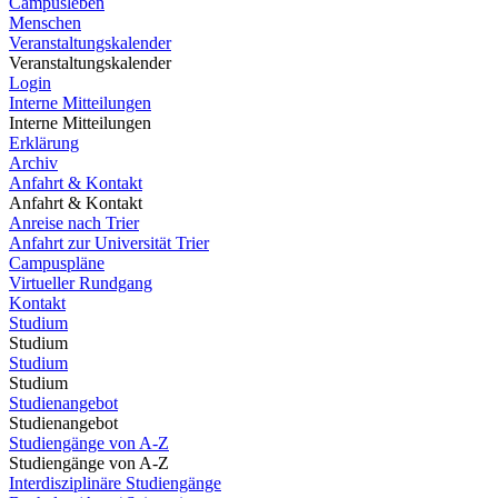
Campusleben
Menschen
Veranstaltungskalender
Veranstaltungskalender
Login
Interne Mitteilungen
Interne Mitteilungen
Erklärung
Archiv
Anfahrt & Kontakt
Anfahrt & Kontakt
Anreise nach Trier
Anfahrt zur Universität Trier
Campuspläne
Virtueller Rundgang
Kontakt
Studium
Studium
Studium
Studium
Studienangebot
Studienangebot
Studiengänge von A-Z
Studiengänge von A-Z
Interdisziplinäre Studiengänge