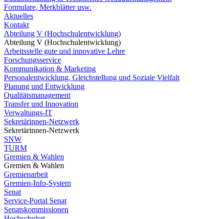
Formulare, Merkblätter usw.
Aktuelles
Kontakt
Abteilung V (Hochschulentwicklung)
Abteilung V (Hochschulentwicklung)
Arbeitsstelle gute und innovative Lehre
Forschungsservice
Kommunikation & Marketing
Personalentwicklung, Gleichstellung und Soziale Vielfalt
Planung und Entwicklung
Qualitätsmanagement
Transfer und Innovation
Verwaltungs-IT
Sekretärinnen-Netzwerk
Sekretärinnen-Netzwerk
SNW
TURM
Gremien & Wahlen
Gremien & Wahlen
Gremienarbeit
Gremien-Info-System
Senat
Service-Portal Senat
Senatskommissionen
Hochschulrat