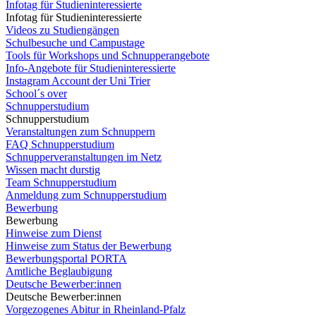
Infotag für Studieninteressierte
Infotag für Studieninteressierte
Videos zu Studiengängen
Schulbesuche und Campustage
Tools für Workshops und Schnupperangebote
Info-Angebote für Studieninteressierte
Instagram Account der Uni Trier
School´s over
Schnupperstudium
Schnupperstudium
Veranstaltungen zum Schnuppern
FAQ Schnupperstudium
Schnupperveranstaltungen im Netz
Wissen macht durstig
Team Schnupperstudium
Anmeldung zum Schnupperstudium
Bewerbung
Bewerbung
Hinweise zum Dienst
Hinweise zum Status der Bewerbung
Bewerbungsportal PORTA
Amtliche Beglaubigung
Deutsche Bewerber:innen
Deutsche Bewerber:innen
Vorgezogenes Abitur in Rheinland-Pfalz