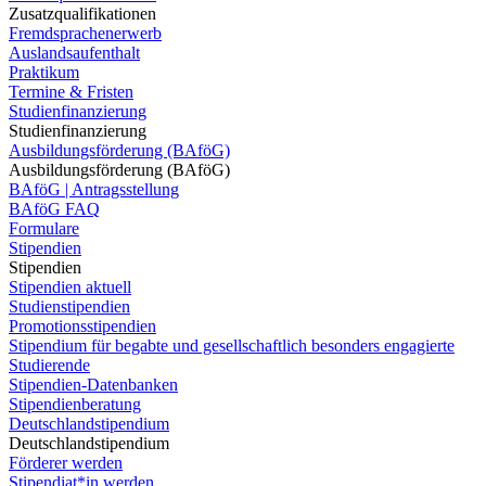
Zusatzqualifikationen
Fremdsprachenerwerb
Auslandsaufenthalt
Praktikum
Termine & Fristen
Studienfinanzierung
Studienfinanzierung
Ausbildungsförderung (BAföG)
Ausbildungsförderung (BAföG)
BAföG | Antragsstellung
BAföG FAQ
Formulare
Stipendien
Stipendien
Stipendien aktuell
Studienstipendien
Promotionsstipendien
Stipendium für begabte und gesellschaftlich besonders engagierte
Studierende
Stipendien-Datenbanken
Stipendienberatung
Deutschlandstipendium
Deutschlandstipendium
Förderer werden
Stipendiat*in werden