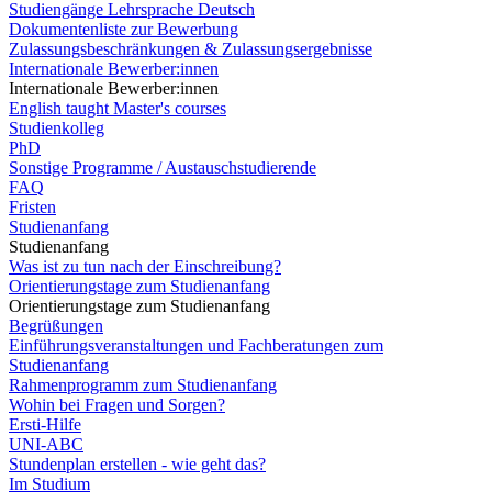
Studiengänge Lehrsprache Deutsch
Dokumentenliste zur Bewerbung
Zulassungsbeschränkungen & Zulassungsergebnisse
Internationale Bewerber:innen
Internationale Bewerber:innen
English taught Master's courses
Studienkolleg
PhD
Sonstige Programme / Austauschstudierende
FAQ
Fristen
Studienanfang
Studienanfang
Was ist zu tun nach der Einschreibung?
Orientierungstage zum Studienanfang
Orientierungstage zum Studienanfang
Begrüßungen
Einführungsveranstaltungen und Fachberatungen zum
Studienanfang
Rahmenprogramm zum Studienanfang
Wohin bei Fragen und Sorgen?
Ersti-Hilfe
UNI-ABC
Stundenplan erstellen - wie geht das?
Im Studium