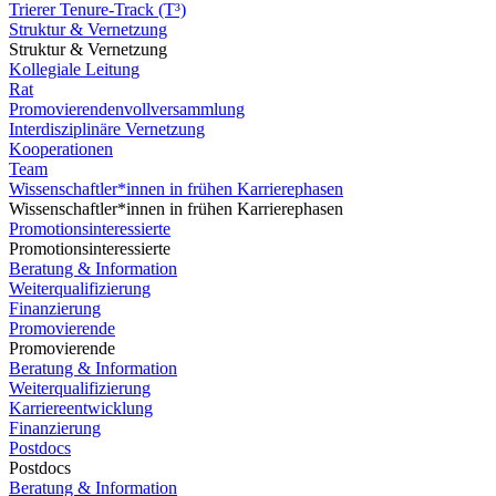
Trierer Tenure-Track (T³)
Struktur & Vernetzung
Struktur & Vernetzung
Kollegiale Leitung
Rat
Promovierendenvollversammlung
Interdisziplinäre Vernetzung
Kooperationen
Team
Wissenschaftler*innen in frühen Karrierephasen
Wissenschaftler*innen in frühen Karrierephasen
Promotionsinteressierte
Promotionsinteressierte
Beratung & Information
Weiterqualifizierung
Finanzierung
Promovierende
Promovierende
Beratung & Information
Weiterqualifizierung
Karriereentwicklung
Finanzierung
Postdocs
Postdocs
Beratung & Information