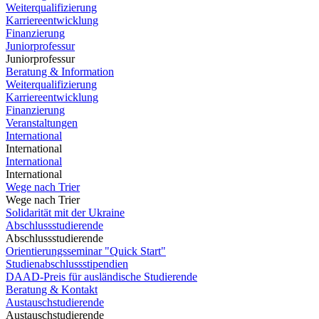
Weiterqualifizierung
Karriereentwicklung
Finanzierung
Juniorprofessur
Juniorprofessur
Beratung & Information
Weiterqualifizierung
Karriereentwicklung
Finanzierung
Veranstaltungen
International
International
International
International
Wege nach Trier
Wege nach Trier
Solidarität mit der Ukraine
Abschlussstudierende
Abschlussstudierende
Orientierungsseminar "Quick Start"
Studienabschlussstipendien
DAAD-Preis für ausländische Studierende
Beratung & Kontakt
Austauschstudierende
Austauschstudierende