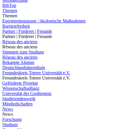
Mensaterrasse
BibTop
Themen
Themen
Energieeinsparung / ökologische Maßnahmen
Barrierefreiheit
Partner | Förderer | Freunde
Partner | Förderer | Freunde
Réseau des anciens
Réseau des anciens
Stimmen zum Studium
Réseau des anciens
Bekannte Alumni
Deutschlandstipendium
Freundeskreis Trierer Universität e.V.
Freundeskreis Trierer Universität e.V.
Geförderte Projekte
Wissenschaftsallianz
Universität der Großregion
Studierendenwerk
Mitgliedschaften
News
News
Forschung
Studium