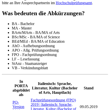
bitte an Ihre Ansprechpartnerin im
Hochschulprüfungsamt
.
Was bedeuten die Abkürzungen?
BA - Bachelor
MA - Master
BArts/MArts - BA/MA of Arts
BSc/MSc - BA/MA of Science
BEd/MEd - BA/MA of Education
AhO - Aufhebungsordnung
APO - Allg. Prüfungsordnung
FPO - Fachprüfungsordnung
LF – Lesefassung
StAnz - Staatsanzeiger
VB - Verkündungsblatt
In
Italienisch: Sprache,
PORTA
Literatur, Kultur (Bachelor
Stand
abgebildet
of Arts, Hauptfach)
als
Fachprüfungsordnung (FPO)
PO-
2019 | Italienisch: Sprache,
Version
09.05.2019
Literatur, Kultur (Bachelor of