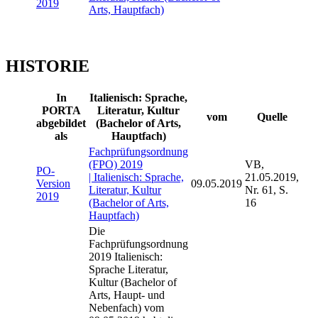
2019
Arts, Hauptfach)
HISTORIE
In
Italienisch: Sprache,
PORTA
Literatur, Kultur
vom
Quelle
abgebildet
(Bachelor of Arts,
als
Hauptfach)
Fachprüfungsordnung
(FPO) 2019
VB,
PO-
| Italienisch: Sprache,
21.05.2019,
Version
09.05.2019
Literatur, Kultur
Nr. 61, S.
2019
(Bachelor of Arts,
16
Hauptfach)
Die
Fachprüfungsordnung
2019 Italienisch:
Sprache Literatur,
Kultur (Bachelor of
Arts, Haupt- und
Nebenfach) vom