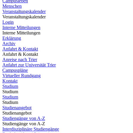
Campusleben
Menschen
Veranstaltungskalender
Veranstaltungskalender
Login
Interne Mitteilungen
Interne Mitteilungen
Erklärung
Archiv
Anfahrt & Kontakt
Anfahrt & Kontakt
Anreise nach Trier
Anfahrt zur Universität Trier
Campuspläne
Virtueller Rundgang
Kontakt
Studium
Studium
Studium
Studium
Studienangebot
Studienangebot
Studiengänge von A-Z
Studiengänge von A-Z
Interdisziplinäre Studiengänge