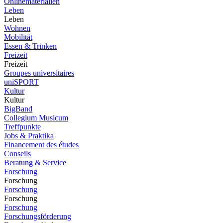
Onlinematerialien
Leben
Leben
Wohnen
Mobilität
Essen & Trinken
Freizeit
Freizeit
Groupes universitaires
uniSPORT
Kultur
Kultur
BigBand
Collegium Musicum
Treffpunkte
Jobs & Praktika
Financement des études
Conseils
Beratung & Service
Forschung
Forschung
Forschung
Forschung
Forschung
Forschungsförderung