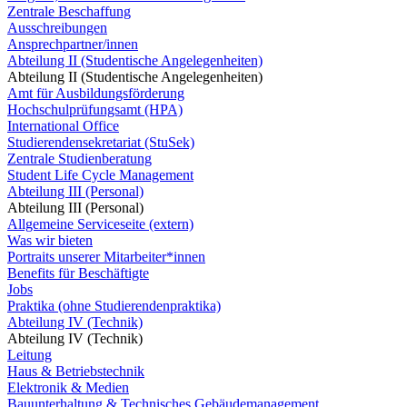
Zentrale Beschaffung
Ausschreibungen
Ansprechpartner/innen
Abteilung II (Studentische Angelegenheiten)
Abteilung II (Studentische Angelegenheiten)
Amt für Ausbildungsförderung
Hochschulprüfungsamt (HPA)
International Office
Studierendensekretariat (StuSek)
Zentrale Studienberatung
Student Life Cycle Management
Abteilung III (Personal)
Abteilung III (Personal)
Allgemeine Serviceseite (extern)
Was wir bieten
Portraits unserer Mitarbeiter*innen
Benefits für Beschäftigte
Jobs
Praktika (ohne Studierendenpraktika)
Abteilung IV (Technik)
Abteilung IV (Technik)
Leitung
Haus & Betriebstechnik
Elektronik & Medien
Bauunterhaltung & Technisches Gebäudemanagement