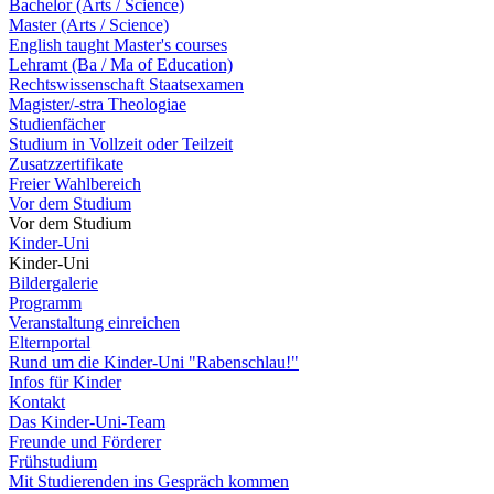
Bachelor (Arts / Science)
Master (Arts / Science)
English taught Master's courses
Lehramt (Ba / Ma of Education)
Rechtswissenschaft Staatsexamen
Magister/-stra Theologiae
Studienfächer
Studium in Vollzeit oder Teilzeit
Zusatzzertifikate
Freier Wahlbereich
Vor dem Studium
Vor dem Studium
Kinder-Uni
Kinder-Uni
Bildergalerie
Programm
Veranstaltung einreichen
Elternportal
Rund um die Kinder-Uni "Rabenschlau!"
Infos für Kinder
Kontakt
Das Kinder-Uni-Team
Freunde und Förderer
Frühstudium
Mit Studierenden ins Gespräch kommen