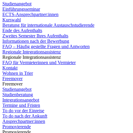
Studienangebot
Einführungsseminar
ECTS-Ansprechpartner:innen
Kurswahl
Beratung für internationale Austauschstudierende
Ende des Aufenthalts
Zweites Semester Ihres Aufenthalts
Informationen nach der Bewerbung
FAQ – Häufig gestellte Fragen und Antworten
Regionale Integrationsassistenz
Regionale Integrationsassistenz
FAQ für Vermieterinnen und Vermieter
Kontakt
Wohnen in Trier
Freemover
Freemover
Studienangebot
Studienberatung
Integrationsangebot
Termine und Fristen
To do vor der Einreise
To do nach der Ankunft
Ansprechpartner:innen
Promovierende
Promovierende