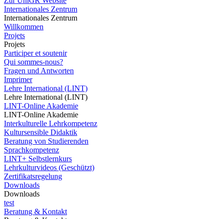
Zur UniGR Website
Internationales Zentrum
Internationales Zentrum
Willkommen
Projets
Projets
Participer et soutenir
Qui sommes-nous?
Fragen und Antworten
Imprimer
Lehre International (LINT)
Lehre International (LINT)
LINT-Online Akademie
LINT-Online Akademie
Interkulturelle Lehrkompetenz
Kultursensible Didaktik
Beratung von Studierenden
Sprachkompetenz
LINT+ Selbstlernkurs
Lehrkulturvideos (Geschützt)
Zertifikatsregelung
Downloads
Downloads
test
Beratung & Kontakt