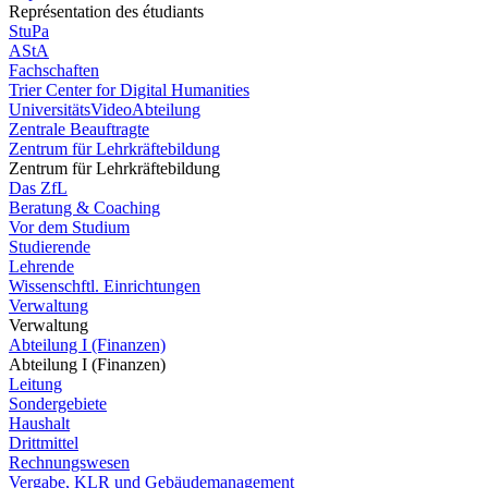
Représentation des étudiants
StuPa
AStA
Fachschaften
Trier Center for Digital Humanities
UniversitätsVideoAbteilung
Zentrale Beauftragte
Zentrum für Lehrkräftebildung
Zentrum für Lehrkräftebildung
Das ZfL
Beratung & Coaching
Vor dem Studium
Studierende
Lehrende
Wissenschftl. Einrichtungen
Verwaltung
Verwaltung
Abteilung I (Finanzen)
Abteilung I (Finanzen)
Leitung
Sondergebiete
Haushalt
Drittmittel
Rechnungswesen
Vergabe, KLR und Gebäudemanagement