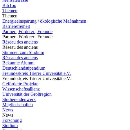
Mensaterrasse
BibTop
Themen
Themen
Energieeinsparung / ökologische Maßnahmen
Barrierefreiheit
Partner | Förderer | Freunde
Partner | Förderer | Freunde
Réseau des anciens
Réseau des anciens
Stimmen zum Studium
Réseau des anciens
Bekannte Alumni
Deutschlandstipendium
Freundeskreis Trierer Universität e.V.
Freundeskreis Trierer Universität e.V.
Geförderte Projekte
Wissenschaftsallianz
Universität der Großregion
Studierendenwerk
Mitgliedschaften
News
News
Forschung
Studium