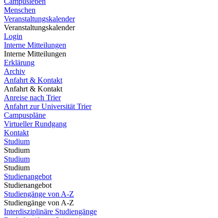
Campusleben
Menschen
Veranstaltungskalender
Veranstaltungskalender
Login
Interne Mitteilungen
Interne Mitteilungen
Erklärung
Archiv
Anfahrt & Kontakt
Anfahrt & Kontakt
Anreise nach Trier
Anfahrt zur Universität Trier
Campuspläne
Virtueller Rundgang
Kontakt
Studium
Studium
Studium
Studium
Studienangebot
Studienangebot
Studiengänge von A-Z
Studiengänge von A-Z
Interdisziplinäre Studiengänge