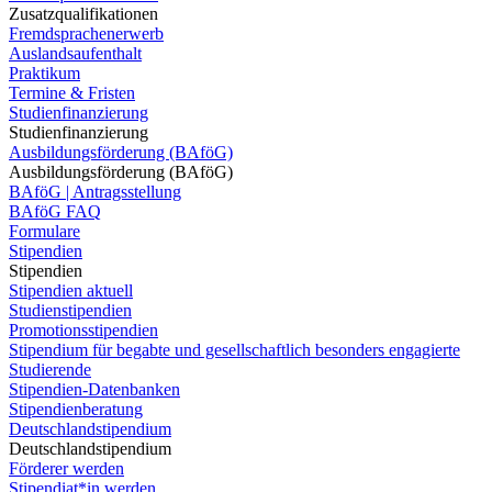
Zusatzqualifikationen
Fremdsprachenerwerb
Auslandsaufenthalt
Praktikum
Termine & Fristen
Studienfinanzierung
Studienfinanzierung
Ausbildungsförderung (BAföG)
Ausbildungsförderung (BAföG)
BAföG | Antragsstellung
BAföG FAQ
Formulare
Stipendien
Stipendien
Stipendien aktuell
Studienstipendien
Promotionsstipendien
Stipendium für begabte und gesellschaftlich besonders engagierte
Studierende
Stipendien-Datenbanken
Stipendienberatung
Deutschlandstipendium
Deutschlandstipendium
Förderer werden
Stipendiat*in werden