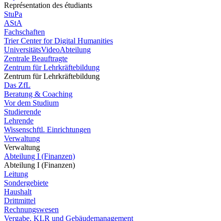
Représentation des étudiants
StuPa
AStA
Fachschaften
Trier Center for Digital Humanities
UniversitätsVideoAbteilung
Zentrale Beauftragte
Zentrum für Lehrkräftebildung
Zentrum für Lehrkräftebildung
Das ZfL
Beratung & Coaching
Vor dem Studium
Studierende
Lehrende
Wissenschftl. Einrichtungen
Verwaltung
Verwaltung
Abteilung I (Finanzen)
Abteilung I (Finanzen)
Leitung
Sondergebiete
Haushalt
Drittmittel
Rechnungswesen
Vergabe, KLR und Gebäudemanagement