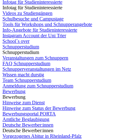
Infotag für Studieninteressierte
Infotag für Studieninteressierte
Videos zu Studiengängen
Schulbesuche und Campustage
Tools für Workshops und Schnupperangebote
Info-Angebote für Studieninteressierte
Instagram Account der Uni Trier
School´s over
Schnupperstudium
Schnupperstudium
Veranstaltungen zum Schnuppern
FAQ Schnupperstudium
Schnupperveranstaltungen im Netz
Wissen macht durstig
Team Schnupperstudium
Anmeldung zum Schnupperstudium
Bewerbung
Bewerbung
Hinweise zum Dienst
Hinweise zum Status der Bewerbung
Bewerbungsportal PORTA
Amtliche Beglaubigung
Deutsche Bewerber:innen
Deutsche Bewerber:innen
Vorgezogenes Abitur in Rheinland-Pfalz