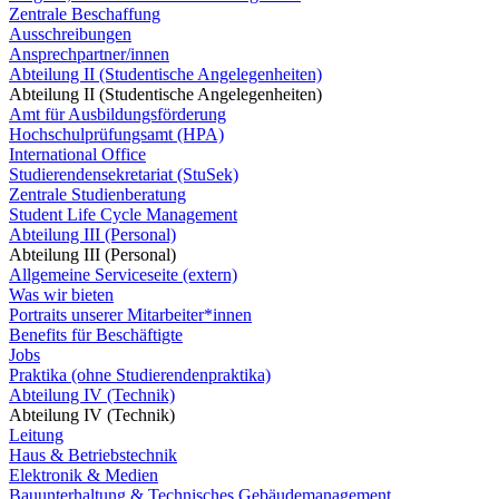
Zentrale Beschaffung
Ausschreibungen
Ansprechpartner/innen
Abteilung II (Studentische Angelegenheiten)
Abteilung II (Studentische Angelegenheiten)
Amt für Ausbildungsförderung
Hochschulprüfungsamt (HPA)
International Office
Studierendensekretariat (StuSek)
Zentrale Studienberatung
Student Life Cycle Management
Abteilung III (Personal)
Abteilung III (Personal)
Allgemeine Serviceseite (extern)
Was wir bieten
Portraits unserer Mitarbeiter*innen
Benefits für Beschäftigte
Jobs
Praktika (ohne Studierendenpraktika)
Abteilung IV (Technik)
Abteilung IV (Technik)
Leitung
Haus & Betriebstechnik
Elektronik & Medien
Bauunterhaltung & Technisches Gebäudemanagement