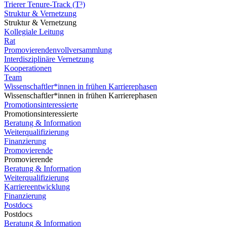
Trierer Tenure-Track (T³)
Struktur & Vernetzung
Struktur & Vernetzung
Kollegiale Leitung
Rat
Promovierendenvollversammlung
Interdisziplinäre Vernetzung
Kooperationen
Team
Wissenschaftler*innen in frühen Karrierephasen
Wissenschaftler*innen in frühen Karrierephasen
Promotionsinteressierte
Promotionsinteressierte
Beratung & Information
Weiterqualifizierung
Finanzierung
Promovierende
Promovierende
Beratung & Information
Weiterqualifizierung
Karriereentwicklung
Finanzierung
Postdocs
Postdocs
Beratung & Information