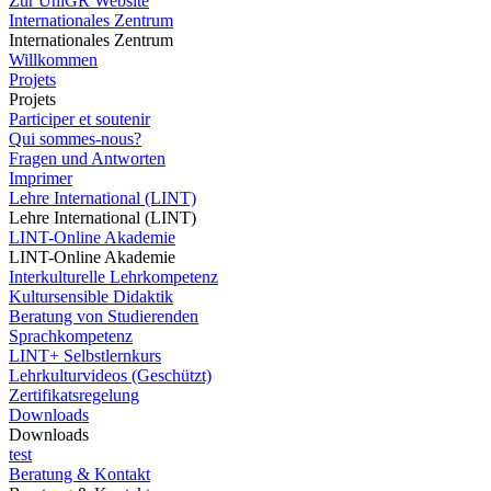
Zur UniGR Website
Internationales Zentrum
Internationales Zentrum
Willkommen
Projets
Projets
Participer et soutenir
Qui sommes-nous?
Fragen und Antworten
Imprimer
Lehre International (LINT)
Lehre International (LINT)
LINT-Online Akademie
LINT-Online Akademie
Interkulturelle Lehrkompetenz
Kultursensible Didaktik
Beratung von Studierenden
Sprachkompetenz
LINT+ Selbstlernkurs
Lehrkulturvideos (Geschützt)
Zertifikatsregelung
Downloads
Downloads
test
Beratung & Kontakt