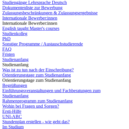
Studiengänge Lehrsprache Deutsch
Dokumentenliste zur Bewerbung
Zulassungsbeschränkungen & Zulassungsergebnisse
Internationale Bewerber:innen
Internationale Bewerber:innen
English taught Master's courses
Studienkolleg
PhD
Sonstige Programme / Austauschstudierende
FAQ
Fristen
Studienanfang
Studienanfang
Was ist zu tun nach der Einschreibung?
Orientierungstage zum Studienanfang
Orientierungstage zum Studienanfang
Begrüßungen
Einführungsveranstaltungen und Fachberatungen zum
Studienanfang
Rahmenprogramm zum Studienanfang
Wohin bei Fragen und Sorgen?
Ersti-Hilfe
UNI-ABC
Stundenplan erstellen - wie geht das?
Im Studium