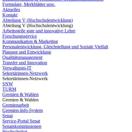
Formulare, Merkblätter usw.
Aktuelles
Kontakt
Abteilung V (Hochschulentwicklung)
Abteilung V (Hochschulentwicklung)
Arbeitsstelle gute und innovative Lehre
Forschungsservice
Kommunikation & Marketing
Personalentwicklung, Gleichstellung und Soziale Vielfalt
Planung und Entwicklung
Qualitätsmanagement
Transfer und Innovation
Verwaltungs-IT
Sekretärinnen-Netzwerk
Sekretärinnen-Netzwerk
SNW
TURM
Gremien & Wahlen
Gremien & Wahlen
Gremienarbeit
Gremien-Info-System
Senat
Service-Portal Senat
Senatskommissionen
Hochschulrat