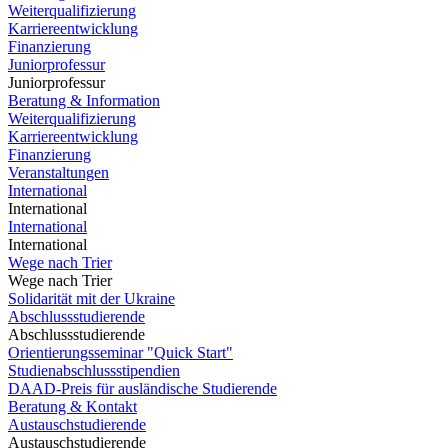
Weiterqualifizierung
Karriereentwicklung
Finanzierung
Juniorprofessur
Juniorprofessur
Beratung & Information
Weiterqualifizierung
Karriereentwicklung
Finanzierung
Veranstaltungen
International
International
International
International
Wege nach Trier
Wege nach Trier
Solidarität mit der Ukraine
Abschlussstudierende
Abschlussstudierende
Orientierungsseminar "Quick Start"
Studienabschlussstipendien
DAAD-Preis für ausländische Studierende
Beratung & Kontakt
Austauschstudierende
Austauschstudierende