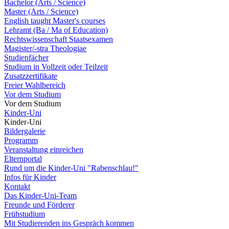
Bachelor (Arts / Science)
Master (Arts / Science)
English taught Master's courses
Lehramt (Ba / Ma of Education)
Rechtswissenschaft Staatsexamen
Magister/-stra Theologiae
Studienfächer
Studium in Vollzeit oder Teilzeit
Zusatzzertifikate
Freier Wahlbereich
Vor dem Studium
Vor dem Studium
Kinder-Uni
Kinder-Uni
Bildergalerie
Programm
Veranstaltung einreichen
Elternportal
Rund um die Kinder-Uni "Rabenschlau!"
Infos für Kinder
Kontakt
Das Kinder-Uni-Team
Freunde und Förderer
Frühstudium
Mit Studierenden ins Gespräch kommen