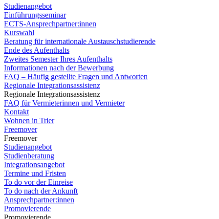
Studienangebot
Einführungsseminar
ECTS-Ansprechpartner:innen
Kurswahl
Beratung für internationale Austauschstudierende
Ende des Aufenthalts
Zweites Semester Ihres Aufenthalts
Informationen nach der Bewerbung
FAQ – Häufig gestellte Fragen und Antworten
Regionale Integrationsassistenz
Regionale Integrationsassistenz
FAQ für Vermieterinnen und Vermieter
Kontakt
Wohnen in Trier
Freemover
Freemover
Studienangebot
Studienberatung
Integrationsangebot
Termine und Fristen
To do vor der Einreise
To do nach der Ankunft
Ansprechpartner:innen
Promovierende
Promovierende