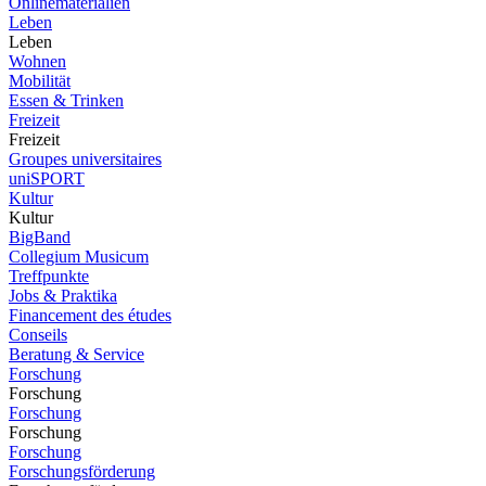
Onlinematerialien
Leben
Leben
Wohnen
Mobilität
Essen & Trinken
Freizeit
Freizeit
Groupes universitaires
uniSPORT
Kultur
Kultur
BigBand
Collegium Musicum
Treffpunkte
Jobs & Praktika
Financement des études
Conseils
Beratung & Service
Forschung
Forschung
Forschung
Forschung
Forschung
Forschungsförderung