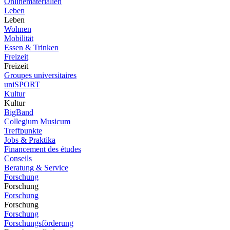
Onlinematerialien
Leben
Leben
Wohnen
Mobilität
Essen & Trinken
Freizeit
Freizeit
Groupes universitaires
uniSPORT
Kultur
Kultur
BigBand
Collegium Musicum
Treffpunkte
Jobs & Praktika
Financement des études
Conseils
Beratung & Service
Forschung
Forschung
Forschung
Forschung
Forschung
Forschungsförderung