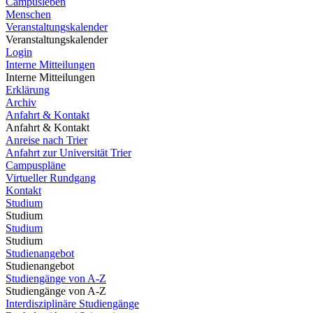
Campusleben
Menschen
Veranstaltungskalender
Veranstaltungskalender
Login
Interne Mitteilungen
Interne Mitteilungen
Erklärung
Archiv
Anfahrt & Kontakt
Anfahrt & Kontakt
Anreise nach Trier
Anfahrt zur Universität Trier
Campuspläne
Virtueller Rundgang
Kontakt
Studium
Studium
Studium
Studium
Studienangebot
Studienangebot
Studiengänge von A-Z
Studiengänge von A-Z
Interdisziplinäre Studiengänge