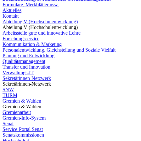
Formulare, Merkblätter usw.
Aktuelles
Kontakt
Abteilung V (Hochschulentwicklung)
Abteilung V (Hochschulentwicklung)
Arbeitsstelle gute und innovative Lehre
Forschungsservice
Kommunikation & Marketing
Personalentwicklung, Gleichstellung und Soziale Vielfalt
Planung und Entwicklung
Qualitätsmanagement
Transfer und Innovation
Verwaltungs-IT
Sekretärinnen-Netzwerk
Sekretärinnen-Netzwerk
SNW
TURM
Gremien & Wahlen
Gremien & Wahlen
Gremienarbeit
Gremien-Info-System
Senat
Service-Portal Senat
Senatskommissionen
Hochschulrat