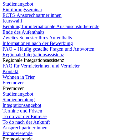
Studienangebot
Einführungsseminar
ECTS-Ansprechpartner:innen
Kurswahl
Beratung für internationale Austauschstudierende
Ende des Aufenthalts
Zweites Semester Ihres Aufenthalts
Informationen nach der Bewerbung
FAQ – Häufig gestellte Fragen und Antworten
Regionale Integrationsassistenz
Regionale Integrationsassistenz
FAQ für Vermieterinnen und Vermieter
Kontakt
Wohnen in Trier
Freemover
Freemover
Studienangebot
Studienberatung
Integrationsangebot
Termine und Fristen
To do vor der Einreise
To do nach der Ankunft
Ansprechpartner:innen
Promovierende
Promovierende