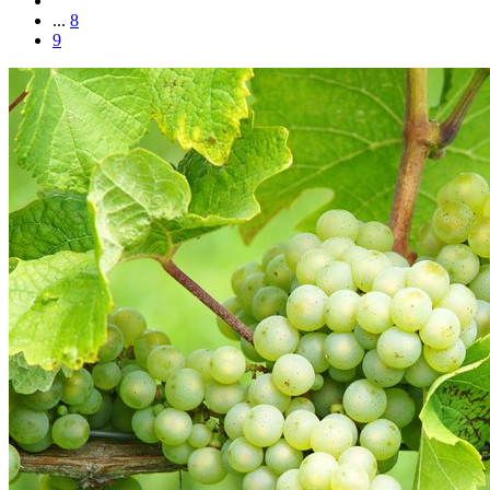
...
8
9