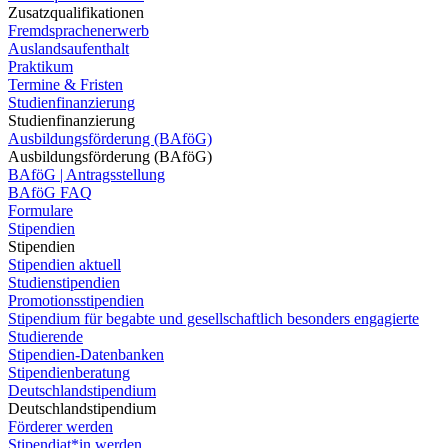
Zusatzqualifikationen
Fremdsprachenerwerb
Auslandsaufenthalt
Praktikum
Termine & Fristen
Studienfinanzierung
Studienfinanzierung
Ausbildungsförderung (BAföG)
Ausbildungsförderung (BAföG)
BAföG | Antragsstellung
BAföG FAQ
Formulare
Stipendien
Stipendien
Stipendien aktuell
Studienstipendien
Promotionsstipendien
Stipendium für begabte und gesellschaftlich besonders engagierte
Studierende
Stipendien-Datenbanken
Stipendienberatung
Deutschlandstipendium
Deutschlandstipendium
Förderer werden
Stipendiat*in werden