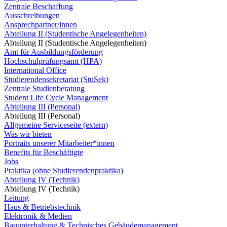
Zentrale Beschaffung
Ausschreibungen
Ansprechpartner/innen
Abteilung II (Studentische Angelegenheiten)
Abteilung II (Studentische Angelegenheiten)
Amt für Ausbildungsförderung
Hochschulprüfungsamt (HPA)
International Office
Studierendensekretariat (StuSek)
Zentrale Studienberatung
Student Life Cycle Management
Abteilung III (Personal)
Abteilung III (Personal)
Allgemeine Serviceseite (extern)
Was wir bieten
Portraits unserer Mitarbeiter*innen
Benefits für Beschäftigte
Jobs
Praktika (ohne Studierendenpraktika)
Abteilung IV (Technik)
Abteilung IV (Technik)
Leitung
Haus & Betriebstechnik
Elektronik & Medien
Bauunterhaltung & Technisches Gebäudemanagement