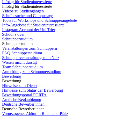
Infotag für Studieninteressierte
Infotag für Studieninteressierte
Videos zu Studiengängen
Schulbesuche und Campustage
Tools für Workshops und Schnupperangebote
Info-Angebote für Studieninteressierte
Instagram Account der Uni Trier
School´s over
Schnupperstudium
Schnupperstudium
Veranstaltungen zum Schnuppern
FAQ Schnupperstudium
Schnupperveranstaltungen im Netz
Wissen macht durstig
Team Schnupperstudium
Anmeldung zum Schnupperstudium
Bewerbung
Bewerbung
Hinweise zum Dienst
Hinweise zum Status der Bewerbung
Bewerbungsportal PORTA
Amtliche Beglaubigung
Deutsche Bewerber:innen
Deutsche Bewerber:innen
Vorgezogenes Abitur in Rheinland-Pfalz