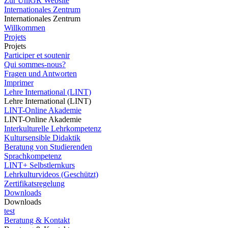
Zur UniGR Website
Internationales Zentrum
Internationales Zentrum
Willkommen
Projets
Projets
Participer et soutenir
Qui sommes-nous?
Fragen und Antworten
Imprimer
Lehre International (LINT)
Lehre International (LINT)
LINT-Online Akademie
LINT-Online Akademie
Interkulturelle Lehrkompetenz
Kultursensible Didaktik
Beratung von Studierenden
Sprachkompetenz
LINT+ Selbstlernkurs
Lehrkulturvideos (Geschützt)
Zertifikatsregelung
Downloads
Downloads
test
Beratung & Kontakt