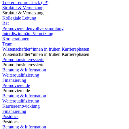
Trierer Tenure-Track (T³)
Struktur & Vernetzung
Struktur & Vernetzung
Kollegiale Leitung
Rat
Promovierendenvollversammlung
Interdisziplinäre Vernetzung
Kooperationen
Team
Wissenschaftler*innen in frühen Karrierephasen
Wissenschaftler*innen in frühen Karrierephasen
Promotionsinteressierte
Promotionsinteressierte
Beratung & Information
Weiterqualifizierung
Finanzierung
Promovierende
Promovierende
Beratung & Information
Weiterqualifizierung
Karriereentwicklung
Finanzierung
Postdocs
Postdocs
Beratung & Information