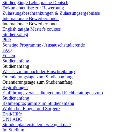
Studiengänge Lehrsprache Deutsch
Dokumentenliste zur Bewerbung
Zulassungsbeschränkungen & Zulassungsergebnisse
Internationale Bewerber:innen
Internationale Bewerber:innen
English taught Master's courses
Studienkolleg
PhD
Sonstige Programme / Austauschstudierende
FAQ
Fristen
Studienanfang
Studienanfang
Was ist zu tun nach der Einschreibung?
Orientierungstage zum Studienanfang
Orientierungstage zum Studienanfang
Begrüßungen
Einführungsveranstaltungen und Fachberatungen zum
Studienanfang
Rahmenprogramm zum Studienanfang
Wohin bei Fragen und Sorgen?
Ersti-Hilfe
UNI-ABC
Stundenplan erstellen - wie geht das?
Im Studium