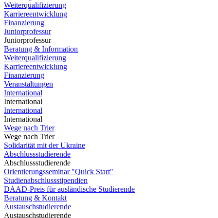
Weiterqualifizierung
Karriereentwicklung
Finanzierung
Juniorprofessur
Juniorprofessur
Beratung & Information
Weiterqualifizierung
Karriereentwicklung
Finanzierung
Veranstaltungen
International
International
International
International
Wege nach Trier
Wege nach Trier
Solidarität mit der Ukraine
Abschlussstudierende
Abschlussstudierende
Orientierungsseminar "Quick Start"
Studienabschlussstipendien
DAAD-Preis für ausländische Studierende
Beratung & Kontakt
Austauschstudierende
Austauschstudierende