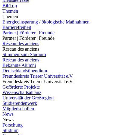
Mensaterrasse
BibTop
Themen
Themen
Energieeinsparung / ökologische Maßnahmen
Barrierefreiheit
Partner | Förderer | Freunde
Partner | Förderer | Freunde
Réseau des anciens
Réseau des anciens
Stimmen zum Studium
Réseau des anciens
Bekannte Alumni
Deutschlandstipendium
Freundeskreis Trierer Universität e.V.
Freundeskreis Trierer Universität e.V.
Geförderte Projekte
Wissenschaftsallianz
Universität der Großregion
Studierendenwerk
Mitgliedschaften
News
News
Forschung
Studium