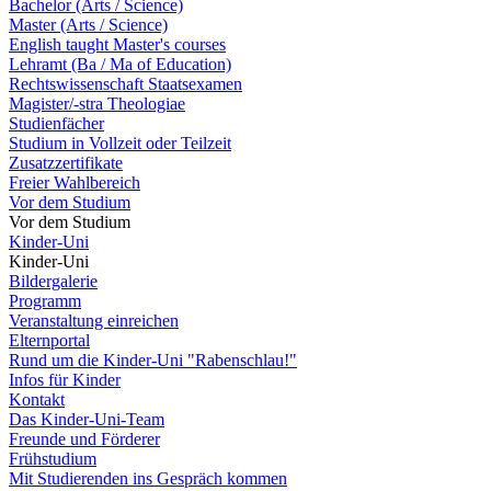
Bachelor (Arts / Science)
Master (Arts / Science)
English taught Master's courses
Lehramt (Ba / Ma of Education)
Rechtswissenschaft Staatsexamen
Magister/-stra Theologiae
Studienfächer
Studium in Vollzeit oder Teilzeit
Zusatzzertifikate
Freier Wahlbereich
Vor dem Studium
Vor dem Studium
Kinder-Uni
Kinder-Uni
Bildergalerie
Programm
Veranstaltung einreichen
Elternportal
Rund um die Kinder-Uni "Rabenschlau!"
Infos für Kinder
Kontakt
Das Kinder-Uni-Team
Freunde und Förderer
Frühstudium
Mit Studierenden ins Gespräch kommen