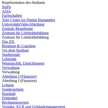
Représentation des étudiants
StuPa
AStA
Fachschaften
Trier Center for Digital Humanities
UniversitätsVideoAbteilung
Zentrale Beauftragte
Zentrum für Lehrkräftebildung
Zentrum für Lehrkräftebildung
Das ZfL
Beratung & Coaching
Vor dem Studium
Studierende
Lehrende
Wissenschftl. Einrichtungen
Verwaltung
Verwaltung
Abteilung I (Finanzen)
Abteilung I (Finanzen)
Leitung
Sondergebiete
Haushalt
Drittmittel
Rechnungswesen
Vergabe, KLR und Gebäudemanagement