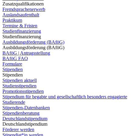
Zusatzqualifikationen
Fremdsprachenerwerb
Auslandsaufenthalt
Praktikum
Termine & Fristen
Studienfinanzierung
Studienfinanzierung
Ausbildungsförderung (BAföG)
Ausbildungsförderung (BAföG)
BAföG | Antragsstellung
BAföG FAQ
Formulare
Stipendien
Stipendien
Stipendien aktuell
Studienstipendien
Promotionsstipendien
Stipendium für begabte und gesellschaftlich besonders engagierte
Studierende
Stipendien-Datenbanken
Stipendienberatung
Deutschlandstipendium
Deutschlandstipendium
Förderer werden
Stipendiat*in werden