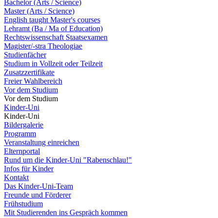
Bachelor (Arts / Science)
Master (Arts / Science)
English taught Master's courses
Lehramt (Ba / Ma of Education)
Rechtswissenschaft Staatsexamen
Magister/-stra Theologiae
Studienfächer
Studium in Vollzeit oder Teilzeit
Zusatzzertifikate
Freier Wahlbereich
Vor dem Studium
Vor dem Studium
Kinder-Uni
Kinder-Uni
Bildergalerie
Programm
Veranstaltung einreichen
Elternportal
Rund um die Kinder-Uni "Rabenschlau!"
Infos für Kinder
Kontakt
Das Kinder-Uni-Team
Freunde und Förderer
Frühstudium
Mit Studierenden ins Gespräch kommen