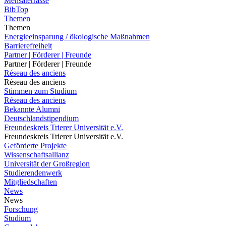
Mensaterrasse
BibTop
Themen
Themen
Energieeinsparung / ökologische Maßnahmen
Barrierefreiheit
Partner | Förderer | Freunde
Partner | Förderer | Freunde
Réseau des anciens
Réseau des anciens
Stimmen zum Studium
Réseau des anciens
Bekannte Alumni
Deutschlandstipendium
Freundeskreis Trierer Universität e.V.
Freundeskreis Trierer Universität e.V.
Geförderte Projekte
Wissenschaftsallianz
Universität der Großregion
Studierendenwerk
Mitgliedschaften
News
News
Forschung
Studium