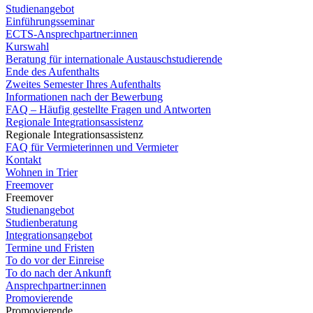
Studienangebot
Einführungsseminar
ECTS-Ansprechpartner:innen
Kurswahl
Beratung für internationale Austauschstudierende
Ende des Aufenthalts
Zweites Semester Ihres Aufenthalts
Informationen nach der Bewerbung
FAQ – Häufig gestellte Fragen und Antworten
Regionale Integrationsassistenz
Regionale Integrationsassistenz
FAQ für Vermieterinnen und Vermieter
Kontakt
Wohnen in Trier
Freemover
Freemover
Studienangebot
Studienberatung
Integrationsangebot
Termine und Fristen
To do vor der Einreise
To do nach der Ankunft
Ansprechpartner:innen
Promovierende
Promovierende