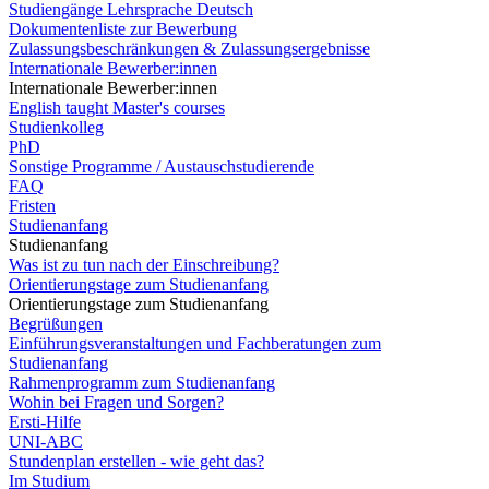
Studiengänge Lehrsprache Deutsch
Dokumentenliste zur Bewerbung
Zulassungsbeschränkungen & Zulassungsergebnisse
Internationale Bewerber:innen
Internationale Bewerber:innen
English taught Master's courses
Studienkolleg
PhD
Sonstige Programme / Austauschstudierende
FAQ
Fristen
Studienanfang
Studienanfang
Was ist zu tun nach der Einschreibung?
Orientierungstage zum Studienanfang
Orientierungstage zum Studienanfang
Begrüßungen
Einführungsveranstaltungen und Fachberatungen zum
Studienanfang
Rahmenprogramm zum Studienanfang
Wohin bei Fragen und Sorgen?
Ersti-Hilfe
UNI-ABC
Stundenplan erstellen - wie geht das?
Im Studium