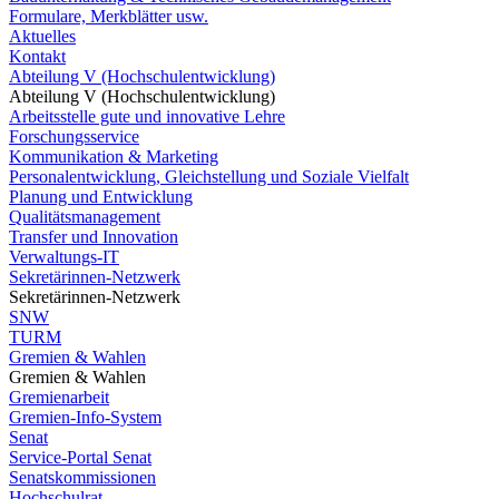
Formulare, Merkblätter usw.
Aktuelles
Kontakt
Abteilung V (Hochschulentwicklung)
Abteilung V (Hochschulentwicklung)
Arbeitsstelle gute und innovative Lehre
Forschungsservice
Kommunikation & Marketing
Personalentwicklung, Gleichstellung und Soziale Vielfalt
Planung und Entwicklung
Qualitätsmanagement
Transfer und Innovation
Verwaltungs-IT
Sekretärinnen-Netzwerk
Sekretärinnen-Netzwerk
SNW
TURM
Gremien & Wahlen
Gremien & Wahlen
Gremienarbeit
Gremien-Info-System
Senat
Service-Portal Senat
Senatskommissionen
Hochschulrat