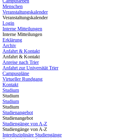
Campusleben
Menschen
Veranstaltungskalender
Veranstaltungskalender
Login
Interne Mitteilungen
Interne Mitteilungen
Erklärung
Archiv
Anfahrt & Kontakt
Anfahrt & Kontakt
Anreise nach Trier
Anfahrt zur Universität Trier
Campuspläne
Virtueller Rundgang
Kontakt
Studium
Studium
Studium
Studium
Studienangebot
Studienangebot
Studiengänge von A-Z
Studiengänge von A-Z
Interdisziplinäre Studiengänge