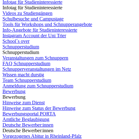
Infotag für Studieninteressierte
Infotag für Studieninteressierte
Videos zu Studiengängen
Schulbesuche und Campustage
Tools für Workshops und Schnupperangebote
Info-Angebote für Studieninteressierte
Instagram Account der Uni Trier
School´s over
Schnupperstudium
Schnupperstudium
Veranstaltungen zum Schnuppern
FAQ Schnupperstudium
Schnupperveranstaltungen im Netz
Wissen macht durstig
Team Schnupperstudium
Anmeldung zum Schnupperstudium
Bewerbung
Bewerbung
Hinweise zum Dienst
Hinweise zum Status der Bewerbung
Bewerbungsportal PORTA
Amtliche Beglaubigung
Deutsche Bewerber:innen
Deutsche Bewerber:innen
Vorgezogenes Abitur in Rheinland-Pfalz