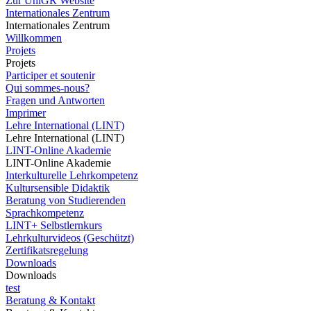
Zur UniGR Website
Internationales Zentrum
Internationales Zentrum
Willkommen
Projets
Projets
Participer et soutenir
Qui sommes-nous?
Fragen und Antworten
Imprimer
Lehre International (LINT)
Lehre International (LINT)
LINT-Online Akademie
LINT-Online Akademie
Interkulturelle Lehrkompetenz
Kultursensible Didaktik
Beratung von Studierenden
Sprachkompetenz
LINT+ Selbstlernkurs
Lehrkulturvideos (Geschützt)
Zertifikatsregelung
Downloads
Downloads
test
Beratung & Kontakt