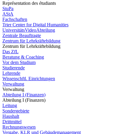
Représentation des étudiants
StuPa
AStA
Fachschaften
Trier Center for Digital Humanities
UniversitätsVideoAbteilung
Zentrale Beauftragte
Zentrum für Lehrkräftebildung
Zentrum für Lehrkräftebildung
Das ZfL
Beratung & Coaching
Vor dem Studium
Studierende
Lehrende
Wissenschftl. Einrichtungen
Verwaltung
Verwaltung
Abteilung I (Finanzen)
Abteilung I (Finanzen)
Leitung
Sondergebiete
Haushalt
Drittmittel
Rechnungswesen
Vergabe, KLR und Gebäudemanagement