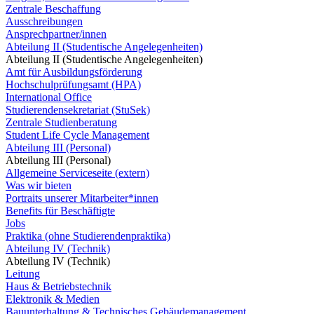
Zentrale Beschaffung
Ausschreibungen
Ansprechpartner/innen
Abteilung II (Studentische Angelegenheiten)
Abteilung II (Studentische Angelegenheiten)
Amt für Ausbildungsförderung
Hochschulprüfungsamt (HPA)
International Office
Studierendensekretariat (StuSek)
Zentrale Studienberatung
Student Life Cycle Management
Abteilung III (Personal)
Abteilung III (Personal)
Allgemeine Serviceseite (extern)
Was wir bieten
Portraits unserer Mitarbeiter*innen
Benefits für Beschäftigte
Jobs
Praktika (ohne Studierendenpraktika)
Abteilung IV (Technik)
Abteilung IV (Technik)
Leitung
Haus & Betriebstechnik
Elektronik & Medien
Bauunterhaltung & Technisches Gebäudemanagement