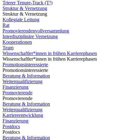
Trierer Tenure-Track (T³)
Struktur & Vernetzung
Struktur & Vernetzung
Kollegiale Leitung
Rat
Promovierendenvollversammlung
Interdisziplinäre Vernetzung
Kooperationen
Team
Wissenschaftler*innen in frühen Karrierephasen
Wissenschaftler*innen in frühen Karrierephasen
Promotionsinteressierte
Promotionsinteressierte
Beratung & Information
Weiterqualifizierung
Finanzierung
Promovierende
Promovierende
Beratung & Information
Weiterqualifizierung
Karriereentwicklung
Finanzierung
Postdocs
Postdocs
Beratung & Information