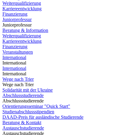
Weiterqualifizierung
Karriereentwicklung
Finanzierung
Juniorprofessur
Juniorprofessur
Beratung & Information
Weiterqualifizierung
Karriereentwicklung
Finanzierung
Veranstaltungen
International
International
International
International
Wege nach Trier
Wege nach Trier
Solidarität mit der Ukraine
Abschlussstudierende
Abschlussstudierende
Orientierungsseminar "Quick Start"
Studienabschlussstipendien
DAAD-Preis für ausländische Studierende
Beratung & Kontakt
Austauschstudierende
Austauschstudierende