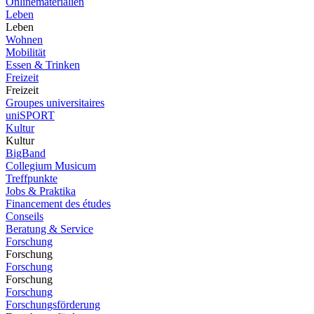
Onlinematerialien
Leben
Leben
Wohnen
Mobilität
Essen & Trinken
Freizeit
Freizeit
Groupes universitaires
uniSPORT
Kultur
Kultur
BigBand
Collegium Musicum
Treffpunkte
Jobs & Praktika
Financement des études
Conseils
Beratung & Service
Forschung
Forschung
Forschung
Forschung
Forschung
Forschungsförderung