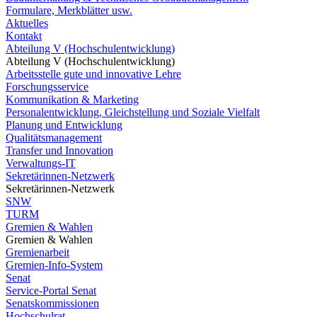
Formulare, Merkblätter usw.
Aktuelles
Kontakt
Abteilung V (Hochschulentwicklung)
Abteilung V (Hochschulentwicklung)
Arbeitsstelle gute und innovative Lehre
Forschungsservice
Kommunikation & Marketing
Personalentwicklung, Gleichstellung und Soziale Vielfalt
Planung und Entwicklung
Qualitätsmanagement
Transfer und Innovation
Verwaltungs-IT
Sekretärinnen-Netzwerk
Sekretärinnen-Netzwerk
SNW
TURM
Gremien & Wahlen
Gremien & Wahlen
Gremienarbeit
Gremien-Info-System
Senat
Service-Portal Senat
Senatskommissionen
Hochschulrat