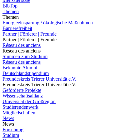
Mensaterrasse
BibTop
Themen
Themen
Energieeinsparung / ökologische Maßnahmen
Barrierefreiheit
Partner | Förderer | Freunde
Partner | Förderer | Freunde
Réseau des anciens
Réseau des anciens
Stimmen zum Studium
Réseau des anciens
Bekannte Alumni
Deutschlandstipendium
Freundeskreis Trierer Universität e.V.
Freundeskreis Trierer Universität e.V.
Geförderte Projekte
Wissenschaftsallianz
Universität der Großregion
Studierendenwerk
Mitgliedschaften
News
News
Forschung
Studium