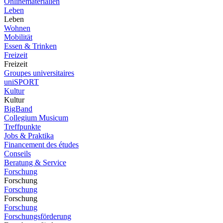
Onlinematerialien
Leben
Leben
Wohnen
Mobilität
Essen & Trinken
Freizeit
Freizeit
Groupes universitaires
uniSPORT
Kultur
Kultur
BigBand
Collegium Musicum
Treffpunkte
Jobs & Praktika
Financement des études
Conseils
Beratung & Service
Forschung
Forschung
Forschung
Forschung
Forschung
Forschungsförderung