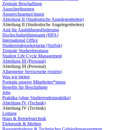
Zentrale Beschaffung
Ausschreibungen
Ansprechpartner/innen
Abteilung II (Studentische Angelegenheiten)
Abteilung II (Studentische Angelegenheiten)
Amt für Ausbildungsförderung
Hochschulprüfungsamt (HPA)
International Office
Studierendensekretariat (StuSek)
Zentrale Studienberatung
Student Life Cycle Management
Abteilung III (Personal)
Abteilung III (Personal)
Allgemeine Serviceseite (extern)
Was wir bieten
Portraits unserer Mitarbeiter*innen
Benefits für Beschäftigte
Jobs
Praktika (ohne Studierendenpraktika)
Abteilung IV (Technik)
Abteilung IV (Technik)
Leitung
Haus & Betriebstechnik
Elektronik & Medien
Bauunterhaltung & Technisches Gebäudemanagement