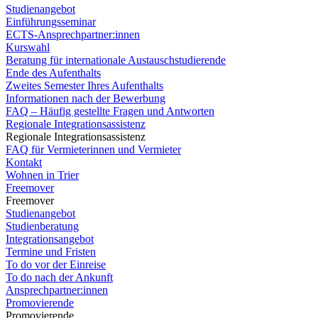
Studienangebot
Einführungsseminar
ECTS-Ansprechpartner:innen
Kurswahl
Beratung für internationale Austauschstudierende
Ende des Aufenthalts
Zweites Semester Ihres Aufenthalts
Informationen nach der Bewerbung
FAQ – Häufig gestellte Fragen und Antworten
Regionale Integrationsassistenz
Regionale Integrationsassistenz
FAQ für Vermieterinnen und Vermieter
Kontakt
Wohnen in Trier
Freemover
Freemover
Studienangebot
Studienberatung
Integrationsangebot
Termine und Fristen
To do vor der Einreise
To do nach der Ankunft
Ansprechpartner:innen
Promovierende
Promovierende