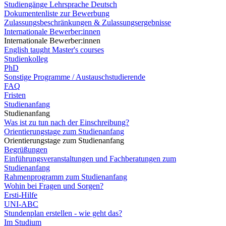
Studiengänge Lehrsprache Deutsch
Dokumentenliste zur Bewerbung
Zulassungsbeschränkungen & Zulassungsergebnisse
Internationale Bewerber:innen
Internationale Bewerber:innen
English taught Master's courses
Studienkolleg
PhD
Sonstige Programme / Austauschstudierende
FAQ
Fristen
Studienanfang
Studienanfang
Was ist zu tun nach der Einschreibung?
Orientierungstage zum Studienanfang
Orientierungstage zum Studienanfang
Begrüßungen
Einführungsveranstaltungen und Fachberatungen zum
Studienanfang
Rahmenprogramm zum Studienanfang
Wohin bei Fragen und Sorgen?
Ersti-Hilfe
UNI-ABC
Stundenplan erstellen - wie geht das?
Im Studium