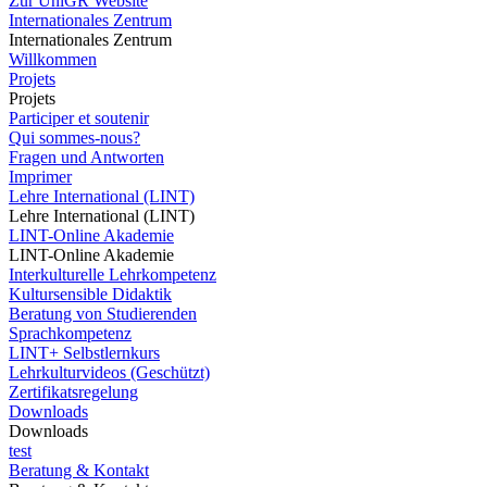
Zur UniGR Website
Internationales Zentrum
Internationales Zentrum
Willkommen
Projets
Projets
Participer et soutenir
Qui sommes-nous?
Fragen und Antworten
Imprimer
Lehre International (LINT)
Lehre International (LINT)
LINT-Online Akademie
LINT-Online Akademie
Interkulturelle Lehrkompetenz
Kultursensible Didaktik
Beratung von Studierenden
Sprachkompetenz
LINT+ Selbstlernkurs
Lehrkulturvideos (Geschützt)
Zertifikatsregelung
Downloads
Downloads
test
Beratung & Kontakt