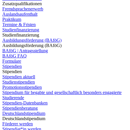
Zusatzqualifikationen
Fremdsprachenerwerb
Auslandsaufenthalt
Praktikum
Termine & Fristen
Studienfinanzierung
Studienfinanzierung
Ausbildungsförderung (BAföG)
Ausbildungsförderung (BAföG)
BAföG | Antragsstellung
BAföG FAQ
Formulare
Stipendien
Stipendien
Stipendien aktuell
Studienstipendien
Promotionsstipendien
Stipendium für begabte und gesellschaftlich besonders engagierte
Studierende
Stipendien-Datenbanken
Stipendienberatung
Deutschlandstipendium
Deutschlandstipendium
Förderer werden
Stipendiat*in werden