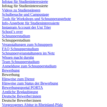
Infotag für Studieninteressierte
Infotag für Studieninteressierte
Videos zu Studiengängen
Schulbesuche und Campustage
Tools für Workshops und Schnupperangebote
Info-Angebote für Studieninteressierte
Instagram Account der Uni Trier
School´s over
Schnupperstudium
Schnupperstudium
Veranstaltungen zum Schnuppern
FAQ Schnupperstudium
Schnupperveranstaltungen im Netz
Wissen macht durstig
Team Schnupperstudium
Anmeldung zum Schnupperstudium
Bewerbung
Bewerbung
Hinweise zum Dienst
Hinweise zum Status der Bewerbung
Bewerbungsportal PORTA
Amtliche Beglaubigung
Deutsche Bewerber:innen
Deutsche Bewerber:innen
Vorgezogenes Abitur in Rheinland-Pfalz