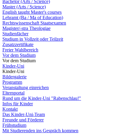
Bachelor (Arts / Science)
Master (Arts / Science)
English taught Master's courses
Lehramt (Ba / Ma of Education)
Rechtswissenschaft Staatsexamen
Magister/-stra Theologiae
Studienfächer
Studium in Vollzeit oder Teilzeit
Zusatzzertifikate
Freier Wahlbereich
Vor dem Studium
Vor dem Studium
Kinder-Uni
Kinder-Uni
Bildergalerie
Programm
Veranstaltung einreichen
Elternportal
Rund um die Kinder-Uni "Rabenschlau!"
Infos für Kinder
Kontakt
Das Kinder-Uni-Team
Freunde und Förderer
Frühstudium
Mit Studierenden ins Gespräch kommen