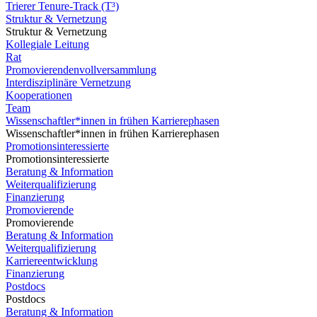
Trierer Tenure-Track (T³)
Struktur & Vernetzung
Struktur & Vernetzung
Kollegiale Leitung
Rat
Promovierendenvollversammlung
Interdisziplinäre Vernetzung
Kooperationen
Team
Wissenschaftler*innen in frühen Karrierephasen
Wissenschaftler*innen in frühen Karrierephasen
Promotionsinteressierte
Promotionsinteressierte
Beratung & Information
Weiterqualifizierung
Finanzierung
Promovierende
Promovierende
Beratung & Information
Weiterqualifizierung
Karriereentwicklung
Finanzierung
Postdocs
Postdocs
Beratung & Information