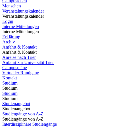
Campusleben
Menschen
Veranstaltungskalender
Veranstaltungskalender
Login
Interne Mitteilungen
Interne Mitteilungen
Erklärung
Archiv
Anfahrt & Kontakt
Anfahrt & Kontakt
Anreise nach Trier
Anfahrt zur Universität Trier
Campuspläne
Virtueller Rundgang
Kontakt
Studium
Studium
Studium
Studium
Studienangebot
Studienangebot
Studiengänge von A-Z
Studiengänge von A-Z
Interdisziplinäre Studiengänge