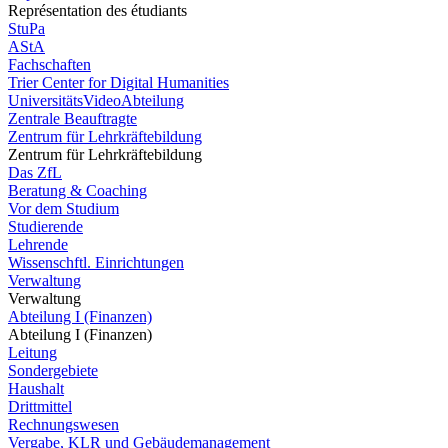
Représentation des étudiants
StuPa
AStA
Fachschaften
Trier Center for Digital Humanities
UniversitätsVideoAbteilung
Zentrale Beauftragte
Zentrum für Lehrkräftebildung
Zentrum für Lehrkräftebildung
Das ZfL
Beratung & Coaching
Vor dem Studium
Studierende
Lehrende
Wissenschftl. Einrichtungen
Verwaltung
Verwaltung
Abteilung I (Finanzen)
Abteilung I (Finanzen)
Leitung
Sondergebiete
Haushalt
Drittmittel
Rechnungswesen
Vergabe, KLR und Gebäudemanagement