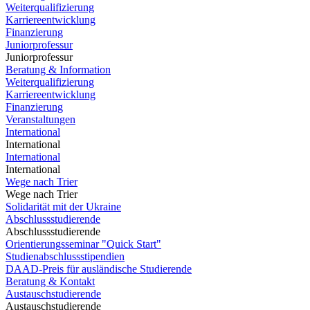
Weiterqualifizierung
Karriereentwicklung
Finanzierung
Juniorprofessur
Juniorprofessur
Beratung & Information
Weiterqualifizierung
Karriereentwicklung
Finanzierung
Veranstaltungen
International
International
International
International
Wege nach Trier
Wege nach Trier
Solidarität mit der Ukraine
Abschlussstudierende
Abschlussstudierende
Orientierungsseminar "Quick Start"
Studienabschlussstipendien
DAAD-Preis für ausländische Studierende
Beratung & Kontakt
Austauschstudierende
Austauschstudierende