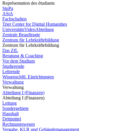
Représentation des étudiants
StuPa
AStA
Fachschaften
Trier Center for Digital Humanities
UniversitätsVideoAbteilung
Zentrale Beauftragte
Zentrum für Lehrkräftebildung
Zentrum für Lehrkräftebildung
Das ZfL
Beratung & Coaching
Vor dem Studium
Studierende
Lehrende
Wissenschftl. Einrichtungen
Verwaltung
Verwaltung
Abteilung I (Finanzen)
Abteilung I (Finanzen)
Leitung
Sondergebiete
Haushalt
Drittmittel
Rechnungswesen
Vergabe, KLR und Gebäudemanagement