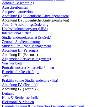
Zentrale Beschaffung
Ausschreibungen
Ansprechpartner/innen
Abteilung II (Studentische Angelegenheiten)
Abteilung II (Studentische Angelegenheiten)
Amt für Ausbildungsförderung
Hochschulprüfungsamt (HPA)
International Office
Studierendensekretariat (StuSek)
Zentrale Studienberatung
Student Life Cycle Management
Abteilung III (Personal)
Abteilung III (Personal)
Allgemeine Serviceseite (extern)
Was wir bieten
Portraits unserer Mitarbeiter*innen
Benefits für Beschäftigte
Jobs
Praktika (ohne Studierendenpraktika)
Abteilung IV (Technik)
Abteilung IV (Technik)
Leitung
Haus & Betriebstechnik
Elektronik & Medien
Bauunterhaltung & Technisches Gebäudemanagement