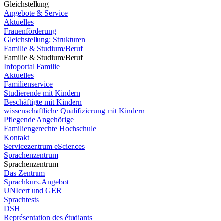
Gleichstellung
Angebote & Service
Aktuelles
Frauenförderung
Gleichstellung: Strukturen
Familie & Studium/Beruf
Familie & Studium/Beruf
Infoportal Familie
Aktuelles
Familienservice
Studierende mit Kindern
Beschäftigte mit Kindern
wissenschaftliche Qualifizierung mit Kindern
Pflegende Angehörige
Familiengerechte Hochschule
Kontakt
Servicezentrum eSciences
Sprachenzentrum
Sprachenzentrum
Das Zentrum
Sprachkurs-Angebot
UNIcert und GER
Sprachtests
DSH
Représentation des étudiants