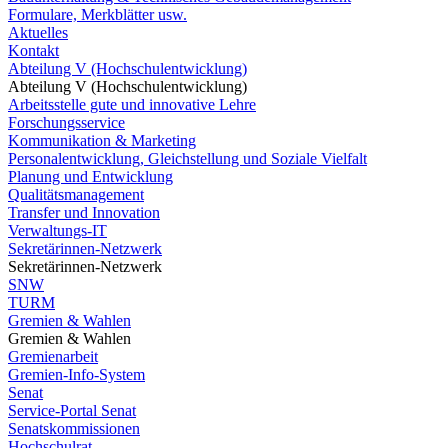
Formulare, Merkblätter usw.
Aktuelles
Kontakt
Abteilung V (Hochschulentwicklung)
Abteilung V (Hochschulentwicklung)
Arbeitsstelle gute und innovative Lehre
Forschungsservice
Kommunikation & Marketing
Personalentwicklung, Gleichstellung und Soziale Vielfalt
Planung und Entwicklung
Qualitätsmanagement
Transfer und Innovation
Verwaltungs-IT
Sekretärinnen-Netzwerk
Sekretärinnen-Netzwerk
SNW
TURM
Gremien & Wahlen
Gremien & Wahlen
Gremienarbeit
Gremien-Info-System
Senat
Service-Portal Senat
Senatskommissionen
Hochschulrat