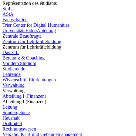
Représentation des étudiants
StuPa
AStA
Fachschaften
Trier Center for Digital Humanities
UniversitätsVideoAbteilung
Zentrale Beauftragte
Zentrum für Lehrkräftebildung
Zentrum für Lehrkräftebildung
Das ZfL
Beratung & Coaching
Vor dem Studium
Studierende
Lehrende
Wissenschftl. Einrichtungen
Verwaltung
Verwaltung
Abteilung I (Finanzen)
Abteilung I (Finanzen)
Leitung
Sondergebiete
Haushalt
Drittmittel
Rechnungswesen
Vergabe, KLR und Gebäudemanagement