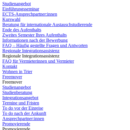
Studienangebot
Einführungsseminar
ECTS-Ansprechpartner:innen
Kurswahl
Beratung für internationale Austauschstudierende
Ende des Aufenthalts
Zweites Semester Ihres Aufenthalts
Informationen nach der Bewerbung
FAQ – Häufig gestellte Fragen und Antworten
Regionale Integrationsassistenz
Regionale Integrationsassistenz
FAQ für Vermieterinnen und Vermieter
Kontakt
Wohnen in Trier
Freemover
Freemover
Studienangebot
Studienberatung
Integrationsangebot
Termine und Fristen
To do vor der Einreise
To do nach der Ankunft
Ansprechpartner:innen
Promovierende
Promovierende