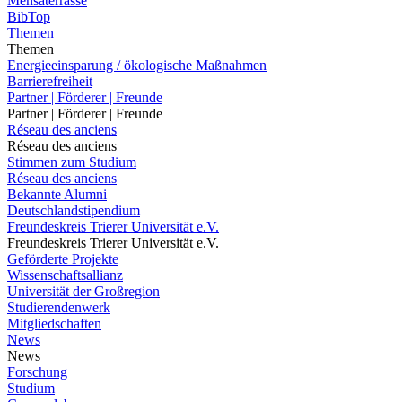
Mensaterrasse
BibTop
Themen
Themen
Energieeinsparung / ökologische Maßnahmen
Barrierefreiheit
Partner | Förderer | Freunde
Partner | Förderer | Freunde
Réseau des anciens
Réseau des anciens
Stimmen zum Studium
Réseau des anciens
Bekannte Alumni
Deutschlandstipendium
Freundeskreis Trierer Universität e.V.
Freundeskreis Trierer Universität e.V.
Geförderte Projekte
Wissenschaftsallianz
Universität der Großregion
Studierendenwerk
Mitgliedschaften
News
News
Forschung
Studium