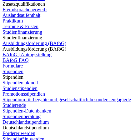
Zusatzqualifikationen
Fremdsprachenerwerb
Auslandsaufenthalt
Praktikum
Termine & Fristen
Studienfinanzierung
Studienfinanzierung
Ausbildungsförderung (BAföG)
Ausbildungsförderung (BAföG)
BAföG | Antragsstellung
BAföG FAQ
Formulare
Stipendien
Stipendien
Stipendien aktuell
Studienstipendien
Promotionsstipendien
Stipendium für begabte und gesellschaftlich besonders engagierte
Studierende
Stipendien-Datenbanken
Stipendienberatung
Deutschlandstipendium
Deutschlandstipendium
Förderer werden
Stipendiat*in werden