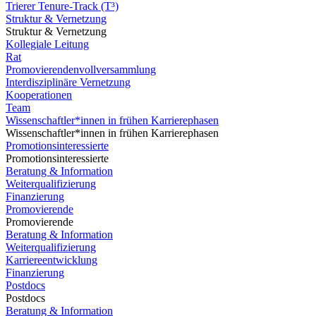
Trierer Tenure-Track (T³)
Struktur & Vernetzung
Struktur & Vernetzung
Kollegiale Leitung
Rat
Promovierendenvollversammlung
Interdisziplinäre Vernetzung
Kooperationen
Team
Wissenschaftler*innen in frühen Karrierephasen
Wissenschaftler*innen in frühen Karrierephasen
Promotionsinteressierte
Promotionsinteressierte
Beratung & Information
Weiterqualifizierung
Finanzierung
Promovierende
Promovierende
Beratung & Information
Weiterqualifizierung
Karriereentwicklung
Finanzierung
Postdocs
Postdocs
Beratung & Information