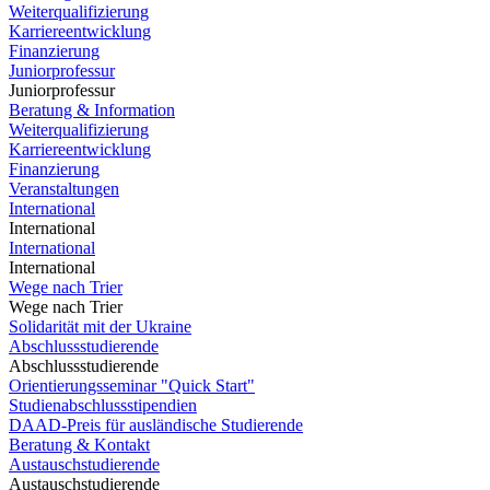
Weiterqualifizierung
Karriereentwicklung
Finanzierung
Juniorprofessur
Juniorprofessur
Beratung & Information
Weiterqualifizierung
Karriereentwicklung
Finanzierung
Veranstaltungen
International
International
International
International
Wege nach Trier
Wege nach Trier
Solidarität mit der Ukraine
Abschlussstudierende
Abschlussstudierende
Orientierungsseminar "Quick Start"
Studienabschlussstipendien
DAAD-Preis für ausländische Studierende
Beratung & Kontakt
Austauschstudierende
Austauschstudierende