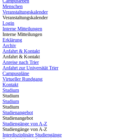
Campusleben
Menschen
Veranstaltungskalender
Veranstaltungskalender
Login
Interne Mitteilungen
Interne Mitteilungen
Erklärung
Archiv
Anfahrt & Kontakt
Anfahrt & Kontakt
Anreise nach Trier
Anfahrt zur Universität Trier
Campuspläne
Virtueller Rundgang
Kontakt
Studium
Studium
Studium
Studium
Studienangebot
Studienangebot
Studiengänge von A-Z
Studiengänge von A-Z
Interdisziplinäre Studiengänge