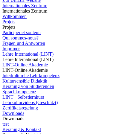
Zur UniGR Website
Internationales Zentrum
Internationales Zentrum
Willkommen
Projets
Projets
Participer et soutenir
Qui sommes-nous?
Fragen und Antworten
Imprimer
Lehre International (LINT)
Lehre International (LINT)
LINT-Online Akademie
LINT-Online Akademie
Interkulturelle Lehrkompetenz
Kultursensible Didaktik
Beratung von Studierenden
Sprachkompetenz
LINT+ Selbstlernkurs
Lehrkulturvideos (Geschützt)
Zertifikatsregelung
Downloads
Downloads
test
Beratung & Kontakt