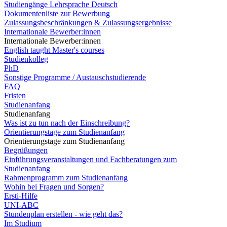
Studiengänge Lehrsprache Deutsch
Dokumentenliste zur Bewerbung
Zulassungsbeschränkungen & Zulassungsergebnisse
Internationale Bewerber:innen
Internationale Bewerber:innen
English taught Master's courses
Studienkolleg
PhD
Sonstige Programme / Austauschstudierende
FAQ
Fristen
Studienanfang
Studienanfang
Was ist zu tun nach der Einschreibung?
Orientierungstage zum Studienanfang
Orientierungstage zum Studienanfang
Begrüßungen
Einführungsveranstaltungen und Fachberatungen zum
Studienanfang
Rahmenprogramm zum Studienanfang
Wohin bei Fragen und Sorgen?
Ersti-Hilfe
UNI-ABC
Stundenplan erstellen - wie geht das?
Im Studium