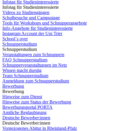
Infotag für Studieninteressierte
Infotag für Studieninteressierte
Videos zu Studiengängen
Schulbesuche und Campustage
Tools für Workshops und Schnupperangebote
Info-Angebote für Studieninteressierte
Instagram Account der Uni Trier
School´s over
Schnupperstudium
Schnupperstudium
Veranstaltungen zum Schnuppern
FAQ Schnupperstudium
Schnupperveranstaltungen im Netz
Wissen macht durstig
Team Schnupperstudium
Anmeldung zum Schnupperstudium
Bewerbung
Bewerbung
Hinweise zum Dienst
Hinweise zum Status der Bewerbung
Bewerbungsportal PORTA
Amtliche Beglaubigung
Deutsche Bewerber:innen
Deutsche Bewerber:innen
Vorgezogenes Abitur in Rheinland-Pfalz