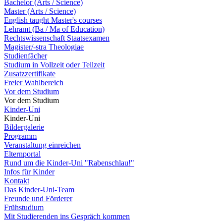
Bachelor (Arts / Science)
Master (Arts / Science)
English taught Master's courses
Lehramt (Ba / Ma of Education)
Rechtswissenschaft Staatsexamen
Magister/-stra Theologiae
Studienfächer
Studium in Vollzeit oder Teilzeit
Zusatzzertifikate
Freier Wahlbereich
Vor dem Studium
Vor dem Studium
Kinder-Uni
Kinder-Uni
Bildergalerie
Programm
Veranstaltung einreichen
Elternportal
Rund um die Kinder-Uni "Rabenschlau!"
Infos für Kinder
Kontakt
Das Kinder-Uni-Team
Freunde und Förderer
Frühstudium
Mit Studierenden ins Gespräch kommen