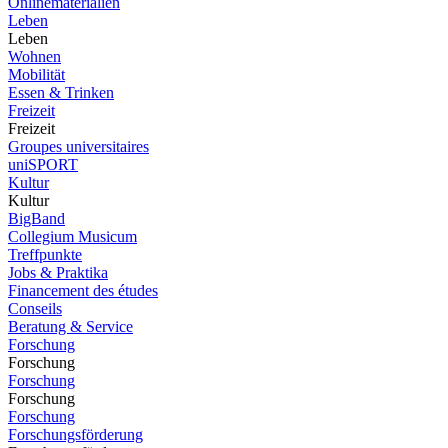
Onlinematerialien
Leben
Leben
Wohnen
Mobilität
Essen & Trinken
Freizeit
Freizeit
Groupes universitaires
uniSPORT
Kultur
Kultur
BigBand
Collegium Musicum
Treffpunkte
Jobs & Praktika
Financement des études
Conseils
Beratung & Service
Forschung
Forschung
Forschung
Forschung
Forschung
Forschungsförderung