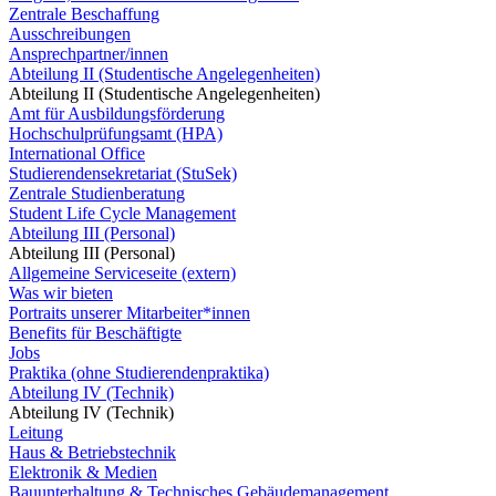
Zentrale Beschaffung
Ausschreibungen
Ansprechpartner/innen
Abteilung II (Studentische Angelegenheiten)
Abteilung II (Studentische Angelegenheiten)
Amt für Ausbildungsförderung
Hochschulprüfungsamt (HPA)
International Office
Studierendensekretariat (StuSek)
Zentrale Studienberatung
Student Life Cycle Management
Abteilung III (Personal)
Abteilung III (Personal)
Allgemeine Serviceseite (extern)
Was wir bieten
Portraits unserer Mitarbeiter*innen
Benefits für Beschäftigte
Jobs
Praktika (ohne Studierendenpraktika)
Abteilung IV (Technik)
Abteilung IV (Technik)
Leitung
Haus & Betriebstechnik
Elektronik & Medien
Bauunterhaltung & Technisches Gebäudemanagement