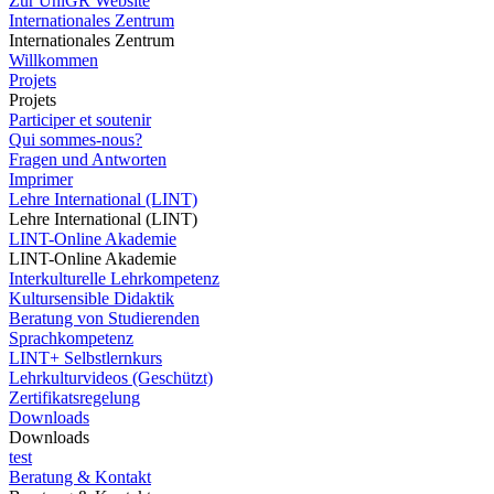
Zur UniGR Website
Internationales Zentrum
Internationales Zentrum
Willkommen
Projets
Projets
Participer et soutenir
Qui sommes-nous?
Fragen und Antworten
Imprimer
Lehre International (LINT)
Lehre International (LINT)
LINT-Online Akademie
LINT-Online Akademie
Interkulturelle Lehrkompetenz
Kultursensible Didaktik
Beratung von Studierenden
Sprachkompetenz
LINT+ Selbstlernkurs
Lehrkulturvideos (Geschützt)
Zertifikatsregelung
Downloads
Downloads
test
Beratung & Kontakt