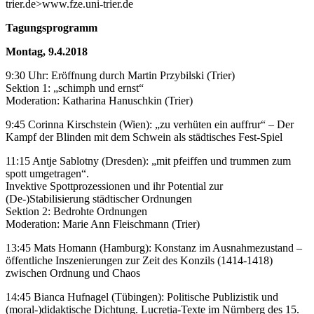
trier.de>www.fze.uni-trier.de
Tagungsprogramm
Montag, 9.4.2018
9:30 Uhr: Eröffnung durch Martin Przybilski (Trier)
Sektion 1: „schimph und ernst“
Moderation: Katharina Hanuschkin (Trier)
9:45 Corinna Kirschstein (Wien): „zu verhüten ein auffrur“ – Der
Kampf der Blinden mit dem Schwein als städtisches Fest-Spiel
11:15 Antje Sablotny (Dresden): „mit pfeiffen und trummen zum
spott umgetragen“.
Invektive Spottprozessionen und ihr Potential zur
(De-)Stabilisierung städtischer Ordnungen
Sektion 2: Bedrohte Ordnungen
Moderation: Marie Ann Fleischmann (Trier)
13:45 Mats Homann (Hamburg): Konstanz im Ausnahmezustand –
öffentliche Inszenierungen zur Zeit des Konzils (1414-1418)
zwischen Ordnung und Chaos
14:45 Bianca Hufnagel (Tübingen): Politische Publizistik und
(moral-)didaktische Dichtung. Lucretia-Texte im Nürnberg des 15.