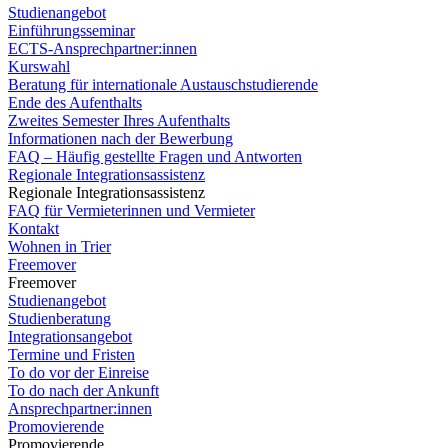
Studienangebot
Einführungsseminar
ECTS-Ansprechpartner:innen
Kurswahl
Beratung für internationale Austauschstudierende
Ende des Aufenthalts
Zweites Semester Ihres Aufenthalts
Informationen nach der Bewerbung
FAQ – Häufig gestellte Fragen und Antworten
Regionale Integrationsassistenz
Regionale Integrationsassistenz
FAQ für Vermieterinnen und Vermieter
Kontakt
Wohnen in Trier
Freemover
Freemover
Studienangebot
Studienberatung
Integrationsangebot
Termine und Fristen
To do vor der Einreise
To do nach der Ankunft
Ansprechpartner:innen
Promovierende
Promovierende