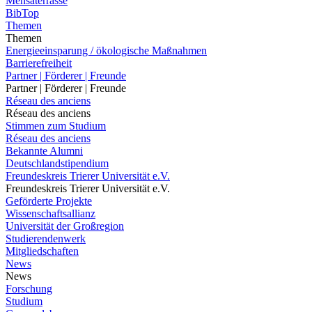
Mensaterrasse
BibTop
Themen
Themen
Energieeinsparung / ökologische Maßnahmen
Barrierefreiheit
Partner | Förderer | Freunde
Partner | Förderer | Freunde
Réseau des anciens
Réseau des anciens
Stimmen zum Studium
Réseau des anciens
Bekannte Alumni
Deutschlandstipendium
Freundeskreis Trierer Universität e.V.
Freundeskreis Trierer Universität e.V.
Geförderte Projekte
Wissenschaftsallianz
Universität der Großregion
Studierendenwerk
Mitgliedschaften
News
News
Forschung
Studium