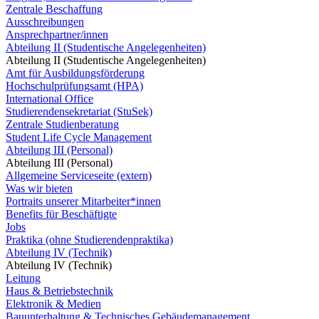
Zentrale Beschaffung
Ausschreibungen
Ansprechpartner/innen
Abteilung II (Studentische Angelegenheiten)
Abteilung II (Studentische Angelegenheiten)
Amt für Ausbildungsförderung
Hochschulprüfungsamt (HPA)
International Office
Studierendensekretariat (StuSek)
Zentrale Studienberatung
Student Life Cycle Management
Abteilung III (Personal)
Abteilung III (Personal)
Allgemeine Serviceseite (extern)
Was wir bieten
Portraits unserer Mitarbeiter*innen
Benefits für Beschäftigte
Jobs
Praktika (ohne Studierendenpraktika)
Abteilung IV (Technik)
Abteilung IV (Technik)
Leitung
Haus & Betriebstechnik
Elektronik & Medien
Bauunterhaltung & Technisches Gebäudemanagement