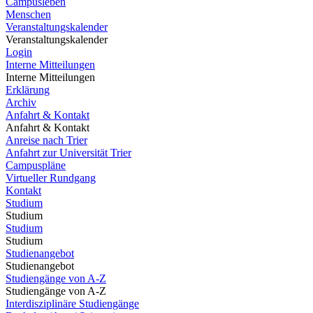
Campusleben
Menschen
Veranstaltungskalender
Veranstaltungskalender
Login
Interne Mitteilungen
Interne Mitteilungen
Erklärung
Archiv
Anfahrt & Kontakt
Anfahrt & Kontakt
Anreise nach Trier
Anfahrt zur Universität Trier
Campuspläne
Virtueller Rundgang
Kontakt
Studium
Studium
Studium
Studium
Studienangebot
Studienangebot
Studiengänge von A-Z
Studiengänge von A-Z
Interdisziplinäre Studiengänge