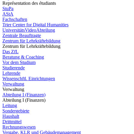
Représentation des étudiants
StuPa
AStA
Fachschaften
Trier Center for Digital Humanities
UniversitätsVideoAbteilung
Zentrale Beauftragte
Zentrum für Lehrkräftebildung
Zentrum für Lehrkräftebildung
Das ZfL
Beratung & Coaching
Vor dem Studium
Studierende
Lehrende
Wissenschftl. Einrichtungen
Verwaltung
Verwaltung
Abteilung I (Finanzen)
Abteilung I (Finanzen)
Leitung
Sondergebiete
Haushalt
Drittmittel
Rechnungswesen
Vergabe, KLR und Gebäudemanagement