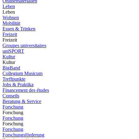
Onlinematerialien
Leben
Leben
Wohnen
Mobilität
Essen & Trinken
Freizeit
Freizeit
Groupes universitaires
uniSPORT
Kultur
Kultur
BigBand
Collegium Musicum
Treffpunkte
Jobs & Praktika
Financement des études
Conseils
Beratung & Service
Forschung
Forschung
Forschung
Forschung
Forschung
Forschungsförderung