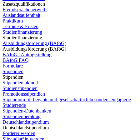
Zusatzqualifikationen
Fremdsprachenerwerb
Auslandsaufenthalt
Praktikum
Termine & Fristen
Studienfinanzierung
Studienfinanzierung
Ausbildungsförderung (BAföG)
Ausbildungsförderung (BAföG)
BAföG | Antragsstellung
BAföG FAQ
Formulare
Stipendien
Stipendien
Stipendien aktuell
Studienstipendien
Promotionsstipendien
Stipendium für begabte und gesellschaftlich besonders engagierte
Studierende
Stipendien-Datenbanken
Stipendienberatung
Deutschlandstipendium
Deutschlandstipendium
Förderer werden
Stipendiat*in werden