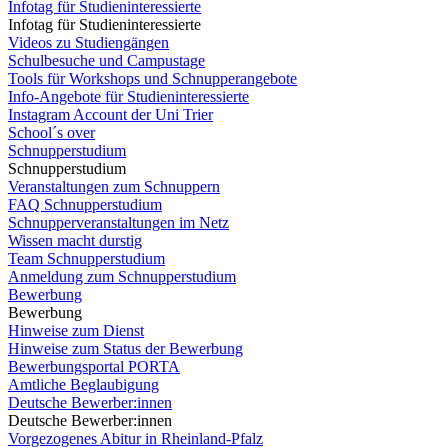
Infotag für Studieninteressierte
Infotag für Studieninteressierte
Videos zu Studiengängen
Schulbesuche und Campustage
Tools für Workshops und Schnupperangebote
Info-Angebote für Studieninteressierte
Instagram Account der Uni Trier
School´s over
Schnupperstudium
Schnupperstudium
Veranstaltungen zum Schnuppern
FAQ Schnupperstudium
Schnupperveranstaltungen im Netz
Wissen macht durstig
Team Schnupperstudium
Anmeldung zum Schnupperstudium
Bewerbung
Bewerbung
Hinweise zum Dienst
Hinweise zum Status der Bewerbung
Bewerbungsportal PORTA
Amtliche Beglaubigung
Deutsche Bewerber:innen
Deutsche Bewerber:innen
Vorgezogenes Abitur in Rheinland-Pfalz