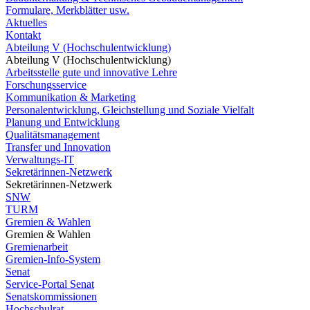
Formulare, Merkblätter usw.
Aktuelles
Kontakt
Abteilung V (Hochschulentwicklung)
Abteilung V (Hochschulentwicklung)
Arbeitsstelle gute und innovative Lehre
Forschungsservice
Kommunikation & Marketing
Personalentwicklung, Gleichstellung und Soziale Vielfalt
Planung und Entwicklung
Qualitätsmanagement
Transfer und Innovation
Verwaltungs-IT
Sekretärinnen-Netzwerk
Sekretärinnen-Netzwerk
SNW
TURM
Gremien & Wahlen
Gremien & Wahlen
Gremienarbeit
Gremien-Info-System
Senat
Service-Portal Senat
Senatskommissionen
Hochschulrat