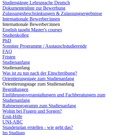
Studiengänge Lehrsprache Deutsch
Dokumentenliste zur Bewerbung
Zulassungsbeschränkungen & Zulassungsergebnisse
Internationale Bewerber:innen
Internationale Bewerber:innen
English taught Master's courses
Studienkolleg
PhD
Sonstige Programme / Austauschstudierende
FAQ
Fristen
Studienanfang
Studienanfang
Was ist zu tun nach der Einschreibung?
Orientierungstage zum Studienanfang
Orientierungstage zum Studienanfang
Begrüßungen
Einführungsveranstaltungen und Fachberatungen zum
Studienanfang
Rahmenprogramm zum Studienanfang
Wohin bei Fragen und Sorgen?
Ersti-Hilfe
UNI-ABC
Stundenplan erstellen - wie geht das?
Im Studium