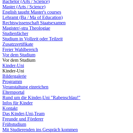
Bachelor (Arts / Science)
Master (Arts / Science)
English taught Master's courses
Lehramt (Ba / Ma of Education)
Rechtswissenschaft Staatsexamen
Magister/-stra Theologiae
Studienfächer
Studium in Vollzeit oder Teilzeit
Zusatzzertifikate
Freier Wahlbereich
Vor dem Studium
Vor dem Studium
Kinder-Uni
Kinder-Uni
Bildergalerie
Programm
Veranstaltung einreichen
Elternportal
Rund um die Kinder-Uni "Rabenschlau!"
Infos für Kinder
Kontakt
Das Kinder-Uni-Team
Freunde und Förderer
Frühstudium
Mit Studierenden ins Gespräch kommen