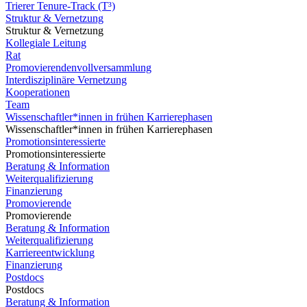
Trierer Tenure-Track (T³)
Struktur & Vernetzung
Struktur & Vernetzung
Kollegiale Leitung
Rat
Promovierendenvollversammlung
Interdisziplinäre Vernetzung
Kooperationen
Team
Wissenschaftler*innen in frühen Karrierephasen
Wissenschaftler*innen in frühen Karrierephasen
Promotionsinteressierte
Promotionsinteressierte
Beratung & Information
Weiterqualifizierung
Finanzierung
Promovierende
Promovierende
Beratung & Information
Weiterqualifizierung
Karriereentwicklung
Finanzierung
Postdocs
Postdocs
Beratung & Information