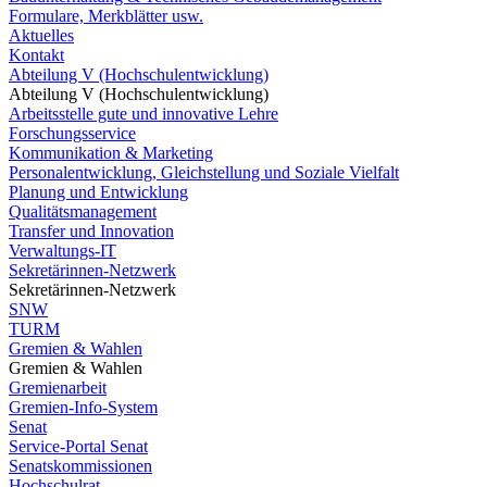
Formulare, Merkblätter usw.
Aktuelles
Kontakt
Abteilung V (Hochschulentwicklung)
Abteilung V (Hochschulentwicklung)
Arbeitsstelle gute und innovative Lehre
Forschungsservice
Kommunikation & Marketing
Personalentwicklung, Gleichstellung und Soziale Vielfalt
Planung und Entwicklung
Qualitätsmanagement
Transfer und Innovation
Verwaltungs-IT
Sekretärinnen-Netzwerk
Sekretärinnen-Netzwerk
SNW
TURM
Gremien & Wahlen
Gremien & Wahlen
Gremienarbeit
Gremien-Info-System
Senat
Service-Portal Senat
Senatskommissionen
Hochschulrat