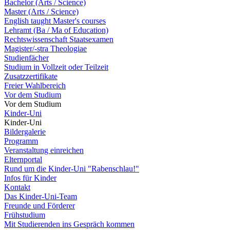
Bachelor (Arts / Science)
Master (Arts / Science)
English taught Master's courses
Lehramt (Ba / Ma of Education)
Rechtswissenschaft Staatsexamen
Magister/-stra Theologiae
Studienfächer
Studium in Vollzeit oder Teilzeit
Zusatzzertifikate
Freier Wahlbereich
Vor dem Studium
Vor dem Studium
Kinder-Uni
Kinder-Uni
Bildergalerie
Programm
Veranstaltung einreichen
Elternportal
Rund um die Kinder-Uni "Rabenschlau!"
Infos für Kinder
Kontakt
Das Kinder-Uni-Team
Freunde und Förderer
Frühstudium
Mit Studierenden ins Gespräch kommen