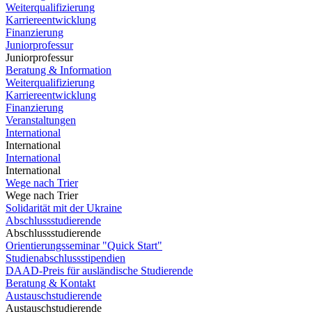
Weiterqualifizierung
Karriereentwicklung
Finanzierung
Juniorprofessur
Juniorprofessur
Beratung & Information
Weiterqualifizierung
Karriereentwicklung
Finanzierung
Veranstaltungen
International
International
International
International
Wege nach Trier
Wege nach Trier
Solidarität mit der Ukraine
Abschlussstudierende
Abschlussstudierende
Orientierungsseminar "Quick Start"
Studienabschlussstipendien
DAAD-Preis für ausländische Studierende
Beratung & Kontakt
Austauschstudierende
Austauschstudierende