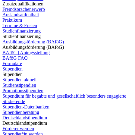
Zusatzqualifikationen
Fremdsprachenerwerb
Auslandsaufenthalt
Praktikum
Termine & Fristen
Studienfinanzierung
Studienfinanzierung
Ausbildungsförderung (BAföG)
Ausbildungsförderung (BAföG)
BAföG | Antragsstellung
BAföG FAQ
Formulare
Stipendien
Stipendien
Stipendien aktuell
Studienstipendien
Promotionsstipendien
Stipendium für begabte und gesellschaftlich besonders engagierte
Studierende
Stipendien-Datenbanken
Stipendienberatung
Deutschlandstipendium
Deutschlandstipendium
Förderer werden
Stipendiat*in werden