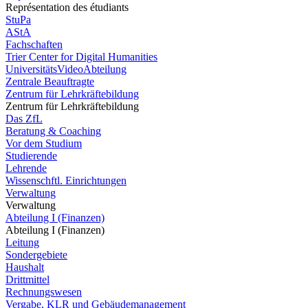
Représentation des étudiants
StuPa
AStA
Fachschaften
Trier Center for Digital Humanities
UniversitätsVideoAbteilung
Zentrale Beauftragte
Zentrum für Lehrkräftebildung
Zentrum für Lehrkräftebildung
Das ZfL
Beratung & Coaching
Vor dem Studium
Studierende
Lehrende
Wissenschftl. Einrichtungen
Verwaltung
Verwaltung
Abteilung I (Finanzen)
Abteilung I (Finanzen)
Leitung
Sondergebiete
Haushalt
Drittmittel
Rechnungswesen
Vergabe, KLR und Gebäudemanagement