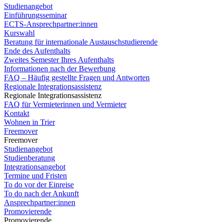
Studienangebot
Einführungsseminar
ECTS-Ansprechpartner:innen
Kurswahl
Beratung für internationale Austauschstudierende
Ende des Aufenthalts
Zweites Semester Ihres Aufenthalts
Informationen nach der Bewerbung
FAQ – Häufig gestellte Fragen und Antworten
Regionale Integrationsassistenz
Regionale Integrationsassistenz
FAQ für Vermieterinnen und Vermieter
Kontakt
Wohnen in Trier
Freemover
Freemover
Studienangebot
Studienberatung
Integrationsangebot
Termine und Fristen
To do vor der Einreise
To do nach der Ankunft
Ansprechpartner:innen
Promovierende
Promovierende