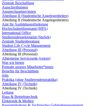
Zentrale Beschaffung
Ausschreibungen
Ansprechpartner/innen
Abteilung II (Studentische Angelegenheiten)
Abteilung II (Studentische Angelegenheiten)
Amt für Ausbildungsförderung
Hochschulprüfungsamt (HPA)
International Office
Studierendensekretariat (StuSek)
Zentrale Studienberatung
Student Life Cycle Management
Abteilung III (Personal)
Abteilung III (Personal)
Allgemeine Serviceseite (extern)
Was wir bieten
Portraits unserer Mitarbeiter*innen
Benefits für Beschäftigte
Jobs
Praktika (ohne Studierendenpraktika)
Abteilung IV (Technik)
Abteilung IV (Technik)
Leitung
Haus & Betriebstechnik
Elektronik & Medien
Bauunterhaltung & Technisches Gebäudemanagement