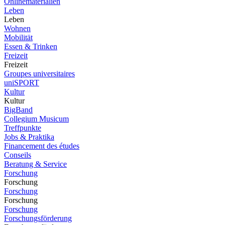
Onlinematerialien
Leben
Leben
Wohnen
Mobilität
Essen & Trinken
Freizeit
Freizeit
Groupes universitaires
uniSPORT
Kultur
Kultur
BigBand
Collegium Musicum
Treffpunkte
Jobs & Praktika
Financement des études
Conseils
Beratung & Service
Forschung
Forschung
Forschung
Forschung
Forschung
Forschungsförderung