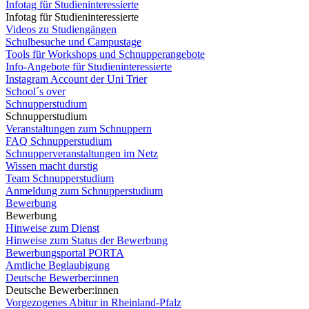
Infotag für Studieninteressierte
Infotag für Studieninteressierte
Videos zu Studiengängen
Schulbesuche und Campustage
Tools für Workshops und Schnupperangebote
Info-Angebote für Studieninteressierte
Instagram Account der Uni Trier
School´s over
Schnupperstudium
Schnupperstudium
Veranstaltungen zum Schnuppern
FAQ Schnupperstudium
Schnupperveranstaltungen im Netz
Wissen macht durstig
Team Schnupperstudium
Anmeldung zum Schnupperstudium
Bewerbung
Bewerbung
Hinweise zum Dienst
Hinweise zum Status der Bewerbung
Bewerbungsportal PORTA
Amtliche Beglaubigung
Deutsche Bewerber:innen
Deutsche Bewerber:innen
Vorgezogenes Abitur in Rheinland-Pfalz