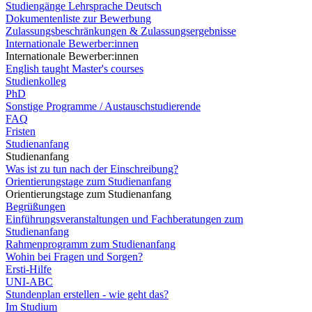
Studiengänge Lehrsprache Deutsch
Dokumentenliste zur Bewerbung
Zulassungsbeschränkungen & Zulassungsergebnisse
Internationale Bewerber:innen
Internationale Bewerber:innen
English taught Master's courses
Studienkolleg
PhD
Sonstige Programme / Austauschstudierende
FAQ
Fristen
Studienanfang
Studienanfang
Was ist zu tun nach der Einschreibung?
Orientierungstage zum Studienanfang
Orientierungstage zum Studienanfang
Begrüßungen
Einführungsveranstaltungen und Fachberatungen zum
Studienanfang
Rahmenprogramm zum Studienanfang
Wohin bei Fragen und Sorgen?
Ersti-Hilfe
UNI-ABC
Stundenplan erstellen - wie geht das?
Im Studium