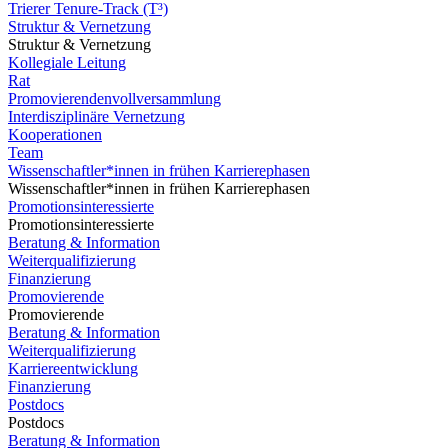
Trierer Tenure-Track (T³)
Struktur & Vernetzung
Struktur & Vernetzung
Kollegiale Leitung
Rat
Promovierendenvollversammlung
Interdisziplinäre Vernetzung
Kooperationen
Team
Wissenschaftler*innen in frühen Karrierephasen
Wissenschaftler*innen in frühen Karrierephasen
Promotionsinteressierte
Promotionsinteressierte
Beratung & Information
Weiterqualifizierung
Finanzierung
Promovierende
Promovierende
Beratung & Information
Weiterqualifizierung
Karriereentwicklung
Finanzierung
Postdocs
Postdocs
Beratung & Information