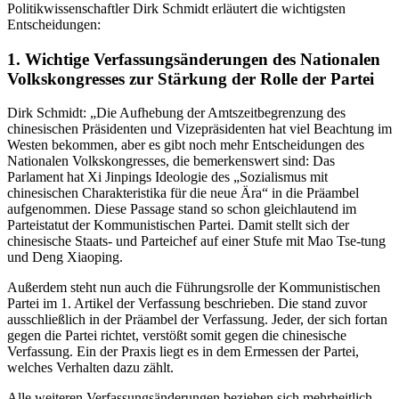
Politikwissenschaftler Dirk Schmidt erläutert die wichtigsten
Entscheidungen:
1. Wichtige Verfassungsänderungen des Nationalen
Volkskongresses zur Stärkung der Rolle der Partei
Dirk Schmidt: „Die Aufhebung der Amtszeitbegrenzung des
chinesischen Präsidenten und Vizepräsidenten hat viel Beachtung im
Westen bekommen, aber es gibt noch mehr Entscheidungen des
Nationalen Volkskongresses, die bemerkenswert sind: Das
Parlament hat Xi Jinpings Ideologie des „Sozialismus mit
chinesischen Charakteristika für die neue Ära“ in die Präambel
aufgenommen. Diese Passage stand so schon gleichlautend im
Parteistatut der Kommunistischen Partei. Damit stellt sich der
chinesische Staats- und Parteichef auf einer Stufe mit Mao Tse-tung
und Deng Xiaoping.
Außerdem steht nun auch die Führungsrolle der Kommunistischen
Partei im 1. Artikel der Verfassung beschrieben. Die stand zuvor
ausschließlich in der Präambel der Verfassung. Jeder, der sich fortan
gegen die Partei richtet, verstößt somit gegen die chinesische
Verfassung. Ein der Praxis liegt es in dem Ermessen der Partei,
welches Verhalten dazu zählt.
Alle weiteren Verfassungsänderungen beziehen sich mehrheitlich