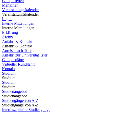
Campusleben
Menschen
Veranstaltungskalender
Veranstaltungskalender
Login
Interne Mitteilungen
Interne Mitteilungen
Erklärung
Archiv
Anfahrt & Kontakt
Anfahrt & Kontakt
Anreise nach Trier
Anfahrt zur Universität Trier
Campuspläne
Virtueller Rundgang
Kontakt
Studium
Studium
Studium
Studium
Studienangebot
Studienangebot
Studiengänge von A-Z
Studiengänge von A-Z
Interdisziplinäre Studiengänge