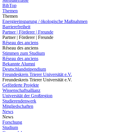
Mensaterrasse
BibTop
Themen
Themen
Energieeinsparung / ökologische Maßnahmen
Barrierefreiheit
Partner | Förderer | Freunde
Partner | Förderer | Freunde
Réseau des anciens
Réseau des anciens
Stimmen zum Studium
Réseau des anciens
Bekannte Alumni
Deutschlandstipendium
Freundeskreis Trierer Universität e.V.
Freundeskreis Trierer Universität e.V.
Geförderte Projekte
Wissenschaftsallianz
Universität der Großregion
Studierendenwerk
Mitgliedschaften
News
News
Forschung
Studium