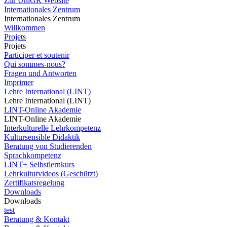
Zur UniGR Website
Internationales Zentrum
Internationales Zentrum
Willkommen
Projets
Projets
Participer et soutenir
Qui sommes-nous?
Fragen und Antworten
Imprimer
Lehre International (LINT)
Lehre International (LINT)
LINT-Online Akademie
LINT-Online Akademie
Interkulturelle Lehrkompetenz
Kultursensible Didaktik
Beratung von Studierenden
Sprachkompetenz
LINT+ Selbstlernkurs
Lehrkulturvideos (Geschützt)
Zertifikatsregelung
Downloads
Downloads
test
Beratung & Kontakt