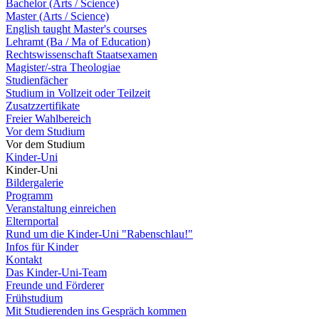
Bachelor (Arts / Science)
Master (Arts / Science)
English taught Master's courses
Lehramt (Ba / Ma of Education)
Rechtswissenschaft Staatsexamen
Magister/-stra Theologiae
Studienfächer
Studium in Vollzeit oder Teilzeit
Zusatzzertifikate
Freier Wahlbereich
Vor dem Studium
Vor dem Studium
Kinder-Uni
Kinder-Uni
Bildergalerie
Programm
Veranstaltung einreichen
Elternportal
Rund um die Kinder-Uni "Rabenschlau!"
Infos für Kinder
Kontakt
Das Kinder-Uni-Team
Freunde und Förderer
Frühstudium
Mit Studierenden ins Gespräch kommen