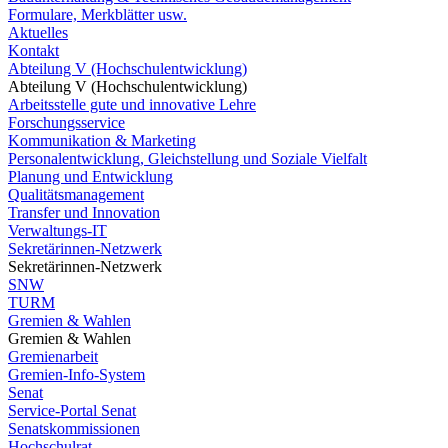
Formulare, Merkblätter usw.
Aktuelles
Kontakt
Abteilung V (Hochschulentwicklung)
Abteilung V (Hochschulentwicklung)
Arbeitsstelle gute und innovative Lehre
Forschungsservice
Kommunikation & Marketing
Personalentwicklung, Gleichstellung und Soziale Vielfalt
Planung und Entwicklung
Qualitätsmanagement
Transfer und Innovation
Verwaltungs-IT
Sekretärinnen-Netzwerk
Sekretärinnen-Netzwerk
SNW
TURM
Gremien & Wahlen
Gremien & Wahlen
Gremienarbeit
Gremien-Info-System
Senat
Service-Portal Senat
Senatskommissionen
Hochschulrat