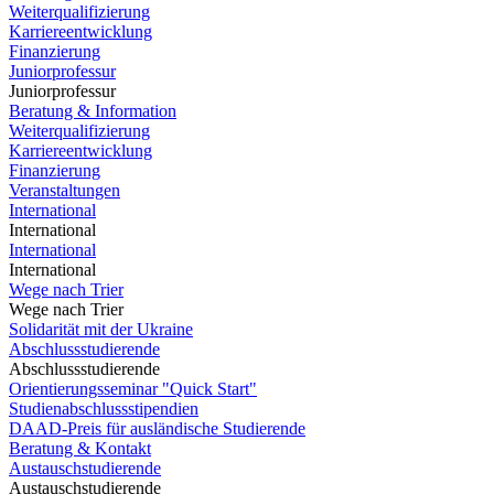
Weiterqualifizierung
Karriereentwicklung
Finanzierung
Juniorprofessur
Juniorprofessur
Beratung & Information
Weiterqualifizierung
Karriereentwicklung
Finanzierung
Veranstaltungen
International
International
International
International
Wege nach Trier
Wege nach Trier
Solidarität mit der Ukraine
Abschlussstudierende
Abschlussstudierende
Orientierungsseminar "Quick Start"
Studienabschlussstipendien
DAAD-Preis für ausländische Studierende
Beratung & Kontakt
Austauschstudierende
Austauschstudierende