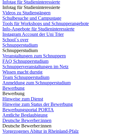
Infotag für Studieninteressierte
Infotag für Studieninteressierte
Videos zu Studiengängen
Schulbesuche und Campustage
Tools für Workshops und Schnupperangebote
Info-Angebote für Studieninteressierte
Instagram Account der Uni Trier
School´s over
Schnupperstudium
Schnupperstudium
Veranstaltungen zum Schnuppern
FAQ Schnupperstudium
Schnupperveranstaltungen im Netz
Wissen macht durstig
Team Schnupperstudium
Anmeldung zum Schnupperstudium
Bewerbung
Bewerbung
Hinweise zum Dienst
Hinweise zum Status der Bewerbung
Bewerbungsportal PORTA
Amtliche Beglaubigung
Deutsche Bewerber:innen
Deutsche Bewerber:innen
Vorgezogenes Abitur in Rheinland-Pfalz