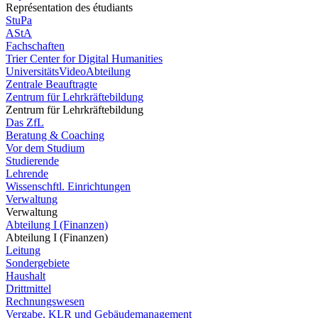
Représentation des étudiants
StuPa
AStA
Fachschaften
Trier Center for Digital Humanities
UniversitätsVideoAbteilung
Zentrale Beauftragte
Zentrum für Lehrkräftebildung
Zentrum für Lehrkräftebildung
Das ZfL
Beratung & Coaching
Vor dem Studium
Studierende
Lehrende
Wissenschftl. Einrichtungen
Verwaltung
Verwaltung
Abteilung I (Finanzen)
Abteilung I (Finanzen)
Leitung
Sondergebiete
Haushalt
Drittmittel
Rechnungswesen
Vergabe, KLR und Gebäudemanagement