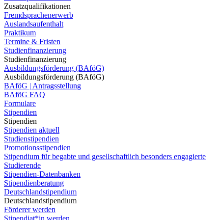
Zusatzqualifikationen
Fremdsprachenerwerb
Auslandsaufenthalt
Praktikum
Termine & Fristen
Studienfinanzierung
Studienfinanzierung
Ausbildungsförderung (BAföG)
Ausbildungsförderung (BAföG)
BAföG | Antragsstellung
BAföG FAQ
Formulare
Stipendien
Stipendien
Stipendien aktuell
Studienstipendien
Promotionsstipendien
Stipendium für begabte und gesellschaftlich besonders engagierte
Studierende
Stipendien-Datenbanken
Stipendienberatung
Deutschlandstipendium
Deutschlandstipendium
Förderer werden
Stipendiat*in werden