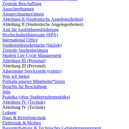
Zentrale Beschaffung
Ausschreibungen
Ansprechpartner/innen
Abteilung II (Studentische Angelegenheiten)
Abteilung II (Studentische Angelegenheiten)
Amt für Ausbildungsförderung
Hochschulprüfungsamt (HPA)
International Office
Studierendensekretariat (StuSek)
Zentrale Studienberatung
Student Life Cycle Management
Abteilung III (Personal)
Abteilung III (Personal)
Allgemeine Serviceseite (extern)
Was wir bieten
Portraits unserer Mitarbeiter*innen
Benefits für Beschäftigte
Jobs
Praktika (ohne Studierendenpraktika)
Abteilung IV (Technik)
Abteilung IV (Technik)
Leitung
Haus & Betriebstechnik
Elektronik & Medien
Bauunterhaltung & Technisches Gebäudemanagement