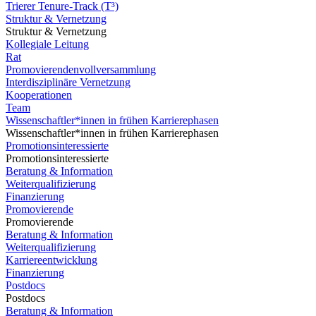
Trierer Tenure-Track (T³)
Struktur & Vernetzung
Struktur & Vernetzung
Kollegiale Leitung
Rat
Promovierendenvollversammlung
Interdisziplinäre Vernetzung
Kooperationen
Team
Wissenschaftler*innen in frühen Karrierephasen
Wissenschaftler*innen in frühen Karrierephasen
Promotionsinteressierte
Promotionsinteressierte
Beratung & Information
Weiterqualifizierung
Finanzierung
Promovierende
Promovierende
Beratung & Information
Weiterqualifizierung
Karriereentwicklung
Finanzierung
Postdocs
Postdocs
Beratung & Information