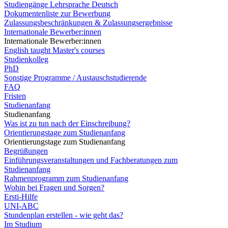
Studiengänge Lehrsprache Deutsch
Dokumentenliste zur Bewerbung
Zulassungsbeschränkungen & Zulassungsergebnisse
Internationale Bewerber:innen
Internationale Bewerber:innen
English taught Master's courses
Studienkolleg
PhD
Sonstige Programme / Austauschstudierende
FAQ
Fristen
Studienanfang
Studienanfang
Was ist zu tun nach der Einschreibung?
Orientierungstage zum Studienanfang
Orientierungstage zum Studienanfang
Begrüßungen
Einführungsveranstaltungen und Fachberatungen zum
Studienanfang
Rahmenprogramm zum Studienanfang
Wohin bei Fragen und Sorgen?
Ersti-Hilfe
UNI-ABC
Stundenplan erstellen - wie geht das?
Im Studium