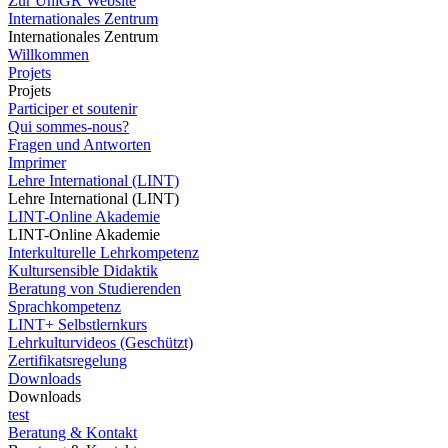
Zur UniGR Website
Internationales Zentrum
Internationales Zentrum
Willkommen
Projets
Projets
Participer et soutenir
Qui sommes-nous?
Fragen und Antworten
Imprimer
Lehre International (LINT)
Lehre International (LINT)
LINT-Online Akademie
LINT-Online Akademie
Interkulturelle Lehrkompetenz
Kultursensible Didaktik
Beratung von Studierenden
Sprachkompetenz
LINT+ Selbstlernkurs
Lehrkulturvideos (Geschützt)
Zertifikatsregelung
Downloads
Downloads
test
Beratung & Kontakt