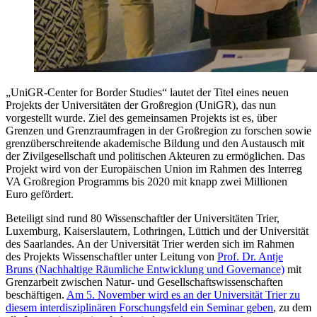
„UniGR-Center for Border Studies“ lautet der Titel eines neuen
Projekts der Universitäten der Großregion (UniGR), das nun
vorgestellt wurde. Ziel des gemeinsamen Projekts ist es, über
Grenzen und Grenzraumfragen in der Großregion zu forschen sowie
grenzüberschreitende akademische Bildung und den Austausch mit
der Zivilgesellschaft und politischen Akteuren zu ermöglichen. Das
Projekt wird von der Europäischen Union im Rahmen des Interreg
VA Großregion Programms bis 2020 mit knapp zwei Millionen
Euro gefördert.
Beteiligt sind rund 80 Wissenschaftler der Universitäten Trier,
Luxemburg, Kaiserslautern, Lothringen, Lüttich und der Universität
des Saarlandes. An der Universität Trier werden sich im Rahmen
des Projekts Wissenschaftler unter Leitung von
Prof. Dr. Antje
Bruns (Nachhaltige Räumliche Entwicklung und Governance)
mit
Grenzarbeit zwischen Natur- und Gesellschaftswissenschaften
beschäftigen.
Am 5. November wird es an der Universität Trier zu
diesem interdisziplinären Forschungsfeld ein Seminar geben
, zu dem