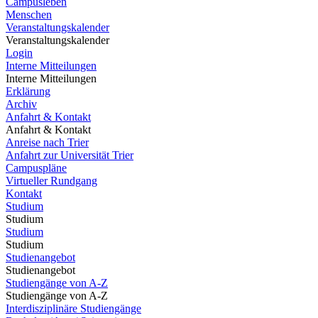
Campusleben
Menschen
Veranstaltungskalender
Veranstaltungskalender
Login
Interne Mitteilungen
Interne Mitteilungen
Erklärung
Archiv
Anfahrt & Kontakt
Anfahrt & Kontakt
Anreise nach Trier
Anfahrt zur Universität Trier
Campuspläne
Virtueller Rundgang
Kontakt
Studium
Studium
Studium
Studium
Studienangebot
Studienangebot
Studiengänge von A-Z
Studiengänge von A-Z
Interdisziplinäre Studiengänge