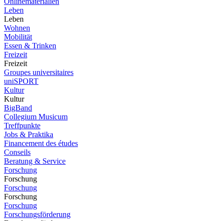
Onlinematerialien
Leben
Leben
Wohnen
Mobilität
Essen & Trinken
Freizeit
Freizeit
Groupes universitaires
uniSPORT
Kultur
Kultur
BigBand
Collegium Musicum
Treffpunkte
Jobs & Praktika
Financement des études
Conseils
Beratung & Service
Forschung
Forschung
Forschung
Forschung
Forschung
Forschungsförderung