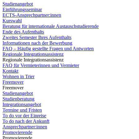
Studienangebot
Einführungsseminar
ECTS-Ansprechpartner:innen
Kurswahl
Beratung für internationale Austauschstudierende
Ende des Aufenthalts
Zweites Semester Ihres Aufenthalts
Informationen nach der Bewerbung
FAQ – Häufig gestellte Fragen und Antworten
Regionale Integrationsassistenz
Regionale Integrationsassistenz
FAQ für Vermieterinnen und Vermieter
Kontakt
Wohnen in Trier
Freemover
Freemover
Studienangebot
Studienberatung
Integrationsangebot
Termine und Fristen
To do vor der Einreise
To do nach der Ankunft
Ansprechpartner:innen
Promovierende
Promovierende