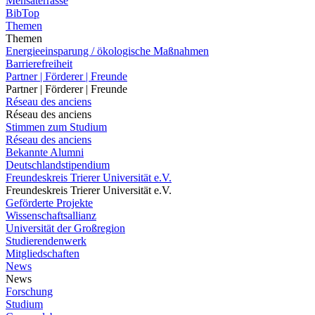
Mensaterrasse
BibTop
Themen
Themen
Energieeinsparung / ökologische Maßnahmen
Barrierefreiheit
Partner | Förderer | Freunde
Partner | Förderer | Freunde
Réseau des anciens
Réseau des anciens
Stimmen zum Studium
Réseau des anciens
Bekannte Alumni
Deutschlandstipendium
Freundeskreis Trierer Universität e.V.
Freundeskreis Trierer Universität e.V.
Geförderte Projekte
Wissenschaftsallianz
Universität der Großregion
Studierendenwerk
Mitgliedschaften
News
News
Forschung
Studium