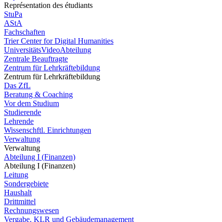
Représentation des étudiants
StuPa
AStA
Fachschaften
Trier Center for Digital Humanities
UniversitätsVideoAbteilung
Zentrale Beauftragte
Zentrum für Lehrkräftebildung
Zentrum für Lehrkräftebildung
Das ZfL
Beratung & Coaching
Vor dem Studium
Studierende
Lehrende
Wissenschftl. Einrichtungen
Verwaltung
Verwaltung
Abteilung I (Finanzen)
Abteilung I (Finanzen)
Leitung
Sondergebiete
Haushalt
Drittmittel
Rechnungswesen
Vergabe, KLR und Gebäudemanagement