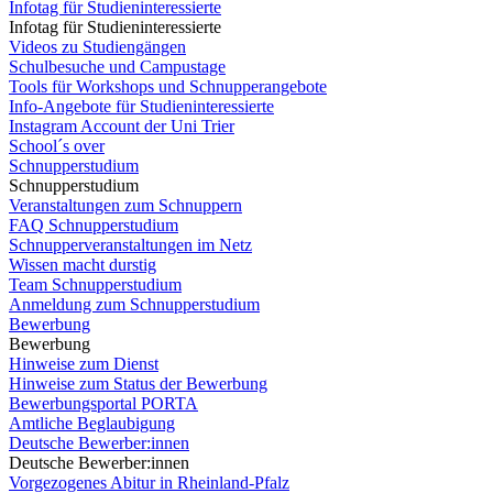
Infotag für Studieninteressierte
Infotag für Studieninteressierte
Videos zu Studiengängen
Schulbesuche und Campustage
Tools für Workshops und Schnupperangebote
Info-Angebote für Studieninteressierte
Instagram Account der Uni Trier
School´s over
Schnupperstudium
Schnupperstudium
Veranstaltungen zum Schnuppern
FAQ Schnupperstudium
Schnupperveranstaltungen im Netz
Wissen macht durstig
Team Schnupperstudium
Anmeldung zum Schnupperstudium
Bewerbung
Bewerbung
Hinweise zum Dienst
Hinweise zum Status der Bewerbung
Bewerbungsportal PORTA
Amtliche Beglaubigung
Deutsche Bewerber:innen
Deutsche Bewerber:innen
Vorgezogenes Abitur in Rheinland-Pfalz