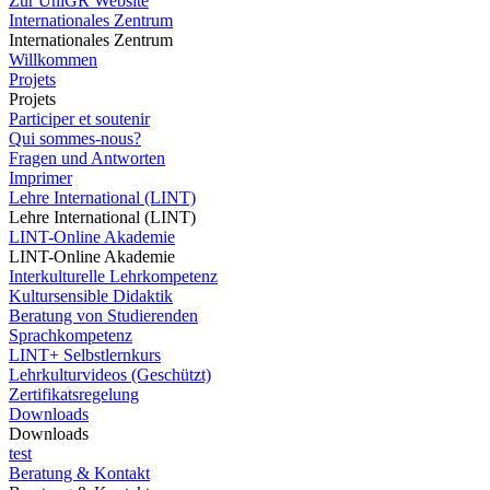
Zur UniGR Website
Internationales Zentrum
Internationales Zentrum
Willkommen
Projets
Projets
Participer et soutenir
Qui sommes-nous?
Fragen und Antworten
Imprimer
Lehre International (LINT)
Lehre International (LINT)
LINT-Online Akademie
LINT-Online Akademie
Interkulturelle Lehrkompetenz
Kultursensible Didaktik
Beratung von Studierenden
Sprachkompetenz
LINT+ Selbstlernkurs
Lehrkulturvideos (Geschützt)
Zertifikatsregelung
Downloads
Downloads
test
Beratung & Kontakt