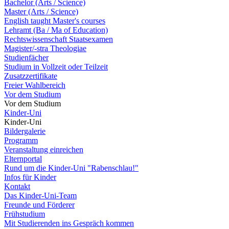
Bachelor (Arts / Science)
Master (Arts / Science)
English taught Master's courses
Lehramt (Ba / Ma of Education)
Rechtswissenschaft Staatsexamen
Magister/-stra Theologiae
Studienfächer
Studium in Vollzeit oder Teilzeit
Zusatzzertifikate
Freier Wahlbereich
Vor dem Studium
Vor dem Studium
Kinder-Uni
Kinder-Uni
Bildergalerie
Programm
Veranstaltung einreichen
Elternportal
Rund um die Kinder-Uni "Rabenschlau!"
Infos für Kinder
Kontakt
Das Kinder-Uni-Team
Freunde und Förderer
Frühstudium
Mit Studierenden ins Gespräch kommen