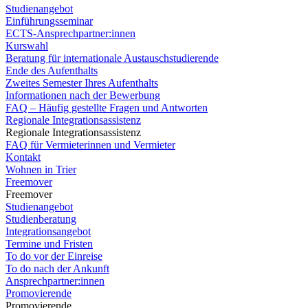
Studienangebot
Einführungsseminar
ECTS-Ansprechpartner:innen
Kurswahl
Beratung für internationale Austauschstudierende
Ende des Aufenthalts
Zweites Semester Ihres Aufenthalts
Informationen nach der Bewerbung
FAQ – Häufig gestellte Fragen und Antworten
Regionale Integrationsassistenz
Regionale Integrationsassistenz
FAQ für Vermieterinnen und Vermieter
Kontakt
Wohnen in Trier
Freemover
Freemover
Studienangebot
Studienberatung
Integrationsangebot
Termine und Fristen
To do vor der Einreise
To do nach der Ankunft
Ansprechpartner:innen
Promovierende
Promovierende