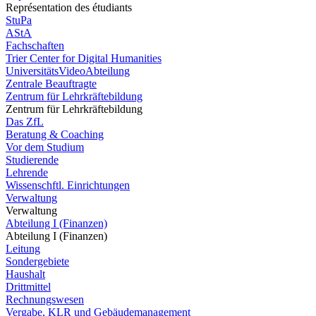
Représentation des étudiants
StuPa
AStA
Fachschaften
Trier Center for Digital Humanities
UniversitätsVideoAbteilung
Zentrale Beauftragte
Zentrum für Lehrkräftebildung
Zentrum für Lehrkräftebildung
Das ZfL
Beratung & Coaching
Vor dem Studium
Studierende
Lehrende
Wissenschftl. Einrichtungen
Verwaltung
Verwaltung
Abteilung I (Finanzen)
Abteilung I (Finanzen)
Leitung
Sondergebiete
Haushalt
Drittmittel
Rechnungswesen
Vergabe, KLR und Gebäudemanagement