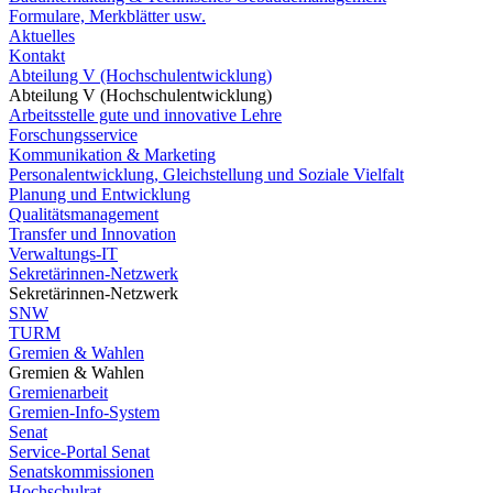
Formulare, Merkblätter usw.
Aktuelles
Kontakt
Abteilung V (Hochschulentwicklung)
Abteilung V (Hochschulentwicklung)
Arbeitsstelle gute und innovative Lehre
Forschungsservice
Kommunikation & Marketing
Personalentwicklung, Gleichstellung und Soziale Vielfalt
Planung und Entwicklung
Qualitätsmanagement
Transfer und Innovation
Verwaltungs-IT
Sekretärinnen-Netzwerk
Sekretärinnen-Netzwerk
SNW
TURM
Gremien & Wahlen
Gremien & Wahlen
Gremienarbeit
Gremien-Info-System
Senat
Service-Portal Senat
Senatskommissionen
Hochschulrat