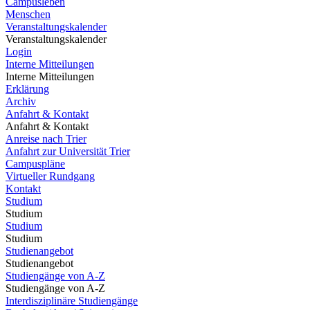
Campusleben
Menschen
Veranstaltungskalender
Veranstaltungskalender
Login
Interne Mitteilungen
Interne Mitteilungen
Erklärung
Archiv
Anfahrt & Kontakt
Anfahrt & Kontakt
Anreise nach Trier
Anfahrt zur Universität Trier
Campuspläne
Virtueller Rundgang
Kontakt
Studium
Studium
Studium
Studium
Studienangebot
Studienangebot
Studiengänge von A-Z
Studiengänge von A-Z
Interdisziplinäre Studiengänge