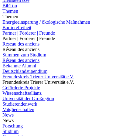
Mensaterrasse
BibTop
Themen
Themen
Energieeinsparung / ökologische Maßnahmen
Barrierefreiheit
Partner | Förderer | Freunde
Partner | Förderer | Freunde
Réseau des anciens
Réseau des anciens
Stimmen zum Studium
Réseau des anciens
Bekannte Alumni
Deutschlandstipendium
Freundeskreis Trierer Universität e.V.
Freundeskreis Trierer Universität e.V.
Geförderte Projekte
Wissenschaftsallianz
Universität der Großregion
Studierendenwerk
Mitgliedschaften
News
News
Forschung
Studium