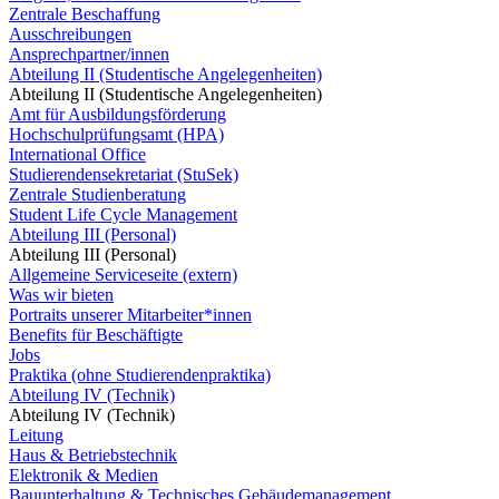
Zentrale Beschaffung
Ausschreibungen
Ansprechpartner/innen
Abteilung II (Studentische Angelegenheiten)
Abteilung II (Studentische Angelegenheiten)
Amt für Ausbildungsförderung
Hochschulprüfungsamt (HPA)
International Office
Studierendensekretariat (StuSek)
Zentrale Studienberatung
Student Life Cycle Management
Abteilung III (Personal)
Abteilung III (Personal)
Allgemeine Serviceseite (extern)
Was wir bieten
Portraits unserer Mitarbeiter*innen
Benefits für Beschäftigte
Jobs
Praktika (ohne Studierendenpraktika)
Abteilung IV (Technik)
Abteilung IV (Technik)
Leitung
Haus & Betriebstechnik
Elektronik & Medien
Bauunterhaltung & Technisches Gebäudemanagement