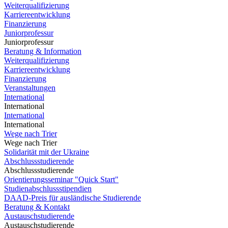
Weiterqualifizierung
Karriereentwicklung
Finanzierung
Juniorprofessur
Juniorprofessur
Beratung & Information
Weiterqualifizierung
Karriereentwicklung
Finanzierung
Veranstaltungen
International
International
International
International
Wege nach Trier
Wege nach Trier
Solidarität mit der Ukraine
Abschlussstudierende
Abschlussstudierende
Orientierungsseminar "Quick Start"
Studienabschlussstipendien
DAAD-Preis für ausländische Studierende
Beratung & Kontakt
Austauschstudierende
Austauschstudierende