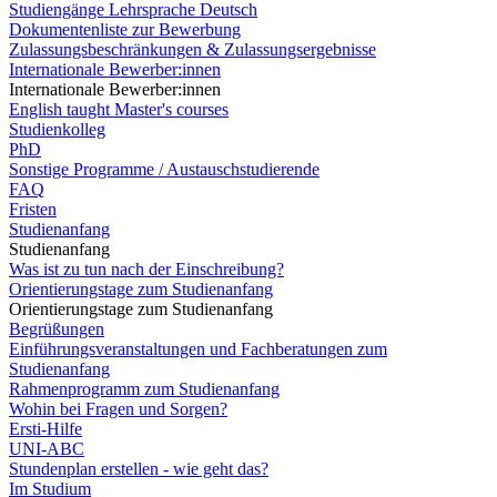
Studiengänge Lehrsprache Deutsch
Dokumentenliste zur Bewerbung
Zulassungsbeschränkungen & Zulassungsergebnisse
Internationale Bewerber:innen
Internationale Bewerber:innen
English taught Master's courses
Studienkolleg
PhD
Sonstige Programme / Austauschstudierende
FAQ
Fristen
Studienanfang
Studienanfang
Was ist zu tun nach der Einschreibung?
Orientierungstage zum Studienanfang
Orientierungstage zum Studienanfang
Begrüßungen
Einführungsveranstaltungen und Fachberatungen zum
Studienanfang
Rahmenprogramm zum Studienanfang
Wohin bei Fragen und Sorgen?
Ersti-Hilfe
UNI-ABC
Stundenplan erstellen - wie geht das?
Im Studium