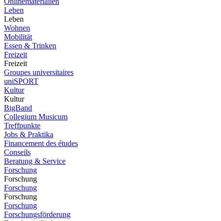
Onlinematerialien
Leben
Leben
Wohnen
Mobilität
Essen & Trinken
Freizeit
Freizeit
Groupes universitaires
uniSPORT
Kultur
Kultur
BigBand
Collegium Musicum
Treffpunkte
Jobs & Praktika
Financement des études
Conseils
Beratung & Service
Forschung
Forschung
Forschung
Forschung
Forschung
Forschungsförderung