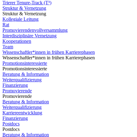
Trierer Tenure-Track (T³)
Struktur & Vernetzung
Struktur & Vernetzung
Kollegiale Leitung
Rat
Promovierendenvollversammlung
Interdisziplinäre Vernetzung
Kooperationen
Team
Wissenschaftler*innen in frühen Karrierephasen
Wissenschaftler*innen in frühen Karrierephasen
Promotionsinteressierte
Promotionsinteressierte
Beratung & Information
Weiterqualifizierung
Finanzierung
Promovierende
Promovierende
Beratung & Information
Weiterqualifizierung
Karriereentwicklung
Finanzierung
Postdocs
Postdocs
Beratung & Information