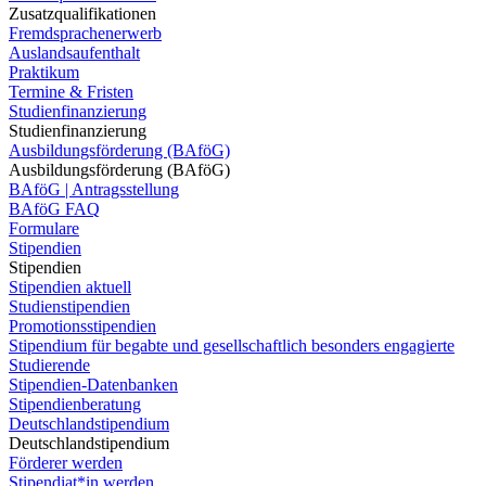
Zusatzqualifikationen
Fremdsprachenerwerb
Auslandsaufenthalt
Praktikum
Termine & Fristen
Studienfinanzierung
Studienfinanzierung
Ausbildungsförderung (BAföG)
Ausbildungsförderung (BAföG)
BAföG | Antragsstellung
BAföG FAQ
Formulare
Stipendien
Stipendien
Stipendien aktuell
Studienstipendien
Promotionsstipendien
Stipendium für begabte und gesellschaftlich besonders engagierte
Studierende
Stipendien-Datenbanken
Stipendienberatung
Deutschlandstipendium
Deutschlandstipendium
Förderer werden
Stipendiat*in werden