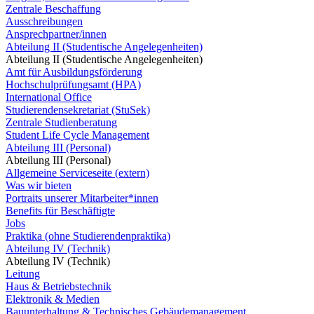
Zentrale Beschaffung
Ausschreibungen
Ansprechpartner/innen
Abteilung II (Studentische Angelegenheiten)
Abteilung II (Studentische Angelegenheiten)
Amt für Ausbildungsförderung
Hochschulprüfungsamt (HPA)
International Office
Studierendensekretariat (StuSek)
Zentrale Studienberatung
Student Life Cycle Management
Abteilung III (Personal)
Abteilung III (Personal)
Allgemeine Serviceseite (extern)
Was wir bieten
Portraits unserer Mitarbeiter*innen
Benefits für Beschäftigte
Jobs
Praktika (ohne Studierendenpraktika)
Abteilung IV (Technik)
Abteilung IV (Technik)
Leitung
Haus & Betriebstechnik
Elektronik & Medien
Bauunterhaltung & Technisches Gebäudemanagement