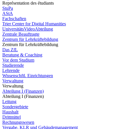
Représentation des étudiants
StuPa
AStA
Fachschaften
Trier Center for Digital Humanities
UniversitätsVideoAbteilung
Zentrale Beauftragte
Zentrum für Lehrkräftebildung
Zentrum für Lehrkräftebildung
Das ZfL
Beratung & Coaching
Vor dem Studium
Studierende
Lehrende
Wissenschftl. Einrichtungen
Verwaltung
Verwaltung
Abteilung I (Finanzen)
Abteilung I (Finanzen)
Leitung
Sondergebiete
Haushalt
Drittmittel
Rechnungswesen
Vergabe, KLR und Gebäudemanagement