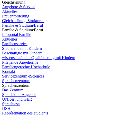
Gleichstellung
Angebote & Service
Aktuelles
Frauenförderung
Gleichstellung: Strukturen
Familie & Studium/Beruf
Familie & Studium/Beruf
Infoportal Familie
Aktuelles
Familienservice
Studierende mit Kindern
Beschäftigte mit Kindern
wissenschaftliche Qualifizierung mit Kindern
Pflegende Angehörige
Familiengerechte Hochschule
Kontakt
Servicezentrum eSciences
Sprachenzentrum
Sprachenzentrum
Das Zentrum
Sprachkurs-Angebot
UNIcert und GER
Sprachtests
DSH
Représentation des étudiants