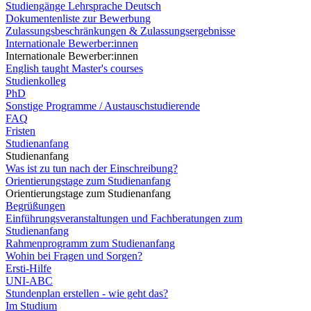
Studiengänge Lehrsprache Deutsch
Dokumentenliste zur Bewerbung
Zulassungsbeschränkungen & Zulassungsergebnisse
Internationale Bewerber:innen
Internationale Bewerber:innen
English taught Master's courses
Studienkolleg
PhD
Sonstige Programme / Austauschstudierende
FAQ
Fristen
Studienanfang
Studienanfang
Was ist zu tun nach der Einschreibung?
Orientierungstage zum Studienanfang
Orientierungstage zum Studienanfang
Begrüßungen
Einführungsveranstaltungen und Fachberatungen zum
Studienanfang
Rahmenprogramm zum Studienanfang
Wohin bei Fragen und Sorgen?
Ersti-Hilfe
UNI-ABC
Stundenplan erstellen - wie geht das?
Im Studium