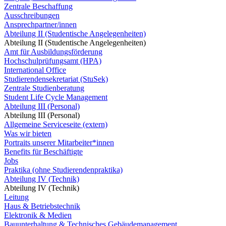
Zentrale Beschaffung
Ausschreibungen
Ansprechpartner/innen
Abteilung II (Studentische Angelegenheiten)
Abteilung II (Studentische Angelegenheiten)
Amt für Ausbildungsförderung
Hochschulprüfungsamt (HPA)
International Office
Studierendensekretariat (StuSek)
Zentrale Studienberatung
Student Life Cycle Management
Abteilung III (Personal)
Abteilung III (Personal)
Allgemeine Serviceseite (extern)
Was wir bieten
Portraits unserer Mitarbeiter*innen
Benefits für Beschäftigte
Jobs
Praktika (ohne Studierendenpraktika)
Abteilung IV (Technik)
Abteilung IV (Technik)
Leitung
Haus & Betriebstechnik
Elektronik & Medien
Bauunterhaltung & Technisches Gebäudemanagement