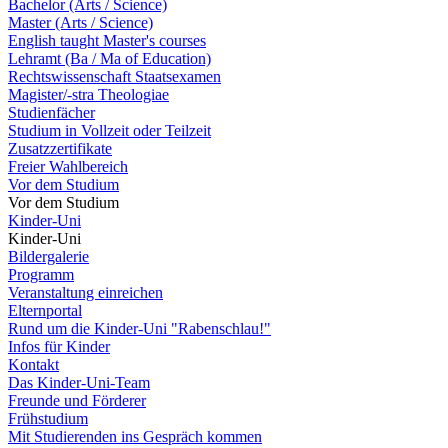
Bachelor (Arts / Science)
Master (Arts / Science)
English taught Master's courses
Lehramt (Ba / Ma of Education)
Rechtswissenschaft Staatsexamen
Magister/-stra Theologiae
Studienfächer
Studium in Vollzeit oder Teilzeit
Zusatzzertifikate
Freier Wahlbereich
Vor dem Studium
Vor dem Studium
Kinder-Uni
Kinder-Uni
Bildergalerie
Programm
Veranstaltung einreichen
Elternportal
Rund um die Kinder-Uni "Rabenschlau!"
Infos für Kinder
Kontakt
Das Kinder-Uni-Team
Freunde und Förderer
Frühstudium
Mit Studierenden ins Gespräch kommen