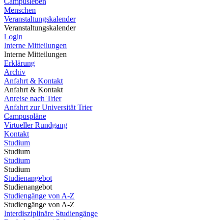
Campusleben
Menschen
Veranstaltungskalender
Veranstaltungskalender
Login
Interne Mitteilungen
Interne Mitteilungen
Erklärung
Archiv
Anfahrt & Kontakt
Anfahrt & Kontakt
Anreise nach Trier
Anfahrt zur Universität Trier
Campuspläne
Virtueller Rundgang
Kontakt
Studium
Studium
Studium
Studium
Studienangebot
Studienangebot
Studiengänge von A-Z
Studiengänge von A-Z
Interdisziplinäre Studiengänge