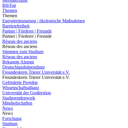
Mensaterrasse
BibTop
Themen
Themen
Energieeinsparung / ökologische Maßnahmen
Barrierefreiheit
Partner | Förderer | Freunde
Partner | Förderer | Freunde
Réseau des anciens
Réseau des anciens
Stimmen zum Studium
Réseau des anciens
Bekannte Alumni
Deutschlandstipendium
Freundeskreis Trierer Universität e.V.
Freundeskreis Trierer Universität e.V.
Geförderte Projekte
Wissenschaftsallianz
Universität der Großregion
Studierendenwerk
Mitgliedschaften
News
News
Forschung
Studium