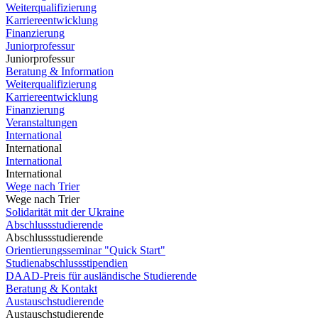
Weiterqualifizierung
Karriereentwicklung
Finanzierung
Juniorprofessur
Juniorprofessur
Beratung & Information
Weiterqualifizierung
Karriereentwicklung
Finanzierung
Veranstaltungen
International
International
International
International
Wege nach Trier
Wege nach Trier
Solidarität mit der Ukraine
Abschlussstudierende
Abschlussstudierende
Orientierungsseminar "Quick Start"
Studienabschlussstipendien
DAAD-Preis für ausländische Studierende
Beratung & Kontakt
Austauschstudierende
Austauschstudierende