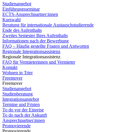
Studienangebot
Einführungsseminar
ECTS-Ansprechpartner:innen
Kurswahl
Beratung für internationale Austauschstudierende
Ende des Aufenthalts
Zweites Semester Ihres Aufenthalts
Informationen nach der Bewerbung
FAQ – Häufig gestellte Fragen und Antworten
Regionale Integrationsassistenz
Regionale Integrationsassistenz
FAQ für Vermieterinnen und Vermieter
Kontakt
Wohnen in Trier
Freemover
Freemover
Studienangebot
Studienberatung
Integrationsangebot
Termine und Fristen
To do vor der Einreise
To do nach der Ankunft
Ansprechpartner:innen
Promovierende
Promovierende