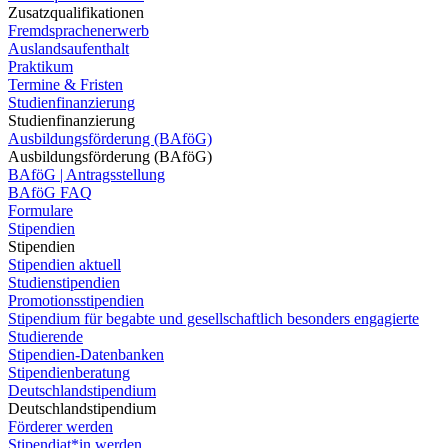
Zusatzqualifikationen
Fremdsprachenerwerb
Auslandsaufenthalt
Praktikum
Termine & Fristen
Studienfinanzierung
Studienfinanzierung
Ausbildungsförderung (BAföG)
Ausbildungsförderung (BAföG)
BAföG | Antragsstellung
BAföG FAQ
Formulare
Stipendien
Stipendien
Stipendien aktuell
Studienstipendien
Promotionsstipendien
Stipendium für begabte und gesellschaftlich besonders engagierte
Studierende
Stipendien-Datenbanken
Stipendienberatung
Deutschlandstipendium
Deutschlandstipendium
Förderer werden
Stipendiat*in werden