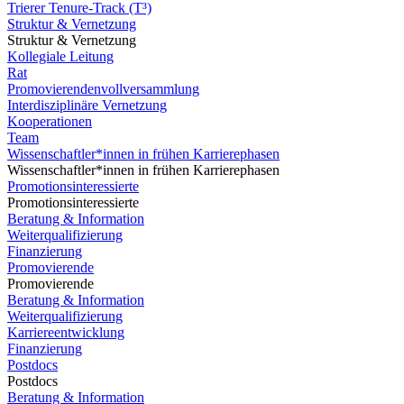
Trierer Tenure-Track (T³)
Struktur & Vernetzung
Struktur & Vernetzung
Kollegiale Leitung
Rat
Promovierendenvollversammlung
Interdisziplinäre Vernetzung
Kooperationen
Team
Wissenschaftler*innen in frühen Karrierephasen
Wissenschaftler*innen in frühen Karrierephasen
Promotionsinteressierte
Promotionsinteressierte
Beratung & Information
Weiterqualifizierung
Finanzierung
Promovierende
Promovierende
Beratung & Information
Weiterqualifizierung
Karriereentwicklung
Finanzierung
Postdocs
Postdocs
Beratung & Information