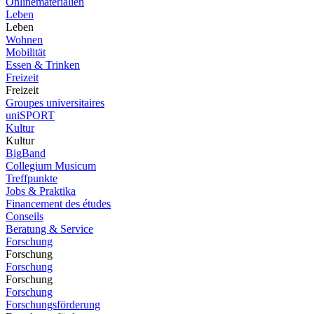
Onlinematerialien
Leben
Leben
Wohnen
Mobilität
Essen & Trinken
Freizeit
Freizeit
Groupes universitaires
uniSPORT
Kultur
Kultur
BigBand
Collegium Musicum
Treffpunkte
Jobs & Praktika
Financement des études
Conseils
Beratung & Service
Forschung
Forschung
Forschung
Forschung
Forschung
Forschungsförderung