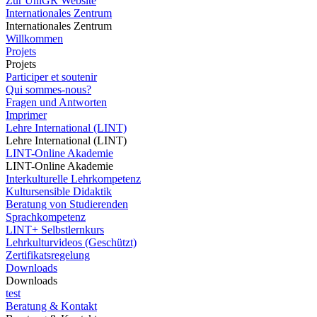
Zur UniGR Website
Internationales Zentrum
Internationales Zentrum
Willkommen
Projets
Projets
Participer et soutenir
Qui sommes-nous?
Fragen und Antworten
Imprimer
Lehre International (LINT)
Lehre International (LINT)
LINT-Online Akademie
LINT-Online Akademie
Interkulturelle Lehrkompetenz
Kultursensible Didaktik
Beratung von Studierenden
Sprachkompetenz
LINT+ Selbstlernkurs
Lehrkulturvideos (Geschützt)
Zertifikatsregelung
Downloads
Downloads
test
Beratung & Kontakt