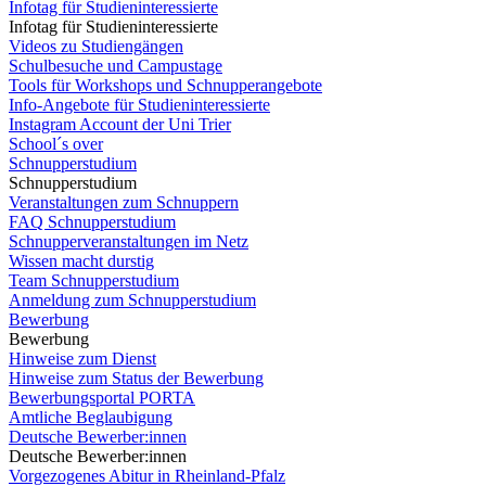
Infotag für Studieninteressierte
Infotag für Studieninteressierte
Videos zu Studiengängen
Schulbesuche und Campustage
Tools für Workshops und Schnupperangebote
Info-Angebote für Studieninteressierte
Instagram Account der Uni Trier
School´s over
Schnupperstudium
Schnupperstudium
Veranstaltungen zum Schnuppern
FAQ Schnupperstudium
Schnupperveranstaltungen im Netz
Wissen macht durstig
Team Schnupperstudium
Anmeldung zum Schnupperstudium
Bewerbung
Bewerbung
Hinweise zum Dienst
Hinweise zum Status der Bewerbung
Bewerbungsportal PORTA
Amtliche Beglaubigung
Deutsche Bewerber:innen
Deutsche Bewerber:innen
Vorgezogenes Abitur in Rheinland-Pfalz