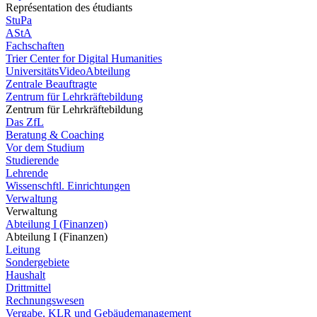
Représentation des étudiants
StuPa
AStA
Fachschaften
Trier Center for Digital Humanities
UniversitätsVideoAbteilung
Zentrale Beauftragte
Zentrum für Lehrkräftebildung
Zentrum für Lehrkräftebildung
Das ZfL
Beratung & Coaching
Vor dem Studium
Studierende
Lehrende
Wissenschftl. Einrichtungen
Verwaltung
Verwaltung
Abteilung I (Finanzen)
Abteilung I (Finanzen)
Leitung
Sondergebiete
Haushalt
Drittmittel
Rechnungswesen
Vergabe, KLR und Gebäudemanagement