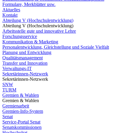
Formulare, Merkblätter usw.
Aktuelles
Kontakt
Abteilung V (Hochschulentwicklung)
Abteilung V (Hochschulentwicklung)
Arbeitsstelle gute und innovative Lehre
Forschungsservice
Kommunikation & Marketing
Personalentwicklung, Gleichstellung und Soziale Vielfalt
Planung und Entwicklung
Qualitätsmanagement
Transfer und Innovation
Verwaltungs-IT
Sekretärinnen-Netzwerk
Sekretärinnen-Netzwerk
SNW
TURM
Gremien & Wahlen
Gremien & Wahlen
Gremienarbeit
Gremien-Info-System
Senat
Service-Portal Senat
Senatskommissionen
Hochschulrat