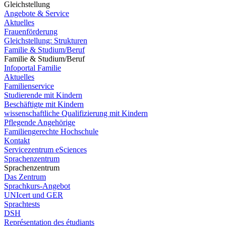
Gleichstellung
Angebote & Service
Aktuelles
Frauenförderung
Gleichstellung: Strukturen
Familie & Studium/Beruf
Familie & Studium/Beruf
Infoportal Familie
Aktuelles
Familienservice
Studierende mit Kindern
Beschäftigte mit Kindern
wissenschaftliche Qualifizierung mit Kindern
Pflegende Angehörige
Familiengerechte Hochschule
Kontakt
Servicezentrum eSciences
Sprachenzentrum
Sprachenzentrum
Das Zentrum
Sprachkurs-Angebot
UNIcert und GER
Sprachtests
DSH
Représentation des étudiants