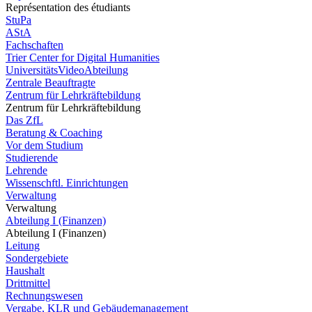
Représentation des étudiants
StuPa
AStA
Fachschaften
Trier Center for Digital Humanities
UniversitätsVideoAbteilung
Zentrale Beauftragte
Zentrum für Lehrkräftebildung
Zentrum für Lehrkräftebildung
Das ZfL
Beratung & Coaching
Vor dem Studium
Studierende
Lehrende
Wissenschftl. Einrichtungen
Verwaltung
Verwaltung
Abteilung I (Finanzen)
Abteilung I (Finanzen)
Leitung
Sondergebiete
Haushalt
Drittmittel
Rechnungswesen
Vergabe, KLR und Gebäudemanagement