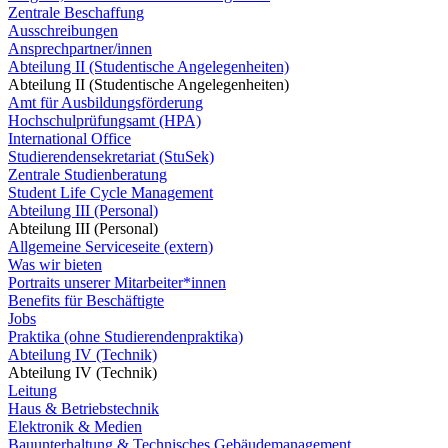
Zentrale Beschaffung
Ausschreibungen
Ansprechpartner/innen
Abteilung II (Studentische Angelegenheiten)
Abteilung II (Studentische Angelegenheiten)
Amt für Ausbildungsförderung
Hochschulprüfungsamt (HPA)
International Office
Studierendensekretariat (StuSek)
Zentrale Studienberatung
Student Life Cycle Management
Abteilung III (Personal)
Abteilung III (Personal)
Allgemeine Serviceseite (extern)
Was wir bieten
Portraits unserer Mitarbeiter*innen
Benefits für Beschäftigte
Jobs
Praktika (ohne Studierendenpraktika)
Abteilung IV (Technik)
Abteilung IV (Technik)
Leitung
Haus & Betriebstechnik
Elektronik & Medien
Bauunterhaltung & Technisches Gebäudemanagement