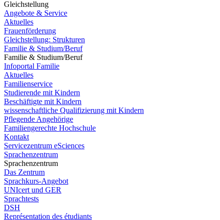
Gleichstellung
Angebote & Service
Aktuelles
Frauenförderung
Gleichstellung: Strukturen
Familie & Studium/Beruf
Familie & Studium/Beruf
Infoportal Familie
Aktuelles
Familienservice
Studierende mit Kindern
Beschäftigte mit Kindern
wissenschaftliche Qualifizierung mit Kindern
Pflegende Angehörige
Familiengerechte Hochschule
Kontakt
Servicezentrum eSciences
Sprachenzentrum
Sprachenzentrum
Das Zentrum
Sprachkurs-Angebot
UNIcert und GER
Sprachtests
DSH
Représentation des étudiants