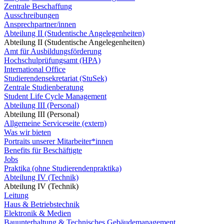
Zentrale Beschaffung
Ausschreibungen
Ansprechpartner/innen
Abteilung II (Studentische Angelegenheiten)
Abteilung II (Studentische Angelegenheiten)
Amt für Ausbildungsförderung
Hochschulprüfungsamt (HPA)
International Office
Studierendensekretariat (StuSek)
Zentrale Studienberatung
Student Life Cycle Management
Abteilung III (Personal)
Abteilung III (Personal)
Allgemeine Serviceseite (extern)
Was wir bieten
Portraits unserer Mitarbeiter*innen
Benefits für Beschäftigte
Jobs
Praktika (ohne Studierendenpraktika)
Abteilung IV (Technik)
Abteilung IV (Technik)
Leitung
Haus & Betriebstechnik
Elektronik & Medien
Bauunterhaltung & Technisches Gebäudemanagement