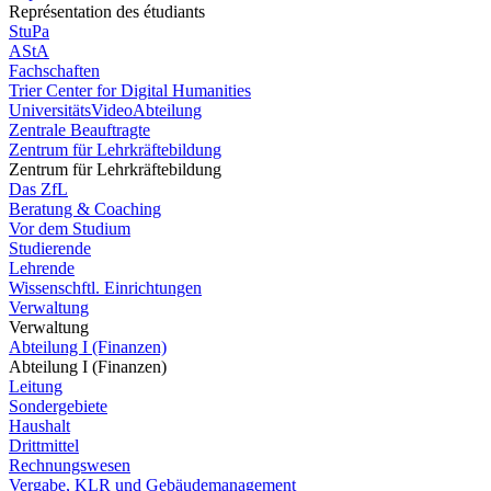
Représentation des étudiants
StuPa
AStA
Fachschaften
Trier Center for Digital Humanities
UniversitätsVideoAbteilung
Zentrale Beauftragte
Zentrum für Lehrkräftebildung
Zentrum für Lehrkräftebildung
Das ZfL
Beratung & Coaching
Vor dem Studium
Studierende
Lehrende
Wissenschftl. Einrichtungen
Verwaltung
Verwaltung
Abteilung I (Finanzen)
Abteilung I (Finanzen)
Leitung
Sondergebiete
Haushalt
Drittmittel
Rechnungswesen
Vergabe, KLR und Gebäudemanagement