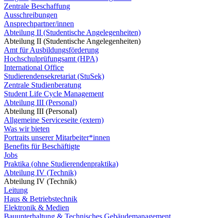
Zentrale Beschaffung
Ausschreibungen
Ansprechpartner/innen
Abteilung II (Studentische Angelegenheiten)
Abteilung II (Studentische Angelegenheiten)
Amt für Ausbildungsförderung
Hochschulprüfungsamt (HPA)
International Office
Studierendensekretariat (StuSek)
Zentrale Studienberatung
Student Life Cycle Management
Abteilung III (Personal)
Abteilung III (Personal)
Allgemeine Serviceseite (extern)
Was wir bieten
Portraits unserer Mitarbeiter*innen
Benefits für Beschäftigte
Jobs
Praktika (ohne Studierendenpraktika)
Abteilung IV (Technik)
Abteilung IV (Technik)
Leitung
Haus & Betriebstechnik
Elektronik & Medien
Bauunterhaltung & Technisches Gebäudemanagement