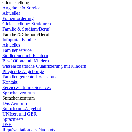
Gleichstellung
Angebote & Service
Aktuelles
Frauenförderung
Gleichstellung: Strukturen
Familie & Studium/Beruf
Familie & Studium/Beruf
Infoportal Familie
Aktuelles
Familienservice
Studierende mit Kindern
Beschäftigte mit Kindern
wissenschaftliche Qualifizierung mit Kindern
Pflegende Angehörige
Familiengerechte Hochschule
Kontakt
Servicezentrum eSciences
Sprachenzentrum
Sprachenzentrum
Das Zentrum
Sprachkurs-Angebot
UNIcert und GER
Sprachtests
DSH
Représentation des étudiants