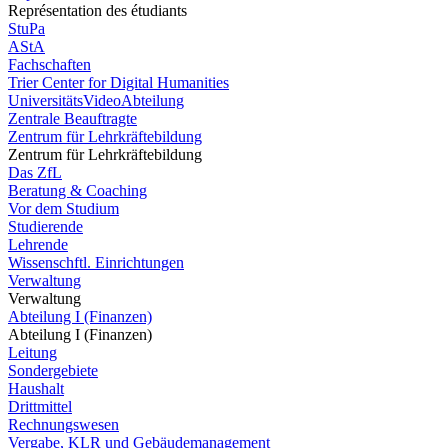
Représentation des étudiants
StuPa
AStA
Fachschaften
Trier Center for Digital Humanities
UniversitätsVideoAbteilung
Zentrale Beauftragte
Zentrum für Lehrkräftebildung
Zentrum für Lehrkräftebildung
Das ZfL
Beratung & Coaching
Vor dem Studium
Studierende
Lehrende
Wissenschftl. Einrichtungen
Verwaltung
Verwaltung
Abteilung I (Finanzen)
Abteilung I (Finanzen)
Leitung
Sondergebiete
Haushalt
Drittmittel
Rechnungswesen
Vergabe, KLR und Gebäudemanagement