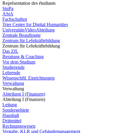
Représentation des étudiants
StuPa
AStA
Fachschaften
Trier Center for Digital Humanities
UniversitätsVideoAbteilung
Zentrale Beauftragte
Zentrum für Lehrkräftebildung
Zentrum für Lehrkräftebildung
Das ZfL
Beratung & Coaching
Vor dem Studium
Studierende
Lehrende
Wissenschftl. Einrichtungen
Verwaltung
Verwaltung
Abteilung I (Finanzen)
Abteilung I (Finanzen)
Leitung
Sondergebiete
Haushalt
Drittmittel
Rechnungswesen
Vergabe, KLR und Gebäudemanagement