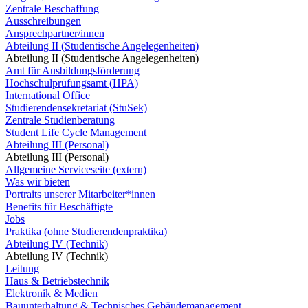
Zentrale Beschaffung
Ausschreibungen
Ansprechpartner/innen
Abteilung II (Studentische Angelegenheiten)
Abteilung II (Studentische Angelegenheiten)
Amt für Ausbildungsförderung
Hochschulprüfungsamt (HPA)
International Office
Studierendensekretariat (StuSek)
Zentrale Studienberatung
Student Life Cycle Management
Abteilung III (Personal)
Abteilung III (Personal)
Allgemeine Serviceseite (extern)
Was wir bieten
Portraits unserer Mitarbeiter*innen
Benefits für Beschäftigte
Jobs
Praktika (ohne Studierendenpraktika)
Abteilung IV (Technik)
Abteilung IV (Technik)
Leitung
Haus & Betriebstechnik
Elektronik & Medien
Bauunterhaltung & Technisches Gebäudemanagement