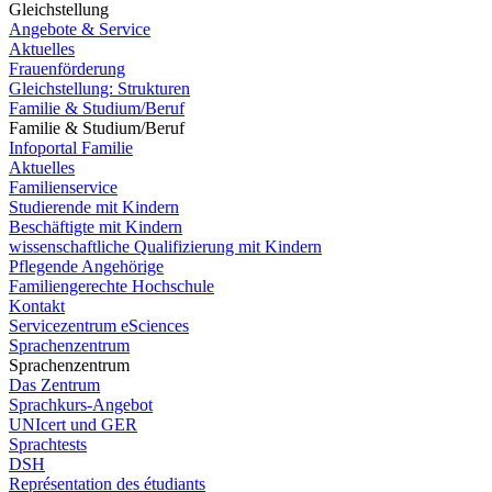
Gleichstellung
Angebote & Service
Aktuelles
Frauenförderung
Gleichstellung: Strukturen
Familie & Studium/Beruf
Familie & Studium/Beruf
Infoportal Familie
Aktuelles
Familienservice
Studierende mit Kindern
Beschäftigte mit Kindern
wissenschaftliche Qualifizierung mit Kindern
Pflegende Angehörige
Familiengerechte Hochschule
Kontakt
Servicezentrum eSciences
Sprachenzentrum
Sprachenzentrum
Das Zentrum
Sprachkurs-Angebot
UNIcert und GER
Sprachtests
DSH
Représentation des étudiants