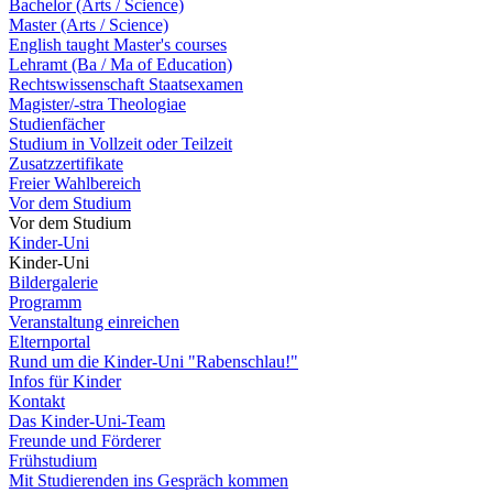
Bachelor (Arts / Science)
Master (Arts / Science)
English taught Master's courses
Lehramt (Ba / Ma of Education)
Rechtswissenschaft Staatsexamen
Magister/-stra Theologiae
Studienfächer
Studium in Vollzeit oder Teilzeit
Zusatzzertifikate
Freier Wahlbereich
Vor dem Studium
Vor dem Studium
Kinder-Uni
Kinder-Uni
Bildergalerie
Programm
Veranstaltung einreichen
Elternportal
Rund um die Kinder-Uni "Rabenschlau!"
Infos für Kinder
Kontakt
Das Kinder-Uni-Team
Freunde und Förderer
Frühstudium
Mit Studierenden ins Gespräch kommen