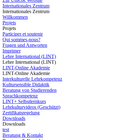
Zur UniGR Website
Internationales Zentrum
Internationales Zentrum
Willkommen
Projets
Projets
Participer et soutenir
Qui sommes-nous?
Fragen und Antworten
Imprimer
Lehre International (LINT)
Lehre International (LINT)
LINT-Online Akademie
LINT-Online Akademie
Interkulturelle Lehrkompetenz
Kultursensible Didaktik
Beratung von Studierenden
Sprachkompetenz
LINT+ Selbstlernkurs
Lehrkulturvideos (Geschützt)
Zertifikatsregelung
Downloads
Downloads
test
Beratung & Kontakt