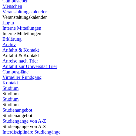
Campusleben
Menschen
Veranstaltungskalender
Veranstaltungskalender
Login
Interne Mitteilungen
Interne Mitteilungen
Erklärung
Archiv
Anfahrt & Kontakt
Anfahrt & Kontakt
Anreise nach Trier
Anfahrt zur Universität Trier
Campuspläne
Virtueller Rundgang
Kontakt
Studium
Studium
Studium
Studium
Studienangebot
Studienangebot
Studiengänge von A-Z
Studiengänge von A-Z
Interdisziplinäre Studiengänge