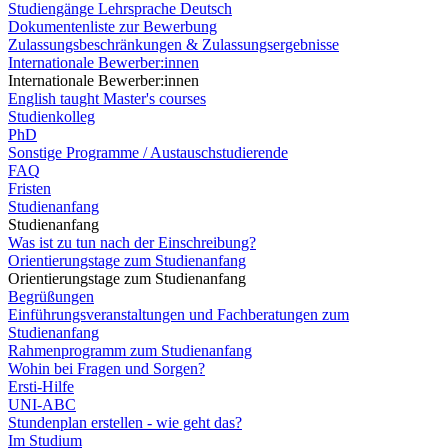
Studiengänge Lehrsprache Deutsch
Dokumentenliste zur Bewerbung
Zulassungsbeschränkungen & Zulassungsergebnisse
Internationale Bewerber:innen
Internationale Bewerber:innen
English taught Master's courses
Studienkolleg
PhD
Sonstige Programme / Austauschstudierende
FAQ
Fristen
Studienanfang
Studienanfang
Was ist zu tun nach der Einschreibung?
Orientierungstage zum Studienanfang
Orientierungstage zum Studienanfang
Begrüßungen
Einführungsveranstaltungen und Fachberatungen zum
Studienanfang
Rahmenprogramm zum Studienanfang
Wohin bei Fragen und Sorgen?
Ersti-Hilfe
UNI-ABC
Stundenplan erstellen - wie geht das?
Im Studium