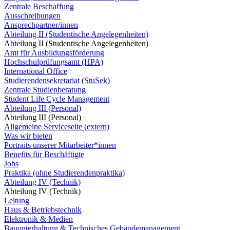
Zentrale Beschaffung
Ausschreibungen
Ansprechpartner/innen
Abteilung II (Studentische Angelegenheiten)
Abteilung II (Studentische Angelegenheiten)
Amt für Ausbildungsförderung
Hochschulprüfungsamt (HPA)
International Office
Studierendensekretariat (StuSek)
Zentrale Studienberatung
Student Life Cycle Management
Abteilung III (Personal)
Abteilung III (Personal)
Allgemeine Serviceseite (extern)
Was wir bieten
Portraits unserer Mitarbeiter*innen
Benefits für Beschäftigte
Jobs
Praktika (ohne Studierendenpraktika)
Abteilung IV (Technik)
Abteilung IV (Technik)
Leitung
Haus & Betriebstechnik
Elektronik & Medien
Bauunterhaltung & Technisches Gebäudemanagement