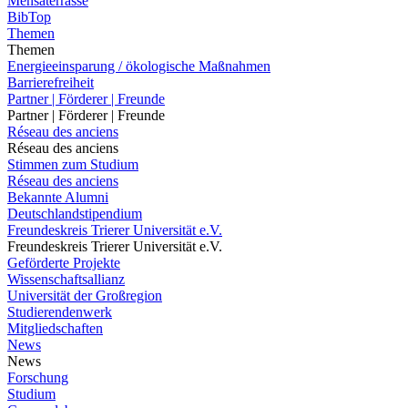
Mensaterrasse
BibTop
Themen
Themen
Energieeinsparung / ökologische Maßnahmen
Barrierefreiheit
Partner | Förderer | Freunde
Partner | Förderer | Freunde
Réseau des anciens
Réseau des anciens
Stimmen zum Studium
Réseau des anciens
Bekannte Alumni
Deutschlandstipendium
Freundeskreis Trierer Universität e.V.
Freundeskreis Trierer Universität e.V.
Geförderte Projekte
Wissenschaftsallianz
Universität der Großregion
Studierendenwerk
Mitgliedschaften
News
News
Forschung
Studium