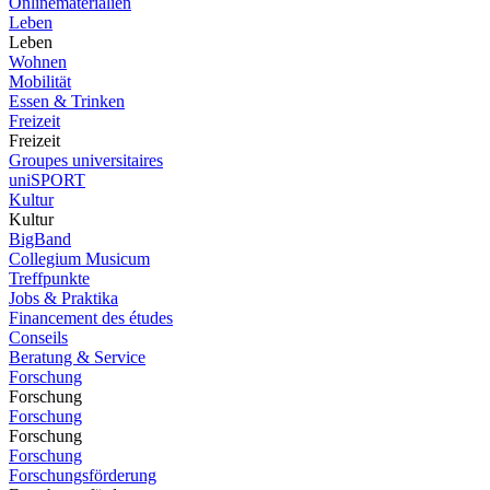
Onlinematerialien
Leben
Leben
Wohnen
Mobilität
Essen & Trinken
Freizeit
Freizeit
Groupes universitaires
uniSPORT
Kultur
Kultur
BigBand
Collegium Musicum
Treffpunkte
Jobs & Praktika
Financement des études
Conseils
Beratung & Service
Forschung
Forschung
Forschung
Forschung
Forschung
Forschungsförderung