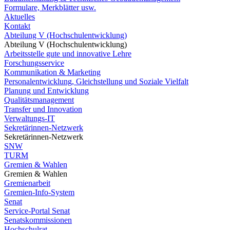
Formulare, Merkblätter usw.
Aktuelles
Kontakt
Abteilung V (Hochschulentwicklung)
Abteilung V (Hochschulentwicklung)
Arbeitsstelle gute und innovative Lehre
Forschungsservice
Kommunikation & Marketing
Personalentwicklung, Gleichstellung und Soziale Vielfalt
Planung und Entwicklung
Qualitätsmanagement
Transfer und Innovation
Verwaltungs-IT
Sekretärinnen-Netzwerk
Sekretärinnen-Netzwerk
SNW
TURM
Gremien & Wahlen
Gremien & Wahlen
Gremienarbeit
Gremien-Info-System
Senat
Service-Portal Senat
Senatskommissionen
Hochschulrat