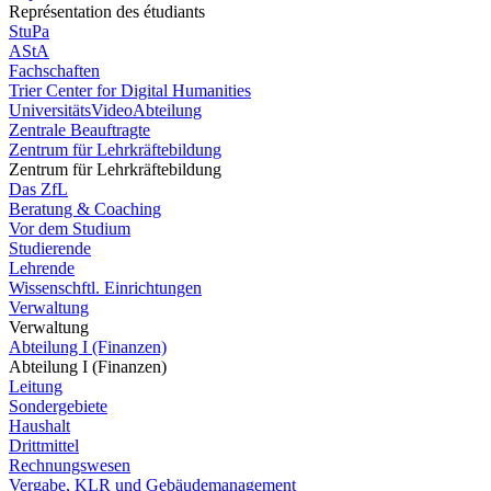
Représentation des étudiants
StuPa
AStA
Fachschaften
Trier Center for Digital Humanities
UniversitätsVideoAbteilung
Zentrale Beauftragte
Zentrum für Lehrkräftebildung
Zentrum für Lehrkräftebildung
Das ZfL
Beratung & Coaching
Vor dem Studium
Studierende
Lehrende
Wissenschftl. Einrichtungen
Verwaltung
Verwaltung
Abteilung I (Finanzen)
Abteilung I (Finanzen)
Leitung
Sondergebiete
Haushalt
Drittmittel
Rechnungswesen
Vergabe, KLR und Gebäudemanagement