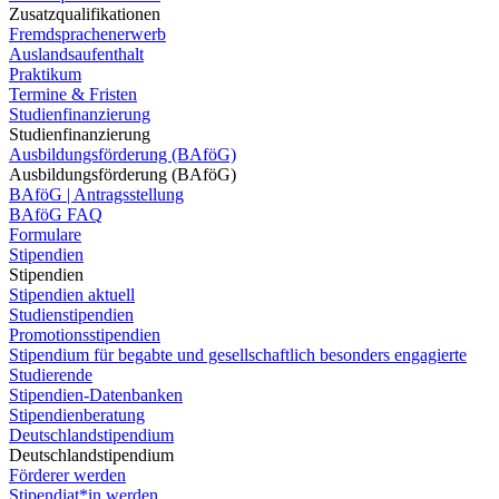
Zusatzqualifikationen
Fremdsprachenerwerb
Auslandsaufenthalt
Praktikum
Termine & Fristen
Studienfinanzierung
Studienfinanzierung
Ausbildungsförderung (BAföG)
Ausbildungsförderung (BAföG)
BAföG | Antragsstellung
BAföG FAQ
Formulare
Stipendien
Stipendien
Stipendien aktuell
Studienstipendien
Promotionsstipendien
Stipendium für begabte und gesellschaftlich besonders engagierte
Studierende
Stipendien-Datenbanken
Stipendienberatung
Deutschlandstipendium
Deutschlandstipendium
Förderer werden
Stipendiat*in werden