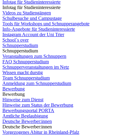
Infotag für Studieninteressierte
Infotag für Studieninteressierte
Videos zu Studiengängen
Schulbesuche und Campustage
Tools für Workshops und Schnupperangebote
Info-Angebote für Studieninteressierte
Instagram Account der Uni Trier
School´s over
Schnupperstudium
Schnupperstudium
Veranstaltungen zum Schnuppern
FAQ Schnupperstudium
Schnupperveranstaltungen im Netz
Wissen macht durstig
Team Schnupperstudium
Anmeldung zum Schnupperstudium
Bewerbung
Bewerbung
Hinweise zum Dienst
Hinweise zum Status der Bewerbung
Bewerbungsportal PORTA
Amtliche Beglaubigung
Deutsche Bewerber:innen
Deutsche Bewerber:innen
Vorgezogenes Abitur in Rheinland-Pfalz