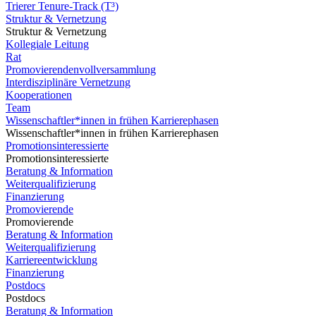
Trierer Tenure-Track (T³)
Struktur & Vernetzung
Struktur & Vernetzung
Kollegiale Leitung
Rat
Promovierendenvollversammlung
Interdisziplinäre Vernetzung
Kooperationen
Team
Wissenschaftler*innen in frühen Karrierephasen
Wissenschaftler*innen in frühen Karrierephasen
Promotionsinteressierte
Promotionsinteressierte
Beratung & Information
Weiterqualifizierung
Finanzierung
Promovierende
Promovierende
Beratung & Information
Weiterqualifizierung
Karriereentwicklung
Finanzierung
Postdocs
Postdocs
Beratung & Information