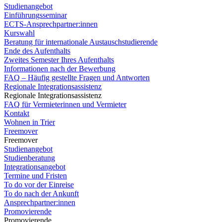
Studienangebot
Einführungsseminar
ECTS-Ansprechpartner:innen
Kurswahl
Beratung für internationale Austauschstudierende
Ende des Aufenthalts
Zweites Semester Ihres Aufenthalts
Informationen nach der Bewerbung
FAQ – Häufig gestellte Fragen und Antworten
Regionale Integrationsassistenz
Regionale Integrationsassistenz
FAQ für Vermieterinnen und Vermieter
Kontakt
Wohnen in Trier
Freemover
Freemover
Studienangebot
Studienberatung
Integrationsangebot
Termine und Fristen
To do vor der Einreise
To do nach der Ankunft
Ansprechpartner:innen
Promovierende
Promovierende