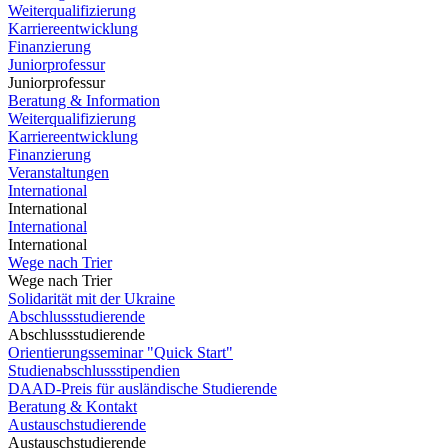
Weiterqualifizierung
Karriereentwicklung
Finanzierung
Juniorprofessur
Juniorprofessur
Beratung & Information
Weiterqualifizierung
Karriereentwicklung
Finanzierung
Veranstaltungen
International
International
International
International
Wege nach Trier
Wege nach Trier
Solidarität mit der Ukraine
Abschlussstudierende
Abschlussstudierende
Orientierungsseminar "Quick Start"
Studienabschlussstipendien
DAAD-Preis für ausländische Studierende
Beratung & Kontakt
Austauschstudierende
Austauschstudierende