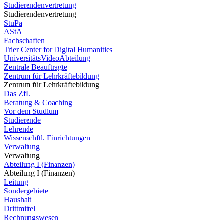
Studierendenvertretung
Studierendenvertretung
StuPa
AStA
Fachschaften
Trier Center for Digital Humanities
UniversitätsVideoAbteilung
Zentrale Beauftragte
Zentrum für Lehrkräftebildung
Zentrum für Lehrkräftebildung
Das ZfL
Beratung & Coaching
Vor dem Studium
Studierende
Lehrende
Wissenschftl. Einrichtungen
Verwaltung
Verwaltung
Abteilung I (Finanzen)
Abteilung I (Finanzen)
Leitung
Sondergebiete
Haushalt
Drittmittel
Rechnungswesen