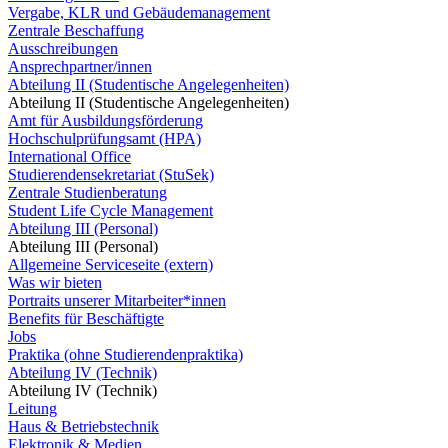
Vergabe, KLR und Gebäudemanagement
Zentrale Beschaffung
Ausschreibungen
Ansprechpartner/innen
Abteilung II (Studentische Angelegenheiten)
Abteilung II (Studentische Angelegenheiten)
Amt für Ausbildungsförderung
Hochschulprüfungsamt (HPA)
International Office
Studierendensekretariat (StuSek)
Zentrale Studienberatung
Student Life Cycle Management
Abteilung III (Personal)
Abteilung III (Personal)
Allgemeine Serviceseite (extern)
Was wir bieten
Portraits unserer Mitarbeiter*innen
Benefits für Beschäftigte
Jobs
Praktika (ohne Studierendenpraktika)
Abteilung IV (Technik)
Abteilung IV (Technik)
Leitung
Haus & Betriebstechnik
Elektronik & Medien