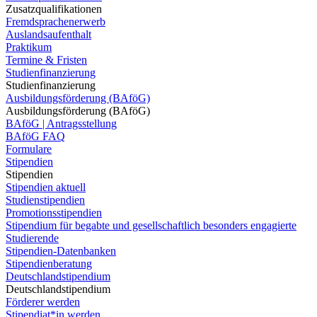
Zusatzqualifikationen
Fremdsprachenerwerb
Auslandsaufenthalt
Praktikum
Termine & Fristen
Studienfinanzierung
Studienfinanzierung
Ausbildungsförderung (BAföG)
Ausbildungsförderung (BAföG)
BAföG | Antragsstellung
BAföG FAQ
Formulare
Stipendien
Stipendien
Stipendien aktuell
Studienstipendien
Promotionsstipendien
Stipendium für begabte und gesellschaftlich besonders engagierte
Studierende
Stipendien-Datenbanken
Stipendienberatung
Deutschlandstipendium
Deutschlandstipendium
Förderer werden
Stipendiat*in werden