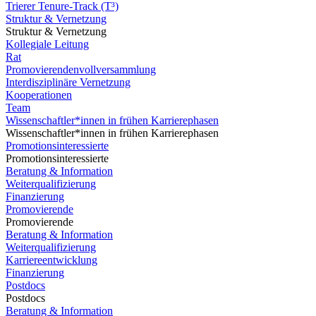
Trierer Tenure-Track (T³)
Struktur & Vernetzung
Struktur & Vernetzung
Kollegiale Leitung
Rat
Promovierendenvollversammlung
Interdisziplinäre Vernetzung
Kooperationen
Team
Wissenschaftler*innen in frühen Karrierephasen
Wissenschaftler*innen in frühen Karrierephasen
Promotionsinteressierte
Promotionsinteressierte
Beratung & Information
Weiterqualifizierung
Finanzierung
Promovierende
Promovierende
Beratung & Information
Weiterqualifizierung
Karriereentwicklung
Finanzierung
Postdocs
Postdocs
Beratung & Information