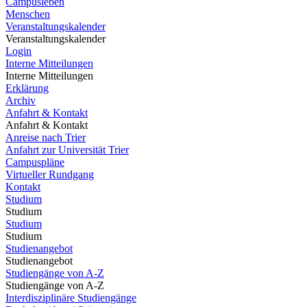
Campusleben
Menschen
Veranstaltungskalender
Veranstaltungskalender
Login
Interne Mitteilungen
Interne Mitteilungen
Erklärung
Archiv
Anfahrt & Kontakt
Anfahrt & Kontakt
Anreise nach Trier
Anfahrt zur Universität Trier
Campuspläne
Virtueller Rundgang
Kontakt
Studium
Studium
Studium
Studium
Studienangebot
Studienangebot
Studiengänge von A-Z
Studiengänge von A-Z
Interdisziplinäre Studiengänge