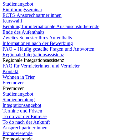
Studienangebot
Einführungsseminar
ECTS-Ansprechpartner:innen
Kurswahl
Beratung für internationale Austauschstudierende
Ende des Aufenthalts
Zweites Semester Ihres Aufenthalts
Informationen nach der Bewerbung
FAQ – Häufig gestellte Fragen und Antworten
Regionale Integrationsassistenz
Regionale Integrationsassistenz
FAQ für Vermieterinnen und Vermieter
Kontakt
Wohnen in Trier
Freemover
Freemover
Studienangebot
Studienberatung
Integrationsangebot
Termine und Fristen
To do vor der Einreise
To do nach der Ankunft
Ansprechpartner:innen
Promovierende
Promovierende