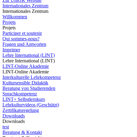
Zur UniGR Website
Internationales Zentrum
Internationales Zentrum
Willkommen
Projets
Projets
Participer et soutenir
Qui sommes-nous?
Fragen und Antworten
Imprimer
Lehre International (LINT)
Lehre International (LINT)
LINT-Online Akademie
LINT-Online Akademie
Interkulturelle Lehrkompetenz
Kultursensible Didaktik
Beratung von Studierenden
Sprachkompetenz
LINT+ Selbstlernkurs
Lehrkulturvideos (Geschützt)
Zertifikatsregelung
Downloads
Downloads
test
Beratung & Kontakt