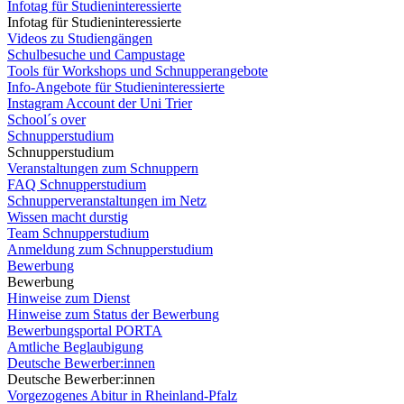
Infotag für Studieninteressierte
Infotag für Studieninteressierte
Videos zu Studiengängen
Schulbesuche und Campustage
Tools für Workshops und Schnupperangebote
Info-Angebote für Studieninteressierte
Instagram Account der Uni Trier
School´s over
Schnupperstudium
Schnupperstudium
Veranstaltungen zum Schnuppern
FAQ Schnupperstudium
Schnupperveranstaltungen im Netz
Wissen macht durstig
Team Schnupperstudium
Anmeldung zum Schnupperstudium
Bewerbung
Bewerbung
Hinweise zum Dienst
Hinweise zum Status der Bewerbung
Bewerbungsportal PORTA
Amtliche Beglaubigung
Deutsche Bewerber:innen
Deutsche Bewerber:innen
Vorgezogenes Abitur in Rheinland-Pfalz