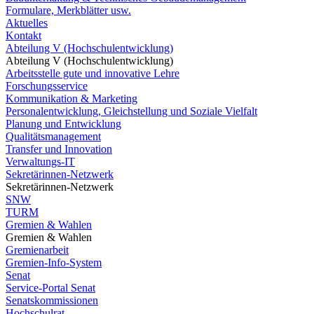
Formulare, Merkblätter usw.
Aktuelles
Kontakt
Abteilung V (Hochschulentwicklung)
Abteilung V (Hochschulentwicklung)
Arbeitsstelle gute und innovative Lehre
Forschungsservice
Kommunikation & Marketing
Personalentwicklung, Gleichstellung und Soziale Vielfalt
Planung und Entwicklung
Qualitätsmanagement
Transfer und Innovation
Verwaltungs-IT
Sekretärinnen-Netzwerk
Sekretärinnen-Netzwerk
SNW
TURM
Gremien & Wahlen
Gremien & Wahlen
Gremienarbeit
Gremien-Info-System
Senat
Service-Portal Senat
Senatskommissionen
Hochschulrat