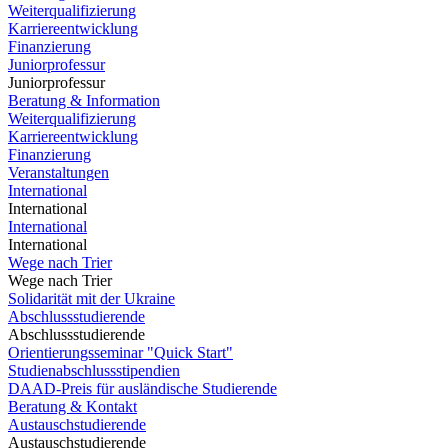
Weiterqualifizierung
Karriereentwicklung
Finanzierung
Juniorprofessur
Juniorprofessur
Beratung & Information
Weiterqualifizierung
Karriereentwicklung
Finanzierung
Veranstaltungen
International
International
International
International
Wege nach Trier
Wege nach Trier
Solidarität mit der Ukraine
Abschlussstudierende
Abschlussstudierende
Orientierungsseminar "Quick Start"
Studienabschlussstipendien
DAAD-Preis für ausländische Studierende
Beratung & Kontakt
Austauschstudierende
Austauschstudierende