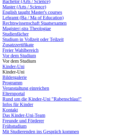
Bachelor (Arts / Science)
Master (Arts / Science)
English taught Master's courses
Lehramt (Ba / Ma of Education)
Rechtswissenschaft Staatsexamen
Magister/-stra Theologiae
Studienfächer
Studium in Vollzeit oder Teilzeit
Zusatzzertifikate
Freier Wahlbereich
Vor dem Studium
Vor dem Studium
Kinder-Uni
Kinder-Uni
Bildergalerie
Programm
Veranstaltung einreichen
Elternportal
Rund um die Kinder-Uni "Rabenschlau!"
Infos für Kinder
Kontakt
Das Kinder-Uni-Team
Freunde und Förderer
Frühstudium
Mit Studierenden ins Gespräch kommen