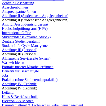
Zentrale Beschaffung
Ausschreibungen
Ansprechpartner/innen
Abteilung II (Studentische Angelegenheiten)
Abteilung II (Studentische Angelegenheiten)
Amt für Ausbildungsförderung
Hochschulprüfungsamt (HPA)
International Office
Studierendensekretariat (StuSek)
Zentrale Studienberatung
Student Life Cycle Management
Abteilung III (Personal)
Abteilung III (Personal)
Allgemeine Serviceseite (extern)
Was wir bieten
Portraits unserer Mitarbeiter*innen
Benefits für Beschäftigte
Jobs
Praktika (ohne Studierendenpraktika)
Abteilung IV (Technik)
Abteilung IV (Technik)
Leitung
Haus & Betriebstechnik
Elektronik & Medien
Bauunterhaltung & Technisches Gebäudemanagement