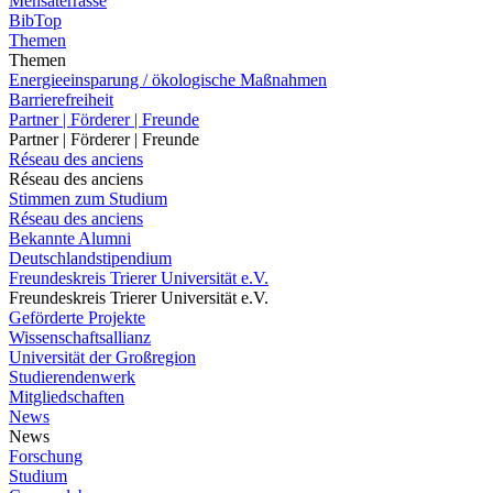
Mensaterrasse
BibTop
Themen
Themen
Energieeinsparung / ökologische Maßnahmen
Barrierefreiheit
Partner | Förderer | Freunde
Partner | Förderer | Freunde
Réseau des anciens
Réseau des anciens
Stimmen zum Studium
Réseau des anciens
Bekannte Alumni
Deutschlandstipendium
Freundeskreis Trierer Universität e.V.
Freundeskreis Trierer Universität e.V.
Geförderte Projekte
Wissenschaftsallianz
Universität der Großregion
Studierendenwerk
Mitgliedschaften
News
News
Forschung
Studium