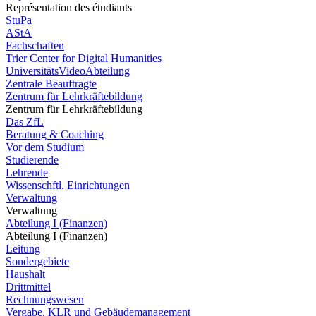
Représentation des étudiants
StuPa
AStA
Fachschaften
Trier Center for Digital Humanities
UniversitätsVideoAbteilung
Zentrale Beauftragte
Zentrum für Lehrkräftebildung
Zentrum für Lehrkräftebildung
Das ZfL
Beratung & Coaching
Vor dem Studium
Studierende
Lehrende
Wissenschftl. Einrichtungen
Verwaltung
Verwaltung
Abteilung I (Finanzen)
Abteilung I (Finanzen)
Leitung
Sondergebiete
Haushalt
Drittmittel
Rechnungswesen
Vergabe, KLR und Gebäudemanagement