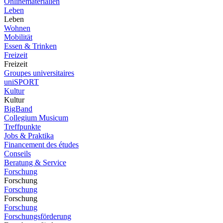
Onlinematerialien
Leben
Leben
Wohnen
Mobilität
Essen & Trinken
Freizeit
Freizeit
Groupes universitaires
uniSPORT
Kultur
Kultur
BigBand
Collegium Musicum
Treffpunkte
Jobs & Praktika
Financement des études
Conseils
Beratung & Service
Forschung
Forschung
Forschung
Forschung
Forschung
Forschungsförderung