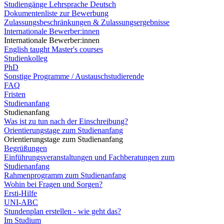
Studiengänge Lehrsprache Deutsch
Dokumentenliste zur Bewerbung
Zulassungsbeschränkungen & Zulassungsergebnisse
Internationale Bewerber:innen
Internationale Bewerber:innen
English taught Master's courses
Studienkolleg
PhD
Sonstige Programme / Austauschstudierende
FAQ
Fristen
Studienanfang
Studienanfang
Was ist zu tun nach der Einschreibung?
Orientierungstage zum Studienanfang
Orientierungstage zum Studienanfang
Begrüßungen
Einführungsveranstaltungen und Fachberatungen zum
Studienanfang
Rahmenprogramm zum Studienanfang
Wohin bei Fragen und Sorgen?
Ersti-Hilfe
UNI-ABC
Stundenplan erstellen - wie geht das?
Im Studium