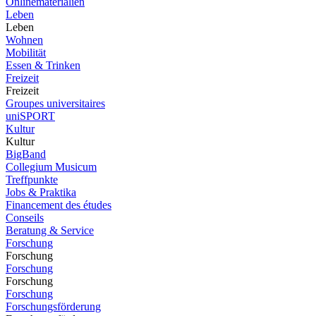
Onlinematerialien
Leben
Leben
Wohnen
Mobilität
Essen & Trinken
Freizeit
Freizeit
Groupes universitaires
uniSPORT
Kultur
Kultur
BigBand
Collegium Musicum
Treffpunkte
Jobs & Praktika
Financement des études
Conseils
Beratung & Service
Forschung
Forschung
Forschung
Forschung
Forschung
Forschungsförderung