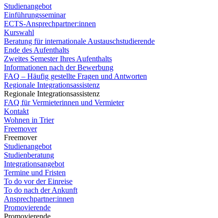
Studienangebot
Einführungsseminar
ECTS-Ansprechpartner:innen
Kurswahl
Beratung für internationale Austauschstudierende
Ende des Aufenthalts
Zweites Semester Ihres Aufenthalts
Informationen nach der Bewerbung
FAQ – Häufig gestellte Fragen und Antworten
Regionale Integrationsassistenz
Regionale Integrationsassistenz
FAQ für Vermieterinnen und Vermieter
Kontakt
Wohnen in Trier
Freemover
Freemover
Studienangebot
Studienberatung
Integrationsangebot
Termine und Fristen
To do vor der Einreise
To do nach der Ankunft
Ansprechpartner:innen
Promovierende
Promovierende