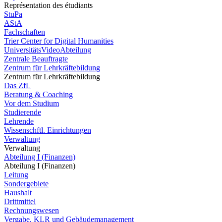
Représentation des étudiants
StuPa
AStA
Fachschaften
Trier Center for Digital Humanities
UniversitätsVideoAbteilung
Zentrale Beauftragte
Zentrum für Lehrkräftebildung
Zentrum für Lehrkräftebildung
Das ZfL
Beratung & Coaching
Vor dem Studium
Studierende
Lehrende
Wissenschftl. Einrichtungen
Verwaltung
Verwaltung
Abteilung I (Finanzen)
Abteilung I (Finanzen)
Leitung
Sondergebiete
Haushalt
Drittmittel
Rechnungswesen
Vergabe, KLR und Gebäudemanagement