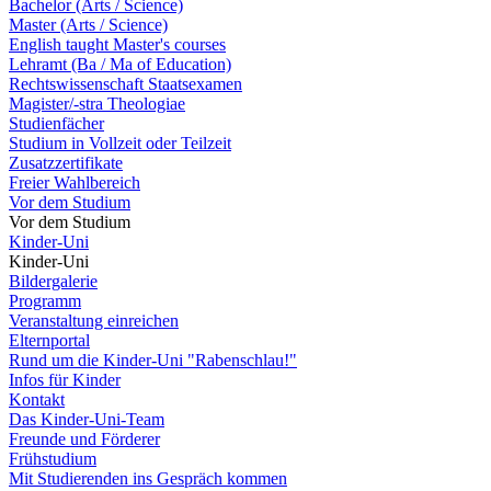
Bachelor (Arts / Science)
Master (Arts / Science)
English taught Master's courses
Lehramt (Ba / Ma of Education)
Rechtswissenschaft Staatsexamen
Magister/-stra Theologiae
Studienfächer
Studium in Vollzeit oder Teilzeit
Zusatzzertifikate
Freier Wahlbereich
Vor dem Studium
Vor dem Studium
Kinder-Uni
Kinder-Uni
Bildergalerie
Programm
Veranstaltung einreichen
Elternportal
Rund um die Kinder-Uni "Rabenschlau!"
Infos für Kinder
Kontakt
Das Kinder-Uni-Team
Freunde und Förderer
Frühstudium
Mit Studierenden ins Gespräch kommen