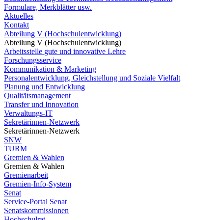
Formulare, Merkblätter usw.
Aktuelles
Kontakt
Abteilung V (Hochschulentwicklung)
Abteilung V (Hochschulentwicklung)
Arbeitsstelle gute und innovative Lehre
Forschungsservice
Kommunikation & Marketing
Personalentwicklung, Gleichstellung und Soziale Vielfalt
Planung und Entwicklung
Qualitätsmanagement
Transfer und Innovation
Verwaltungs-IT
Sekretärinnen-Netzwerk
Sekretärinnen-Netzwerk
SNW
TURM
Gremien & Wahlen
Gremien & Wahlen
Gremienarbeit
Gremien-Info-System
Senat
Service-Portal Senat
Senatskommissionen
Hochschulrat