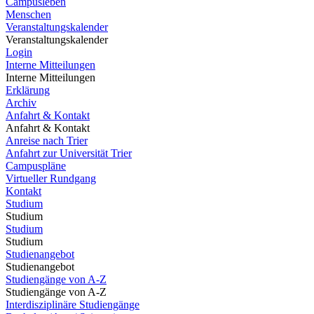
Campusleben
Menschen
Veranstaltungskalender
Veranstaltungskalender
Login
Interne Mitteilungen
Interne Mitteilungen
Erklärung
Archiv
Anfahrt & Kontakt
Anfahrt & Kontakt
Anreise nach Trier
Anfahrt zur Universität Trier
Campuspläne
Virtueller Rundgang
Kontakt
Studium
Studium
Studium
Studium
Studienangebot
Studienangebot
Studiengänge von A-Z
Studiengänge von A-Z
Interdisziplinäre Studiengänge