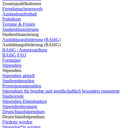
Zusatzqualifikationen
Fremdsprachenerwerb
Auslandsaufenthalt
Praktikum
Termine & Fristen
Studienfinanzierung
Studienfinanzierung
Ausbildungsförderung (BAföG)
Ausbildungsförderung (BAföG)
BAföG | Antragsstellung
BAföG FAQ
Formulare
Stipendien
Stipendien
Stipendien aktuell
Studienstipendien
Promotionsstipendien
Stipendium für begabte und gesellschaftlich besonders engagierte
Studierende
Stipendien-Datenbanken
Stipendienberatung
Deutschlandstipendium
Deutschlandstipendium
Förderer werden
Stipendiat*in werden