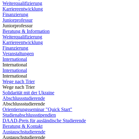
Weiterqualifizierung
Karriereentwicklung
Finanzierung
Juniorprofessur
Juniorprofessur
Beratung & Information
Weiterqualifizierung
Karriereentwicklung
Finanzierung
Veranstaltungen
International
International
International
International
Wege nach Trier
Wege nach Trier
Solidarität mit der Ukraine
Abschlussstudierende
Abschlussstudierende
Orientierungsseminar "Quick Start"
Studienabschlussstipendien
DAAD-Preis für ausländische Studierende
Beratung & Kontakt
Austauschstudierende
Austauschstudierende