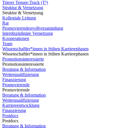
Trierer Tenure-Track (T³)
Struktur & Vernetzung
Struktur & Vernetzung
Kollegiale Leitung
Rat
Promovierendenvollversammlung
Interdisziplinäre Vernetzung
Kooperationen
Team
Wissenschaftler*innen in frühen Karrierephasen
Wissenschaftler*innen in frühen Karrierephasen
Promotionsinteressierte
Promotionsinteressierte
Beratung & Information
Weiterqualifizierung
Finanzierung
Promovierende
Promovierende
Beratung & Information
Weiterqualifizierung
Karriereentwicklung
Finanzierung
Postdocs
Postdocs
Beratung & Information