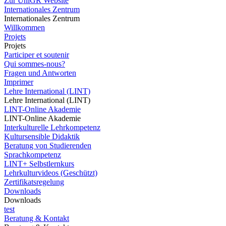
Zur UniGR Website
Internationales Zentrum
Internationales Zentrum
Willkommen
Projets
Projets
Participer et soutenir
Qui sommes-nous?
Fragen und Antworten
Imprimer
Lehre International (LINT)
Lehre International (LINT)
LINT-Online Akademie
LINT-Online Akademie
Interkulturelle Lehrkompetenz
Kultursensible Didaktik
Beratung von Studierenden
Sprachkompetenz
LINT+ Selbstlernkurs
Lehrkulturvideos (Geschützt)
Zertifikatsregelung
Downloads
Downloads
test
Beratung & Kontakt