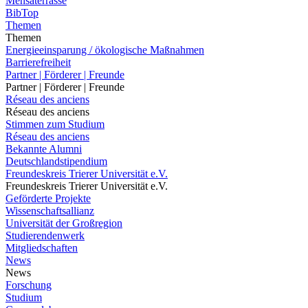
Mensaterrasse
BibTop
Themen
Themen
Energieeinsparung / ökologische Maßnahmen
Barrierefreiheit
Partner | Förderer | Freunde
Partner | Förderer | Freunde
Réseau des anciens
Réseau des anciens
Stimmen zum Studium
Réseau des anciens
Bekannte Alumni
Deutschlandstipendium
Freundeskreis Trierer Universität e.V.
Freundeskreis Trierer Universität e.V.
Geförderte Projekte
Wissenschaftsallianz
Universität der Großregion
Studierendenwerk
Mitgliedschaften
News
News
Forschung
Studium