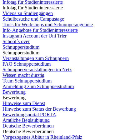
Infotag für Studieninteressierte
Infotag für Studieninteressierte
Videos zu Studiengängen
Schulbesuche und Campustage
Tools für Workshops und Schnupperangebote
Info-Angebote für Studieninteressierte
Instagram Account der Uni Trier
School´s over
Schnupperstudium
Schnupperstudium
Veranstaltungen zum Schnuppern
FAQ Schnupperstudium
Schnupperveranstaltungen im Netz
Wissen macht durstig
Team Schnupperstudium
Anmeldung zum Schnupperstudium
Bewerbung
Bewerbung
Hinweise zum Dienst
Hinweise zum Status der Bewerbung
Bewerbungsportal PORTA
Amtliche Beglaubigung
Deutsche Bewerber:innen
Deutsche Bewerber:innen
Vorgezogenes Abitur in Rheinland-Pfalz