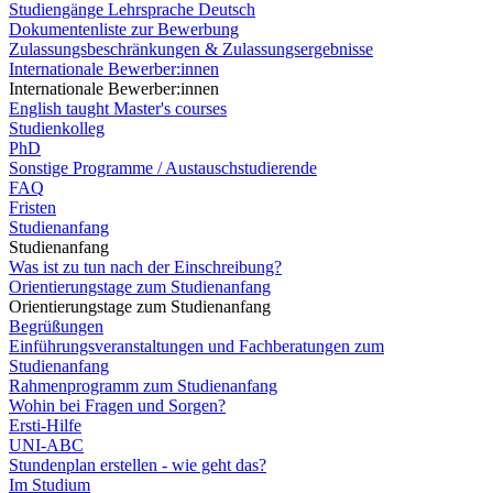
Studiengänge Lehrsprache Deutsch
Dokumentenliste zur Bewerbung
Zulassungsbeschränkungen & Zulassungsergebnisse
Internationale Bewerber:innen
Internationale Bewerber:innen
English taught Master's courses
Studienkolleg
PhD
Sonstige Programme / Austauschstudierende
FAQ
Fristen
Studienanfang
Studienanfang
Was ist zu tun nach der Einschreibung?
Orientierungstage zum Studienanfang
Orientierungstage zum Studienanfang
Begrüßungen
Einführungsveranstaltungen und Fachberatungen zum
Studienanfang
Rahmenprogramm zum Studienanfang
Wohin bei Fragen und Sorgen?
Ersti-Hilfe
UNI-ABC
Stundenplan erstellen - wie geht das?
Im Studium