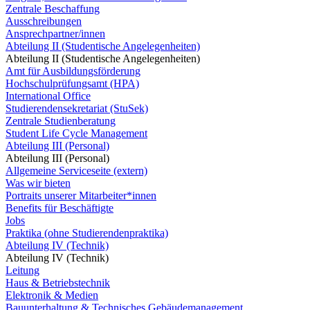
Zentrale Beschaffung
Ausschreibungen
Ansprechpartner/innen
Abteilung II (Studentische Angelegenheiten)
Abteilung II (Studentische Angelegenheiten)
Amt für Ausbildungsförderung
Hochschulprüfungsamt (HPA)
International Office
Studierendensekretariat (StuSek)
Zentrale Studienberatung
Student Life Cycle Management
Abteilung III (Personal)
Abteilung III (Personal)
Allgemeine Serviceseite (extern)
Was wir bieten
Portraits unserer Mitarbeiter*innen
Benefits für Beschäftigte
Jobs
Praktika (ohne Studierendenpraktika)
Abteilung IV (Technik)
Abteilung IV (Technik)
Leitung
Haus & Betriebstechnik
Elektronik & Medien
Bauunterhaltung & Technisches Gebäudemanagement