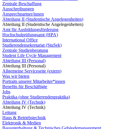
Zentrale Beschaffung
Ausschreibungen
Ansprechpartner/innen
Abteilung II (Studentische Angelegenheiten)
Abteilung II (Studentische Angelegenheiten)
Amt für Ausbildungsförderung
Hochschulprüfungsamt (HPA)
International Office
Studierendensekretariat (StuSek)
Zentrale Studienberatung
Student Life Cycle Management
Abteilung III (Personal)
Abteilung III (Personal)
Allgemeine Serviceseite (extern)
Was wir bieten
Portraits unserer Mitarbeiter*innen
Benefits für Beschäftigte
Jobs
Praktika (ohne Studierendenpraktika)
Abteilung IV (Technik)
Abteilung IV (Technik)
Leitung
Haus & Betriebstechnik
Elektronik & Medien
Bauunterhaltung & Technisches Gebäudemanagement