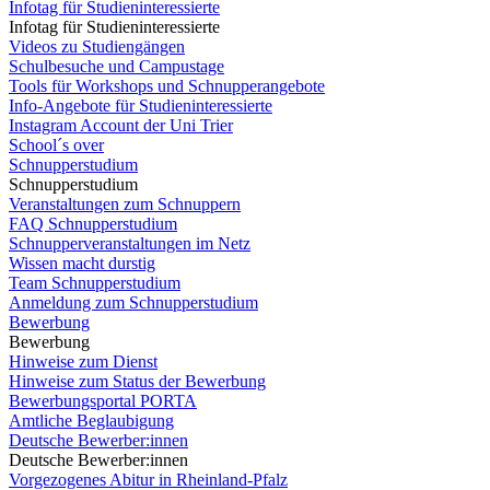
Infotag für Studieninteressierte
Infotag für Studieninteressierte
Videos zu Studiengängen
Schulbesuche und Campustage
Tools für Workshops und Schnupperangebote
Info-Angebote für Studieninteressierte
Instagram Account der Uni Trier
School´s over
Schnupperstudium
Schnupperstudium
Veranstaltungen zum Schnuppern
FAQ Schnupperstudium
Schnupperveranstaltungen im Netz
Wissen macht durstig
Team Schnupperstudium
Anmeldung zum Schnupperstudium
Bewerbung
Bewerbung
Hinweise zum Dienst
Hinweise zum Status der Bewerbung
Bewerbungsportal PORTA
Amtliche Beglaubigung
Deutsche Bewerber:innen
Deutsche Bewerber:innen
Vorgezogenes Abitur in Rheinland-Pfalz