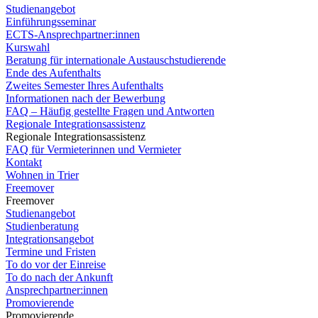
Studienangebot
Einführungsseminar
ECTS-Ansprechpartner:innen
Kurswahl
Beratung für internationale Austauschstudierende
Ende des Aufenthalts
Zweites Semester Ihres Aufenthalts
Informationen nach der Bewerbung
FAQ – Häufig gestellte Fragen und Antworten
Regionale Integrationsassistenz
Regionale Integrationsassistenz
FAQ für Vermieterinnen und Vermieter
Kontakt
Wohnen in Trier
Freemover
Freemover
Studienangebot
Studienberatung
Integrationsangebot
Termine und Fristen
To do vor der Einreise
To do nach der Ankunft
Ansprechpartner:innen
Promovierende
Promovierende