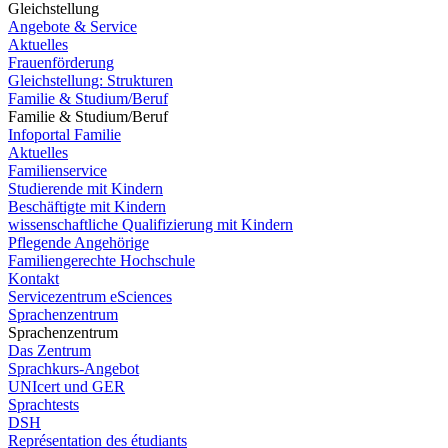
Gleichstellung
Angebote & Service
Aktuelles
Frauenförderung
Gleichstellung: Strukturen
Familie & Studium/Beruf
Familie & Studium/Beruf
Infoportal Familie
Aktuelles
Familienservice
Studierende mit Kindern
Beschäftigte mit Kindern
wissenschaftliche Qualifizierung mit Kindern
Pflegende Angehörige
Familiengerechte Hochschule
Kontakt
Servicezentrum eSciences
Sprachenzentrum
Sprachenzentrum
Das Zentrum
Sprachkurs-Angebot
UNIcert und GER
Sprachtests
DSH
Représentation des étudiants