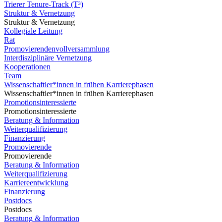
Trierer Tenure-Track (T³)
Struktur & Vernetzung
Struktur & Vernetzung
Kollegiale Leitung
Rat
Promovierendenvollversammlung
Interdisziplinäre Vernetzung
Kooperationen
Team
Wissenschaftler*innen in frühen Karrierephasen
Wissenschaftler*innen in frühen Karrierephasen
Promotionsinteressierte
Promotionsinteressierte
Beratung & Information
Weiterqualifizierung
Finanzierung
Promovierende
Promovierende
Beratung & Information
Weiterqualifizierung
Karriereentwicklung
Finanzierung
Postdocs
Postdocs
Beratung & Information