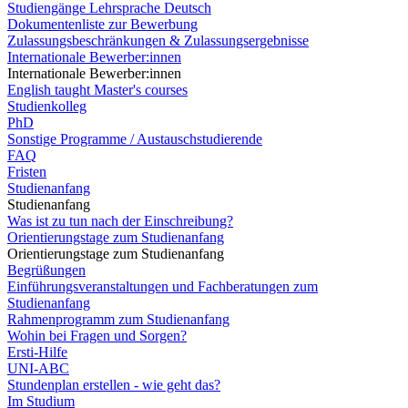
Studiengänge Lehrsprache Deutsch
Dokumentenliste zur Bewerbung
Zulassungsbeschränkungen & Zulassungsergebnisse
Internationale Bewerber:innen
Internationale Bewerber:innen
English taught Master's courses
Studienkolleg
PhD
Sonstige Programme / Austauschstudierende
FAQ
Fristen
Studienanfang
Studienanfang
Was ist zu tun nach der Einschreibung?
Orientierungstage zum Studienanfang
Orientierungstage zum Studienanfang
Begrüßungen
Einführungsveranstaltungen und Fachberatungen zum
Studienanfang
Rahmenprogramm zum Studienanfang
Wohin bei Fragen und Sorgen?
Ersti-Hilfe
UNI-ABC
Stundenplan erstellen - wie geht das?
Im Studium