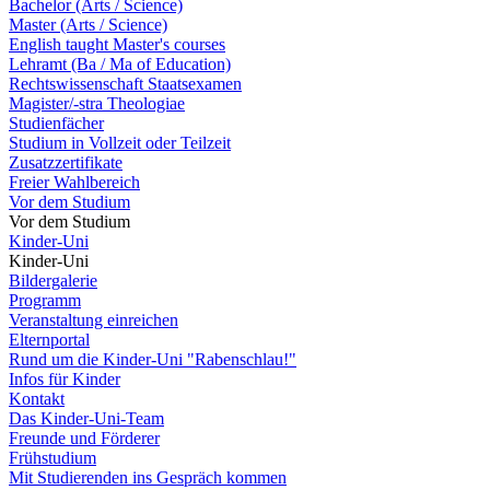
Bachelor (Arts / Science)
Master (Arts / Science)
English taught Master's courses
Lehramt (Ba / Ma of Education)
Rechtswissenschaft Staatsexamen
Magister/-stra Theologiae
Studienfächer
Studium in Vollzeit oder Teilzeit
Zusatzzertifikate
Freier Wahlbereich
Vor dem Studium
Vor dem Studium
Kinder-Uni
Kinder-Uni
Bildergalerie
Programm
Veranstaltung einreichen
Elternportal
Rund um die Kinder-Uni "Rabenschlau!"
Infos für Kinder
Kontakt
Das Kinder-Uni-Team
Freunde und Förderer
Frühstudium
Mit Studierenden ins Gespräch kommen