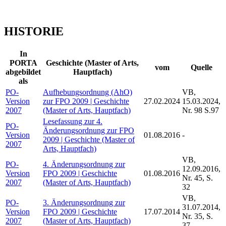
HISTORIE
In
PORTA
Geschichte (Master of Arts,
vom
Quelle
abgebildet
Hauptfach)
als
PO-
Aufhebungsordnung (AhO)
VB,
Version
zur FPO 2009 | Geschichte
27.02.2024
15.03.2024,
2007
(Master of Arts, Hauptfach)
Nr. 98 S.97
Lesefassung zur 4.
PO-
Änderungsordnung zur FPO
Version
01.08.2016
-
2009 | Geschichte (Master of
2007
Arts, Hauptfach)
VB,
PO-
4. Änderungsordnung zur
12.09.2016,
Version
FPO 2009 | Geschichte
01.08.2016
Nr. 45, S.
2007
(Master of Arts, Hauptfach)
32
VB,
PO-
3. Änderungsordnung zur
31.07.2014,
Version
FPO 2009 | Geschichte
17.07.2014
Nr. 35, S.
2007
(Master of Arts, Hauptfach)
37