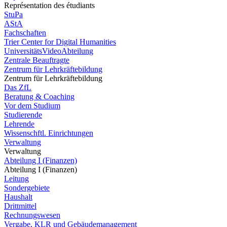
Représentation des étudiants
StuPa
AStA
Fachschaften
Trier Center for Digital Humanities
UniversitätsVideoAbteilung
Zentrale Beauftragte
Zentrum für Lehrkräftebildung
Zentrum für Lehrkräftebildung
Das ZfL
Beratung & Coaching
Vor dem Studium
Studierende
Lehrende
Wissenschftl. Einrichtungen
Verwaltung
Verwaltung
Abteilung I (Finanzen)
Abteilung I (Finanzen)
Leitung
Sondergebiete
Haushalt
Drittmittel
Rechnungswesen
Vergabe, KLR und Gebäudemanagement