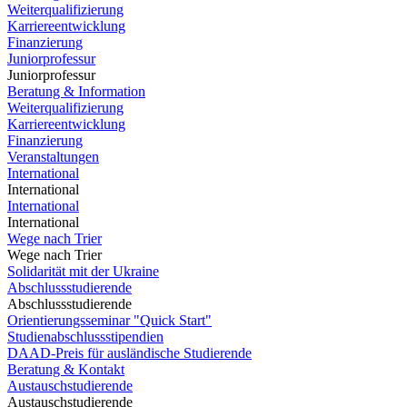
Weiterqualifizierung
Karriereentwicklung
Finanzierung
Juniorprofessur
Juniorprofessur
Beratung & Information
Weiterqualifizierung
Karriereentwicklung
Finanzierung
Veranstaltungen
International
International
International
International
Wege nach Trier
Wege nach Trier
Solidarität mit der Ukraine
Abschlussstudierende
Abschlussstudierende
Orientierungsseminar "Quick Start"
Studienabschlussstipendien
DAAD-Preis für ausländische Studierende
Beratung & Kontakt
Austauschstudierende
Austauschstudierende