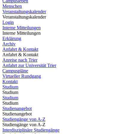
Campusleben
Menschen
Veranstaltungskalender
Veranstaltungskalender
Login
Interne Mitteilungen
Interne Mitteilungen
Erklärung
Archiv
Anfahrt & Kontakt
Anfahrt & Kontakt
Anreise nach Trier
Anfahrt zur Universität Trier
Campuspläne
Virtueller Rundgang
Kontakt
Studium
Studium
Studium
Studium
Studienangebot
Studienangebot
Studiengänge von A-Z
Studiengänge von A-Z
Interdisziplinäre Studiengänge