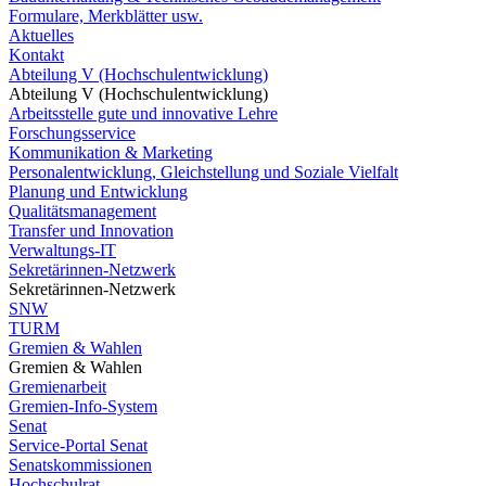
Formulare, Merkblätter usw.
Aktuelles
Kontakt
Abteilung V (Hochschulentwicklung)
Abteilung V (Hochschulentwicklung)
Arbeitsstelle gute und innovative Lehre
Forschungsservice
Kommunikation & Marketing
Personalentwicklung, Gleichstellung und Soziale Vielfalt
Planung und Entwicklung
Qualitätsmanagement
Transfer und Innovation
Verwaltungs-IT
Sekretärinnen-Netzwerk
Sekretärinnen-Netzwerk
SNW
TURM
Gremien & Wahlen
Gremien & Wahlen
Gremienarbeit
Gremien-Info-System
Senat
Service-Portal Senat
Senatskommissionen
Hochschulrat