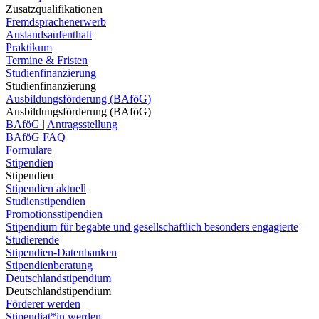
Zusatzqualifikationen
Fremdsprachenerwerb
Auslandsaufenthalt
Praktikum
Termine & Fristen
Studienfinanzierung
Studienfinanzierung
Ausbildungsförderung (BAföG)
Ausbildungsförderung (BAföG)
BAföG | Antragsstellung
BAföG FAQ
Formulare
Stipendien
Stipendien
Stipendien aktuell
Studienstipendien
Promotionsstipendien
Stipendium für begabte und gesellschaftlich besonders engagierte
Studierende
Stipendien-Datenbanken
Stipendienberatung
Deutschlandstipendium
Deutschlandstipendium
Förderer werden
Stipendiat*in werden