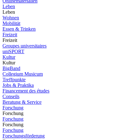
Onlinematerialien
Leben
Leben
Wohnen
Mobilität
Essen & Trinken
Freizeit
Freizeit
Groupes universitaires
uniSPORT
Kultur
Kultur
BigBand
Collegium Musicum
Treffpunkte
Jobs & Praktika
Financement des études
Conseils
Beratung & Service
Forschung
Forschung
Forschung
Forschung
Forschung
Forschungsförderung