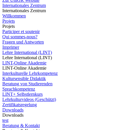
Zur UniGR Website
Internationales Zentrum
Internationales Zentrum
Willkommen
Projets
Projets
Participer et soutenir
Qui sommes-nous?
Fragen und Antworten
Imprimer
Lehre International (LINT)
Lehre International (LINT)
LINT-Online Akademie
LINT-Online Akademie
Interkulturelle Lehrkompetenz
Kultursensible Didaktik
Beratung von Studierenden
Sprachkompetenz
LINT+ Selbstlernkurs
Lehrkulturvideos (Geschützt)
Zertifikatsregelung
Downloads
Downloads
test
Beratung & Kontakt