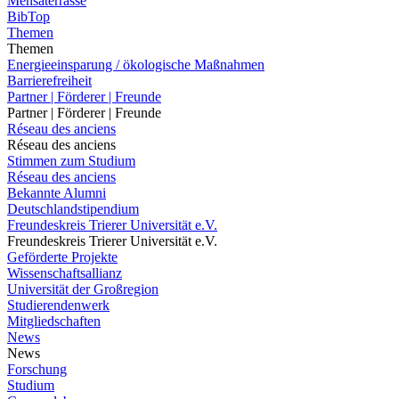
Mensaterrasse
BibTop
Themen
Themen
Energieeinsparung / ökologische Maßnahmen
Barrierefreiheit
Partner | Förderer | Freunde
Partner | Förderer | Freunde
Réseau des anciens
Réseau des anciens
Stimmen zum Studium
Réseau des anciens
Bekannte Alumni
Deutschlandstipendium
Freundeskreis Trierer Universität e.V.
Freundeskreis Trierer Universität e.V.
Geförderte Projekte
Wissenschaftsallianz
Universität der Großregion
Studierendenwerk
Mitgliedschaften
News
News
Forschung
Studium