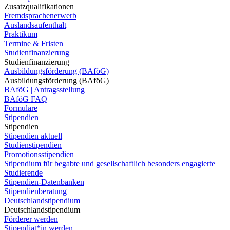
Zusatzqualifikationen
Fremdsprachenerwerb
Auslandsaufenthalt
Praktikum
Termine & Fristen
Studienfinanzierung
Studienfinanzierung
Ausbildungsförderung (BAföG)
Ausbildungsförderung (BAföG)
BAföG | Antragsstellung
BAföG FAQ
Formulare
Stipendien
Stipendien
Stipendien aktuell
Studienstipendien
Promotionsstipendien
Stipendium für begabte und gesellschaftlich besonders engagierte
Studierende
Stipendien-Datenbanken
Stipendienberatung
Deutschlandstipendium
Deutschlandstipendium
Förderer werden
Stipendiat*in werden