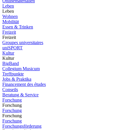
Onlinematerialien
Leben
Leben
Wohnen
Mobilität
Essen & Trinken
Freizeit
Freizeit
Groupes universitaires
uniSPORT
Kultur
Kultur
BigBand
Collegium Musicum
Treffpunkte
Jobs & Praktika
Financement des études
Conseils
Beratung & Service
Forschung
Forschung
Forschung
Forschung
Forschung
Forschungsförderung