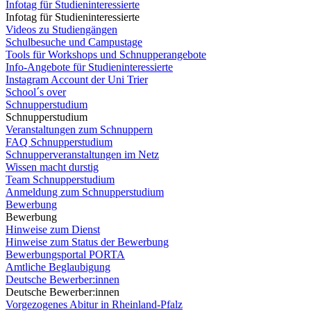
Infotag für Studieninteressierte
Infotag für Studieninteressierte
Videos zu Studiengängen
Schulbesuche und Campustage
Tools für Workshops und Schnupperangebote
Info-Angebote für Studieninteressierte
Instagram Account der Uni Trier
School´s over
Schnupperstudium
Schnupperstudium
Veranstaltungen zum Schnuppern
FAQ Schnupperstudium
Schnupperveranstaltungen im Netz
Wissen macht durstig
Team Schnupperstudium
Anmeldung zum Schnupperstudium
Bewerbung
Bewerbung
Hinweise zum Dienst
Hinweise zum Status der Bewerbung
Bewerbungsportal PORTA
Amtliche Beglaubigung
Deutsche Bewerber:innen
Deutsche Bewerber:innen
Vorgezogenes Abitur in Rheinland-Pfalz