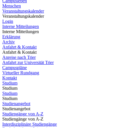
Campusleben
Menschen
Veranstaltungskalender
Veranstaltungskalender
Login
Interne Mitteilungen
Interne Mitteilungen
Erklärung
Archiv
Anfahrt & Kontakt
Anfahrt & Kontakt
Anreise nach Trier
Anfahrt zur Universität Trier
Campuspläne
Virtueller Rundgang
Kontakt
Studium
Studium
Studium
Studium
Studienangebot
Studienangebot
Studiengänge von A-Z
Studiengänge von A-Z
Interdisziplinäre Studiengänge