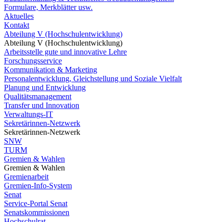
Formulare, Merkblätter usw.
Aktuelles
Kontakt
Abteilung V (Hochschulentwicklung)
Abteilung V (Hochschulentwicklung)
Arbeitsstelle gute und innovative Lehre
Forschungsservice
Kommunikation & Marketing
Personalentwicklung, Gleichstellung und Soziale Vielfalt
Planung und Entwicklung
Qualitätsmanagement
Transfer und Innovation
Verwaltungs-IT
Sekretärinnen-Netzwerk
Sekretärinnen-Netzwerk
SNW
TURM
Gremien & Wahlen
Gremien & Wahlen
Gremienarbeit
Gremien-Info-System
Senat
Service-Portal Senat
Senatskommissionen
Hochschulrat