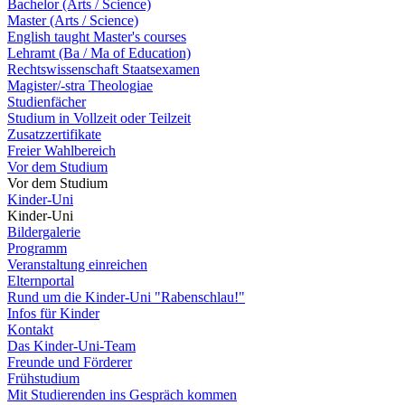
Bachelor (Arts / Science)
Master (Arts / Science)
English taught Master's courses
Lehramt (Ba / Ma of Education)
Rechtswissenschaft Staatsexamen
Magister/-stra Theologiae
Studienfächer
Studium in Vollzeit oder Teilzeit
Zusatzzertifikate
Freier Wahlbereich
Vor dem Studium
Vor dem Studium
Kinder-Uni
Kinder-Uni
Bildergalerie
Programm
Veranstaltung einreichen
Elternportal
Rund um die Kinder-Uni "Rabenschlau!"
Infos für Kinder
Kontakt
Das Kinder-Uni-Team
Freunde und Förderer
Frühstudium
Mit Studierenden ins Gespräch kommen