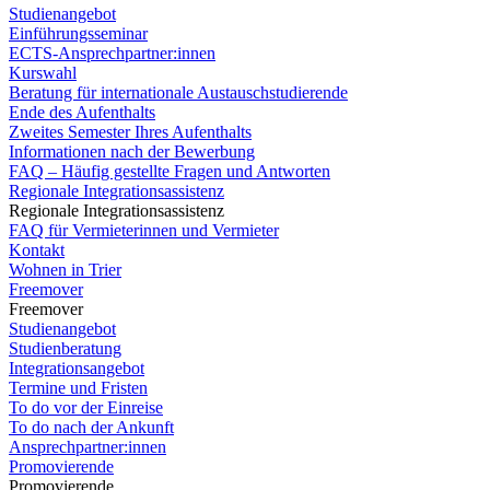
Studienangebot
Einführungsseminar
ECTS-Ansprechpartner:innen
Kurswahl
Beratung für internationale Austauschstudierende
Ende des Aufenthalts
Zweites Semester Ihres Aufenthalts
Informationen nach der Bewerbung
FAQ – Häufig gestellte Fragen und Antworten
Regionale Integrationsassistenz
Regionale Integrationsassistenz
FAQ für Vermieterinnen und Vermieter
Kontakt
Wohnen in Trier
Freemover
Freemover
Studienangebot
Studienberatung
Integrationsangebot
Termine und Fristen
To do vor der Einreise
To do nach der Ankunft
Ansprechpartner:innen
Promovierende
Promovierende