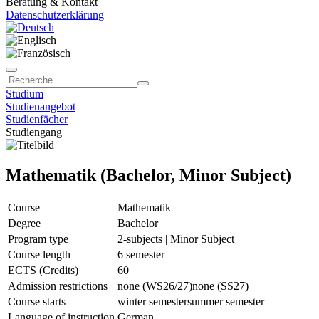
Beratung & Kontakt
Datenschutzerklärung
Studium
Studienangebot
Studienfächer
Studiengang
Mathematik (Bachelor, Minor Subject)
Course
Mathematik
Degree
Bachelor
Program type
2-subjects | Minor Subject
Course length
6 semester
ECTS (Credits)
60
Admission restrictions
none (WS26/27)
none (SS27)
Course starts
winter semester
summer semester
Language of instruction
German