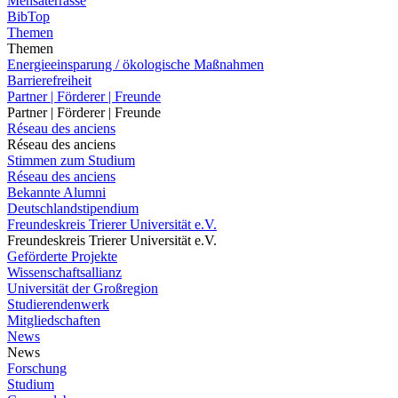
Mensaterrasse
BibTop
Themen
Themen
Energieeinsparung / ökologische Maßnahmen
Barrierefreiheit
Partner | Förderer | Freunde
Partner | Förderer | Freunde
Réseau des anciens
Réseau des anciens
Stimmen zum Studium
Réseau des anciens
Bekannte Alumni
Deutschlandstipendium
Freundeskreis Trierer Universität e.V.
Freundeskreis Trierer Universität e.V.
Geförderte Projekte
Wissenschaftsallianz
Universität der Großregion
Studierendenwerk
Mitgliedschaften
News
News
Forschung
Studium