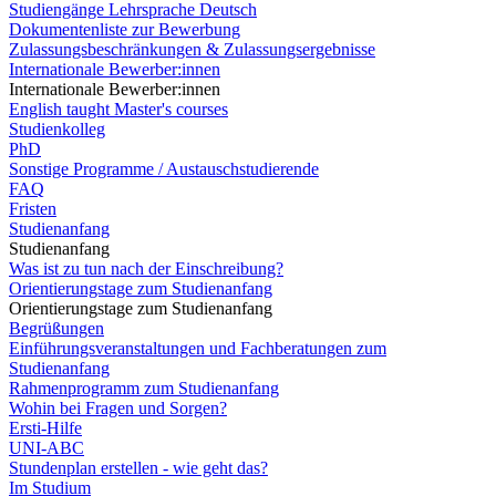
Studiengänge Lehrsprache Deutsch
Dokumentenliste zur Bewerbung
Zulassungsbeschränkungen & Zulassungsergebnisse
Internationale Bewerber:innen
Internationale Bewerber:innen
English taught Master's courses
Studienkolleg
PhD
Sonstige Programme / Austauschstudierende
FAQ
Fristen
Studienanfang
Studienanfang
Was ist zu tun nach der Einschreibung?
Orientierungstage zum Studienanfang
Orientierungstage zum Studienanfang
Begrüßungen
Einführungsveranstaltungen und Fachberatungen zum
Studienanfang
Rahmenprogramm zum Studienanfang
Wohin bei Fragen und Sorgen?
Ersti-Hilfe
UNI-ABC
Stundenplan erstellen - wie geht das?
Im Studium