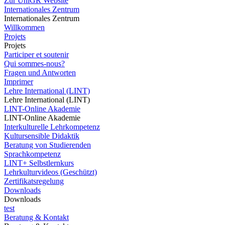
Zur UniGR Website
Internationales Zentrum
Internationales Zentrum
Willkommen
Projets
Projets
Participer et soutenir
Qui sommes-nous?
Fragen und Antworten
Imprimer
Lehre International (LINT)
Lehre International (LINT)
LINT-Online Akademie
LINT-Online Akademie
Interkulturelle Lehrkompetenz
Kultursensible Didaktik
Beratung von Studierenden
Sprachkompetenz
LINT+ Selbstlernkurs
Lehrkulturvideos (Geschützt)
Zertifikatsregelung
Downloads
Downloads
test
Beratung & Kontakt