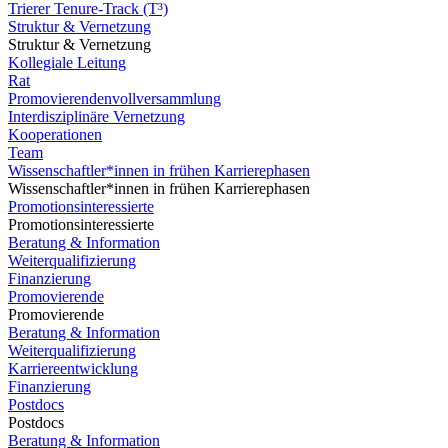
Trierer Tenure-Track (T³)
Struktur & Vernetzung
Struktur & Vernetzung
Kollegiale Leitung
Rat
Promovierendenvollversammlung
Interdisziplinäre Vernetzung
Kooperationen
Team
Wissenschaftler*innen in frühen Karrierephasen
Wissenschaftler*innen in frühen Karrierephasen
Promotionsinteressierte
Promotionsinteressierte
Beratung & Information
Weiterqualifizierung
Finanzierung
Promovierende
Promovierende
Beratung & Information
Weiterqualifizierung
Karriereentwicklung
Finanzierung
Postdocs
Postdocs
Beratung & Information