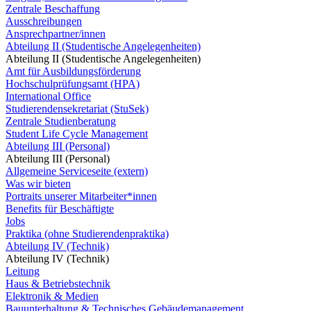
Zentrale Beschaffung
Ausschreibungen
Ansprechpartner/innen
Abteilung II (Studentische Angelegenheiten)
Abteilung II (Studentische Angelegenheiten)
Amt für Ausbildungsförderung
Hochschulprüfungsamt (HPA)
International Office
Studierendensekretariat (StuSek)
Zentrale Studienberatung
Student Life Cycle Management
Abteilung III (Personal)
Abteilung III (Personal)
Allgemeine Serviceseite (extern)
Was wir bieten
Portraits unserer Mitarbeiter*innen
Benefits für Beschäftigte
Jobs
Praktika (ohne Studierendenpraktika)
Abteilung IV (Technik)
Abteilung IV (Technik)
Leitung
Haus & Betriebstechnik
Elektronik & Medien
Bauunterhaltung & Technisches Gebäudemanagement