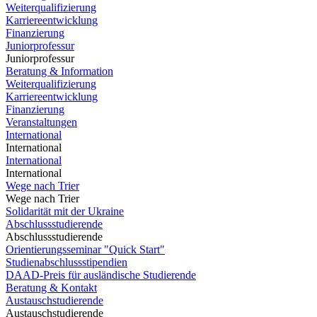
Weiterqualifizierung
Karriereentwicklung
Finanzierung
Juniorprofessur
Juniorprofessur
Beratung & Information
Weiterqualifizierung
Karriereentwicklung
Finanzierung
Veranstaltungen
International
International
International
International
Wege nach Trier
Wege nach Trier
Solidarität mit der Ukraine
Abschlussstudierende
Abschlussstudierende
Orientierungsseminar "Quick Start"
Studienabschlussstipendien
DAAD-Preis für ausländische Studierende
Beratung & Kontakt
Austauschstudierende
Austauschstudierende