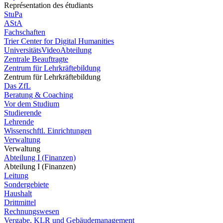
Représentation des étudiants
StuPa
AStA
Fachschaften
Trier Center for Digital Humanities
UniversitätsVideoAbteilung
Zentrale Beauftragte
Zentrum für Lehrkräftebildung
Zentrum für Lehrkräftebildung
Das ZfL
Beratung & Coaching
Vor dem Studium
Studierende
Lehrende
Wissenschftl. Einrichtungen
Verwaltung
Verwaltung
Abteilung I (Finanzen)
Abteilung I (Finanzen)
Leitung
Sondergebiete
Haushalt
Drittmittel
Rechnungswesen
Vergabe, KLR und Gebäudemanagement