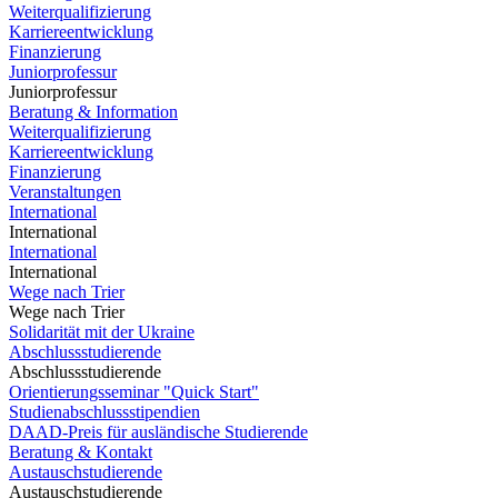
Weiterqualifizierung
Karriereentwicklung
Finanzierung
Juniorprofessur
Juniorprofessur
Beratung & Information
Weiterqualifizierung
Karriereentwicklung
Finanzierung
Veranstaltungen
International
International
International
International
Wege nach Trier
Wege nach Trier
Solidarität mit der Ukraine
Abschlussstudierende
Abschlussstudierende
Orientierungsseminar "Quick Start"
Studienabschlussstipendien
DAAD-Preis für ausländische Studierende
Beratung & Kontakt
Austauschstudierende
Austauschstudierende