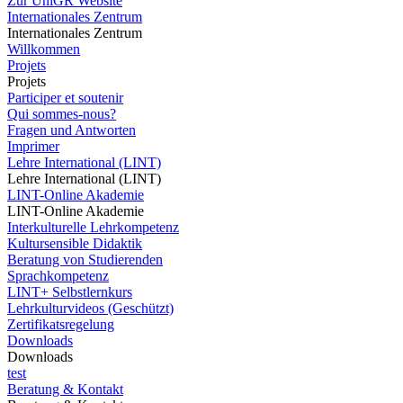
Zur UniGR Website
Internationales Zentrum
Internationales Zentrum
Willkommen
Projets
Projets
Participer et soutenir
Qui sommes-nous?
Fragen und Antworten
Imprimer
Lehre International (LINT)
Lehre International (LINT)
LINT-Online Akademie
LINT-Online Akademie
Interkulturelle Lehrkompetenz
Kultursensible Didaktik
Beratung von Studierenden
Sprachkompetenz
LINT+ Selbstlernkurs
Lehrkulturvideos (Geschützt)
Zertifikatsregelung
Downloads
Downloads
test
Beratung & Kontakt