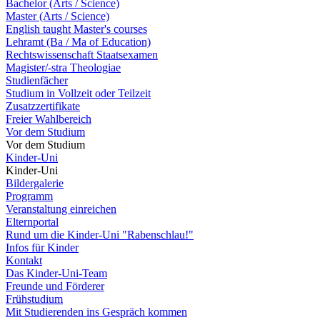
Bachelor (Arts / Science)
Master (Arts / Science)
English taught Master's courses
Lehramt (Ba / Ma of Education)
Rechtswissenschaft Staatsexamen
Magister/-stra Theologiae
Studienfächer
Studium in Vollzeit oder Teilzeit
Zusatzzertifikate
Freier Wahlbereich
Vor dem Studium
Vor dem Studium
Kinder-Uni
Kinder-Uni
Bildergalerie
Programm
Veranstaltung einreichen
Elternportal
Rund um die Kinder-Uni "Rabenschlau!"
Infos für Kinder
Kontakt
Das Kinder-Uni-Team
Freunde und Förderer
Frühstudium
Mit Studierenden ins Gespräch kommen