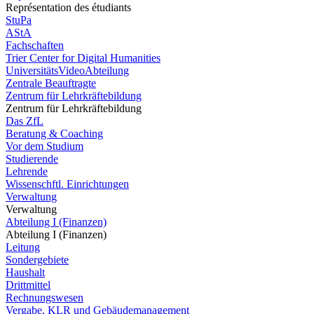
Représentation des étudiants
StuPa
AStA
Fachschaften
Trier Center for Digital Humanities
UniversitätsVideoAbteilung
Zentrale Beauftragte
Zentrum für Lehrkräftebildung
Zentrum für Lehrkräftebildung
Das ZfL
Beratung & Coaching
Vor dem Studium
Studierende
Lehrende
Wissenschftl. Einrichtungen
Verwaltung
Verwaltung
Abteilung I (Finanzen)
Abteilung I (Finanzen)
Leitung
Sondergebiete
Haushalt
Drittmittel
Rechnungswesen
Vergabe, KLR und Gebäudemanagement