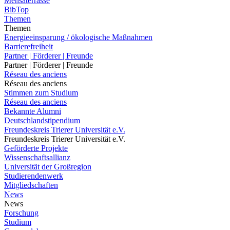
Mensaterrasse
BibTop
Themen
Themen
Energieeinsparung / ökologische Maßnahmen
Barrierefreiheit
Partner | Förderer | Freunde
Partner | Förderer | Freunde
Réseau des anciens
Réseau des anciens
Stimmen zum Studium
Réseau des anciens
Bekannte Alumni
Deutschlandstipendium
Freundeskreis Trierer Universität e.V.
Freundeskreis Trierer Universität e.V.
Geförderte Projekte
Wissenschaftsallianz
Universität der Großregion
Studierendenwerk
Mitgliedschaften
News
News
Forschung
Studium