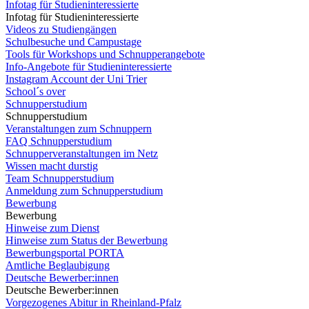
Infotag für Studieninteressierte
Infotag für Studieninteressierte
Videos zu Studiengängen
Schulbesuche und Campustage
Tools für Workshops und Schnupperangebote
Info-Angebote für Studieninteressierte
Instagram Account der Uni Trier
School´s over
Schnupperstudium
Schnupperstudium
Veranstaltungen zum Schnuppern
FAQ Schnupperstudium
Schnupperveranstaltungen im Netz
Wissen macht durstig
Team Schnupperstudium
Anmeldung zum Schnupperstudium
Bewerbung
Bewerbung
Hinweise zum Dienst
Hinweise zum Status der Bewerbung
Bewerbungsportal PORTA
Amtliche Beglaubigung
Deutsche Bewerber:innen
Deutsche Bewerber:innen
Vorgezogenes Abitur in Rheinland-Pfalz