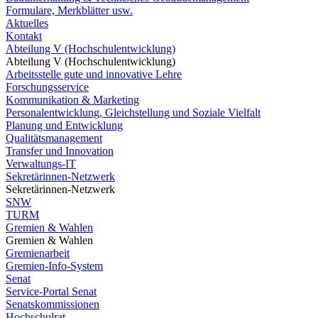
Formulare, Merkblätter usw.
Aktuelles
Kontakt
Abteilung V (Hochschulentwicklung)
Abteilung V (Hochschulentwicklung)
Arbeitsstelle gute und innovative Lehre
Forschungsservice
Kommunikation & Marketing
Personalentwicklung, Gleichstellung und Soziale Vielfalt
Planung und Entwicklung
Qualitätsmanagement
Transfer und Innovation
Verwaltungs-IT
Sekretärinnen-Netzwerk
Sekretärinnen-Netzwerk
SNW
TURM
Gremien & Wahlen
Gremien & Wahlen
Gremienarbeit
Gremien-Info-System
Senat
Service-Portal Senat
Senatskommissionen
Hochschulrat