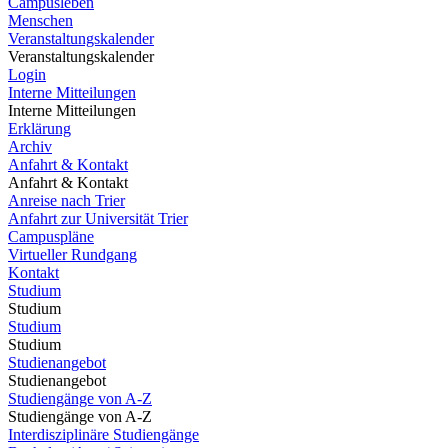
Campusleben
Menschen
Veranstaltungskalender
Veranstaltungskalender
Login
Interne Mitteilungen
Interne Mitteilungen
Erklärung
Archiv
Anfahrt & Kontakt
Anfahrt & Kontakt
Anreise nach Trier
Anfahrt zur Universität Trier
Campuspläne
Virtueller Rundgang
Kontakt
Studium
Studium
Studium
Studium
Studienangebot
Studienangebot
Studiengänge von A-Z
Studiengänge von A-Z
Interdisziplinäre Studiengänge