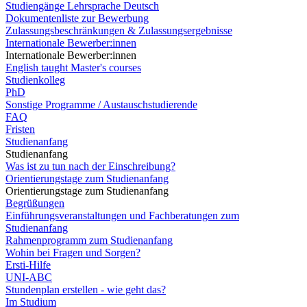
Studiengänge Lehrsprache Deutsch
Dokumentenliste zur Bewerbung
Zulassungsbeschränkungen & Zulassungsergebnisse
Internationale Bewerber:innen
Internationale Bewerber:innen
English taught Master's courses
Studienkolleg
PhD
Sonstige Programme / Austauschstudierende
FAQ
Fristen
Studienanfang
Studienanfang
Was ist zu tun nach der Einschreibung?
Orientierungstage zum Studienanfang
Orientierungstage zum Studienanfang
Begrüßungen
Einführungsveranstaltungen und Fachberatungen zum
Studienanfang
Rahmenprogramm zum Studienanfang
Wohin bei Fragen und Sorgen?
Ersti-Hilfe
UNI-ABC
Stundenplan erstellen - wie geht das?
Im Studium