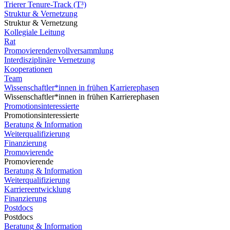
Trierer Tenure-Track (T³)
Struktur & Vernetzung
Struktur & Vernetzung
Kollegiale Leitung
Rat
Promovierendenvollversammlung
Interdisziplinäre Vernetzung
Kooperationen
Team
Wissenschaftler*innen in frühen Karrierephasen
Wissenschaftler*innen in frühen Karrierephasen
Promotionsinteressierte
Promotionsinteressierte
Beratung & Information
Weiterqualifizierung
Finanzierung
Promovierende
Promovierende
Beratung & Information
Weiterqualifizierung
Karriereentwicklung
Finanzierung
Postdocs
Postdocs
Beratung & Information