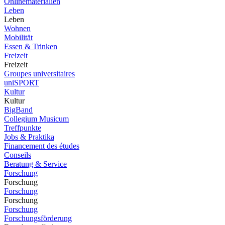
Onlinematerialien
Leben
Leben
Wohnen
Mobilität
Essen & Trinken
Freizeit
Freizeit
Groupes universitaires
uniSPORT
Kultur
Kultur
BigBand
Collegium Musicum
Treffpunkte
Jobs & Praktika
Financement des études
Conseils
Beratung & Service
Forschung
Forschung
Forschung
Forschung
Forschung
Forschungsförderung