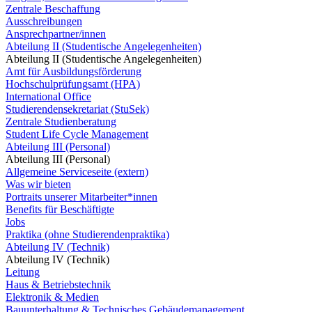
Zentrale Beschaffung
Ausschreibungen
Ansprechpartner/innen
Abteilung II (Studentische Angelegenheiten)
Abteilung II (Studentische Angelegenheiten)
Amt für Ausbildungsförderung
Hochschulprüfungsamt (HPA)
International Office
Studierendensekretariat (StuSek)
Zentrale Studienberatung
Student Life Cycle Management
Abteilung III (Personal)
Abteilung III (Personal)
Allgemeine Serviceseite (extern)
Was wir bieten
Portraits unserer Mitarbeiter*innen
Benefits für Beschäftigte
Jobs
Praktika (ohne Studierendenpraktika)
Abteilung IV (Technik)
Abteilung IV (Technik)
Leitung
Haus & Betriebstechnik
Elektronik & Medien
Bauunterhaltung & Technisches Gebäudemanagement