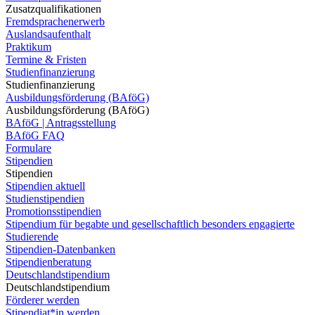
Zusatzqualifikationen
Fremdsprachenerwerb
Auslandsaufenthalt
Praktikum
Termine & Fristen
Studienfinanzierung
Studienfinanzierung
Ausbildungsförderung (BAföG)
Ausbildungsförderung (BAföG)
BAföG | Antragsstellung
BAföG FAQ
Formulare
Stipendien
Stipendien
Stipendien aktuell
Studienstipendien
Promotionsstipendien
Stipendium für begabte und gesellschaftlich besonders engagierte
Studierende
Stipendien-Datenbanken
Stipendienberatung
Deutschlandstipendium
Deutschlandstipendium
Förderer werden
Stipendiat*in werden