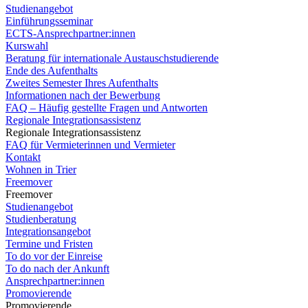
Studienangebot
Einführungsseminar
ECTS-Ansprechpartner:innen
Kurswahl
Beratung für internationale Austauschstudierende
Ende des Aufenthalts
Zweites Semester Ihres Aufenthalts
Informationen nach der Bewerbung
FAQ – Häufig gestellte Fragen und Antworten
Regionale Integrationsassistenz
Regionale Integrationsassistenz
FAQ für Vermieterinnen und Vermieter
Kontakt
Wohnen in Trier
Freemover
Freemover
Studienangebot
Studienberatung
Integrationsangebot
Termine und Fristen
To do vor der Einreise
To do nach der Ankunft
Ansprechpartner:innen
Promovierende
Promovierende