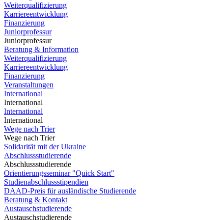
Weiterqualifizierung
Karriereentwicklung
Finanzierung
Juniorprofessur
Juniorprofessur
Beratung & Information
Weiterqualifizierung
Karriereentwicklung
Finanzierung
Veranstaltungen
International
International
International
International
Wege nach Trier
Wege nach Trier
Solidarität mit der Ukraine
Abschlussstudierende
Abschlussstudierende
Orientierungsseminar "Quick Start"
Studienabschlussstipendien
DAAD-Preis für ausländische Studierende
Beratung & Kontakt
Austauschstudierende
Austauschstudierende