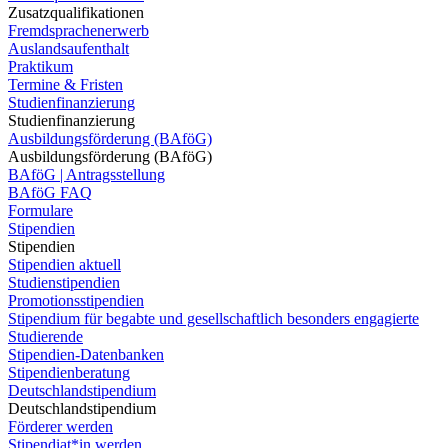
Zusatzqualifikationen
Fremdsprachenerwerb
Auslandsaufenthalt
Praktikum
Termine & Fristen
Studienfinanzierung
Studienfinanzierung
Ausbildungsförderung (BAföG)
Ausbildungsförderung (BAföG)
BAföG | Antragsstellung
BAföG FAQ
Formulare
Stipendien
Stipendien
Stipendien aktuell
Studienstipendien
Promotionsstipendien
Stipendium für begabte und gesellschaftlich besonders engagierte
Studierende
Stipendien-Datenbanken
Stipendienberatung
Deutschlandstipendium
Deutschlandstipendium
Förderer werden
Stipendiat*in werden