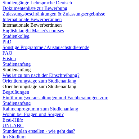
Studiengänge Lehrsprache Deutsch
Dokumentenliste zur Bewerbung
Zulassungsbeschränkungen & Zulassungsergebnisse
Internationale Bewerber:innen
Internationale Bewerber:innen
English taught Master's courses
Studienkolleg
PhD
Sonstige Programme / Austauschstudierende
FAQ
Fristen
Studienanfang
Studienanfang
Was ist zu tun nach der Einschreibung?
Orientierungstage zum Studienanfang
Orientierungstage zum Studienanfang
Begrüßungen
Einführungsveranstaltungen und Fachberatungen zum
Studienanfang
Rahmenprogramm zum Studienanfang
Wohin bei Fragen und Sorgen?
Ersti-Hilfe
UNI-ABC
Stundenplan erstellen - wie geht das?
Im Studium