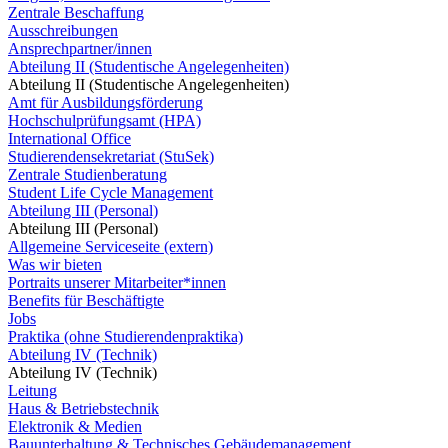
Zentrale Beschaffung
Ausschreibungen
Ansprechpartner/innen
Abteilung II (Studentische Angelegenheiten)
Abteilung II (Studentische Angelegenheiten)
Amt für Ausbildungsförderung
Hochschulprüfungsamt (HPA)
International Office
Studierendensekretariat (StuSek)
Zentrale Studienberatung
Student Life Cycle Management
Abteilung III (Personal)
Abteilung III (Personal)
Allgemeine Serviceseite (extern)
Was wir bieten
Portraits unserer Mitarbeiter*innen
Benefits für Beschäftigte
Jobs
Praktika (ohne Studierendenpraktika)
Abteilung IV (Technik)
Abteilung IV (Technik)
Leitung
Haus & Betriebstechnik
Elektronik & Medien
Bauunterhaltung & Technisches Gebäudemanagement