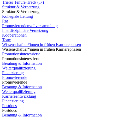
Trierer Tenure-Track (T³)
Struktur & Vernetzung
Struktur & Vernetzung
Kollegiale Leitung
Rat
Promovierendenvollversammlung
Interdisziplinäre Vernetzung
Kooperationen
Team
Wissenschaftler*innen in frühen Karrierephasen
Wissenschaftler*innen in frühen Karrierephasen
Promotionsinteressierte
Promotionsinteressierte
Beratung & Information
Weiterqualifizierung
Finanzierung
Promovierende
Promovierende
Beratung & Information
Weiterqualifizierung
Karriereentwicklung
Finanzierung
Postdocs
Postdocs
Beratung & Information