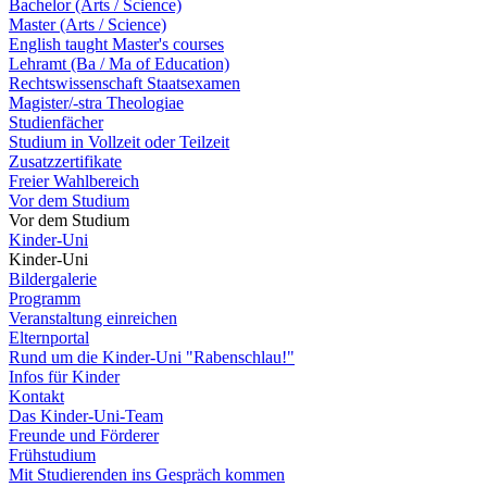
Bachelor (Arts / Science)
Master (Arts / Science)
English taught Master's courses
Lehramt (Ba / Ma of Education)
Rechtswissenschaft Staatsexamen
Magister/-stra Theologiae
Studienfächer
Studium in Vollzeit oder Teilzeit
Zusatzzertifikate
Freier Wahlbereich
Vor dem Studium
Vor dem Studium
Kinder-Uni
Kinder-Uni
Bildergalerie
Programm
Veranstaltung einreichen
Elternportal
Rund um die Kinder-Uni "Rabenschlau!"
Infos für Kinder
Kontakt
Das Kinder-Uni-Team
Freunde und Förderer
Frühstudium
Mit Studierenden ins Gespräch kommen