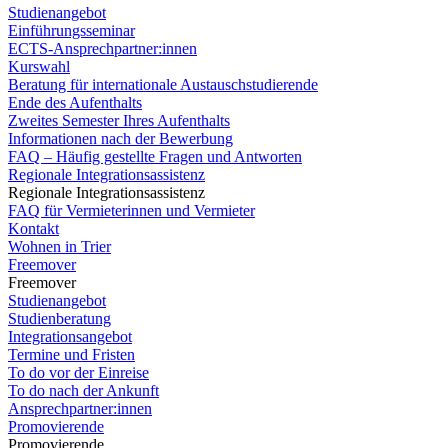
Studienangebot
Einführungsseminar
ECTS-Ansprechpartner:innen
Kurswahl
Beratung für internationale Austauschstudierende
Ende des Aufenthalts
Zweites Semester Ihres Aufenthalts
Informationen nach der Bewerbung
FAQ – Häufig gestellte Fragen und Antworten
Regionale Integrationsassistenz
Regionale Integrationsassistenz
FAQ für Vermieterinnen und Vermieter
Kontakt
Wohnen in Trier
Freemover
Freemover
Studienangebot
Studienberatung
Integrationsangebot
Termine und Fristen
To do vor der Einreise
To do nach der Ankunft
Ansprechpartner:innen
Promovierende
Promovierende