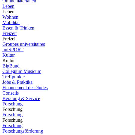
Onlinematerialien
Leben
Leben
Wohnen
Mobilität
Essen & Trinken
Freizeit
Freizeit
Groupes universitaires
uniSPORT
Kultur
Kultur
BigBand
Collegium Musicum
Treffpunkte
Jobs & Praktika
Financement des études
Conseils
Beratung & Service
Forschung
Forschung
Forschung
Forschung
Forschung
Forschungsförderung