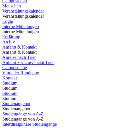
Campusleben
Menschen
Veranstaltungskalender
Veranstaltungskalender
Login
Interne Mitteilungen
Interne Mitteilungen
Erklärung
Archiv
Anfahrt & Kontakt
Anfahrt & Kontakt
Anreise nach Trier
Anfahrt zur Universität Trier
Campuspläne
Virtueller Rundgang
Kontakt
Studium
Studium
Studium
Studium
Studienangebot
Studienangebot
Studiengänge von A-Z
Studiengänge von A-Z
Interdisziplinäre Studiengänge