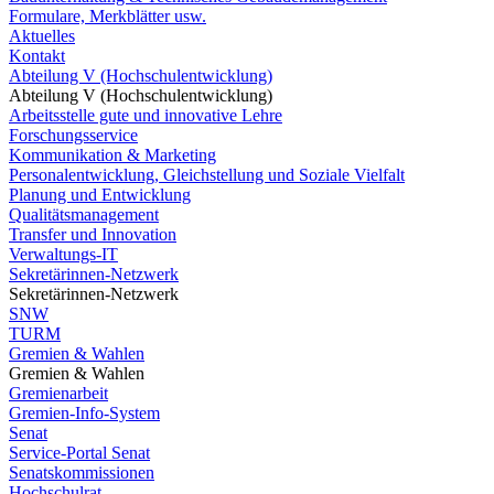
Formulare, Merkblätter usw.
Aktuelles
Kontakt
Abteilung V (Hochschulentwicklung)
Abteilung V (Hochschulentwicklung)
Arbeitsstelle gute und innovative Lehre
Forschungsservice
Kommunikation & Marketing
Personalentwicklung, Gleichstellung und Soziale Vielfalt
Planung und Entwicklung
Qualitätsmanagement
Transfer und Innovation
Verwaltungs-IT
Sekretärinnen-Netzwerk
Sekretärinnen-Netzwerk
SNW
TURM
Gremien & Wahlen
Gremien & Wahlen
Gremienarbeit
Gremien-Info-System
Senat
Service-Portal Senat
Senatskommissionen
Hochschulrat