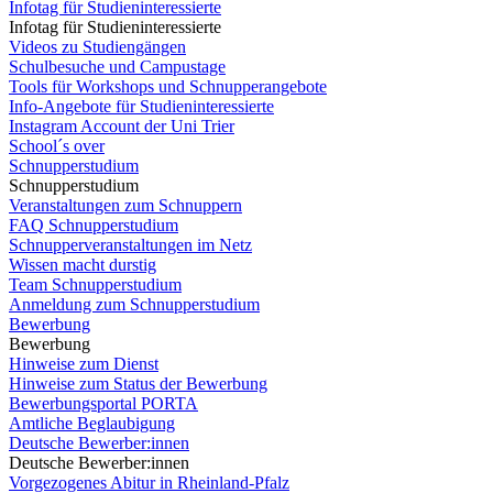
Infotag für Studieninteressierte
Infotag für Studieninteressierte
Videos zu Studiengängen
Schulbesuche und Campustage
Tools für Workshops und Schnupperangebote
Info-Angebote für Studieninteressierte
Instagram Account der Uni Trier
School´s over
Schnupperstudium
Schnupperstudium
Veranstaltungen zum Schnuppern
FAQ Schnupperstudium
Schnupperveranstaltungen im Netz
Wissen macht durstig
Team Schnupperstudium
Anmeldung zum Schnupperstudium
Bewerbung
Bewerbung
Hinweise zum Dienst
Hinweise zum Status der Bewerbung
Bewerbungsportal PORTA
Amtliche Beglaubigung
Deutsche Bewerber:innen
Deutsche Bewerber:innen
Vorgezogenes Abitur in Rheinland-Pfalz