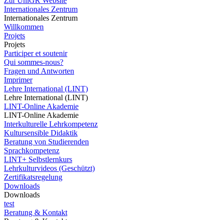
Zur UniGR Website
Internationales Zentrum
Internationales Zentrum
Willkommen
Projets
Projets
Participer et soutenir
Qui sommes-nous?
Fragen und Antworten
Imprimer
Lehre International (LINT)
Lehre International (LINT)
LINT-Online Akademie
LINT-Online Akademie
Interkulturelle Lehrkompetenz
Kultursensible Didaktik
Beratung von Studierenden
Sprachkompetenz
LINT+ Selbstlernkurs
Lehrkulturvideos (Geschützt)
Zertifikatsregelung
Downloads
Downloads
test
Beratung & Kontakt