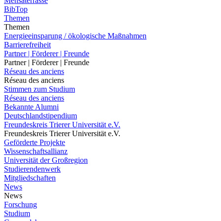
Mensaterrasse
BibTop
Themen
Themen
Energieeinsparung / ökologische Maßnahmen
Barrierefreiheit
Partner | Förderer | Freunde
Partner | Förderer | Freunde
Réseau des anciens
Réseau des anciens
Stimmen zum Studium
Réseau des anciens
Bekannte Alumni
Deutschlandstipendium
Freundeskreis Trierer Universität e.V.
Freundeskreis Trierer Universität e.V.
Geförderte Projekte
Wissenschaftsallianz
Universität der Großregion
Studierendenwerk
Mitgliedschaften
News
News
Forschung
Studium