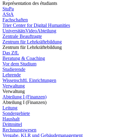
Représentation des étudiants
StuPa
AStA
Fachschaften
Trier Center for Digital Humanities
UniversitätsVideoAbteilung
Zentrale Beauftragte
Zentrum für Lehrkräftebildung
Zentrum für Lehrkräftebildung
Das ZfL
Beratung & Coaching
Vor dem Studium
Studierende
Lehrende
Wissenschftl. Einrichtungen
Verwaltung
Verwaltung
Abteilung I (Finanzen)
Abteilung I (Finanzen)
Leitung
Sondergebiete
Haushalt
Drittmittel
Rechnungswesen
Vergabe, KLR und Gebäudemanagement