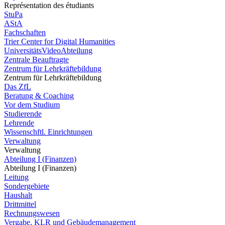
Représentation des étudiants
StuPa
AStA
Fachschaften
Trier Center for Digital Humanities
UniversitätsVideoAbteilung
Zentrale Beauftragte
Zentrum für Lehrkräftebildung
Zentrum für Lehrkräftebildung
Das ZfL
Beratung & Coaching
Vor dem Studium
Studierende
Lehrende
Wissenschftl. Einrichtungen
Verwaltung
Verwaltung
Abteilung I (Finanzen)
Abteilung I (Finanzen)
Leitung
Sondergebiete
Haushalt
Drittmittel
Rechnungswesen
Vergabe, KLR und Gebäudemanagement