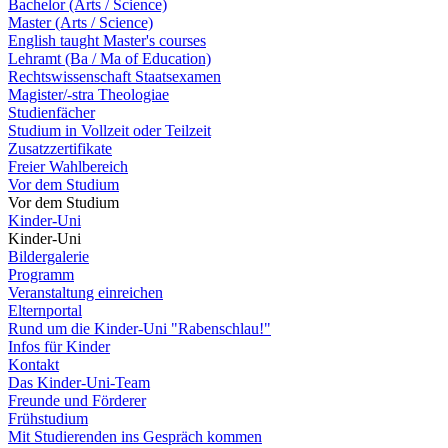
Bachelor (Arts / Science)
Master (Arts / Science)
English taught Master's courses
Lehramt (Ba / Ma of Education)
Rechtswissenschaft Staatsexamen
Magister/-stra Theologiae
Studienfächer
Studium in Vollzeit oder Teilzeit
Zusatzzertifikate
Freier Wahlbereich
Vor dem Studium
Vor dem Studium
Kinder-Uni
Kinder-Uni
Bildergalerie
Programm
Veranstaltung einreichen
Elternportal
Rund um die Kinder-Uni "Rabenschlau!"
Infos für Kinder
Kontakt
Das Kinder-Uni-Team
Freunde und Förderer
Frühstudium
Mit Studierenden ins Gespräch kommen