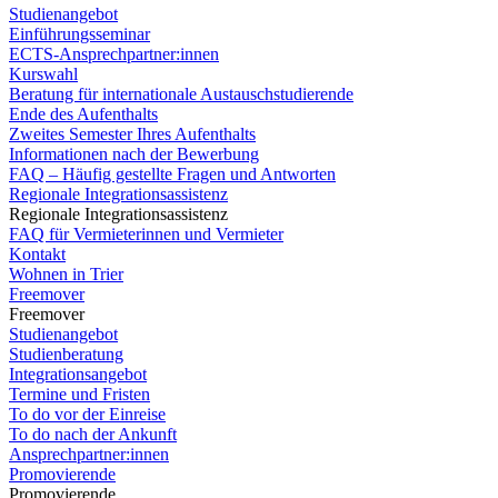
Studienangebot
Einführungsseminar
ECTS-Ansprechpartner:innen
Kurswahl
Beratung für internationale Austauschstudierende
Ende des Aufenthalts
Zweites Semester Ihres Aufenthalts
Informationen nach der Bewerbung
FAQ – Häufig gestellte Fragen und Antworten
Regionale Integrationsassistenz
Regionale Integrationsassistenz
FAQ für Vermieterinnen und Vermieter
Kontakt
Wohnen in Trier
Freemover
Freemover
Studienangebot
Studienberatung
Integrationsangebot
Termine und Fristen
To do vor der Einreise
To do nach der Ankunft
Ansprechpartner:innen
Promovierende
Promovierende