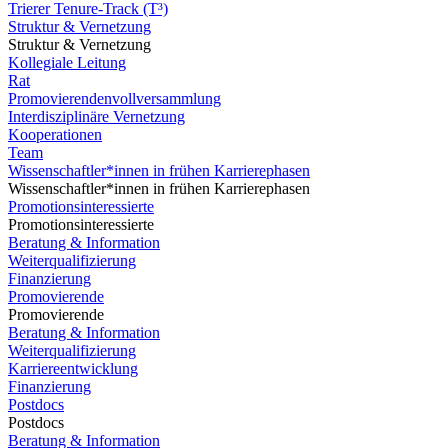
Trierer Tenure-Track (T³)
Struktur & Vernetzung
Struktur & Vernetzung
Kollegiale Leitung
Rat
Promovierendenvollversammlung
Interdisziplinäre Vernetzung
Kooperationen
Team
Wissenschaftler*innen in frühen Karrierephasen
Wissenschaftler*innen in frühen Karrierephasen
Promotionsinteressierte
Promotionsinteressierte
Beratung & Information
Weiterqualifizierung
Finanzierung
Promovierende
Promovierende
Beratung & Information
Weiterqualifizierung
Karriereentwicklung
Finanzierung
Postdocs
Postdocs
Beratung & Information