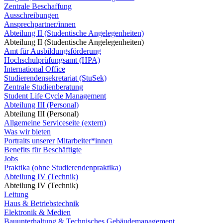
Zentrale Beschaffung
Ausschreibungen
Ansprechpartner/innen
Abteilung II (Studentische Angelegenheiten)
Abteilung II (Studentische Angelegenheiten)
Amt für Ausbildungsförderung
Hochschulprüfungsamt (HPA)
International Office
Studierendensekretariat (StuSek)
Zentrale Studienberatung
Student Life Cycle Management
Abteilung III (Personal)
Abteilung III (Personal)
Allgemeine Serviceseite (extern)
Was wir bieten
Portraits unserer Mitarbeiter*innen
Benefits für Beschäftigte
Jobs
Praktika (ohne Studierendenpraktika)
Abteilung IV (Technik)
Abteilung IV (Technik)
Leitung
Haus & Betriebstechnik
Elektronik & Medien
Bauunterhaltung & Technisches Gebäudemanagement