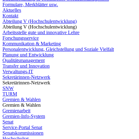
Formulare, Merkblätter usw.
Aktuelles
Kontakt
Abteilung V (Hochschulentwicklung)
Abteilung V (Hochschulentwicklung)
Arbeitsstelle gute und innovative Lehre
Forschungsservice
Kommunikation & Marketing
Personalentwicklung, Gleichstellung und Soziale Vielfalt
Planung und Entwicklung
Qualitätsmanagement
Transfer und Innovation
Verwaltungs-IT
Sekretärinnen-Netzwerk
Sekretärinnen-Netzwerk
SNW
TURM
Gremien & Wahlen
Gremien & Wahlen
Gremienarbeit
Gremien-Info-System
Senat
Service-Portal Senat
Senatskommissionen
Hochschulrat