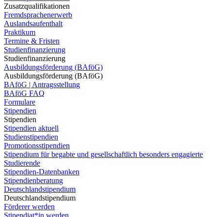
Zusatzqualifikationen
Fremdsprachenerwerb
Auslandsaufenthalt
Praktikum
Termine & Fristen
Studienfinanzierung
Studienfinanzierung
Ausbildungsförderung (BAföG)
Ausbildungsförderung (BAföG)
BAföG | Antragsstellung
BAföG FAQ
Formulare
Stipendien
Stipendien
Stipendien aktuell
Studienstipendien
Promotionsstipendien
Stipendium für begabte und gesellschaftlich besonders engagierte
Studierende
Stipendien-Datenbanken
Stipendienberatung
Deutschlandstipendium
Deutschlandstipendium
Förderer werden
Stipendiat*in werden