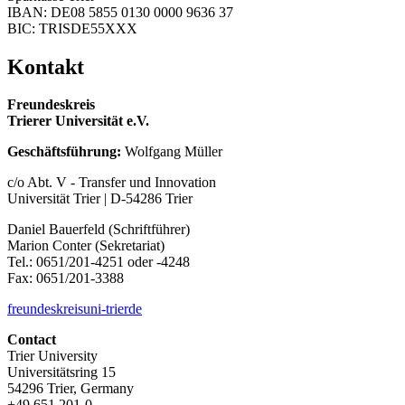
IBAN: DE08 5855 0130 0000 9636 37
BIC: TRISDE55XXX
Kontakt
Freundeskreis
Trierer Universität e.V.
Geschäftsführung:
Wolfgang Müller
c/o Abt. V - Transfer und Innovation
Universität Trier | D-54286 Trier
Daniel Bauerfeld (Schriftführer)
Marion Conter (Sekretariat)
Tel.: 0651/201-4251 oder -4248
Fax: 0651/201-3388
freundeskreis
uni-trier
de
Contact
Trier University
Universitätsring 15
54296 Trier, Germany
+49 651 201-0