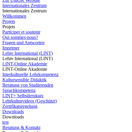
Zur UniGR Website
Internationales Zentrum
Internationales Zentrum
Willkommen
Projets
Projets
Participer et soutenir
Qui sommes-nous?
Fragen und Antworten
Imprimer
Lehre International (LINT)
Lehre International (LINT)
LINT-Online Akademie
LINT-Online Akademie
Interkulturelle Lehrkompetenz
Kultursensible Didaktik
Beratung von Studierenden
Sprachkompetenz
LINT+ Selbstlernkurs
Lehrkulturvideos (Geschützt)
Zertifikatsregelung
Downloads
Downloads
test
Beratung & Kontakt