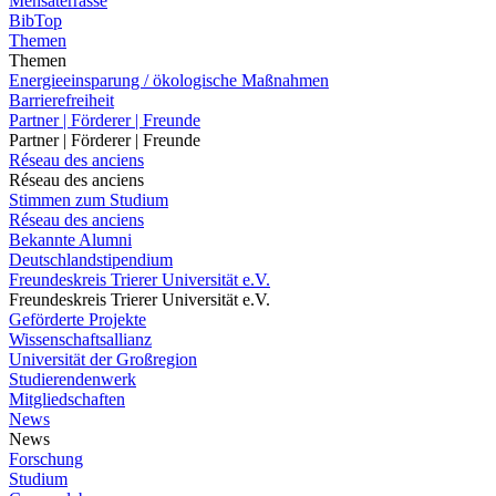
Mensaterrasse
BibTop
Themen
Themen
Energieeinsparung / ökologische Maßnahmen
Barrierefreiheit
Partner | Förderer | Freunde
Partner | Förderer | Freunde
Réseau des anciens
Réseau des anciens
Stimmen zum Studium
Réseau des anciens
Bekannte Alumni
Deutschlandstipendium
Freundeskreis Trierer Universität e.V.
Freundeskreis Trierer Universität e.V.
Geförderte Projekte
Wissenschaftsallianz
Universität der Großregion
Studierendenwerk
Mitgliedschaften
News
News
Forschung
Studium