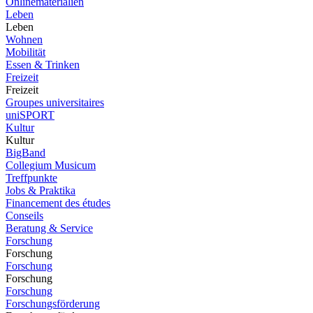
Onlinematerialien
Leben
Leben
Wohnen
Mobilität
Essen & Trinken
Freizeit
Freizeit
Groupes universitaires
uniSPORT
Kultur
Kultur
BigBand
Collegium Musicum
Treffpunkte
Jobs & Praktika
Financement des études
Conseils
Beratung & Service
Forschung
Forschung
Forschung
Forschung
Forschung
Forschungsförderung