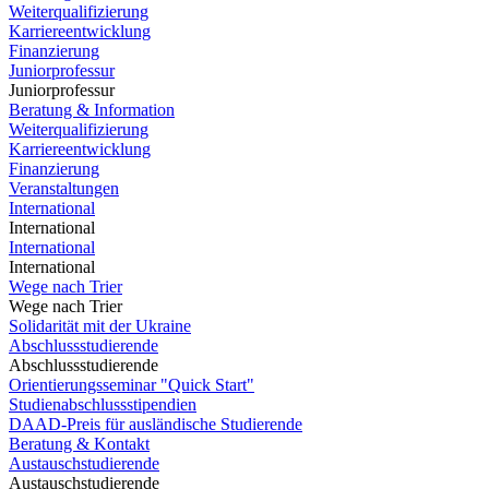
Weiterqualifizierung
Karriereentwicklung
Finanzierung
Juniorprofessur
Juniorprofessur
Beratung & Information
Weiterqualifizierung
Karriereentwicklung
Finanzierung
Veranstaltungen
International
International
International
International
Wege nach Trier
Wege nach Trier
Solidarität mit der Ukraine
Abschlussstudierende
Abschlussstudierende
Orientierungsseminar "Quick Start"
Studienabschlussstipendien
DAAD-Preis für ausländische Studierende
Beratung & Kontakt
Austauschstudierende
Austauschstudierende