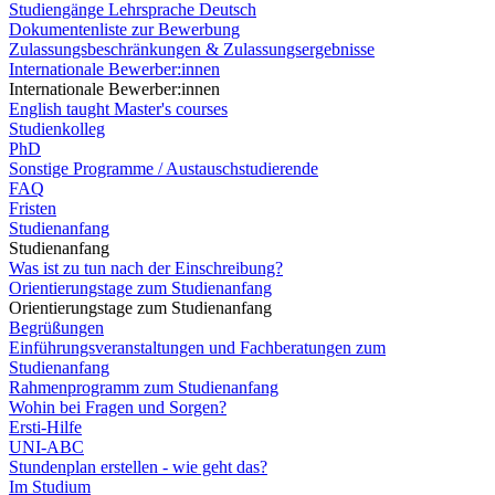
Studiengänge Lehrsprache Deutsch
Dokumentenliste zur Bewerbung
Zulassungsbeschränkungen & Zulassungsergebnisse
Internationale Bewerber:innen
Internationale Bewerber:innen
English taught Master's courses
Studienkolleg
PhD
Sonstige Programme / Austauschstudierende
FAQ
Fristen
Studienanfang
Studienanfang
Was ist zu tun nach der Einschreibung?
Orientierungstage zum Studienanfang
Orientierungstage zum Studienanfang
Begrüßungen
Einführungsveranstaltungen und Fachberatungen zum
Studienanfang
Rahmenprogramm zum Studienanfang
Wohin bei Fragen und Sorgen?
Ersti-Hilfe
UNI-ABC
Stundenplan erstellen - wie geht das?
Im Studium