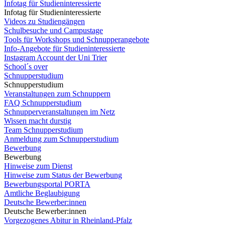
Infotag für Studieninteressierte
Infotag für Studieninteressierte
Videos zu Studiengängen
Schulbesuche und Campustage
Tools für Workshops und Schnupperangebote
Info-Angebote für Studieninteressierte
Instagram Account der Uni Trier
School´s over
Schnupperstudium
Schnupperstudium
Veranstaltungen zum Schnuppern
FAQ Schnupperstudium
Schnupperveranstaltungen im Netz
Wissen macht durstig
Team Schnupperstudium
Anmeldung zum Schnupperstudium
Bewerbung
Bewerbung
Hinweise zum Dienst
Hinweise zum Status der Bewerbung
Bewerbungsportal PORTA
Amtliche Beglaubigung
Deutsche Bewerber:innen
Deutsche Bewerber:innen
Vorgezogenes Abitur in Rheinland-Pfalz