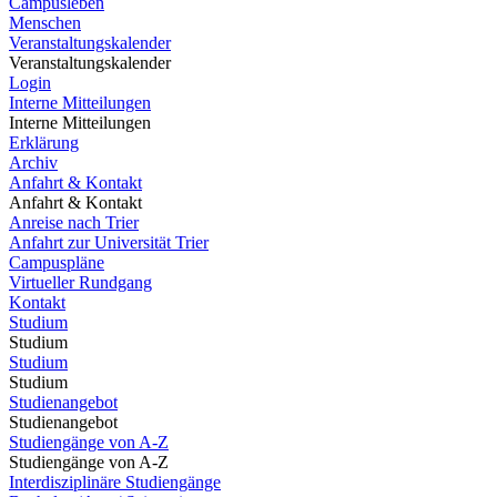
Campusleben
Menschen
Veranstaltungskalender
Veranstaltungskalender
Login
Interne Mitteilungen
Interne Mitteilungen
Erklärung
Archiv
Anfahrt & Kontakt
Anfahrt & Kontakt
Anreise nach Trier
Anfahrt zur Universität Trier
Campuspläne
Virtueller Rundgang
Kontakt
Studium
Studium
Studium
Studium
Studienangebot
Studienangebot
Studiengänge von A-Z
Studiengänge von A-Z
Interdisziplinäre Studiengänge