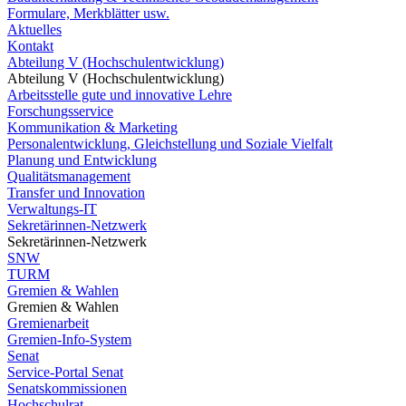
Formulare, Merkblätter usw.
Aktuelles
Kontakt
Abteilung V (Hochschulentwicklung)
Abteilung V (Hochschulentwicklung)
Arbeitsstelle gute und innovative Lehre
Forschungsservice
Kommunikation & Marketing
Personalentwicklung, Gleichstellung und Soziale Vielfalt
Planung und Entwicklung
Qualitätsmanagement
Transfer und Innovation
Verwaltungs-IT
Sekretärinnen-Netzwerk
Sekretärinnen-Netzwerk
SNW
TURM
Gremien & Wahlen
Gremien & Wahlen
Gremienarbeit
Gremien-Info-System
Senat
Service-Portal Senat
Senatskommissionen
Hochschulrat