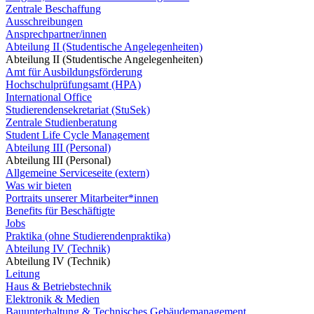
Zentrale Beschaffung
Ausschreibungen
Ansprechpartner/innen
Abteilung II (Studentische Angelegenheiten)
Abteilung II (Studentische Angelegenheiten)
Amt für Ausbildungsförderung
Hochschulprüfungsamt (HPA)
International Office
Studierendensekretariat (StuSek)
Zentrale Studienberatung
Student Life Cycle Management
Abteilung III (Personal)
Abteilung III (Personal)
Allgemeine Serviceseite (extern)
Was wir bieten
Portraits unserer Mitarbeiter*innen
Benefits für Beschäftigte
Jobs
Praktika (ohne Studierendenpraktika)
Abteilung IV (Technik)
Abteilung IV (Technik)
Leitung
Haus & Betriebstechnik
Elektronik & Medien
Bauunterhaltung & Technisches Gebäudemanagement