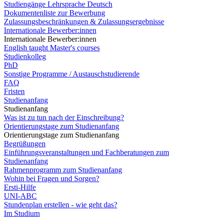
Studiengänge Lehrsprache Deutsch
Dokumentenliste zur Bewerbung
Zulassungsbeschränkungen & Zulassungsergebnisse
Internationale Bewerber:innen
Internationale Bewerber:innen
English taught Master's courses
Studienkolleg
PhD
Sonstige Programme / Austauschstudierende
FAQ
Fristen
Studienanfang
Studienanfang
Was ist zu tun nach der Einschreibung?
Orientierungstage zum Studienanfang
Orientierungstage zum Studienanfang
Begrüßungen
Einführungsveranstaltungen und Fachberatungen zum
Studienanfang
Rahmenprogramm zum Studienanfang
Wohin bei Fragen und Sorgen?
Ersti-Hilfe
UNI-ABC
Stundenplan erstellen - wie geht das?
Im Studium