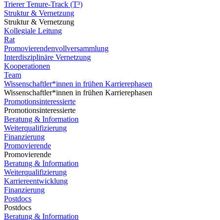
Trierer Tenure-Track (T³)
Struktur & Vernetzung
Struktur & Vernetzung
Kollegiale Leitung
Rat
Promovierendenvollversammlung
Interdisziplinäre Vernetzung
Kooperationen
Team
Wissenschaftler*innen in frühen Karrierephasen
Wissenschaftler*innen in frühen Karrierephasen
Promotionsinteressierte
Promotionsinteressierte
Beratung & Information
Weiterqualifizierung
Finanzierung
Promovierende
Promovierende
Beratung & Information
Weiterqualifizierung
Karriereentwicklung
Finanzierung
Postdocs
Postdocs
Beratung & Information