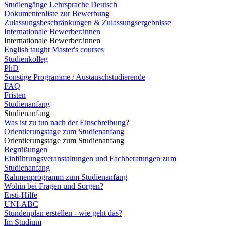
Studiengänge Lehrsprache Deutsch
Dokumentenliste zur Bewerbung
Zulassungsbeschränkungen & Zulassungsergebnisse
Internationale Bewerber:innen
Internationale Bewerber:innen
English taught Master's courses
Studienkolleg
PhD
Sonstige Programme / Austauschstudierende
FAQ
Fristen
Studienanfang
Studienanfang
Was ist zu tun nach der Einschreibung?
Orientierungstage zum Studienanfang
Orientierungstage zum Studienanfang
Begrüßungen
Einführungsveranstaltungen und Fachberatungen zum
Studienanfang
Rahmenprogramm zum Studienanfang
Wohin bei Fragen und Sorgen?
Ersti-Hilfe
UNI-ABC
Stundenplan erstellen - wie geht das?
Im Studium