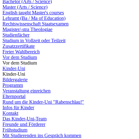
Bachelor (Arts / Science)
Master (Arts / Science)
English taught Master's courses
Lehramt (Ba / Ma of Education)
Rechtswissenschaft Staatsexamen
Magister/-stra Theologiae
Studienfächer
Studium in Vollzeit oder Teilzeit
Zusatzzertifikate
Freier Wahlbereich
Vor dem Studium
Vor dem Studium
Kinder-Uni
Kinder-Uni
Bildergalerie
Programm
Veranstaltung einreichen
Elternportal
Rund um die Kinder-Uni "Rabenschlau!"
Infos für Kinder
Kontakt
Das Kinder-Uni-Team
Freunde und Förderer
Frühstudium
Mit Studierenden ins Gespräch kommen