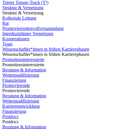
Trierer Tenure-Track (T³)
Struktur & Vernetzung
Struktur & Vernetzung
Kollegiale Leitung
Rat
Promovierendenvollversammlung
Interdisziplinäre Vernetzung
Kooperationen
Team
Wissenschaftler*innen in frühen Karrierephasen
Wissenschaftler*innen in frühen Karrierephasen
Promotionsinteressierte
Promotionsinteressierte
Beratung & Information
Weiterqualifizierung
Finanzierung
Promovierende
Promovierende
Beratung & Information
Weiterqualifizierung
Karriereentwicklung
Finanzierung
Postdocs
Postdocs
Beratung & Information