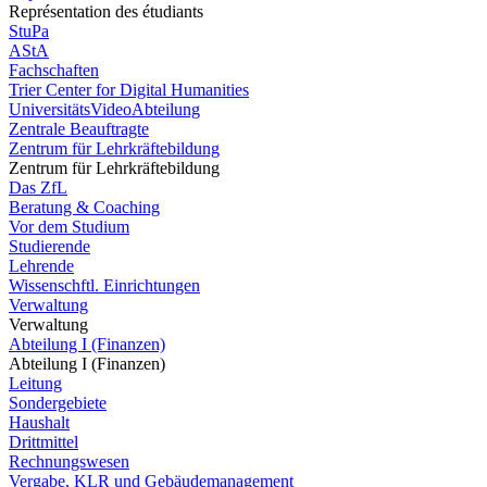
Représentation des étudiants
StuPa
AStA
Fachschaften
Trier Center for Digital Humanities
UniversitätsVideoAbteilung
Zentrale Beauftragte
Zentrum für Lehrkräftebildung
Zentrum für Lehrkräftebildung
Das ZfL
Beratung & Coaching
Vor dem Studium
Studierende
Lehrende
Wissenschftl. Einrichtungen
Verwaltung
Verwaltung
Abteilung I (Finanzen)
Abteilung I (Finanzen)
Leitung
Sondergebiete
Haushalt
Drittmittel
Rechnungswesen
Vergabe, KLR und Gebäudemanagement