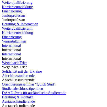
Weiterqualifizierung
Karriereentwicklung
Finanzierung
Juniorprofessur
Juniorprofessur
Beratung & Information
Weiterqualifizierung
Karriereentwicklung
Finanzierung
Veranstaltungen
International
International
International
International
Wege nach Trier
Wege nach Trier
Solidarität mit der Ukraine
Abschlussstudierende
Abschlussstudierende
Orientierungsseminar "Quick Start"
Studienabschlussstipendien
DAAD-Preis für ausländische Studierende
Beratung & Kontakt
Austauschstudierende
Austauschstudierende