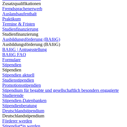
Zusatzqualifikationen
Fremdsprachenerwerb
Auslandsaufenthalt
Praktikum
Termine & Fristen
Studienfinanzierung
Studienfinanzierung
Ausbildungsförderung (BAföG)
Ausbildungsförderung (BAföG)
BAföG | Antragsstellung
BAföG FAQ
Formulare
Stipendien
Stipendien
Stipendien aktuell
Studienstipendien
Promotionsstipendien
Stipendium für begabte und gesellschaftlich besonders engagierte
Studierende
Stipendien-Datenbanken
Stipendienberatung
Deutschlandstipendium
Deutschlandstipendium
Förderer werden
Stipendiat*in werden