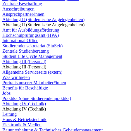
Zentrale Beschaffung
Ausschreibungen
Ansprechpartner/innen
Abteilung II (Studentische Angelegenheiten)
Abteilung II (Studentische Angelegenheiten)
Amt für Ausbildungsförderung
Hochschulprüfungsamt (HPA)
International Office
Studierendensekretariat (StuSek)
Zentrale Studienberatung
Student Life Cycle Management
Abteilung III (Personal)
Abteilung III (Personal)
Allgemeine Serviceseite (extern)
Was wir bieten
Portraits unserer Mitarbeiter*innen
Benefits für Beschäftigte
Jobs
Praktika (ohne Studierendenpraktika)
Abteilung IV (Technik)
Abteilung IV (Technik)
Leitung
Haus & Betriebstechnik
Elektronik & Medien
Bauunterhaltung & Technisches Gebäudemanagement