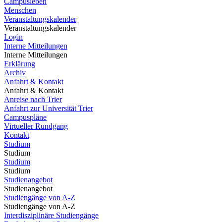
Campusleben
Menschen
Veranstaltungskalender
Veranstaltungskalender
Login
Interne Mitteilungen
Interne Mitteilungen
Erklärung
Archiv
Anfahrt & Kontakt
Anfahrt & Kontakt
Anreise nach Trier
Anfahrt zur Universität Trier
Campuspläne
Virtueller Rundgang
Kontakt
Studium
Studium
Studium
Studium
Studienangebot
Studienangebot
Studiengänge von A-Z
Studiengänge von A-Z
Interdisziplinäre Studiengänge