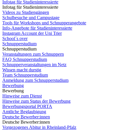
Infotag für Studieninteressierte
Infotag für Studieninteressierte
Videos zu Studiengängen
Schulbesuche und Campustage
Tools für Workshops und Schnupperangebote
Info-Angebote für Studieninteressierte
Instagram Account der Uni Trier
School´s over
Schnupperstudium
Schnupperstudium
Veranstaltungen zum Schnuppern
FAQ Schnupperstudium
Schnupperveranstaltungen im Netz
Wissen macht durstig
Team Schnupperstudium
Anmeldung zum Schnupperstudium
Bewerbung
Bewerbung
Hinweise zum Dienst
Hinweise zum Status der Bewerbung
Bewerbungsportal PORTA
Amtliche Beglaubigung
Deutsche Bewerber:innen
Deutsche Bewerber:innen
Vorgezogenes Abitur in Rheinland-Pfalz