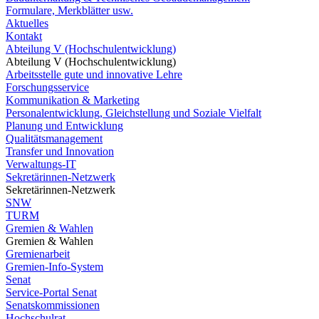
Formulare, Merkblätter usw.
Aktuelles
Kontakt
Abteilung V (Hochschulentwicklung)
Abteilung V (Hochschulentwicklung)
Arbeitsstelle gute und innovative Lehre
Forschungsservice
Kommunikation & Marketing
Personalentwicklung, Gleichstellung und Soziale Vielfalt
Planung und Entwicklung
Qualitätsmanagement
Transfer und Innovation
Verwaltungs-IT
Sekretärinnen-Netzwerk
Sekretärinnen-Netzwerk
SNW
TURM
Gremien & Wahlen
Gremien & Wahlen
Gremienarbeit
Gremien-Info-System
Senat
Service-Portal Senat
Senatskommissionen
Hochschulrat