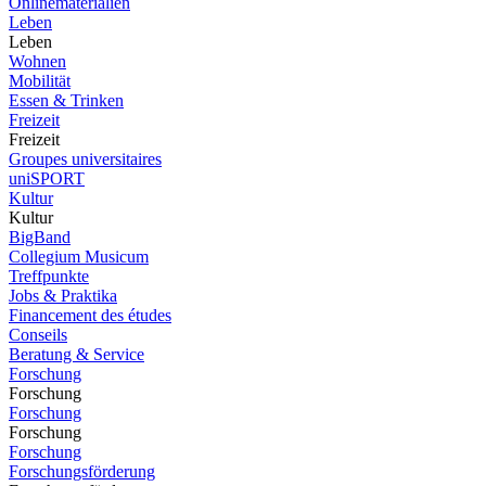
Onlinematerialien
Leben
Leben
Wohnen
Mobilität
Essen & Trinken
Freizeit
Freizeit
Groupes universitaires
uniSPORT
Kultur
Kultur
BigBand
Collegium Musicum
Treffpunkte
Jobs & Praktika
Financement des études
Conseils
Beratung & Service
Forschung
Forschung
Forschung
Forschung
Forschung
Forschungsförderung