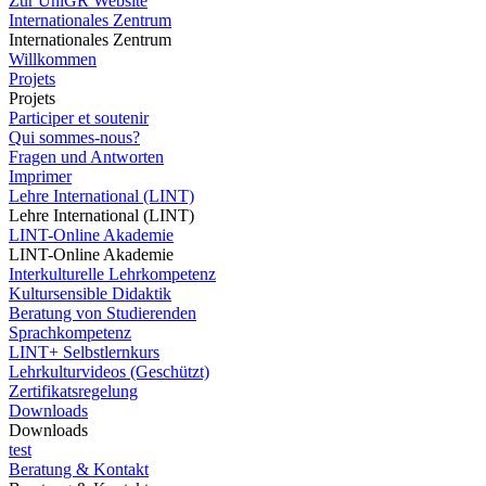
Zur UniGR Website
Internationales Zentrum
Internationales Zentrum
Willkommen
Projets
Projets
Participer et soutenir
Qui sommes-nous?
Fragen und Antworten
Imprimer
Lehre International (LINT)
Lehre International (LINT)
LINT-Online Akademie
LINT-Online Akademie
Interkulturelle Lehrkompetenz
Kultursensible Didaktik
Beratung von Studierenden
Sprachkompetenz
LINT+ Selbstlernkurs
Lehrkulturvideos (Geschützt)
Zertifikatsregelung
Downloads
Downloads
test
Beratung & Kontakt