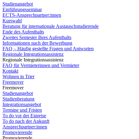
Studienangebot
Einführungsseminar
ECTS-Ansprechpartner:innen
Kurswahl
Beratung für internationale Austauschstudierende
Ende des Aufenthalts
Zweites Semester Ihres Aufenthalts
Informationen nach der Bewerbung
FAQ – Häufig gestellte Fragen und Antworten
Regionale Integrationsassistenz
Regionale Integrationsassistenz
FAQ für Vermieterinnen und Vermieter
Kontakt
Wohnen in Trier
Freemover
Freemover
Studienangebot
Studienberatung
Integrationsangebot
Termine und Fristen
To do vor der Einreise
To do nach der Ankunft
Ansprechpartner:innen
Promovierende
Promovierende