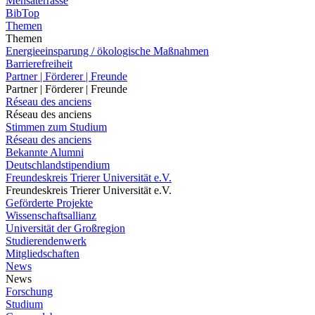
Mensaterrasse
BibTop
Themen
Themen
Energieeinsparung / ökologische Maßnahmen
Barrierefreiheit
Partner | Förderer | Freunde
Partner | Förderer | Freunde
Réseau des anciens
Réseau des anciens
Stimmen zum Studium
Réseau des anciens
Bekannte Alumni
Deutschlandstipendium
Freundeskreis Trierer Universität e.V.
Freundeskreis Trierer Universität e.V.
Geförderte Projekte
Wissenschaftsallianz
Universität der Großregion
Studierendenwerk
Mitgliedschaften
News
News
Forschung
Studium