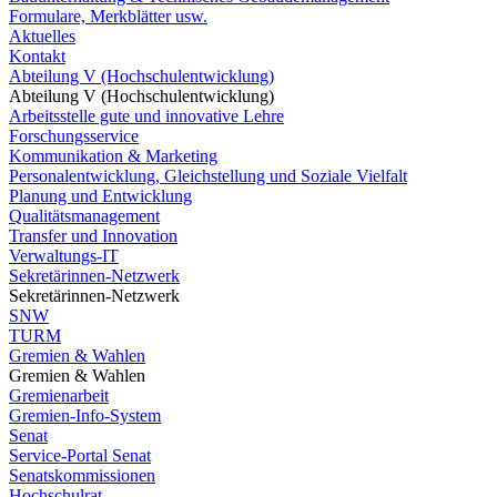
Formulare, Merkblätter usw.
Aktuelles
Kontakt
Abteilung V (Hochschulentwicklung)
Abteilung V (Hochschulentwicklung)
Arbeitsstelle gute und innovative Lehre
Forschungsservice
Kommunikation & Marketing
Personalentwicklung, Gleichstellung und Soziale Vielfalt
Planung und Entwicklung
Qualitätsmanagement
Transfer und Innovation
Verwaltungs-IT
Sekretärinnen-Netzwerk
Sekretärinnen-Netzwerk
SNW
TURM
Gremien & Wahlen
Gremien & Wahlen
Gremienarbeit
Gremien-Info-System
Senat
Service-Portal Senat
Senatskommissionen
Hochschulrat