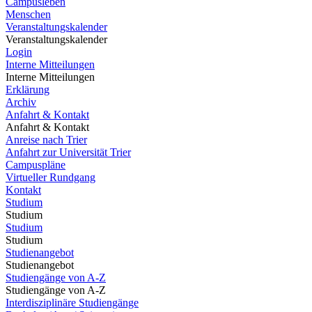
Campusleben
Menschen
Veranstaltungskalender
Veranstaltungskalender
Login
Interne Mitteilungen
Interne Mitteilungen
Erklärung
Archiv
Anfahrt & Kontakt
Anfahrt & Kontakt
Anreise nach Trier
Anfahrt zur Universität Trier
Campuspläne
Virtueller Rundgang
Kontakt
Studium
Studium
Studium
Studium
Studienangebot
Studienangebot
Studiengänge von A-Z
Studiengänge von A-Z
Interdisziplinäre Studiengänge