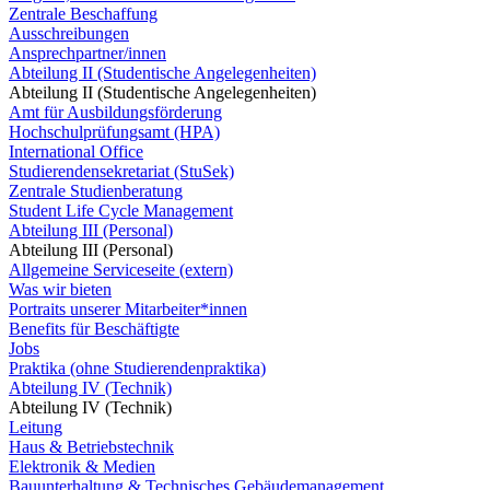
Zentrale Beschaffung
Ausschreibungen
Ansprechpartner/innen
Abteilung II (Studentische Angelegenheiten)
Abteilung II (Studentische Angelegenheiten)
Amt für Ausbildungsförderung
Hochschulprüfungsamt (HPA)
International Office
Studierendensekretariat (StuSek)
Zentrale Studienberatung
Student Life Cycle Management
Abteilung III (Personal)
Abteilung III (Personal)
Allgemeine Serviceseite (extern)
Was wir bieten
Portraits unserer Mitarbeiter*innen
Benefits für Beschäftigte
Jobs
Praktika (ohne Studierendenpraktika)
Abteilung IV (Technik)
Abteilung IV (Technik)
Leitung
Haus & Betriebstechnik
Elektronik & Medien
Bauunterhaltung & Technisches Gebäudemanagement