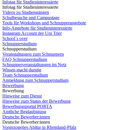
Infotag für Studieninteressierte
Infotag für Studieninteressierte
Videos zu Studiengängen
Schulbesuche und Campustage
Tools für Workshops und Schnupperangebote
Info-Angebote für Studieninteressierte
Instagram Account der Uni Trier
School´s over
Schnupperstudium
Schnupperstudium
Veranstaltungen zum Schnuppern
FAQ Schnupperstudium
Schnupperveranstaltungen im Netz
Wissen macht durstig
Team Schnupperstudium
Anmeldung zum Schnupperstudium
Bewerbung
Bewerbung
Hinweise zum Dienst
Hinweise zum Status der Bewerbung
Bewerbungsportal PORTA
Amtliche Beglaubigung
Deutsche Bewerber:innen
Deutsche Bewerber:innen
Vorgezogenes Abitur in Rheinland-Pfalz