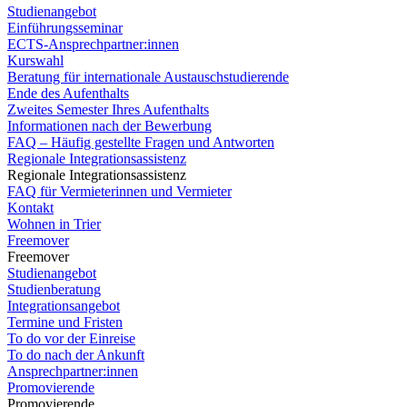
Studienangebot
Einführungsseminar
ECTS-Ansprechpartner:innen
Kurswahl
Beratung für internationale Austauschstudierende
Ende des Aufenthalts
Zweites Semester Ihres Aufenthalts
Informationen nach der Bewerbung
FAQ – Häufig gestellte Fragen und Antworten
Regionale Integrationsassistenz
Regionale Integrationsassistenz
FAQ für Vermieterinnen und Vermieter
Kontakt
Wohnen in Trier
Freemover
Freemover
Studienangebot
Studienberatung
Integrationsangebot
Termine und Fristen
To do vor der Einreise
To do nach der Ankunft
Ansprechpartner:innen
Promovierende
Promovierende