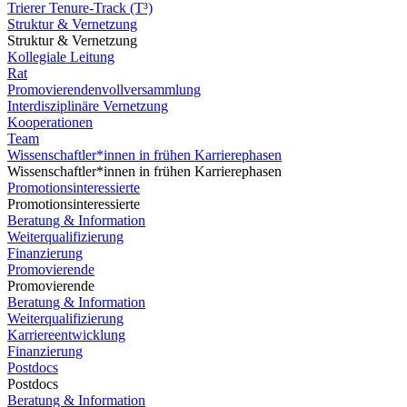
Trierer Tenure-Track (T³)
Struktur & Vernetzung
Struktur & Vernetzung
Kollegiale Leitung
Rat
Promovierendenvollversammlung
Interdisziplinäre Vernetzung
Kooperationen
Team
Wissenschaftler*innen in frühen Karrierephasen
Wissenschaftler*innen in frühen Karrierephasen
Promotionsinteressierte
Promotionsinteressierte
Beratung & Information
Weiterqualifizierung
Finanzierung
Promovierende
Promovierende
Beratung & Information
Weiterqualifizierung
Karriereentwicklung
Finanzierung
Postdocs
Postdocs
Beratung & Information