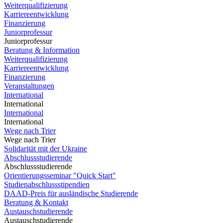
Weiterqualifizierung
Karriereentwicklung
Finanzierung
Juniorprofessur
Juniorprofessur
Beratung & Information
Weiterqualifizierung
Karriereentwicklung
Finanzierung
Veranstaltungen
International
International
International
International
Wege nach Trier
Wege nach Trier
Solidarität mit der Ukraine
Abschlussstudierende
Abschlussstudierende
Orientierungsseminar "Quick Start"
Studienabschlussstipendien
DAAD-Preis für ausländische Studierende
Beratung & Kontakt
Austauschstudierende
Austauschstudierende