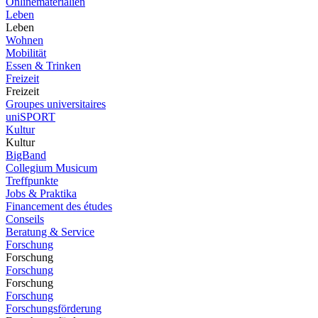
Onlinematerialien
Leben
Leben
Wohnen
Mobilität
Essen & Trinken
Freizeit
Freizeit
Groupes universitaires
uniSPORT
Kultur
Kultur
BigBand
Collegium Musicum
Treffpunkte
Jobs & Praktika
Financement des études
Conseils
Beratung & Service
Forschung
Forschung
Forschung
Forschung
Forschung
Forschungsförderung