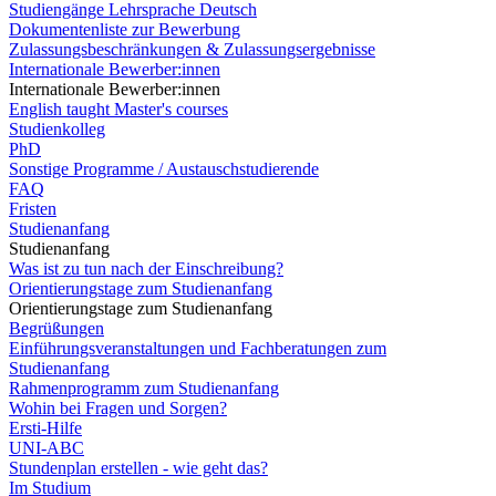
Studiengänge Lehrsprache Deutsch
Dokumentenliste zur Bewerbung
Zulassungsbeschränkungen & Zulassungsergebnisse
Internationale Bewerber:innen
Internationale Bewerber:innen
English taught Master's courses
Studienkolleg
PhD
Sonstige Programme / Austauschstudierende
FAQ
Fristen
Studienanfang
Studienanfang
Was ist zu tun nach der Einschreibung?
Orientierungstage zum Studienanfang
Orientierungstage zum Studienanfang
Begrüßungen
Einführungsveranstaltungen und Fachberatungen zum
Studienanfang
Rahmenprogramm zum Studienanfang
Wohin bei Fragen und Sorgen?
Ersti-Hilfe
UNI-ABC
Stundenplan erstellen - wie geht das?
Im Studium