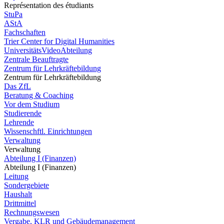
Représentation des étudiants
StuPa
AStA
Fachschaften
Trier Center for Digital Humanities
UniversitätsVideoAbteilung
Zentrale Beauftragte
Zentrum für Lehrkräftebildung
Zentrum für Lehrkräftebildung
Das ZfL
Beratung & Coaching
Vor dem Studium
Studierende
Lehrende
Wissenschftl. Einrichtungen
Verwaltung
Verwaltung
Abteilung I (Finanzen)
Abteilung I (Finanzen)
Leitung
Sondergebiete
Haushalt
Drittmittel
Rechnungswesen
Vergabe, KLR und Gebäudemanagement