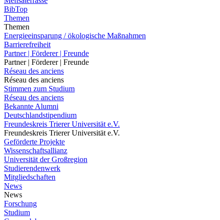
Mensaterrasse
BibTop
Themen
Themen
Energieeinsparung / ökologische Maßnahmen
Barrierefreiheit
Partner | Förderer | Freunde
Partner | Förderer | Freunde
Réseau des anciens
Réseau des anciens
Stimmen zum Studium
Réseau des anciens
Bekannte Alumni
Deutschlandstipendium
Freundeskreis Trierer Universität e.V.
Freundeskreis Trierer Universität e.V.
Geförderte Projekte
Wissenschaftsallianz
Universität der Großregion
Studierendenwerk
Mitgliedschaften
News
News
Forschung
Studium