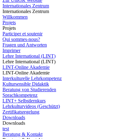
Zur UniGR Website
Internationales Zentrum
Internationales Zentrum
Willkommen
Projets
Projets
Participer et soutenir
Qui sommes-nous?
Fragen und Antworten
Imprimer
Lehre International (LINT)
Lehre International (LINT)
LINT-Online Akademie
LINT-Online Akademie
Interkulturelle Lehrkompetenz
Kultursensible Didaktik
Beratung von Studierenden
Sprachkompetenz
LINT+ Selbstlernkurs
Lehrkulturvideos (Geschützt)
Zertifikatsregelung
Downloads
Downloads
test
Beratung & Kontakt