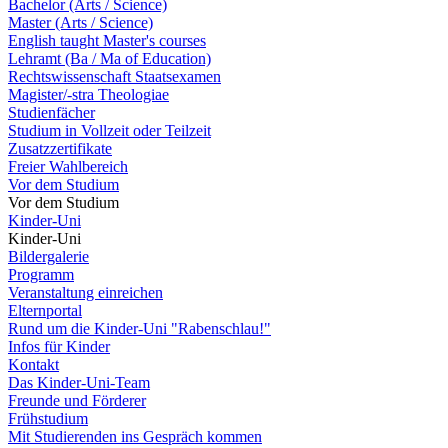
Bachelor (Arts / Science)
Master (Arts / Science)
English taught Master's courses
Lehramt (Ba / Ma of Education)
Rechtswissenschaft Staatsexamen
Magister/-stra Theologiae
Studienfächer
Studium in Vollzeit oder Teilzeit
Zusatzzertifikate
Freier Wahlbereich
Vor dem Studium
Vor dem Studium
Kinder-Uni
Kinder-Uni
Bildergalerie
Programm
Veranstaltung einreichen
Elternportal
Rund um die Kinder-Uni "Rabenschlau!"
Infos für Kinder
Kontakt
Das Kinder-Uni-Team
Freunde und Förderer
Frühstudium
Mit Studierenden ins Gespräch kommen