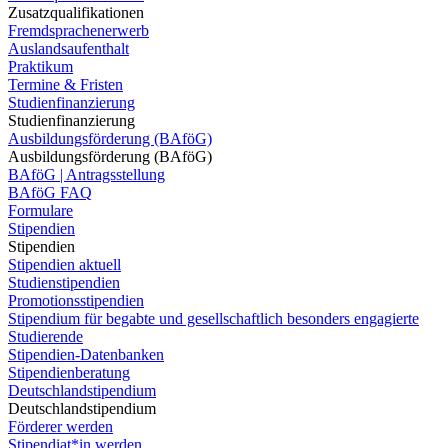
Zusatzqualifikationen
Fremdsprachenerwerb
Auslandsaufenthalt
Praktikum
Termine & Fristen
Studienfinanzierung
Studienfinanzierung
Ausbildungsförderung (BAföG)
Ausbildungsförderung (BAföG)
BAföG | Antragsstellung
BAföG FAQ
Formulare
Stipendien
Stipendien
Stipendien aktuell
Studienstipendien
Promotionsstipendien
Stipendium für begabte und gesellschaftlich besonders engagierte
Studierende
Stipendien-Datenbanken
Stipendienberatung
Deutschlandstipendium
Deutschlandstipendium
Förderer werden
Stipendiat*in werden