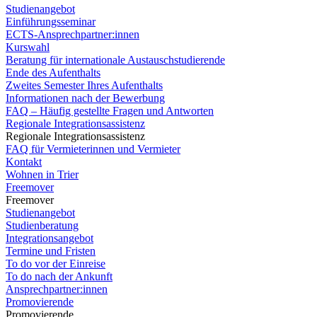
Studienangebot
Einführungsseminar
ECTS-Ansprechpartner:innen
Kurswahl
Beratung für internationale Austauschstudierende
Ende des Aufenthalts
Zweites Semester Ihres Aufenthalts
Informationen nach der Bewerbung
FAQ – Häufig gestellte Fragen und Antworten
Regionale Integrationsassistenz
Regionale Integrationsassistenz
FAQ für Vermieterinnen und Vermieter
Kontakt
Wohnen in Trier
Freemover
Freemover
Studienangebot
Studienberatung
Integrationsangebot
Termine und Fristen
To do vor der Einreise
To do nach der Ankunft
Ansprechpartner:innen
Promovierende
Promovierende