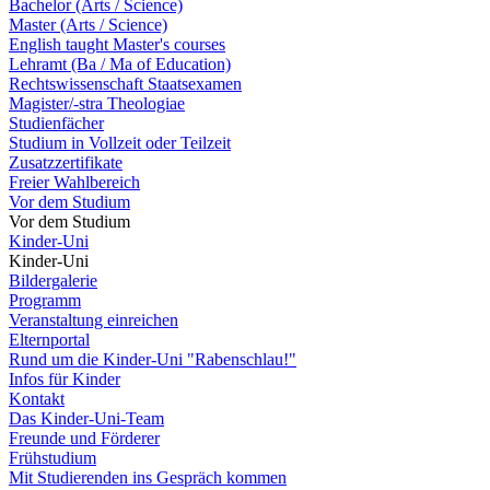
Bachelor (Arts / Science)
Master (Arts / Science)
English taught Master's courses
Lehramt (Ba / Ma of Education)
Rechtswissenschaft Staatsexamen
Magister/-stra Theologiae
Studienfächer
Studium in Vollzeit oder Teilzeit
Zusatzzertifikate
Freier Wahlbereich
Vor dem Studium
Vor dem Studium
Kinder-Uni
Kinder-Uni
Bildergalerie
Programm
Veranstaltung einreichen
Elternportal
Rund um die Kinder-Uni "Rabenschlau!"
Infos für Kinder
Kontakt
Das Kinder-Uni-Team
Freunde und Förderer
Frühstudium
Mit Studierenden ins Gespräch kommen