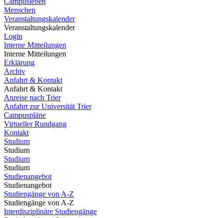
Campusleben
Menschen
Veranstaltungskalender
Veranstaltungskalender
Login
Interne Mitteilungen
Interne Mitteilungen
Erklärung
Archiv
Anfahrt & Kontakt
Anfahrt & Kontakt
Anreise nach Trier
Anfahrt zur Universität Trier
Campuspläne
Virtueller Rundgang
Kontakt
Studium
Studium
Studium
Studium
Studienangebot
Studienangebot
Studiengänge von A-Z
Studiengänge von A-Z
Interdisziplinäre Studiengänge