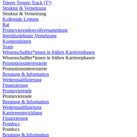
Trierer Tenure-Track (T³)
Struktur & Vernetzung
Struktur & Vernetzung
Kollegiale Leitung
Rat
Promovierendenvollversammlung
Interdisziplinäre Vernetzung
Kooperationen
Team
Wissenschaftler*innen in frühen Karrierephasen
Wissenschaftler*innen in frühen Karrierephasen
Promotionsinteressierte
Promotionsinteressierte
Beratung & Information
Weiterqualifizierung
Finanzierung
Promovierende
Promovierende
Beratung & Information
Weiterqualifizierung
Karriereentwicklung
Finanzierung
Postdocs
Postdocs
Beratung & Information