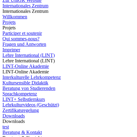
Zur UniGR Website
Internationales Zentrum
Internationales Zentrum
Willkommen
Projets
Projets
Participer et soutenir
Qui sommes-nous?
Fragen und Antworten
Imprimer
Lehre International (LINT)
Lehre International (LINT)
LINT-Online Akademie
LINT-Online Akademie
Interkulturelle Lehrkompetenz
Kultursensible Didaktik
Beratung von Studierenden
Sprachkompetenz
LINT+ Selbstlernkurs
Lehrkulturvideos (Geschützt)
Zertifikatsregelung
Downloads
Downloads
test
Beratung & Kontakt