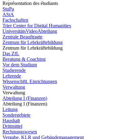
Représentation des étudiants
StuPa
AStA
Fachschaften
Trier Center for Digital Humanities
UniversitätsVideoAbteilung
Zentrale Beauftragte
Zentrum für Lehrkräftebildung
Zentrum für Lehrkräftebildung
Das ZfL
Beratung & Coaching
Vor dem Studium
Studierende
Lehrende
Wissenschftl. Einrichtungen
Verwaltung
Verwaltung
Abteilung I (Finanzen)
Abteilung I (Finanzen)
Leitung
Sondergebiete
Haushalt
Drittmittel
Rechnungswesen
Vergabe, KLR und Gebäudemanagement