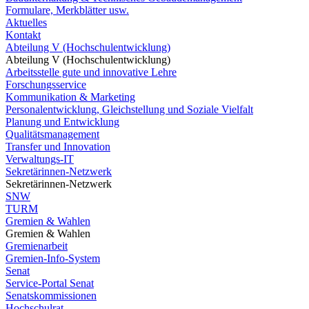
Formulare, Merkblätter usw.
Aktuelles
Kontakt
Abteilung V (Hochschulentwicklung)
Abteilung V (Hochschulentwicklung)
Arbeitsstelle gute und innovative Lehre
Forschungsservice
Kommunikation & Marketing
Personalentwicklung, Gleichstellung und Soziale Vielfalt
Planung und Entwicklung
Qualitätsmanagement
Transfer und Innovation
Verwaltungs-IT
Sekretärinnen-Netzwerk
Sekretärinnen-Netzwerk
SNW
TURM
Gremien & Wahlen
Gremien & Wahlen
Gremienarbeit
Gremien-Info-System
Senat
Service-Portal Senat
Senatskommissionen
Hochschulrat