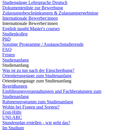
Studiengänge Lehrsprache Deutsch
Dokumentenliste zur Bewerbung
Zulassungsbeschränkungen & Zulassungsergebnisse
Internationale Bewerber:innen
Internationale Bewerber:innen
English taught Master's courses
Studienkolleg
PhD
Sonstige Programme / Austauschstudierende
FAQ
Fristen
Studienanfang
Studienanfang
Was ist zu tun nach der Einschreibung?
Orientierungstage zum Studienanfang
Orientierungstage zum Studienanfang
Begrüßungen
Einführungsveranstaltungen und Fachberatungen zum
Studienanfang
Rahmenprogramm zum Studienanfang
Wohin bei Fragen und Sorgen?
Ersti-Hilfe
UNI-ABC
Stundenplan erstellen - wie geht das?
Im Studium