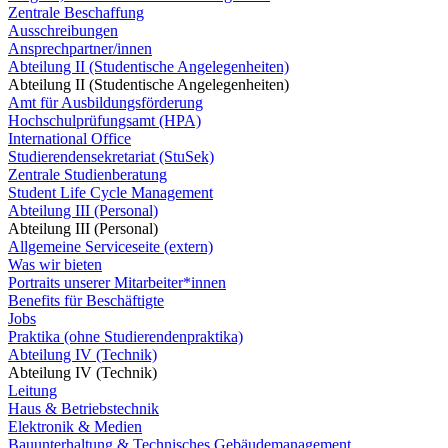
Zentrale Beschaffung
Ausschreibungen
Ansprechpartner/innen
Abteilung II (Studentische Angelegenheiten)
Abteilung II (Studentische Angelegenheiten)
Amt für Ausbildungsförderung
Hochschulprüfungsamt (HPA)
International Office
Studierendensekretariat (StuSek)
Zentrale Studienberatung
Student Life Cycle Management
Abteilung III (Personal)
Abteilung III (Personal)
Allgemeine Serviceseite (extern)
Was wir bieten
Portraits unserer Mitarbeiter*innen
Benefits für Beschäftigte
Jobs
Praktika (ohne Studierendenpraktika)
Abteilung IV (Technik)
Abteilung IV (Technik)
Leitung
Haus & Betriebstechnik
Elektronik & Medien
Bauunterhaltung & Technisches Gebäudemanagement