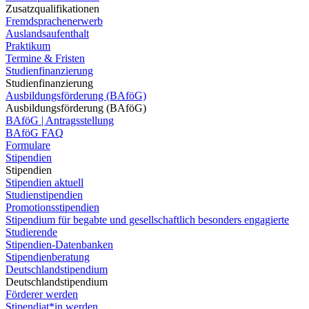
Zusatzqualifikationen
Fremdsprachenerwerb
Auslandsaufenthalt
Praktikum
Termine & Fristen
Studienfinanzierung
Studienfinanzierung
Ausbildungsförderung (BAföG)
Ausbildungsförderung (BAföG)
BAföG | Antragsstellung
BAföG FAQ
Formulare
Stipendien
Stipendien
Stipendien aktuell
Studienstipendien
Promotionsstipendien
Stipendium für begabte und gesellschaftlich besonders engagierte
Studierende
Stipendien-Datenbanken
Stipendienberatung
Deutschlandstipendium
Deutschlandstipendium
Förderer werden
Stipendiat*in werden