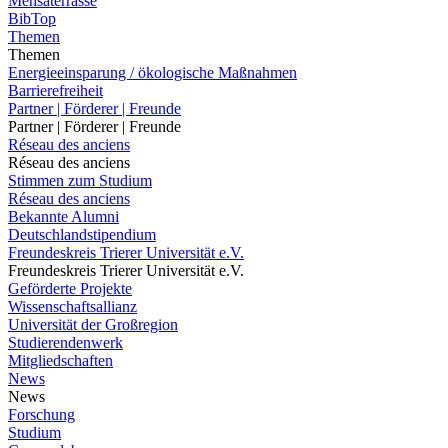
Mensaterrasse
BibTop
Themen
Themen
Energieeinsparung / ökologische Maßnahmen
Barrierefreiheit
Partner | Förderer | Freunde
Partner | Förderer | Freunde
Réseau des anciens
Réseau des anciens
Stimmen zum Studium
Réseau des anciens
Bekannte Alumni
Deutschlandstipendium
Freundeskreis Trierer Universität e.V.
Freundeskreis Trierer Universität e.V.
Geförderte Projekte
Wissenschaftsallianz
Universität der Großregion
Studierendenwerk
Mitgliedschaften
News
News
Forschung
Studium