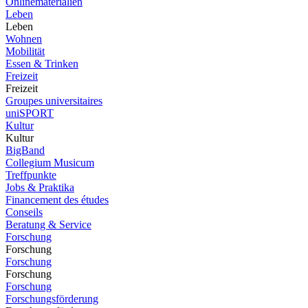
Onlinematerialien
Leben
Leben
Wohnen
Mobilität
Essen & Trinken
Freizeit
Freizeit
Groupes universitaires
uniSPORT
Kultur
Kultur
BigBand
Collegium Musicum
Treffpunkte
Jobs & Praktika
Financement des études
Conseils
Beratung & Service
Forschung
Forschung
Forschung
Forschung
Forschung
Forschungsförderung