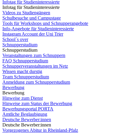
Infotag für Studieninteressierte
Infotag für Studieninteressierte
Videos zu Studiengängen
Schulbesuche und Campustage
Tools für Workshops und Schnupperangebote
Info-Angebote für Studieninteressierte
Instagram Account der Uni Trier
School´s over
Schnupperstudium
Schnupperstudium
Veranstaltungen zum Schnuppern
FAQ Schnupperstudium
Schnupperveranstaltungen im Netz
Wissen macht durstig
Team Schnupperstudium
Anmeldung zum Schnupperstudium
Bewerbung
Bewerbung
Hinweise zum Dienst
Hinweise zum Status der Bewerbung
Bewerbungsportal PORTA
Amtliche Beglaubigung
Deutsche Bewerber:innen
Deutsche Bewerber:innen
Vorgezogenes Abitur in Rheinland-Pfalz