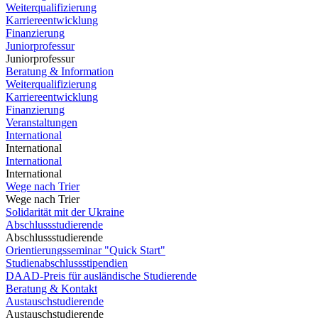
Weiterqualifizierung
Karriereentwicklung
Finanzierung
Juniorprofessur
Juniorprofessur
Beratung & Information
Weiterqualifizierung
Karriereentwicklung
Finanzierung
Veranstaltungen
International
International
International
International
Wege nach Trier
Wege nach Trier
Solidarität mit der Ukraine
Abschlussstudierende
Abschlussstudierende
Orientierungsseminar "Quick Start"
Studienabschlussstipendien
DAAD-Preis für ausländische Studierende
Beratung & Kontakt
Austauschstudierende
Austauschstudierende